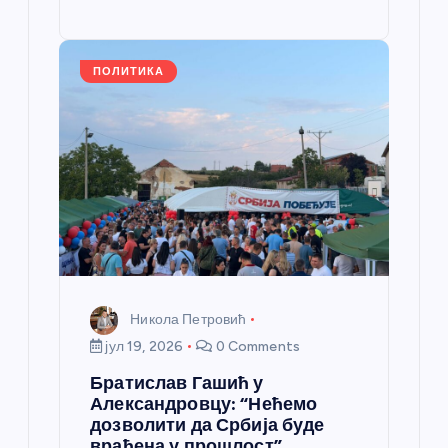
o
g
p
e
st
o
er
p
k
ПОЛИТИКА
Никола Петровић
јул 19, 2026
0 Comments
Братислав Гашић у
Александровцу: “Нећемо
дозволити да Србија буде
враћена у прошлост”