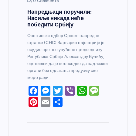
0 Comments
Напредњаци поручили:
Насиље никада неће
победити Србију
Општински одбор Српске напредне
странке (СНС) Варварин најоштрије је
осудио претње упућене председнику
Републике Србије Александру Вучићу,
оценивши да је неопходно да надлежни
органи без одлагања предузму све
мере ради…
F
M
T
Vi
W
M
a
e
w
b
h
e
Pi
E
S
c
ss
itt
er
at
ss
nt
m
h
e
e
er
s
a
er
ail
ar
b
n
A
g
e
e