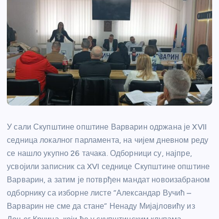
У сали Скупштине општине Варварин одржана је XVII
седница локалног парламента, на чијем дневном реду
се нашло укупно 26 тачака. Одборници су, најпре,
усвојили записник са XVI седнице Скупштине општине
Варварин, а затим је потврђен мандат новоизабраном
одборнику са изборне листе “Александар Вучић –
Варварин не сме да стане” Ненаду Мијајловићу из