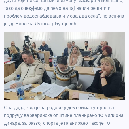
други који ће се налазити између Маскара и Бошњана,
тако да очекујемо да ћемо на тај начин решити и
проблем водоснабдевања и у ова два села”, појаснила
је др Виолета Лутовац Ђурђевић.
Она додаје да је за радове у домовима културе на
подручју варваринске општине планирано 10 милиона
динара, за развој спорта је планирано такође 10