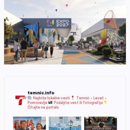
temnic.info
Najbrže lokalne vesti
Temnić • Levač •
Pomoravlje
Pošaljite vest ili fotografiju
Čitajte na portalu