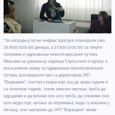
“За изградњу путне инфраструктуре планирали смо
35.800.000,00 динара, а 21.500.000,00 за текуће
поправке и одржавање некатегорисаних путева.
Мењамо на данашњој седници Скупштине и одлуку о
искључивом праву за одржавање некатегорисаних
путева, разговарали смо са директором ЈКП
“Варварин”, постоје ствари које још до краја године и
са почетком године, током зимских месеци, треба да
одрадимо и да купимо оно што треба, да уложимо оно
што недостаје, везано за опремање, када су машине у
питању, али сматрамо да ЈКП “Варварин” може