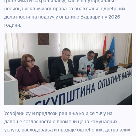
гробљима и сахрањивању, као и на утврђивање
носиоца искључивог права за обављање одређених
делатности на подручју општине Варварин у 2026.
години.
Усвојени су и предлози решења који се тичу на
давање сагласности о промени цена комуналних
услуга, расходовања и продаје оштећених, дотрајалих