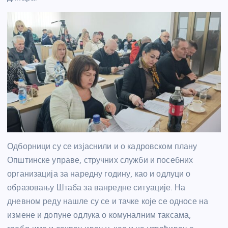
Одборници су се изјаснили и о кадровском плану
Општинске управе, стручних служби и посебних
организација за наредну годину, као и одлуци о
образовању Штаба за ванредне ситуације. На
дневном реду нашле су се и тачке које се односе на
измене и допуне одлука о комуналним таксама,