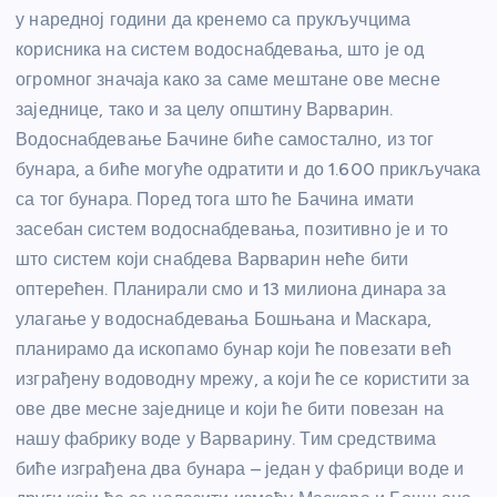
у наредној години да кренемо са прукључцима
корисника на систем водоснабдевања, што је од
огромног значаја како за саме мештане ове месне
заједнице, тако и за целу општину Варварин.
Водоснабдевање Бачине биће самостално, из тог
бунара, а биће могуће одратити и до 1.600 прикључака
са тог бунара. Поред тога што ће Бачина имати
засебан систем водоснабдевања, позитивно је и то
што систем који снабдева Варварин неће бити
оптерећен. Планирали смо и 13 милиона динара за
улагање у водоснабдевања Бошњана и Маскара,
планирамо да ископамо бунар који ће повезати већ
изграђену водоводну мрежу, а који ће се користити за
ове две месне заједнице и који ће бити повезан на
нашу фабрику воде у Варварину. Тим средствима
биће изграђена два бунара – један у фабрици воде и