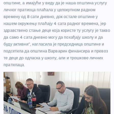
општине, а имајући у виду да је наша општина услугу
личног пратиоца плаћала у целокупном радном
времену од 8 сати дневно, док остале општине у
нашем окружењу плаћају 4 сата радног времена, јер
здравствено стање деце која користе ту услугу је такво
да само 4 сата дневно могу да похађају школу и да
буду активни”, нагласила је председница општине и
подсетила да општина Варварин финансира и превоз
те деце до одласка у школу, али и трошкове личних
пратилаца.