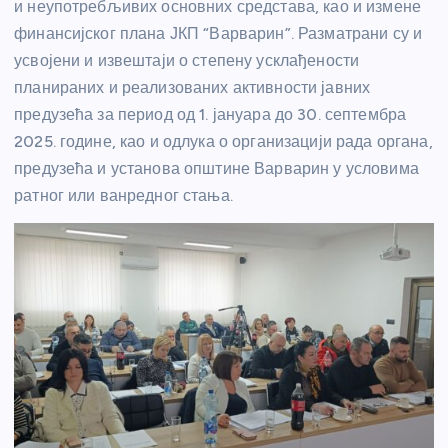
и неупотребљивих основних средстава, као и измене
финансијског плана ЈКП “Варварин”. Разматрани су и
усвојени и извештаји о степену усклађености
планираних и реализованих активности јавних
предузећа за период од 1. јануара до 30. септембра
2025. године, као и одлука о организацији рада органа,
предузећа и установа општине Варварин у условима
ратног или ванредног стања.