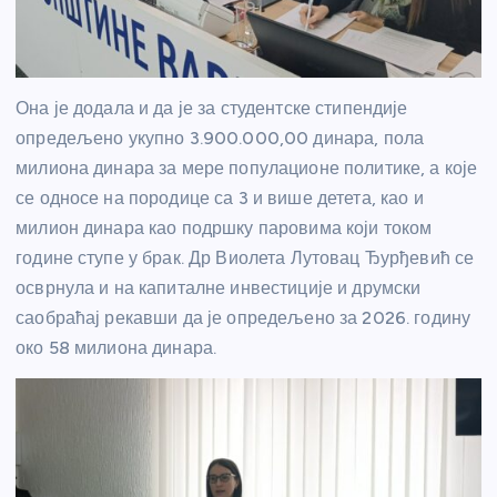
Она је додала и да је за студентске стипендије
опредељено укупно 3.900.000,00 динара, пола
милиона динара за мере популационе политике, а које
се односе на породице са 3 и више детета, као и
милион динара као подршку паровима који током
године ступе у брак. Др Виолета Лутовац Ђурђевић се
осврнула и на капиталне инвестиције и друмски
саобраћај рекавши да је опредељено за 2026. годину
око 58 милиона динара.