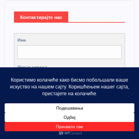
Контактирајте нас
Име
Имејл адреса
Предмет
Порука