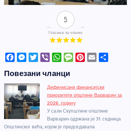
5
Гласање за чланке
F
M
T
Vi
W
M
Pi
E
S
a
e
w
b
h
e
nt
m
h
Повезани чланци
c
ss
itt
er
at
ss
er
ail
ar
e
e
er
s
a
e
e
Дефинисани финансијски
b
n
A
g
st
приоритети општине Варварин за
o
g
p
e
2026. годину
o
er
p
У сали Скупштине општине
Варварин одржана је 31. седница
k
Општинског већа, којом је председавала