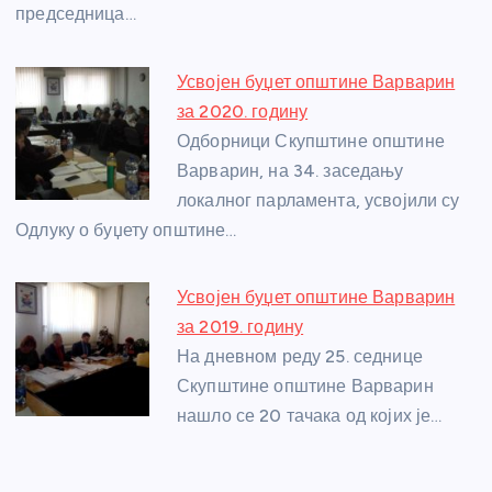
председница…
Усвојен буџет општине Варварин
за 2020. годину
Одборници Скупштине општине
Варварин, на 34. заседању
локалног парламента, усвојили су
Одлуку о буџету општине…
Усвојен буџет општине Варварин
за 2019. годину
На дневном реду 25. седнице
Скупштине општине Варварин
нашло се 20 тачака од којих је…