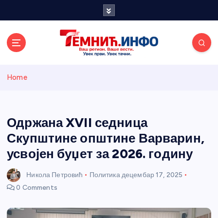
S
k
i
p
t
o
Темнићки
c
Home
o
n
информативн
t
e
Одржана XVII седница
и портал
n
Скупштине општине Варварин,
t
усвојен буџет за 2026. годину
Никола Петровић
Политика
децембар 17, 2025
0 Comments