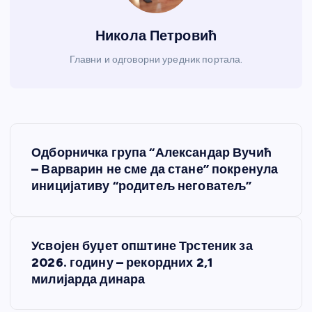
Никола Петровић
Главни и одговорни уредник портала.
К
Одборничка група “Александар Вучић
р
– Варварин не сме да стане” покренула
иницијативу “родитељ неговатељ”
е
т
Усвојен буџет општине Трстеник за
2026. годину – рекордних 2,1
а
милијарда динара
њ