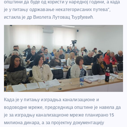
општини да буде од користи у наредној години, а када
је у питању одржавање некатегорисаних путева”,
истакла је др Виолета Лутовац Ђурђевић.
Када је у питању изградња канализационе и
водоводне мреже, председница општине је навела да
је за изградњу канализационе мреже планирано 15
милиона динара, а за пројектну документацију