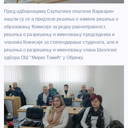
Пред одборницима Скупштине општине Варварин
нашли су се и предлози решења о измени решења о
образовању Комисије за родну равноправност,
решења о разрешењу и именовању председника и
чланова Комисије за стипендирање студената, али и
решења о разрешењу и именовању члана Школског
одбора ОШ “Мирко Томић” у Обрежу.