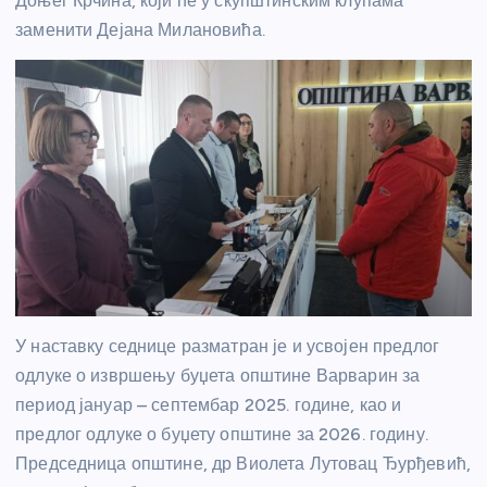
Доњег Крчина, који ће у скупштинским клупама
заменити Дејана Милановића.
У наставку седнице разматран је и усвојен предлог
одлуке о извршењу буџета општине Варварин за
период јануар – септембар 2025. године, као и
предлог одлуке о буџету општине за 2026. годину.
Председница општине, др Виолета Лутовац Ђурђевић,