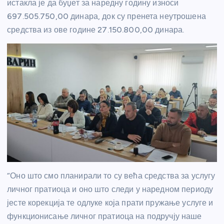
истакла је да буџет за наредну годину износи
697.505.750,00 динара, док су пренета неутрошена
средства из ове године 27.150.800,00 динара.
“Оно што смо планирали то су већа средства за услугу
личног пратиоца и оно што следи у наредном периоду
јесте корекција те одлуке која прати пружање услуге и
функционисање личног пратиоца на подручју наше