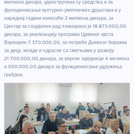
милиона динара, удвостручена су средства и за
функционисање културно-уметничких друштава и у
наредној години износиће 2 милиона динара, за
Центар за социјални рад планирано је 18.873.000,00
динара, за реализацију програма Црвеног крста
Варварин 7.370.000,00, за потребе Дневног боравка
за децу, младе и одрасле са сметњама у развоју
21.700.000,00 динара, за верске заједнице 4 милиона
и 500.000,00 динара за функционисање удружења
грађана.