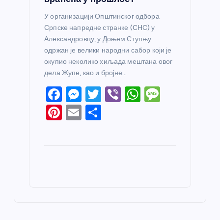
У организацији Општинског одбора
Српске напредне странке (СНС) у
Александровцу, у Доњем Ступњу
одржан је велики народни сабор који је
окупио неколико хиљада мештана овог
дела Жупе, као и бројне…
F
M
T
Vi
W
M
a
e
w
b
h
e
Pi
E
S
c
ss
itt
er
at
ss
nt
m
h
e
e
er
s
a
er
ail
ar
b
n
A
g
e
e
o
g
p
e
st
o
er
p
k