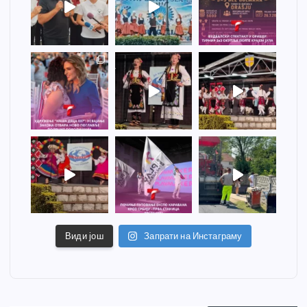
Види још
Запрати на Инстаграму