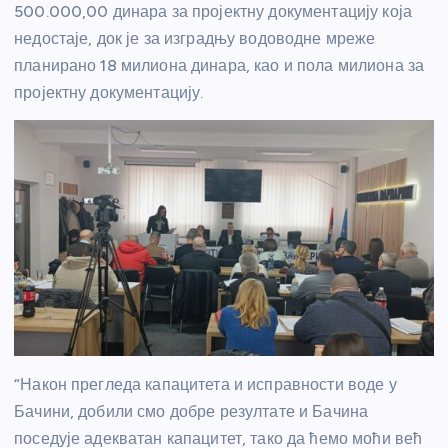
500.000,00 динара за пројектну документацију која
недостаје, док је за изградњу водоводне мреже
планирано 18 милиона динара, као и пола милиона за
пројектну документацију.
“Након прегледа капацитета и исправности воде у
Бачини, добили смо добре резултате и Бачина
поседује адекватан капацитет, тако да ћемо моћи већ