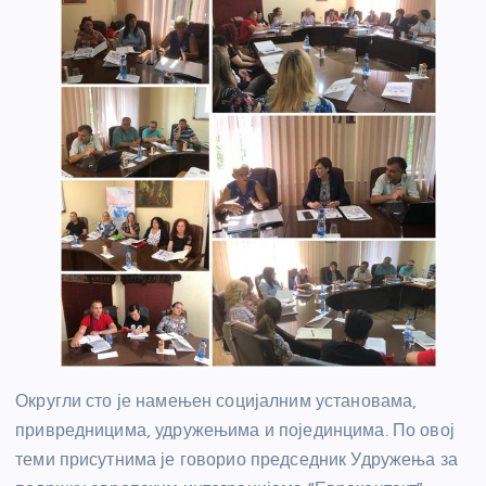
Округли сто је намењен социјалним установама,
привредницима, удружењима и појединцима. По овој
теми присутнима је говорио председник Удружења за