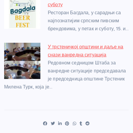
суботу
Ресторан Багдала, у сарадњи са
најпознатијим српским пивским
брендовима, у петак и суботу, 15. и…
У трстеничкој општини и даље на
снази ванредна ситуација
Редовном седницом Штаба за
ванредне ситуације председавала
је председница општине Трстеник
Милена Турк, која је…