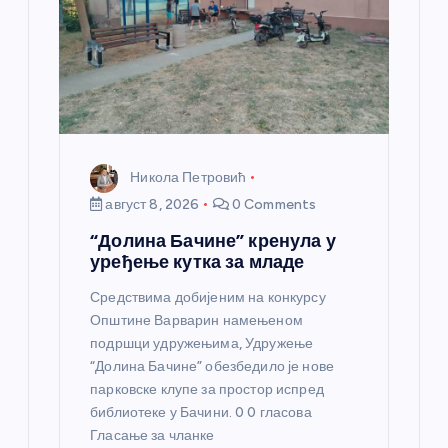
н
к
а
Никола Петровић
август 8, 2026
0 Comments
“Долина Бачине” кренула у
уређење кутка за младе
Средствима добијеним на конкурсу
Општине Варварин намењеном
подршци удружењима, Удружење
“Долина Бачине” обезбедило је нове
парковске клупе за простор испред
библиотеке у Бачини. 0 0 гласова
Гласање за чланке