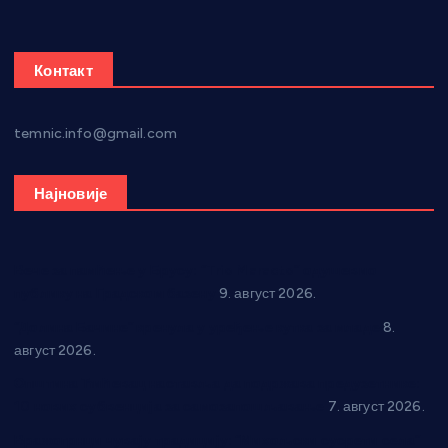
Контакт
temnic.info@gmail.com
Најновије
Вече за памћење у Брусу: “Trio Maracto” одушевио
публику на Градском базену
9. август 2026.
“Долина Бачине” кренула у уређење кутка за младе
8.
август 2026.
Општина Ћићевац наставља да подржава предузетнике:
10 нових субвенција за самозапошљавање
7. август 2026.
Вражогрнци чувају традицију: “Михољски сусрети села”