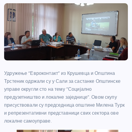
Удружење “Евроконтакт” из Крушевца и Општина
Трстеник одржали су у Сали за састанке Општинске
управе округли сто на тему “Социјално
предузетништво и локалне заједнице”. Овом скупу
присуствовали су председница општине Милена Турк
и репрезентативни представници свих сектора ове
локалне самоуправе.