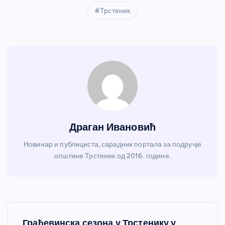
Трстеник
Драган Ивановић
Новинар и публициста, сарадник портала за подручје
општине Трстеник од 2016. године.
К
Грађевинска сезона у Трстенику у