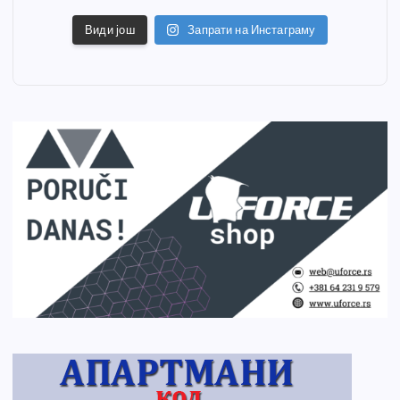
Види још
Запрати на Инстаграму