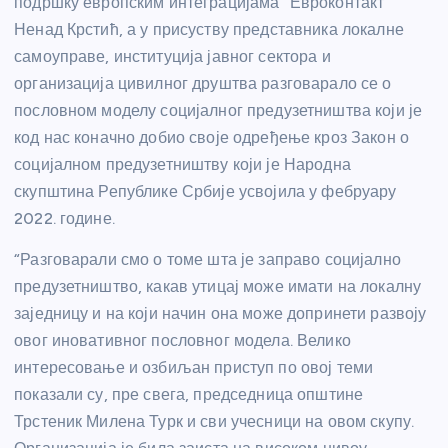
подршку европским интеграцијама “Евроконтакт”
Ненад Крстић, а у присуству представника локалне
самоуправе, институција јавног сектора и
организација цивилног друштва разговарало се о
пословном моделу социјалног предузетништва који је
код нас коначно добио своје одређење кроз Закон о
социјалном предузетништву који је Народна
скупштина Републике Србије усвојила у фебруару
2022. године.
“Разговарали смо о томе шта је заправо социјално
предузетништво, какав утицај може имати на локалну
заједницу и на који начин она може допринети развоју
овог иновативног пословног модела. Велико
интересовање и озбиљан приступ по овој теми
показали су, пре свега, председница општине
Трстеник Милена Турк и сви учесници на овом скупу.