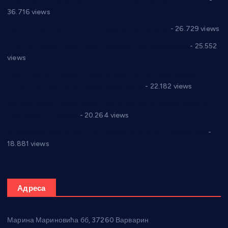
Планска искључења електричне енергије за 19.05.2021.
-
36.716 views
Реконструкција хотела “Плажа” у Варварину
- 26.729 views
Апел за помоћ породици Марковић из Варварина
- 25.552
views
Саопштење и демант Дома здравља “Др Властимир
Годић” на текст који кружи фејсбуком
- 22.182 views
Јелена Вујић-Обрадовић представник Александровца у
Парламенту Србије
- 20.264 views
Откривена илегална штампарија новца код Варварина
-
18.881 views
Адреса
Марина Мариновића бб, 37260 Варварин