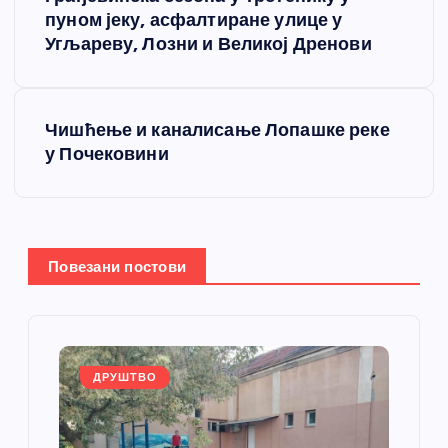
р
пуном јеку, асфалтиране улице у
Угљареву, Лозни и Великој Дренови
е
т
Чишћење и каналисање Лопашке реке
у Почековини
а
њ
е
Повезани постови
ч
л
ДРУШТВО
а