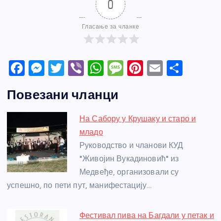
0
Гласање за чланке
F
M
T
Vi
W
M
Pi
E
S
a
e
w
b
h
e
nt
m
h
Повезани чланци
c
ss
itt
er
at
ss
er
ail
ar
e
e
er
s
a
e
e
На Сабору у Крушаку и старо и
b
n
A
g
st
младо
o
g
p
e
Руководство и чланови КУД
o
er
p
"Живојин Вукадиновић" из
Медвеђе, организовали су
k
успешно, по пети пут, манифестацију…
Фестивал пива на Багдали у петак и