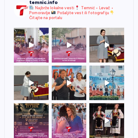
temnic.info
Najbrže lokalne vesti
Temnić • Levač •
Pomoravlje
Pošaljite vest ili fotografiju
Čitajte na portalu