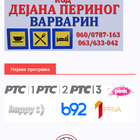
Најава програма