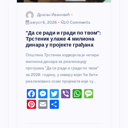
Драган Ивановић
август 6, 2026
0 Comments
“Да се ради и гради по твом”:
Трстеник улаже 4 милиона
динара у пројекте грађана
Општина Трстеник издвојила је четири
милиона динара за реализацију
програма “Да се ради и гради по твом”
за 2026. годину, у оквиру којег ће бити
реализовано осам пројеката које су…
F
M
T
Vi
W
M
a
e
w
b
h
e
Pi
E
S
c
ss
itt
er
at
ss
nt
m
h
e
e
er
s
a
er
ail
ar