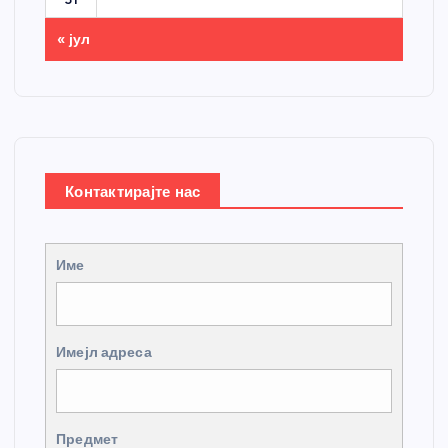
« јул
Контактирајте нас
Име
Имејл адреса
Предмет