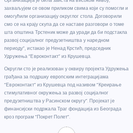
Организација је била заиста на високом нивоу,
захваљујем се овом приликом свима који су помогли и
омогућили организацију округлог стола. Договорили
смо се на крају скупа да се наставе разговори о томе
шта општина Трстеник може да уради да би подстакла
развој социјалног предузетништва у наредном
периоду”, истакао је Ненад Крстић, председник
Удружења “Евроконтакт” из Крушевца.
Округли сто је реализован у оквиру пројекта Удружења
грађана за подршку европским интеграцијама
“Евроконтакт” из Крушевца под називом “Креирање
стимулативног окружења за развој социјалног
предузетништва у Расинском округу”. Пројекат је
финансијски подржала Траг фондација из Београда
кроз програм “Покрет Полет”.