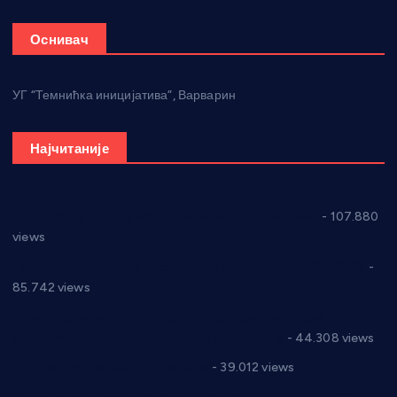
Оснивач
УГ “Темнићка иницијатива”, Варварин
Најчитаније
СНС: Осуда говора мржње и насиља над женама
- 107.880
views
Планска искључења електричне енергије за 27.07.2022.
-
85.742 views
Горан Макрагић директор, Ђорђе Бајић спортски
директор новог прволигаша из Варварина
- 44.308 views
Цене на крушевачким пијацама
- 39.012 views