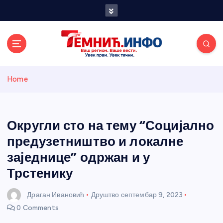
S
k
i
p
t
o
Темнићки
c
Home
o
n
информативн
t
e
Округли сто на тему “Социјално
и портал
n
предузетништво и локалне
t
заједнице” одржан и у
Трстенику
Драган Ивановић
Друштво
септембар 9, 2023
0 Comments