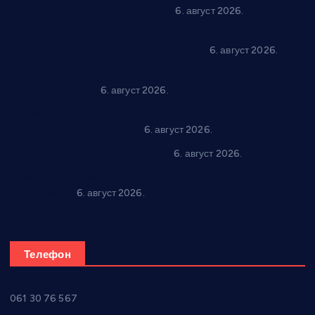
уз спортска надметања и забаву
6. август 2026.
Варварин подржао 25 нових предузетника: За
самозапошљавање по 380.000 динара
6. август 2026.
“Трстеник на Морави” од 10. до 16. августа: Богат програм
за све генерације
6. август 2026.
“Да се ради и гради по твом”: Трстеник улаже 4 милиона
динара у пројекте грађана
6. август 2026.
In memoriam: Тања Вилотијевић
6. август 2026.
Даница Петровић оживљава лик и дело Десанке
Максимовић
6. август 2026.
Телефон
061 30 76 567