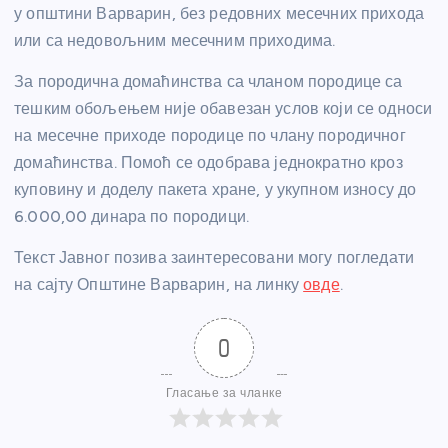
у општини Варварин, без редовних месечних прихода
или са недовољним месечним приходима.
За породична домаћинства са чланом породице са
тешким обољењем није обавезан услов који се односи
на месечне приходе породице по члану породичног
домаћинства. Помоћ се одобрава једнократно кроз
куповину и доделу пакета хране, у укупном износу до
6.000,00 динара по породици.
Текст Јавног позива заинтересовани могу погледати
на сајту Општине Варварин, на линку
овде
.
0
Гласање за чланке