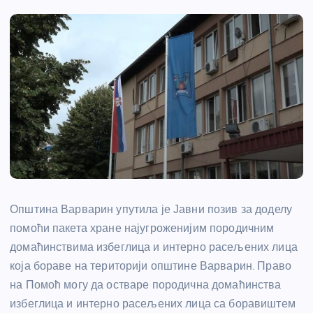
Општина Варварин упутила је Јавни позив за доделу
помоћи пакета хране најугроженијим породичним
домаћинствима избеглица и интерно расељених лица
која бораве на територији општине Варварин. Право
на Помоћ могу да остваре породична домаћинства
избеглица и интерно расељених лица са боравиштем