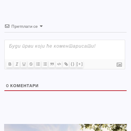
k
Претплати се
{}
[+]
0
КОМЕНТАРИ