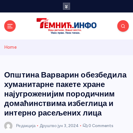
S
k
i
p
t
o
Темнићки
c
Home
o
n
информативн
t
e
Општина Варварин обезбедила
и портал
n
хуманитарне пакете хране
t
најугроженијим породичним
домаћинствима избеглица и
интерно расељених лица
Редакција
Друштво
јун 3, 2024
0 Comments