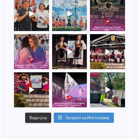
Види још
Запрати на Инстаграму