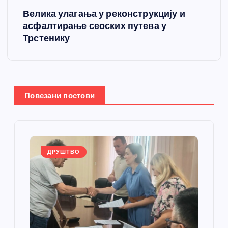
Велика улагања у реконструкцију и
а
асфалтирање сеоских путева у
Трстенику
њ
е
ч
Повезани постови
л
а
ДРУШТВО
н
к
а