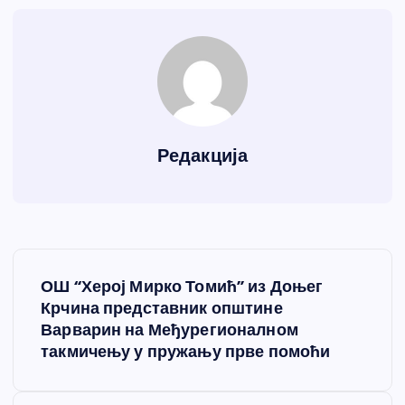
Редакција
К
ОШ “Херој Мирко Томић” из Доњег
р
Крчина представник општине
Варварин на Међурегионалном
е
такмичењу у пружању прве помоћи
т