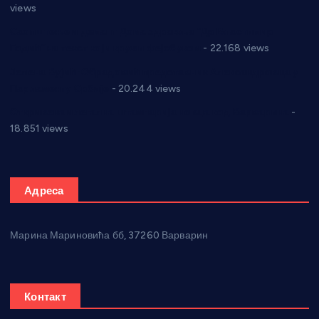
views
Саопштење и демант Дома здравља “Др Властимир
Годић” на текст који кружи фејсбуком
- 22.168 views
Јелена Вујић-Обрадовић представник Александровца у
Парламенту Србије
- 20.244 views
Откривена илегална штампарија новца код Варварина
-
18.851 views
Адреса
Марина Мариновића бб, 37260 Варварин
Контакт