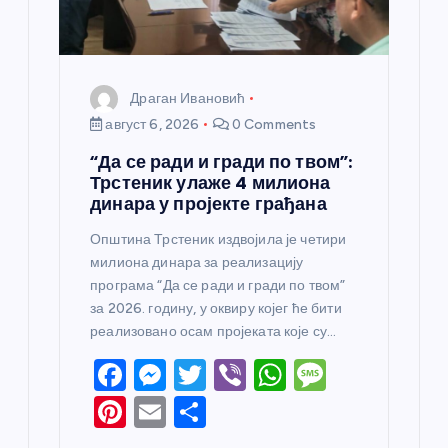
Драган Ивановић
август 6, 2026
0 Comments
“Да се ради и гради по твом”:
Трстеник улаже 4 милиона
динара у пројекте грађана
Општина Трстеник издвојила је четири
милиона динара за реализацију
програма “Да се ради и гради по твом”
за 2026. годину, у оквиру којег ће бити
реализовано осам пројеката које су…
F
M
T
Vi
W
M
a
e
w
b
h
e
Pi
E
S
c
ss
itt
er
at
ss
nt
m
h