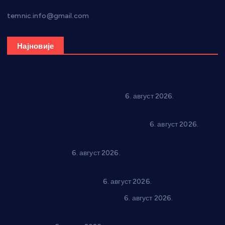
temnic.info@gmail.com
Најновије
Вражогрнци чувају традицију: “Михољски сусрети села”
уз спортска надметања и забаву
6. август 2026.
Варварин подржао 25 нових предузетника: За
самозапошљавање по 380.000 динара
6. август 2026.
“Трстеник на Морави” од 10. до 16. августа: Богат програм
за све генерације
6. август 2026.
“Да се ради и гради по твом”: Трстеник улаже 4 милиона
динара у пројекте грађана
6. август 2026.
In memoriam: Тања Вилотијевић
6. август 2026.
Даница Петровић оживљава лик и дело Десанке