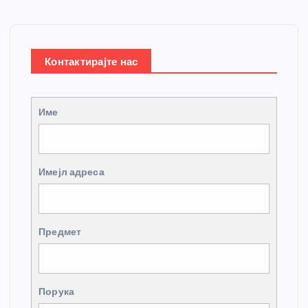
Контактирајте нас
Име
Имејл адреса
Предмет
Порука