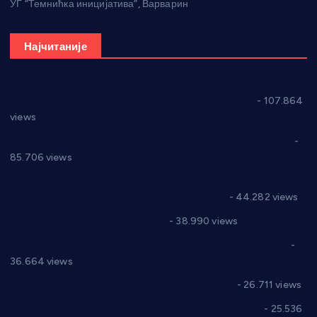
УГ “Темнићка иницијатива”, Варварин
Најчитаније
СНС: Осуда говора мржње и насиља над женама
- 107.864
views
Планска искључења електричне енергије за 27.07.2022.
-
85.706 views
Горан Макрагић директор, Ђорђе Бајић спортски
директор новог прволигаша из Варварина
- 44.282 views
Цене на крушевачким пијацама
- 38.990 views
Планска искључења електричне енергије за 19.05.2021.
-
36.664 views
Реконструкција хотела “Плажа” у Варварину
- 26.711 views
Апел за помоћ породици Марковић из Варварина
- 25.536