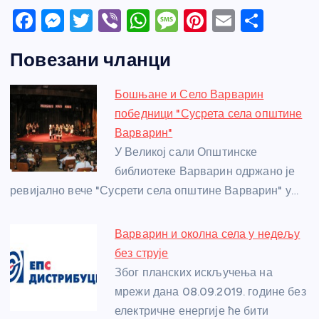
F
M
T
Vi
W
M
Pi
E
S
a
e
w
b
h
e
nt
m
h
Повезани чланци
c
ss
itt
er
at
ss
er
ail
ar
e
e
er
s
a
e
e
Бошњане и Село Варварин
b
n
A
g
st
победници "Сусрета села општине
o
g
p
e
Варварин"
o
er
p
У Великој сали Општинске
библиотеке Варварин одржано је
k
ревијално вече "Сусрети села општине Варварин" у…
Варварин и околна села у недељу
без струје
Због планских искључења на
мрежи дана 08.09.2019. године без
електричне енергије ће бити