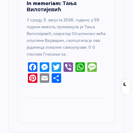
In memoriam: Тања
Вилотијевић
У среду, 5. августа 2026. године, у 59.
години живота, преминула је Тања
Вилотијевић, секретар Општинског већа
општине Варварин, саопштила је ова
јединица локалне самоуправе. 0 0
гласова Гласање за…
F
M
T
Vi
W
M
a
e
w
b
h
e
Pi
E
S
c
ss
itt
er
at
ss
nt
m
h
e
e
er
s
a
er
ail
ar
b
n
A
g
e
e
o
g
p
e
st
o
er
p