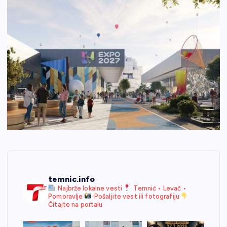
temnic.info
Najbrže lokalne vesti
Temnić • Levač •
Pomoravlje
Pošaljite vest ili fotografiju
Čitajte na portalu