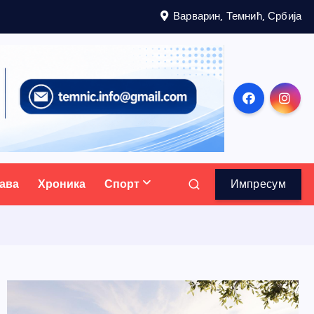
Варварин, Темнић, Србија
ава
Хроника
Спорт
Импресум