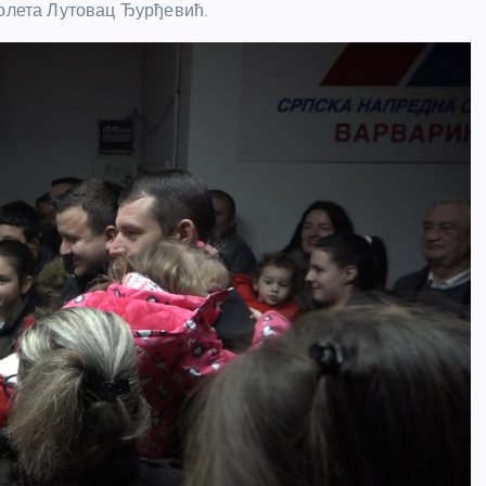
иолета Лутовац Ђурђевић.