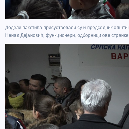
Додели пакетића присуствовали су и председник општ
Ненад Дејановић, функционери, одборници ове странке