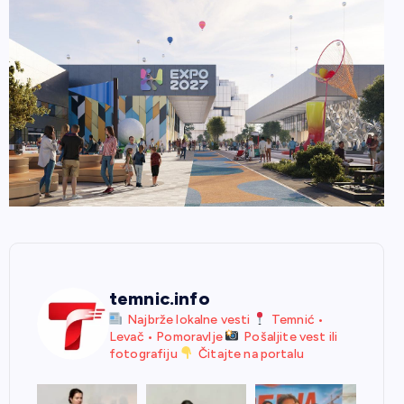
temnic.info
Najbrže lokalne vesti
Temnić •
Levač • Pomoravlje
Pošaljite vest ili
fotografiju
Čitajte na portalu