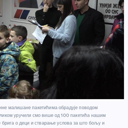
дине малишане пакетићима обрадује поводом
иликом уручили смо више од 100 пакетића нашим
е брига о деци и стварање услова за што бољу и