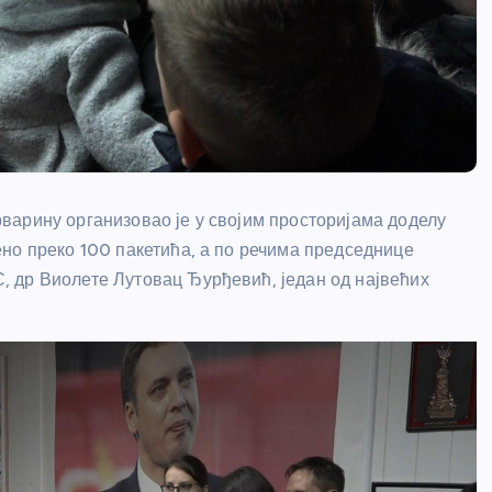
варину организовао је у својим просторијама доделу
но преко 100 пакетића, а по речима председнице
 др Виолете Лутовац Ђурђевић, један од највећих