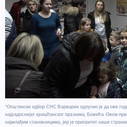
“Општински одбор СНС Варварин одлучио је да ове го
најрадоснијег хришћанског празника, Божића. Овом пр
најмлађим становницима, јер је приоритет наше странк