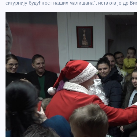
сигурнију будућност наших малишана”, истакла је др В