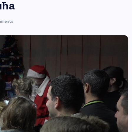
ића
mments