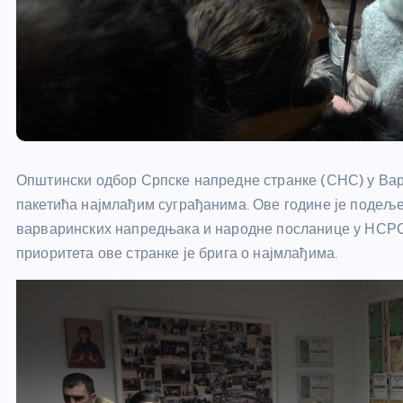
Општински одбор Српске напредне странке (СНС) у Вар
пакетића најмлађим суграђанима. Ове године је подеље
варваринских напредњака и народне посланице у НСРС,
приоритета ове странке је брига о најмлађима.