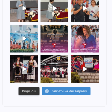
Види још
Запрати на Инстаграму