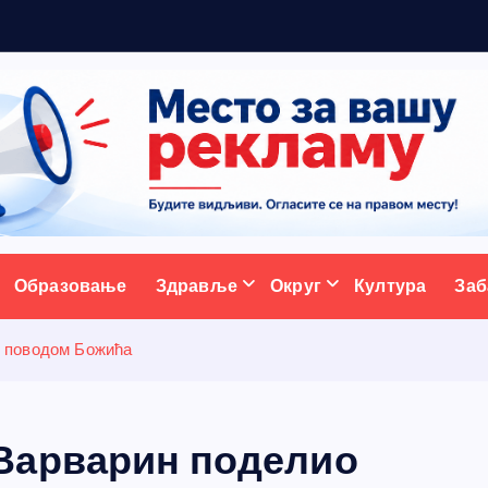
р
а
д
и
ц
и
ј
у
:
ативни портал
Образовање
Здравље
Округ
Култура
Заб
 поводом Божића
Варварин поделио