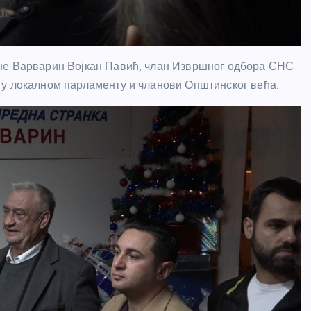
ине Варварин Војкан Павић, члан Извршног одбора СНС
 у локалном парламенту и чланови Општинског већа.