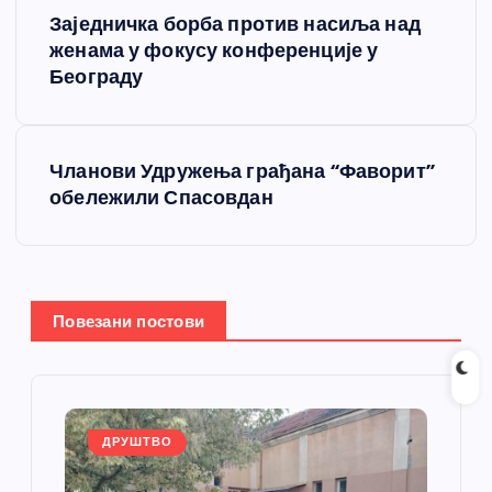
К
Заједничка борба против насиља над
р
женама у фокусу конференције у
Београду
е
т
Чланови Удружења грађана “Фаворит”
обележили Спасовдан
а
њ
е
Повезани постови
ч
л
ДРУШТВО
а