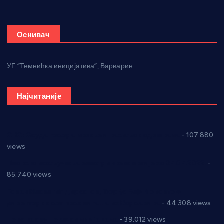
Оснивач
УГ “Темнићка иницијатива”, Варварин
Најчитаније
СНС: Осуда говора мржње и насиља над женама
- 107.880
views
Планска искључења електричне енергије за 27.07.2022.
-
85.740 views
Горан Макрагић директор, Ђорђе Бајић спортски
директор новог прволигаша из Варварина
- 44.308 views
Цене на крушевачким пијацама
- 39.012 views