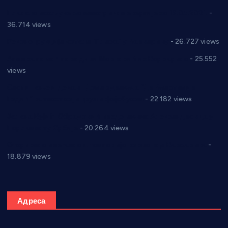
Планска искључења електричне енергије за 19.05.2021.
-
36.714 views
Реконструкција хотела “Плажа” у Варварину
- 26.727 views
Апел за помоћ породици Марковић из Варварина
- 25.552
views
Саопштење и демант Дома здравља “Др Властимир
Годић” на текст који кружи фејсбуком
- 22.182 views
Јелена Вујић-Обрадовић представник Александровца у
Парламенту Србије
- 20.264 views
Откривена илегална штампарија новца код Варварина
-
18.879 views
Адреса