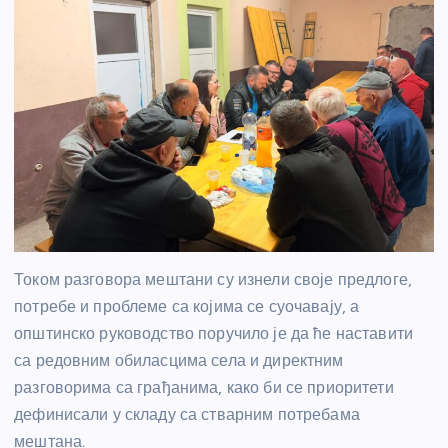
Током разговора мештани су изнели своје предлоге,
потребе и проблеме са којима се суочавају, а
општинско руководство поручило је да ће наставити
са редовним обиласцима села и директним
разговорима са грађанима, како би се приоритети
дефинисали у складу са стварним потребама
мештана.