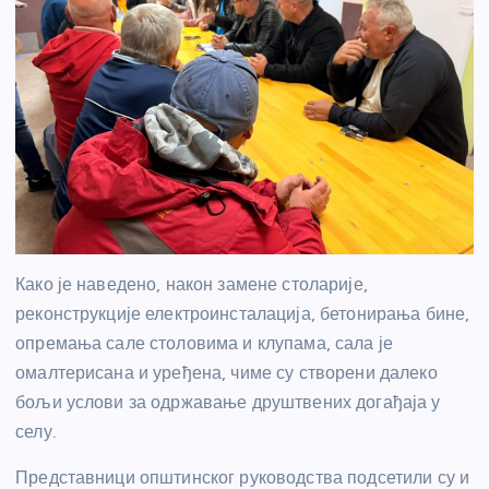
Како је наведено, након замене столарије,
реконструкције електроинсталација, бетонирања бине,
опремања сале столовима и клупама, сала је
омалтерисана и уређена, чиме су створени далеко
бољи услови за одржавање друштвених догађаја у
селу.
Представници општинског руководства подсетили су и