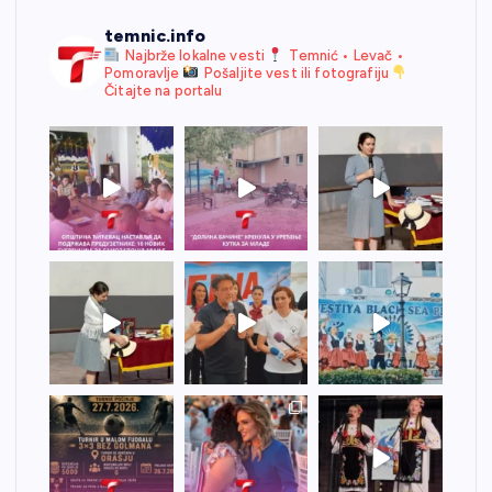
temnic.info
Najbrže lokalne vesti
Temnić • Levač •
Pomoravlje
Pošaljite vest ili fotografiju
Čitajte na portalu