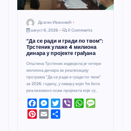
Драган Ивановић
август 6, 2026
0 Comments
“Да се ради и гради по твом”:
Трстеник улаже 4 милиона
динара у пројекте грађана
Општина Трстеник издвојила је четири
милиона динара за реализацију
програма “Да се ради и гради по твом”
за 2026. годину, у оквиру којег ће бити
реализовано осам пројеката које су…
F
M
T
Vi
W
M
a
e
w
b
h
e
Pi
E
S
c
ss
itt
er
at
ss
nt
m
h