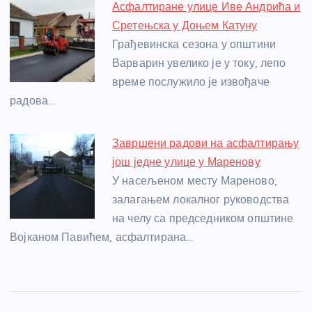
Асфалтиране улице Иве Андрића и
Сретењска у Доњем Катуну
Грађевинска сезона у општини
Варварин увелико је у току, лепо
време послужило је извођаче
радова…
Завршени радови на асфалтирању
још једне улице у Маренову
У насељеном месту Мареново,
залагањем локалног руководства
на челу са председником општине
Војканом Павићем, асфалтирана…