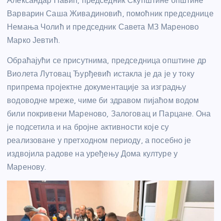
Александар Павић, председник Скупштине општине
Варварин Саша Живадиновић, помоћник председнице
Немања Чолић и председник Савета МЗ Мареново
Марко Јевтић.
Обраћајући се присутнима, председница општине др
Виолета Лутовац Ђурђевић истакла је да је у току
припрема пројектне документације за изградњу
водоводне мреже, чиме би здравом пијаћом водом
били покривени Мареново, Залоговац и Парцане. Она
је подсетила и на бројне активности које су
реализоване у претходном периоду, а посебно је
издвојила радове на уређењу Дома културе у
Маренову.