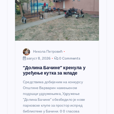
н
к
а
Никола Петровић
август 8, 2026
0 Comments
“Долина Бачине” кренула у
уређење кутка за младе
Средствима добијеним на конкурсу
Општине Варварин намењеном
подршци удружењима, Удружење
“Долина Бачине” обезбедило је нове
парковске клупе за простор испред
библиотеке у Бачини. 0 0 гласова