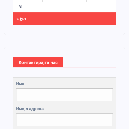
31
« јул
Контактирајте нас
Име
Имејл адреса