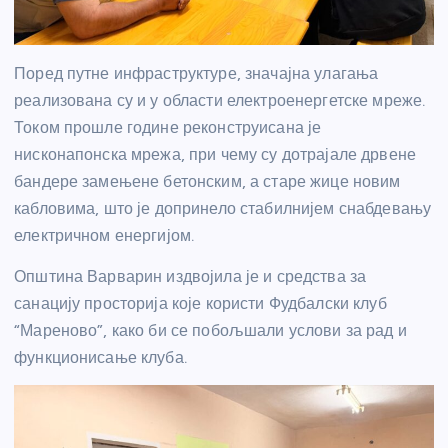
Поред путне инфраструктуре, значајна улагања
реализована су и у области електроенергетске мреже.
Током прошле године реконструисана је
нисконапонска мрежа, при чему су дотрајале дрвене
бандере замењене бетонским, а старе жице новим
кабловима, што је допринело стабилнијем снабдевању
електричном енергијом.
Општина Варварин издвојила је и средства за
санацију просторија које користи Фудбалски клуб
“Мареново”, како би се побољшали услови за рад и
функционисање клуба.