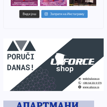
Види још
Запрати на Инстаграму