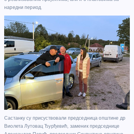
наредни период.
Састанку су присуствовали председница општине др
Виолета Лутовац Ђурђевић, заменик председнице