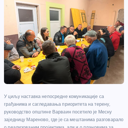
У циљу наставка непосредне комуникације са
грађанима и сагледавања приоритета на терену,
руководство општине Варваин посетило је Месну
заједницу Мареново, где је са мештанима разговарало
о реализованим пројектима, али и о плановима за