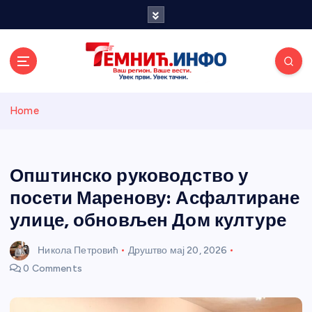
S
k
i
p
t
o
Темнићки
c
Home
o
n
информативн
t
e
Општинско руководство у
и портал
n
посети Маренову: Асфалтиране
t
улице, обновљен Дом културе
Никола Петровић
Друштво
мај 20, 2026
0 Comments