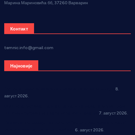
Марина Мариновића бб, 37260 Варварин
Контакт
temnic.info@gmail.com
Најновије
“Долина Бачине” кренула у уређење кутка за младе
8.
август 2026.
Општина Ћићевац наставља да подржава предузетнике:
10 нових субвенција за самозапошљавање
7. август 2026.
Вражогрнци чувају традицију: “Михољски сусрети села”
уз спортска надметања и забаву
6. август 2026.