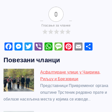
0
Гласање за чланке
F
M
T
Vi
W
M
Pi
E
S
a
e
w
b
h
e
nt
m
h
Повезани чланци
c
ss
itt
er
at
ss
er
ail
ar
e
e
er
s
a
e
e
Асфалтиране улице у Чаирима,
b
n
A
g
st
Риљцу и Брезовици
o
g
p
e
Представници Привременог органа
o
er
p
општине Трстеник редовно прате и
обилазе насељена места у којима се изводе…
k