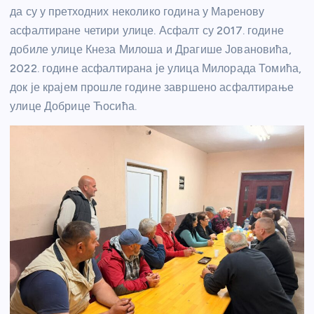
да су у претходних неколико година у Маренову
асфалтиране четири улице. Асфалт су 2017. године
добиле улице Кнеза Милоша и Драгише Јовановића,
2022. године асфалтирана је улица Милорада Томића,
док је крајем прошле године завршено асфалтирање
улице Добрице Ћосића.