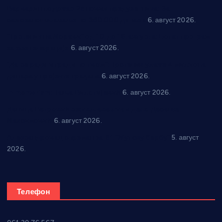
Варварин подржао 25 нових предузетника: За
самозапошљавање по 380.000 динара
6. август 2026.
“Трстеник на Морави” од 10. до 16. августа: Богат програм
за све генерације
6. август 2026.
“Да се ради и гради по твом”: Трстеник улаже 4 милиона
динара у пројекте грађана
6. август 2026.
In memoriam: Тања Вилотијевић
6. август 2026.
Даница Петровић оживљава лик и дело Десанке
Максимовић
6. август 2026.
Александровац спреман за 61. “Жупску бербу”
5. август
2026.
Телефон