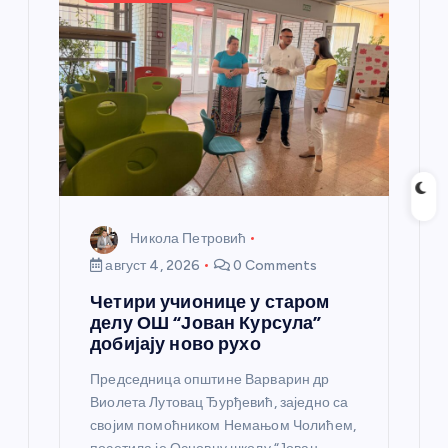
л
а
н
к
а
Никола Петровић
август 4, 2026
0 Comments
Четири учионице у старом
делу ОШ “Јован Курсула”
добијају ново рухо
Председница општине Варварин др
Виолета Лутовац Ђурђевић, заједно са
својим помоћником Немањом Чолићем,