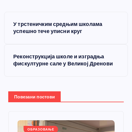
К
У трстеничким средњим школама
р
успешно тече уписни круг
е
Реконструкција школе и изградња
т
фискултурне сале у Великој Дренови
а
њ
Повезани постови
е
ч
ОБРАЗОВАЊЕ