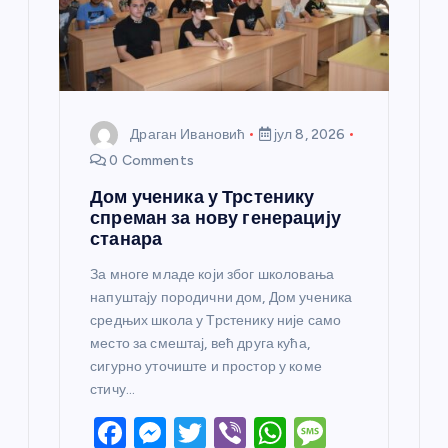
Драган Ивановић
јул 8, 2026
0 Comments
Дом ученика у Трстенику
спреман за нову генерацију
станара
За многе младе који због школовања
напуштају породични дом, Дом ученика
средњих школа у Трстенику није само
место за смештај, већ друга кућа,
сигурно уточиште и простор у коме
стичу…
F
M
T
Vi
W
M