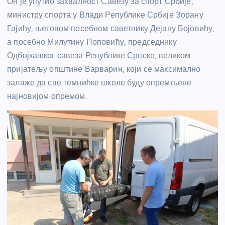
Он је упутио захвалност Савезу за спорт Србије,
министру спорта у Влади Републике Србије Зорану
Гајићу, његовом посебном саветнику Дејану Бојовићу,
а посебно Милутину Поповићу, председнику
Одбојкашког савеза Републике Српске, великом
пријатељу општине Варварин, који се максимално
залаже да све темнићке школе буду опремљене
најновијом опремом.