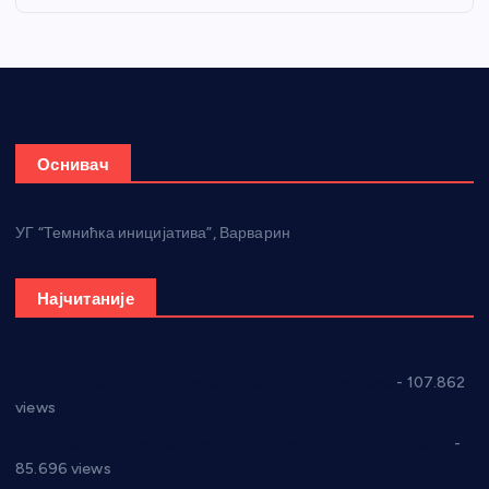
Оснивач
УГ “Темнићка иницијатива”, Варварин
Најчитаније
СНС: Осуда говора мржње и насиља над женама
- 107.862
views
Планска искључења електричне енергије за 27.07.2022.
-
85.696 views