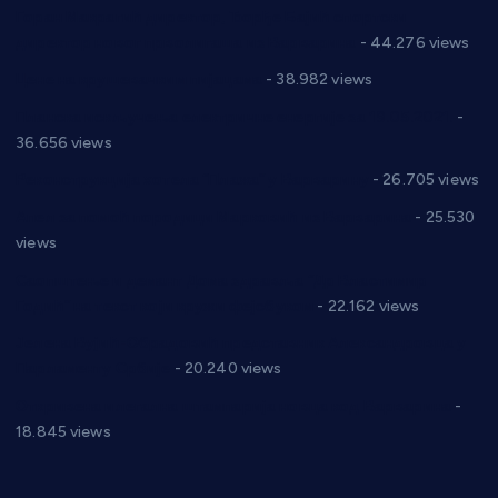
Горан Макрагић директор, Ђорђе Бајић спортски
директор новог прволигаша из Варварина
- 44.276 views
Цене на крушевачким пијацама
- 38.982 views
Планска искључења електричне енергије за 19.05.2021.
-
36.656 views
Реконструкција хотела “Плажа” у Варварину
- 26.705 views
Апел за помоћ породици Марковић из Варварина
- 25.530
views
Саопштење и демант Дома здравља “Др Властимир
Годић” на текст који кружи фејсбуком
- 22.162 views
Јелена Вујић-Обрадовић представник Александровца у
Парламенту Србије
- 20.240 views
Откривена илегална штампарија новца код Варварина
-
18.845 views