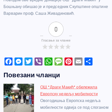
Бошњану обишао је и председник Скупштине општине
Варварин проф. Саша Живадиновић.
0
Гласање за чланке
F
M
T
Vi
W
M
Pi
E
S
a
e
w
b
h
e
nt
m
h
Повезани чланци
c
ss
itt
er
at
ss
er
ail
ar
e
e
er
s
a
e
e
ОШ "Драги Макић" обележила
b
n
A
g
st
Европску недељу мобилности
o
g
p
e
Овогодишња Европска недеља
o
er
p
мобилности одвија се под слоганом