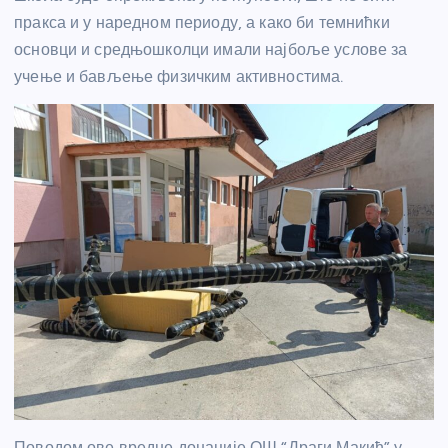
пракса и у наредном периоду, а како би темнићки
основци и средњошколци имали најбоље услове за
учење и бављење физичким активностима.
Поводом ове вредне донације ОШ “Драги Макић” у