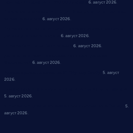
самозапошљавање по 380.000 динара
6. август 2026.
“Трстеник на Морави” од 10. до 16. августа: Богат програм
за све генерације
6. август 2026.
“Да се ради и гради по твом”: Трстеник улаже 4 милиона
динара у пројекте грађана
6. август 2026.
In memoriam: Тања Вилотијевић
6. август 2026.
Даница Петровић оживљава лик и дело Десанке
Максимовић
6. август 2026.
Александровац спреман за 61. “Жупску бербу”
5. август
2026.
Нова игралишта стижу у Бошњане, Доњи Катун и Парцане
5. август 2026.
У Ћићевцу одржана Конференција клубова Зоне “Запад”
5.
август 2026.