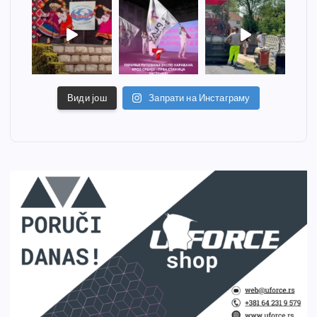
Види још
Запрати на Инстаграму