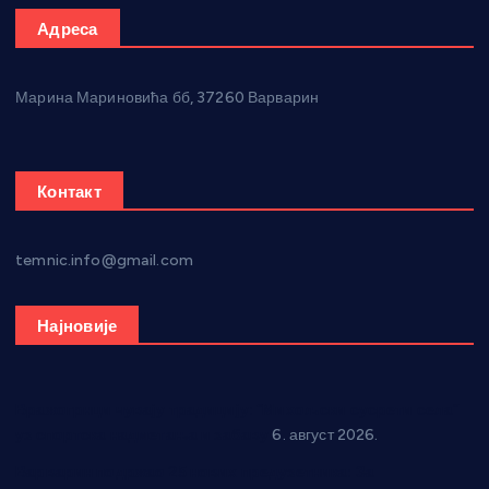
Адреса
Марина Мариновића бб, 37260 Варварин
Контакт
temnic.info@gmail.com
Најновије
Вражогрнци чувају традицију: “Михољски сусрети села”
уз спортска надметања и забаву
6. август 2026.
Варварин подржао 25 нових предузетника: За