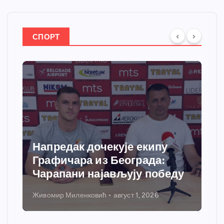
СПОРТ
Спортски центар “Ћићевац”
добија савремени систем
грејања
Никола Петровић
јул 31, 2026