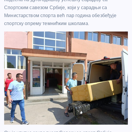
Спортским савезом Србије, који у сарадњи са
Министарством спорта већ пар година обезбеђује
спортску опрему темнићким школама.