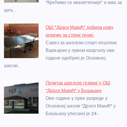
"Крећимо се квалитетније" и има за
k
циљ…
ОШ "Драги Макић" добила нову
опрему за стони тенис
Савез за школски спорт општине
Варварин у првом кварталу ове
године одобрио је Основној
школи…
Почетак школске године у ОШ
"Драги Макић" у Бошњану
Ове године у прве разреде у
Основној школи "Драги Макић" у
Бошњану уписано је 24…