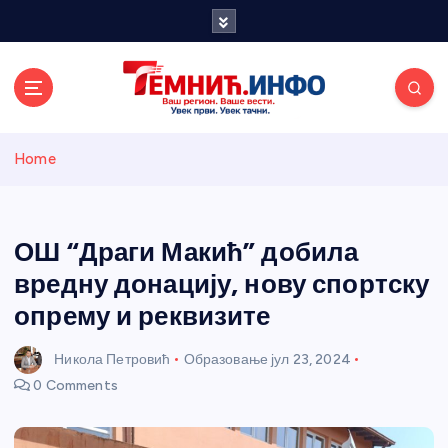
S
k
i
p
t
o
Темнићки
c
Home
o
n
информативн
t
e
ОШ “Драги Макић” добила
и портал
n
вредну донацију, нову спортску
t
опрему и реквизите
Никола Петровић
Образовање
јул 23, 2024
0 Comments