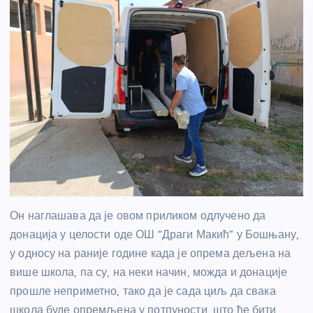
Он наглашава да је овом приликом одлучено да
донација у целости оде ОШ “Драги Макић” у Бошњану,
у односу на раније године када је опрема дељена на
више школа, па су, на неки начин, можда и донације
прошле неприметно, тако да је сада циљ да свака
школа буде опремљена у потпуности, што ће бити