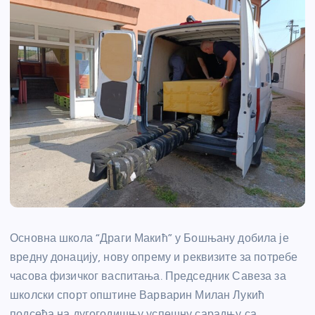
Основна школа “Драги Макић” у Бошњану добила је
вредну донацију, нову опрему и реквизите за потребе
часова физичког васпитања. Председник Савеза за
школски спорт општине Варварин Милан Лукић
подсећа на дугогодишњу успешну сарадњу са