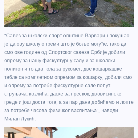
“Савез за школски спорт општине Варварин покушао
је да ову школу опреми што је боље могуће, тако да
смо ове године од Спортског савеза Србије добили
опрему за нашу фискултурну салу и за школски
полигон и то два гола за рукомет, две кошаркашке
табле са комплетном опремом за кошарку, добили смо
и опрему за потребе фискултурне сале попут
струњача, козлића, даске за прескок, двовисинске
греде и још доста тога, а за пар дана добићемо и лопте
за потребе часова физичког васпитања”, наводи
Милан Лукић.