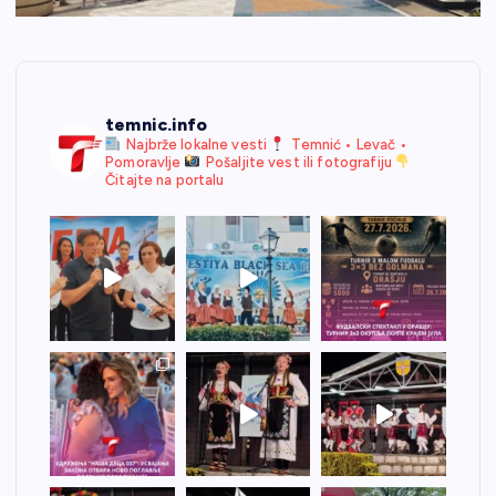
temnic.info
Najbrže lokalne vesti
Temnić • Levač •
Pomoravlje
Pošaljite vest ili fotografiju
Čitajte na portalu