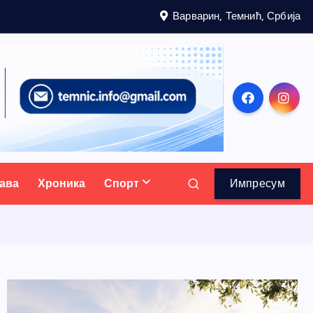
Варварин, Темнић, Србија
ава
Хроника
Спорт
Импресум