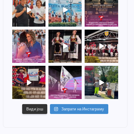
Види још
Запрати на Инстаграму