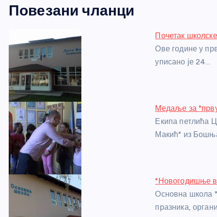
Повезани чланци
c
ss
itt
er
at
ss
er
ail
ar
e
e
er
s
a
e
e
Почетак школске
b
n
A
g
st
Ове године у пр
o
g
p
e
уписано је 24…
o
er
p
k
Медаље за "прв
Екипа петлића Ц
Макић" из Бошња
"Новогодишње в
Основна школа 
празника, органи