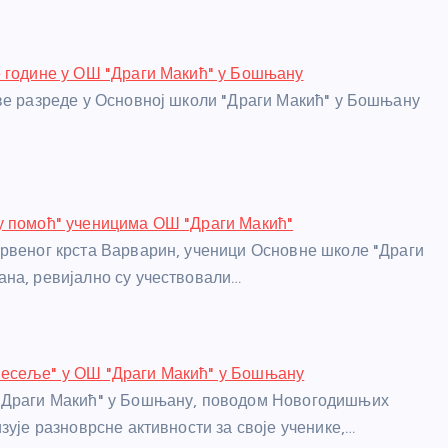
 године у ОШ "Драги Макић" у Бошњану
ве разреде у Основној школи "Драги Макић" у Бошњану
у помоћ" ученицима ОШ "Драги Макић"
рвеног крста Варварин, ученици Основне школе "Драги
на, ревијално су учествовали…
есеље" у ОШ "Драги Макић" у Бошњану
"Драги Макић" у Бошњану, поводом Новогодишњих
зује разноврсне активности за своје ученике,…