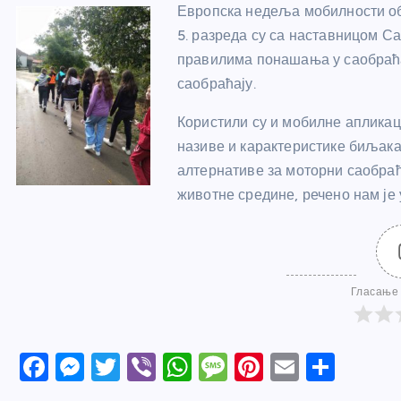
Европска недеља мобилности об
5. разреда су са наставницом С
правилима понашања у саобраћај
саобраћају.
Користили су и мобилне апликаци
називе и карактеристике биљака 
алтернативе за моторни саобраћ
животне средине, речено нам је
Гласање 
F
M
T
Vi
W
M
Pi
E
S
a
e
w
b
h
e
nt
m
h