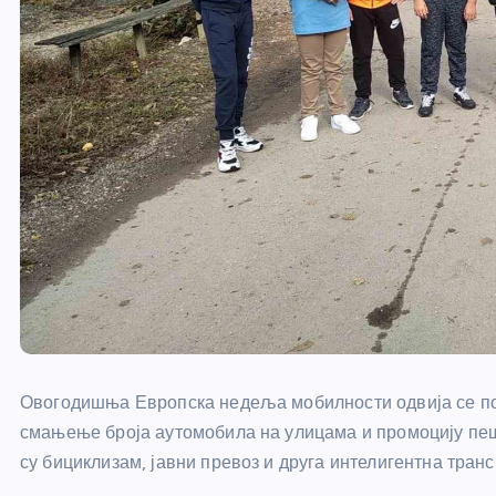
Овогодишња Европска недеља мобилности одвија се под
смањење броја аутомобила на улицама и промоцију пе
су бициклизам, јавни превоз и друга интелигентна тра