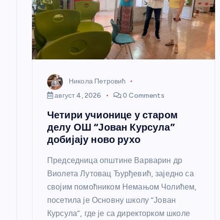
л
а
н
к
Никола Петровић
август 4, 2026
0 Comments
а
Четири учионице у старом
делу ОШ “Јован Курсула”
добијају ново рухо
Председница општине Варварин др
Виолета Лутовац Ђурђевић, заједно са
својим помоћником Немањом Чолићем,
посетила је Основну школу “Јован
Курсула”, где је са директорком школе