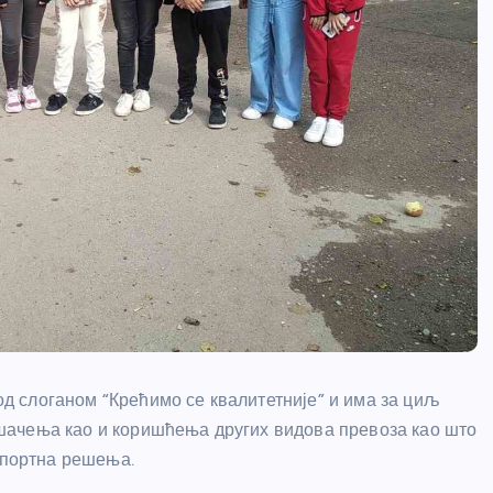
 слоганом “Крећимо се квалитетније” и има за циљ
шачења као и коришћења других видова превоза као што
нспортна решења.