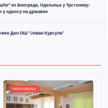
шће” из Београда, Одељења у Трстенику:
 у односу на државне
ежен Дан ОШ “Јован Курсула”
ОБРАЗОВАЊЕ