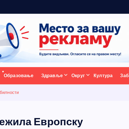
5
ативни портал
Образовање
Здравље
Округ
Култура
Заб
обилности
лежила Европску