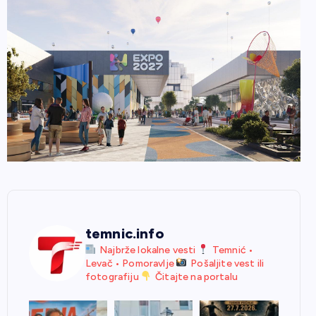
temnic.info
Najbrže lokalne vesti
Temnić •
Levač • Pomoravlje
Pošaljite vest ili
fotografiju
Čitajte na portalu