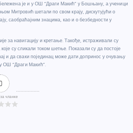
ележена је и у ОШ “Драги Макић” у Бошњану, а ученици
ањом Митровић шетали по свом крају, дискутујући о
у, саобраћајним знацима, као и о безбедности у
је за навигацију и кретање. Такође, истраживали су
које су сликали током шетње. Показали су да постоје
ај и да сваки појединац може дати допринос у очувању
 у ОШ “Драги Макић”.
0
за чланке