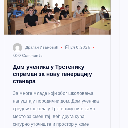
Драган Ивановић
јул 8, 2026
0 Comments
Дом ученика у Трстенику
спреман за нову генерацију
станара
За многе младе који због школовања
напуштају породични дом, Дом ученика
средњих школа у Трстенику није само
место за смештај, већ друга кућа,
сигурно уточиште и простор у коме