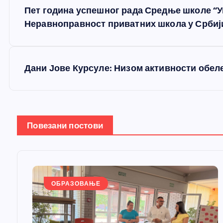
К
Пет година успешног рада Средње школе “У
р
Неравноправност приватних школа у Србији
е
Дани Јове Курсуле: Низом активности обел
т
а
Повезани постови
њ
е
ОБРАЗОВАЊЕ
ч