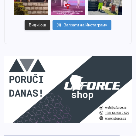
Види још
Запрати на Инстаграму