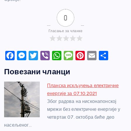
0
Гласање за чланке
F
M
T
Vi
W
M
Pi
E
S
a
e
w
b
h
e
nt
m
h
Повезани чланци
c
ss
itt
er
at
ss
er
ail
ar
e
e
er
s
a
e
e
Планска искључења електричне
b
n
A
g
st
енергије за 07.10.2021
o
g
p
e
Због радова на нисконапонској
o
er
p
мрежи без електричне енергије у
четвртак 07. октобра биће део
k
насељеног…