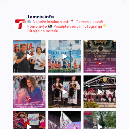
temnic.info
Najbrže lokalne vesti
Temnić • Levač •
Pomoravlje
Pošaljite vest ili fotografiju
Čitajte na portalu