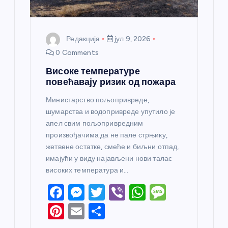
Редакција
јул 9, 2026
0 Comments
Високе температуре
повећавају ризик од пожара
Министарство пољопривреде,
шумарства и водопривреде упутило је
апел свим пољопривредним
произвођачима да не пале стрњику,
жетвене остатке, смеће и биљни отпад,
имајући у виду најављени нови талас
високих температура и…
F
M
T
Vi
W
M
a
e
w
b
h
e
Pi
E
S
c
ss
itt
er
at
ss
nt
m
h