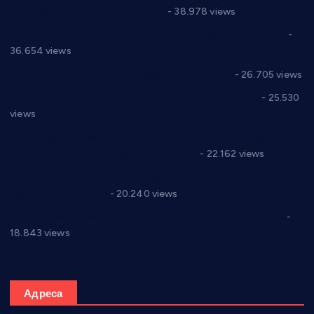
Цене на крушевачким пијацама
- 38.978 views
Планска искључења електричне енергије за 19.05.2021.
-
36.654 views
Реконструкција хотела “Плажа” у Варварину
- 26.705 views
Апел за помоћ породици Марковић из Варварина
- 25.530
views
Саопштење и демант Дома здравља “Др Властимир
Годић” на текст који кружи фејсбуком
- 22.162 views
Јелена Вујић-Обрадовић представник Александровца у
Парламенту Србије
- 20.240 views
Откривена илегална штампарија новца код Варварина
-
18.843 views
Адреса