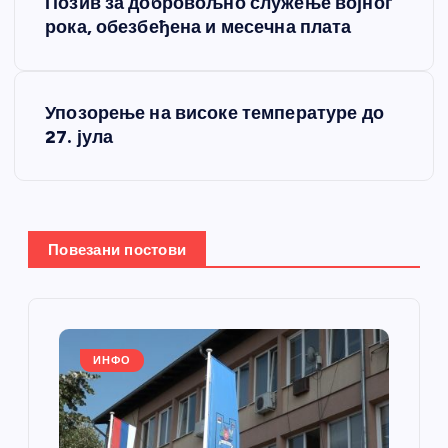
Позив за добровољно служење војног
р
рока, обезбеђена и месечна плата
е
Упозорење на високе температуре до
т
27. јула
а
њ
Повезани постови
е
ч
л
ИНФО
а