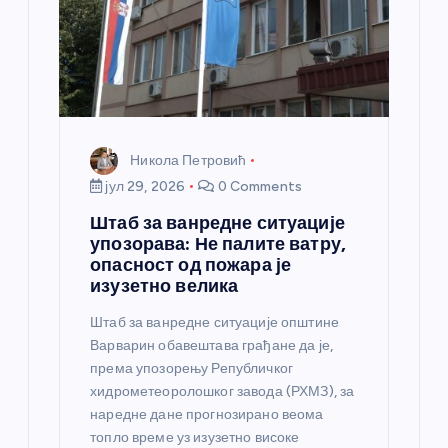
н
к
а
Никола Петровић
јул 29, 2026
0 Comments
Штаб за ванредне ситуације
упозорава: Не палите ватру,
опасност од пожара је
изузетно велика
Штаб за ванредне ситуације општине
Варварин обавештава грађане да је,
према упозорењу Републичког
хидрометеоролошког завода (РХМЗ), за
наредне дане прогнозирано веома
топло време уз изузетно високе