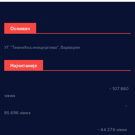
Оснивач
УГ “Темнићка иницијатива”, Варварин
Најчитаније
СНС: Осуда говора мржње и насиља над женама
- 107.860
views
Планска искључења електричне енергије за 27.07.2022.
-
85.696 views
Горан Макрагић директор, Ђорђе Бајић спортски
директор новог прволигаша из Варварина
- 44.276 views