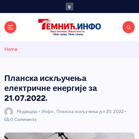
S
k
i
p
t
o
Темнићки
c
Home
o
n
информативн
t
e
Планска искључења
и портал
n
електричне енергије за
t
21.07.2022.
Редакција
Инфо
,
Планска искључења
јул 20, 2022
0 Comments