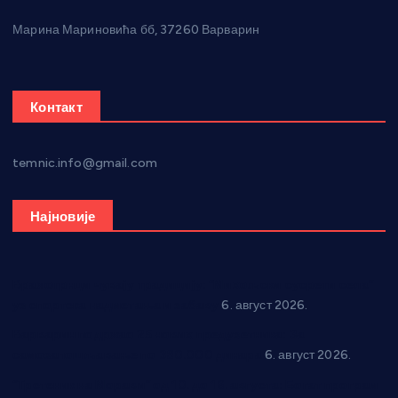
Марина Мариновића бб, 37260 Варварин
Контакт
temnic.info@gmail.com
Најновије
Вражогрнци чувају традицију: “Михољски сусрети села”
уз спортска надметања и забаву
6. август 2026.
Варварин подржао 25 нових предузетника: За
самозапошљавање по 380.000 динара
6. август 2026.
“Трстеник на Морави” од 10. до 16. августа: Богат програм