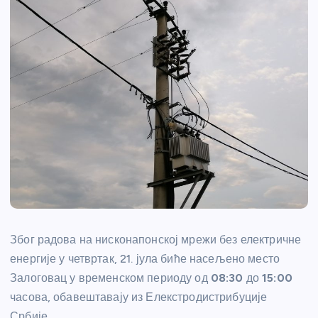
Због радова на нисконапонској мрежи без електричне
енергије у четвртак, 21. јула биће насељено место
Залоговац у временском периоду од
08:30
до
15:00
часова, обавештавају из Елекстродистрибуције
Србије.