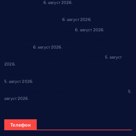
за све генерације
6. август 2026.
“Да се ради и гради по твом”: Трстеник улаже 4 милиона
динара у пројекте грађана
6. август 2026.
In memoriam: Тања Вилотијевић
6. август 2026.
Даница Петровић оживљава лик и дело Десанке
Максимовић
6. август 2026.
Александровац спреман за 61. “Жупску бербу”
5. август
2026.
Нова игралишта стижу у Бошњане, Доњи Катун и Парцане
5. август 2026.
У Ћићевцу одржана Конференција клубова Зоне “Запад”
5.
август 2026.
Телефон