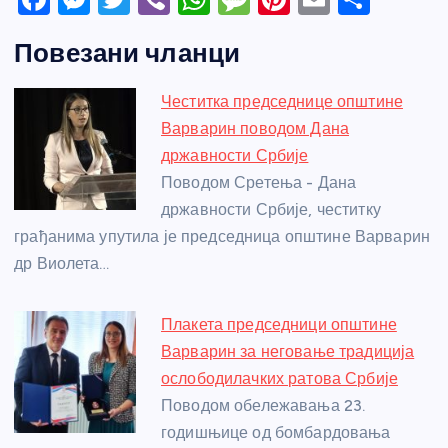
a
e
w
b
h
e
nt
m
h
Повезани чланци
c
ss
itt
er
at
ss
er
ail
ar
e
e
er
s
a
e
e
Честитка председнице општине
b
n
A
g
st
Варварин поводом Дана
o
g
p
e
државности Србије
o
er
p
Поводом Сретења - Дана
државности Србије, честитку
k
грађанима упутила је председница општине Варварин
др Виолета…
Плакета председници општине
Варварин за неговање традиција
ослободилачких ратова Србије
Поводом обележавања 23.
годишњице од бомбардовања