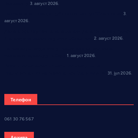
Варварину
3. август 2026.
Трстеничанин освојио јубиларни циклус “Слагалице”
3.
август 2026.
Делегација Крушевца на прослави Дана Липецка у Русији:
Унапређење сарадње у свим областима
2. август 2026.
Напредак дочекује екипу Графичара из Београда:
Чарапани најављују победу
1. август 2026.
Ражањ промовисао домаћу производњу на
традиционалној манифестацији “Дани купине”
31. јул 2026.
Телефон
061 30 76 567
Архива