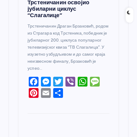
Трстеничанин освојио
јубиларни циклус
“Слагалице”
Трстеничанин Драган Брзаковић, родом
из Страгара код Трстеника, победник је
јубиларног 200. циклуса популарног
телевизијског квиза “ТВ Слагалица”. У
изузетно узбудљивом и до самог краја
неизвесном финалу, Брзаковић је
успео…
F
M
T
Vi
W
M
a
e
w
b
h
e
Pi
E
S
c
ss
itt
er
at
ss
nt
m
h
e
e
er
s
a
er
ail
ar
b
n
A
g
e
e
o
g
p
e
st