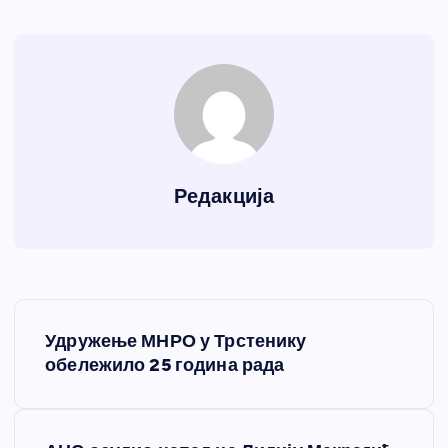
Редакција
К
Удружење МНРО у Трстенику
р
обележило 25 година рада
е