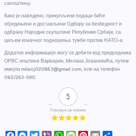
саопштењу.
Како је наведено, прикупљени подаци биће
обједињени и достављени Одбору за безбедност и
одбрану Народне скупштине Републике Србије, са
циљем коначног подношења тужбе против НАТО-а.
Додатне информације могу се добити код председника
ОРВС општине Варварин, Милана Јовановића, путем
имејла milanj020863@gmail.com, или на телефон
062/263-590.
5
Гласање за чланке
F
M
T
Vi
W
M
Pi
E
S