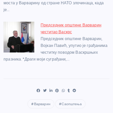
моста у Варварину од стране НАТО злочинаца, када
је…
Председник општине Варварин
честитао Васкрс
Председник општине Варварин,
Војкан Павић, упутио је грађанима
честитку поводом Васкршњих
празника. "Драги моји суграђани,…
Варварин
Саопштења