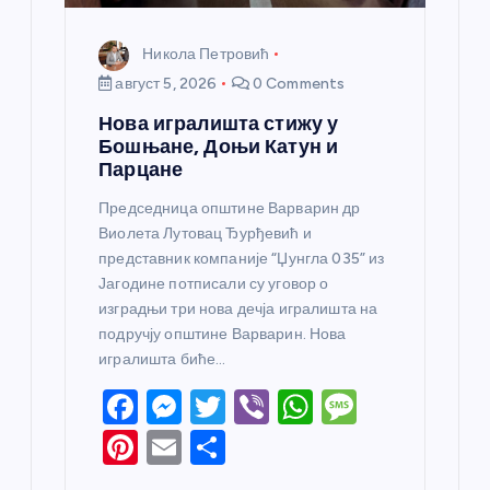
а
Никола Петровић
август 5, 2026
0 Comments
Нова игралишта стижу у
Бошњане, Доњи Катун и
Парцане
Председница општине Варварин др
Виолета Лутовац Ђурђевић и
представник компаније “Џунгла 035” из
Јагодине потписали су уговор о
изградњи три нова дечја игралишта на
подручју општине Варварин. Нова
игралишта биће…
F
M
T
Vi
W
M
a
e
w
b
h
e
Pi
E
S
c
ss
itt
er
at
ss
nt
m
h