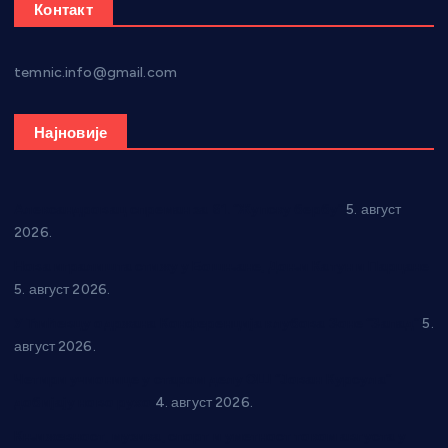
Контакт
temnic.info@gmail.com
Најновије
Александровац спреман за 61. “Жупску бербу”
5. август
2026.
Нова игралишта стижу у Бошњане, Доњи Катун и Парцане
5. август 2026.
У Ћићевцу одржана Конференција клубова Зоне “Запад”
5.
август 2026.
Четири учионице у старом делу ОШ “Јован Курсула”
добијају ново рухо
4. август 2026.
Књижевност, музика, спорт и уметност током августа у