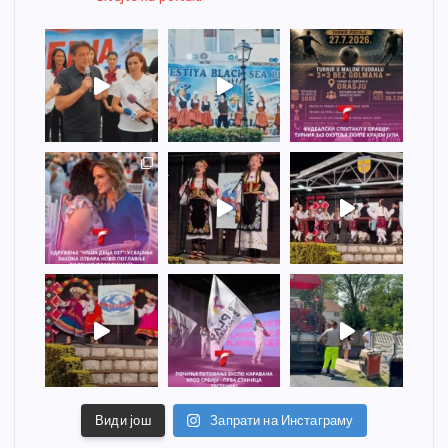
Види још
Запрати на Инстаграму