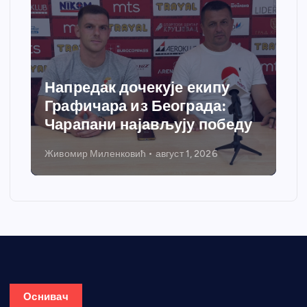
Напредак дочекује екипу
Графичара из Београда:
Чарапани најављују победу
Живомир Миленковић
август 1, 2026
Оснивач