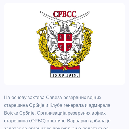
На основу захтева Савеза резервних војних
старешина Србије и Клуба генерала и адмирала
Војске Србије, Организација резервних војних
старешина (ОРВС) општине Варварин добила је
задатак да организује прикупљање података од