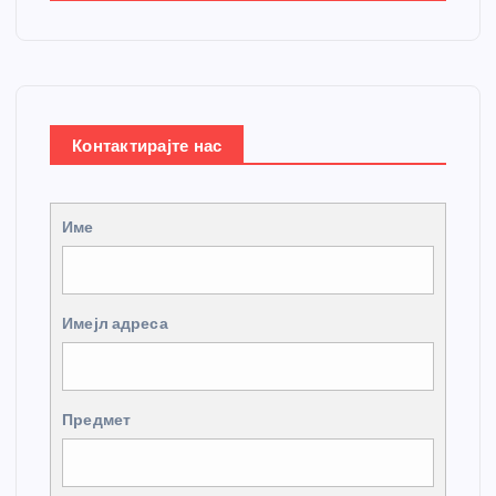
Контактирајте нас
Име
Имејл адреса
Предмет