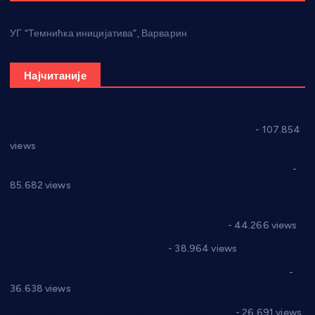
УГ “Темнићка иницијатива”, Варварин
Најчитаније
СНС: Осуда говора мржње и насиља над женама
- 107.854
views
Планска искључења електричне енергије за 27.07.2022.
-
85.682 views
Горан Макрагић директор, Ђорђе Бајић спортски
директор новог прволигаша из Варварина
- 44.266 views
Цене на крушевачким пијацама
- 38.964 views
Планска искључења електричне енергије за 19.05.2021.
-
36.638 views
Реконструкција хотела “Плажа” у Варварину
- 26.691 views