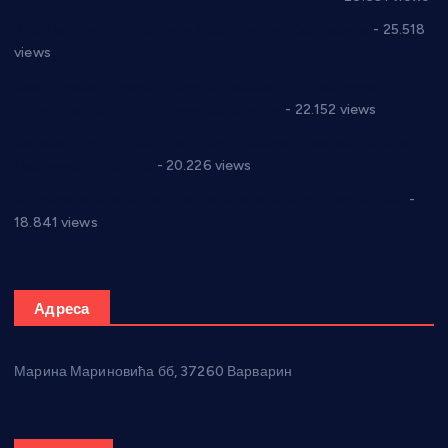
Апел за помоћ породици Марковић из Варварина
- 25.518
views
Саопштење и демант Дома здравља “Др Властимир
Годић” на текст који кружи фејсбуком
- 22.152 views
Јелена Вујић-Обрадовић представник Александровца у
Парламенту Србије
- 20.226 views
Откривена илегална штампарија новца код Варварина
-
18.841 views
Адреса
Марина Мариновића бб, 37260 Варварин