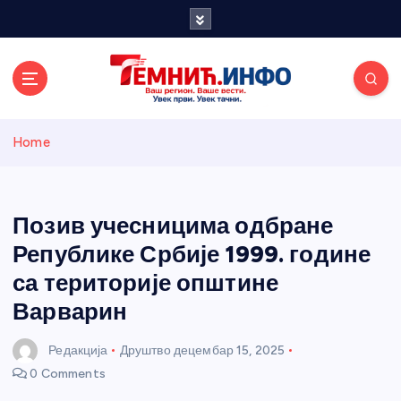
S
k
i
p
t
o
Темнићки
c
Home
o
n
информативн
t
e
Позив учесницима одбране
и портал
n
Републике Србије 1999. године
t
са територије општине
Варварин
Редакција
Друштво
децембар 15, 2025
0 Comments