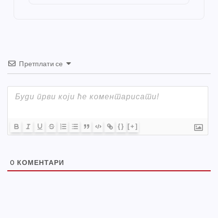
o
er
p
k
Претплати се
{}
[+]
0
КОМЕНТАРИ