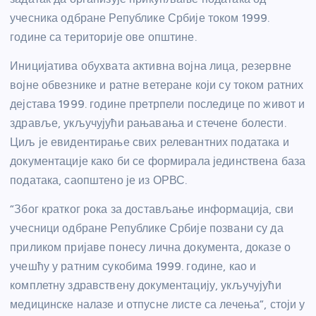
учесника одбране Републике Србије током 1999.
године са територије ове општине.
Иницијатива обухвата активна војна лица, резервне
војне обвезнике и ратне ветеране који су током ратних
дејстава 1999. године претрпели последице по живот и
здравље, укључујући рањавања и стечене болести.
Циљ је евидентирање свих релевантних података и
документације како би се формирала јединствена база
података, саопштено је из ОРВС.
“Због кратког рока за достављање информација, сви
учесници одбране Републике Србије позвани су да
приликом пријаве понесу лична документа, доказе о
учешћу у ратним сукобима 1999. године, као и
комплетну здравствену документацију, укључујући
медицинске налазе и отпусне листе са лечења”, стоји у