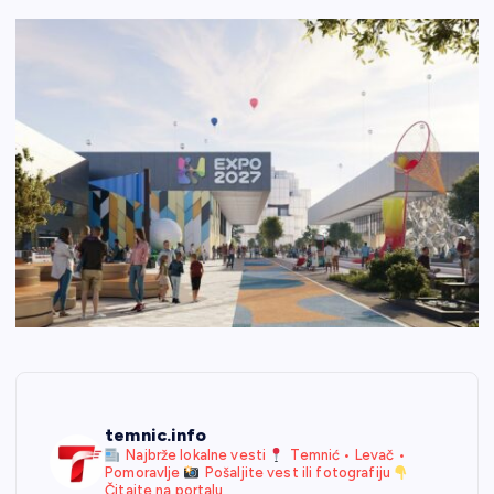
temnic.info
Najbrže lokalne vesti
Temnić • Levač •
Pomoravlje
Pošaljite vest ili fotografiju
Čitajte na portalu