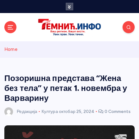
S
k
i
p
t
o
Темнићки
c
Home
o
n
информативн
t
e
Позоришна представа “Жена
и портал
n
без тела” у петак 1. новембра у
t
Варварину
Редакција
Култура
октобар 25, 2024
0 Comments