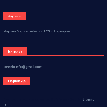
Адреса
Марина Мариновића бб, 37260 Варварин
Контакт
temnic.info@gmail.com
Најновије
Александровац спреман за 61. “Жупску бербу”
5. август
2026.