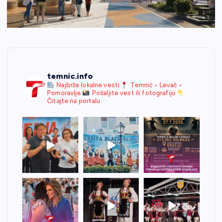
temnic.info
Najbrže lokalne vesti
Temnić • Levač •
Pomoravlje
Pošaljite vest ili fotografiju
Čitajte na portalu