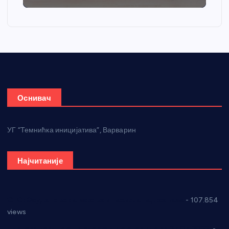
Оснивач
УГ “Темнићка иницијатива”, Варварин
Најчитаније
СНС: Осуда говора мржње и насиља над женама
- 107.854
views
Планска искључења електричне енергије за 27.07.2022.
-