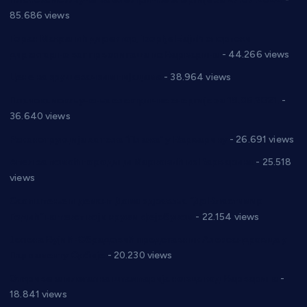
85.686 views
Горан Макрагић директор, Ђорђе Бајић спортски
директор новог прволигаша из Варварина
- 44.266 views
Цене на крушевачким пијацама
- 38.964 views
Планска искључења електричне енергије за 19.05.2021.
-
36.640 views
Реконструкција хотела “Плажа” у Варварину
- 26.691 views
Апел за помоћ породици Марковић из Варварина
- 25.518
views
Саопштење и демант Дома здравља “Др Властимир
Годић” на текст који кружи фејсбуком
- 22.154 views
Јелена Вујић-Обрадовић представник Александровца у
Парламенту Србије
- 20.230 views
Откривена илегална штампарија новца код Варварина
-
18.841 views