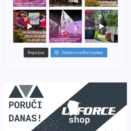
Види још
Запрати на Инстаграму