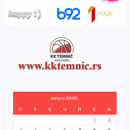
август 2026.
П
У
С
Ч
П
С
Н
1
2