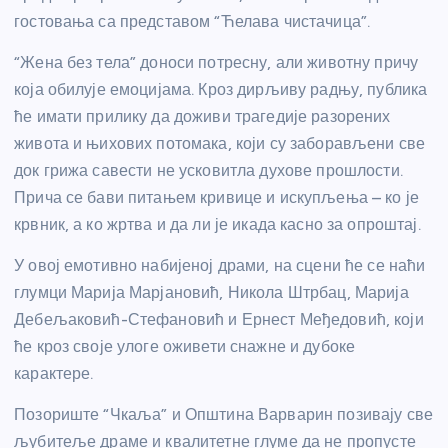
гостовања са представом “Ћелава чистачица”.
“Жена без тела” доноси потресну, али животну причу
која обилује емоцијама. Кроз дирљиву радњу, публика
ће имати прилику да доживи трагедије разорених
живота и њихових потомака, који су заборављени све
док грижа савести не усковитла духове прошлости.
Прича се бави питањем кривице и искупљења – ко је
крвник, а ко жртва и да ли је икада касно за опроштај.
У овој емотивно набијеној драми, на сцени ће се наћи
глумци Марија Марјановић, Никола Штрбац, Марија
Дебељаковић-Стефановић и Ернест Међедовић, који
ће кроз своје улоге оживети снажне и дубоке
карактере.
Позориште “Чкаља” и Општина Варварин позивају све
љубитеље драме и квалитетне глуме да не пропусте