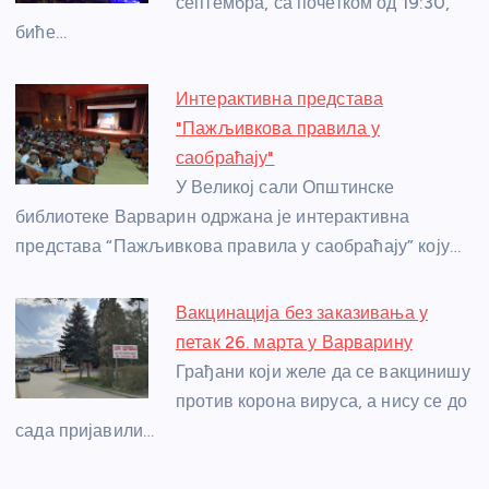
септембра, са почетком од 19:30,
k
биће…
Интерактивна представа
"Пажљивкова правила у
саобраћају"
У Великој сали Општинске
библиотеке Варварин одржана је интерактивна
представа “Пажљивкова правила у саобраћају” коју…
Вакцинација без заказивања у
петак 26. марта у Варварину
Грађани који желе да се вакцинишу
против корона вируса, а нису се до
сада пријавили…