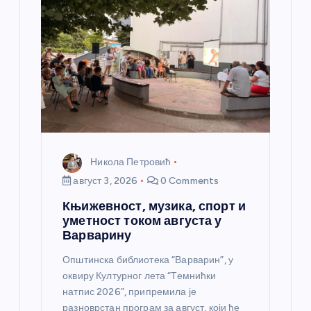
а
н
к
а
Никола Петровић
август 3, 2026
0 Comments
Књижевност, музика, спорт и
уметност током августа у
Варварину
Општинска библиотека “Варварин”, у
оквиру Културног лета “Темнићки
натпис 2026”, припремила је
разноврстан програм за август, који ће