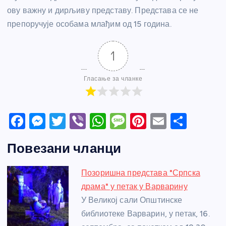
ову важну и дирљиву представу. Представа се не
препоручује особама млађим од 15 година.
1
Гласање за чланке
F
M
T
Vi
W
M
Pi
E
S
a
e
w
b
h
e
nt
m
h
Повезани чланци
c
ss
itt
er
at
ss
er
ail
ar
e
e
er
s
a
e
e
Позоришна представа "Српска
b
n
A
g
st
драма" у петак у Варварину
o
g
p
e
У Великој сали Општинске
o
er
p
библиотеке Варварин, у петак, 16.