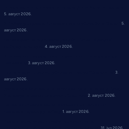
Нова игралишта стижу у Бошњане, Доњи Катун и Парцане
5. август 2026.
У Ћићевцу одржана Конференција клубова Зоне “Запад”
5.
август 2026.
Четири учионице у старом делу ОШ “Јован Курсула”
добијају ново рухо
4. август 2026.
Књижевност, музика, спорт и уметност током августа у
Варварину
3. август 2026.
Трстеничанин освојио јубиларни циклус “Слагалице”
3.
август 2026.
Делегација Крушевца на прослави Дана Липецка у Русији:
Унапређење сарадње у свим областима
2. август 2026.
Напредак дочекује екипу Графичара из Београда:
Чарапани најављују победу
1. август 2026.
Ражањ промовисао домаћу производњу на
традиционалној манифестацији “Дани купине”
31. јул 2026.