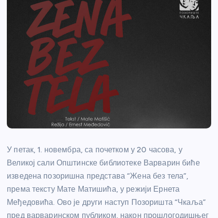
У петак, 1. новембра, са почетком у 20 часова, у
Великој сали Општинске библиотеке Варварин биће
изведена позоришна представа “Жена без тела”,
према тексту Мате Матишића, у режији Ернета
Међедовића. Ово је други наступ Позоришта “Чкаља”
пред варваринском публиком, након прошлогодишњег