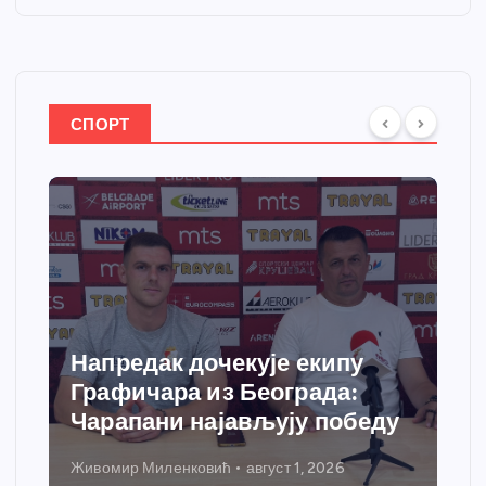
СПОРТ
Напредак дочекује екипу
Графичара из Београда:
Чарапани најављују победу
Живомир Миленковић
август 1, 2026