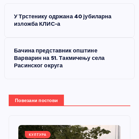
К
У Трстенику одржана 40 јубиларна
р
изложба КЛИС-а
е
Бачина представник општине
т
Варварин на 51. Такмичењу села
Расинског округа
а
њ
е
Повезани постови
ч
л
КУЛТУРА