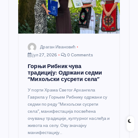
Драган Ивановић
јул 27, 2026
0 Comments
Горњи Рибник чува
традицију: Одржани седми
“Михољски сусрети села”
У порти Храма Светог Архангела
Гаврила у Горњем Рибнику одржани су
седми по реду “Михољски сусрети
села”, манифестација посвећена
очувању традиције, културног наслеђа и
живота на селу. Ову значајну
манифестацију…