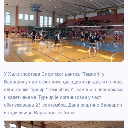
У Хали спортова Спортског центра “Темнић” у
Варварину протеклог викенда одржан је други по реду
одбојкашки турнир “Темнић куп”, намењен пиониркама
и кадеткињама. Турнир је организован у част
обележавања 23. септембра, Дана општине Варварин
и годишњице Варваринске битке.