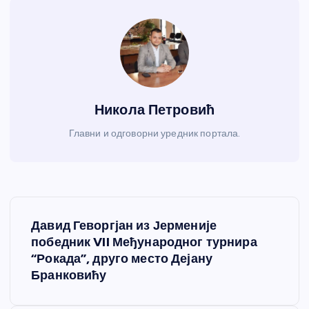
Никола Петровић
Главни и одговорни уредник портала.
К
Давид Геворгјан из Јерменије
р
победник VII Међународног турнира
“Рокада”, друго место Дејану
е
Бранковићу