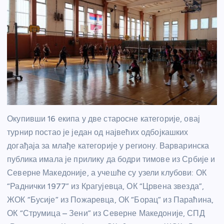
Окупивши 16 екипа у две старосне категорије, овај
турнир постао је један од највећих одбојкашких
догађаја за млађе категорије у региону. Варваринска
публика имала је прилику да бодри тимове из Србије и
Северне Македоније, а учешће су узели клубови: ОК
“Раднички 1977” из Крагујевца, ОК “Црвена звезда”,
ЖОК “Бусије” из Пожаревца, ОК “Борац” из Параћина,
ОК “Струмица – Зени” из Северне Македоније, СПД