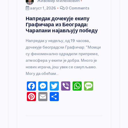
Живомир Миленковић
август 1, 2026
0 Comments
Напредак дочекује екипу
Графичара из Београда:
Чарапани најављују победу
Напредак у недељу, од 19 часова,
дочекује београдски Графичар. “Момци
су феноменално одрадили припреме,
атмосфера у екипи је добра. Много је
нових играча, још увек се сакупљамо.
Могу да обећам…
F
M
T
Vi
W
M
a
e
w
b
h
e
Pi
E
S
c
ss
itt
er
at
ss
nt
m
h
e
e
er
s
a
er
ail
ar
b
n
A
g
e
e