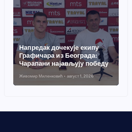
Спортски центар “Ћићевац”
добија савремени систем
грејања
Никола Петровић
јул 31, 2026