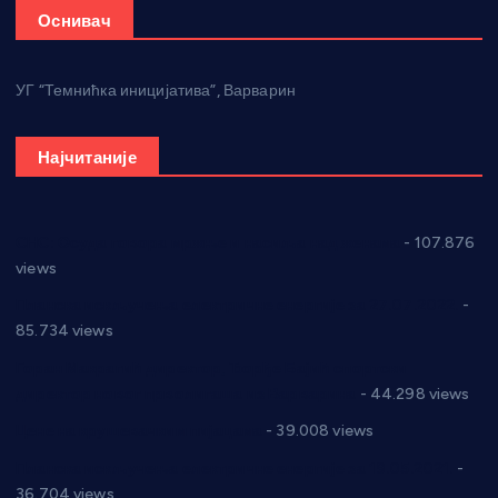
Оснивач
УГ “Темнићка иницијатива”, Варварин
Најчитаније
СНС: Осуда говора мржње и насиља над женама
- 107.876
views
Планска искључења електричне енергије за 27.07.2022.
-
85.734 views
Горан Макрагић директор, Ђорђе Бајић спортски
директор новог прволигаша из Варварина
- 44.298 views
Цене на крушевачким пијацама
- 39.008 views
Планска искључења електричне енергије за 19.05.2021.
-
36.704 views