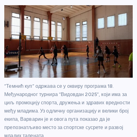
“Темнић куп” одржава се у оквиру програма 18.
Међународног турнира “Видовдан 2025”, који има за
циљ промоцију спорта, дружења и здравих вредности
међу младима. Уз одличну организацију и велики број
екипа, Варварин је и овога пута показао да је
препознатљиво место за спортске сусрете и развој
младих талената.