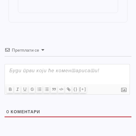
o
g
p
e
st
o
er
p
k
Претплати се
{}
[+]
0
КОМЕНТАРИ