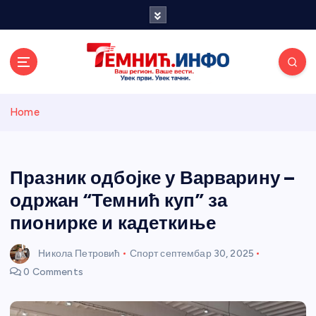
S
k
i
p
t
o
Темнићки
c
Home
o
n
информативн
t
e
Празник одбојке у Варварину –
и портал
n
одржан “Темнић куп” за
t
пионирке и кадеткиње
Никола Петровић
Спорт
септембар 30, 2025
0 Comments