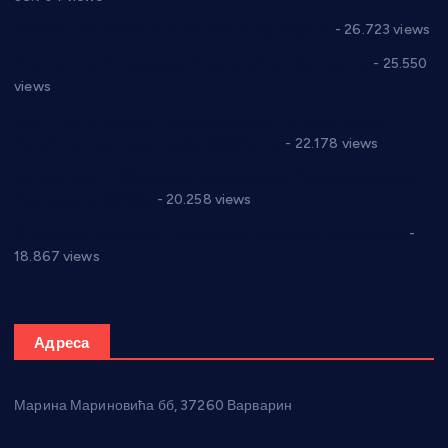
Реконструкција хотела “Плажа” у Варварину
- 26.723 views
Апел за помоћ породици Марковић из Варварина
- 25.550
views
Саопштење и демант Дома здравља “Др Властимир
Годић” на текст који кружи фејсбуком
- 22.178 views
Јелена Вујић-Обрадовић представник Александровца у
Парламенту Србије
- 20.258 views
Откривена илегална штампарија новца код Варварина
-
18.867 views
Адреса
Марина Мариновића бб, 37260 Варварин