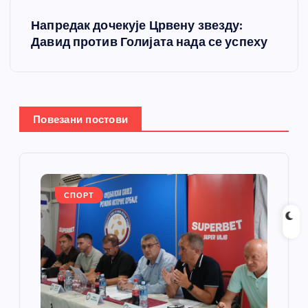
т
Напредак дочекује Црвену звезду:
а
Давид против Голијата нада се успеху
њ
е
Повезани постови
ч
л
а
СПОРТ
н
к
а