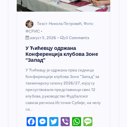
Текст: Никола Петровић, Фото:
ФСРИС
август 5, 2026
0 Comments
У Ћићевцу одржана
Конференција клубова Зоне
“Запад”
У Ћићевцу је одржана прва седница
Конференције клубова Зоне “Запад” за
такмичарску сезону 2026/27, којој су
присуствовали представници свих 12
клубова, руководство Фудбалског
савеза региона Источне Србије, на челу
са…
F
M
T
Vi
W
M