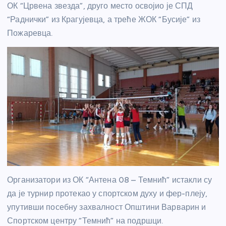
ОК “Црвена звезда”, друго место освојио је СПД
“Раднички” из Крагујевца, а треће ЖОК “Бусије” из
Пожаревца.
Организатори из ОК “Антена 08 – Темнић” истакли су
да је турнир протекао у спортском духу и фер-плеју,
упутивши посебну захвалност Општини Варварин и
Спортском центру “Темнић” на подршци.