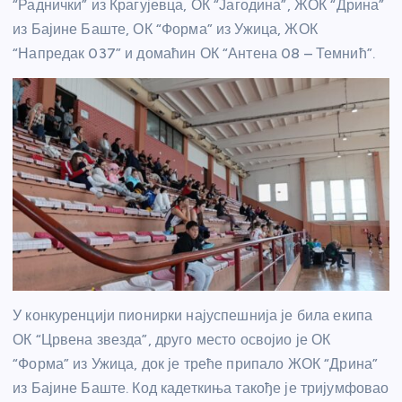
“Раднички” из Крагујевца, ОК “Јагодина”, ЖОК “Дрина”
из Бајине Баште, ОК “Форма” из Ужица, ЖОК
“Напредак 037” и домаћин ОК “Антена 08 – Темнић”.
У конкуренцији пионирки најуспешнија је била екипа
ОК “Црвена звезда”, друго место освојио је ОК
“Форма” из Ужица, док је треће припало ЖОК “Дрина”
из Бајине Баште. Код кадеткиња такође је тријумфовао