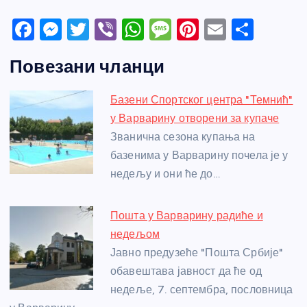
F
M
T
Vi
W
M
Pi
E
S
a
e
w
b
h
e
nt
m
h
Повезани чланци
c
ss
itt
er
at
ss
er
ail
ar
e
e
er
s
a
e
e
Базени Спортског центра "Темнић"
b
n
A
g
st
у Варварину отворени за купаче
o
g
p
e
Званична сезона купања на
o
er
p
базенима у Варварину почела је у
недељу и они ће до…
k
Пошта у Варварину радиће и
недељом
Јавно предузеће "Пошта Србије"
обавештава јавност да ће од
недеље, 7. септембра, пословница