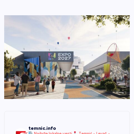
temnic.info
Najbrže lokalne vesti
Temnić • Levač •