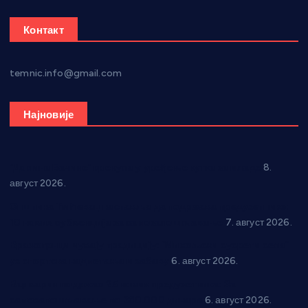
Контакт
temnic.info@gmail.com
Најновије
“Долина Бачине” кренула у уређење кутка за младе
8.
август 2026.
Општина Ћићевац наставља да подржава предузетнике:
10 нових субвенција за самозапошљавање
7. август 2026.
Вражогрнци чувају традицију: “Михољски сусрети села”
уз спортска надметања и забаву
6. август 2026.
Варварин подржао 25 нових предузетника: За
самозапошљавање по 380.000 динара
6. август 2026.