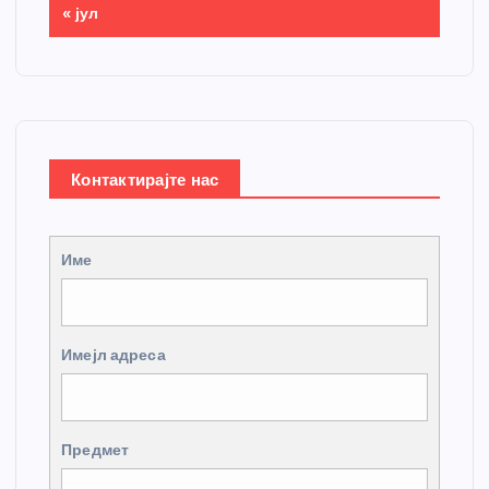
« јул
Контактирајте нас
Име
Имејл адреса
Предмет