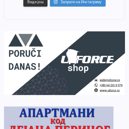
Види још
Запрати на Инстаграму