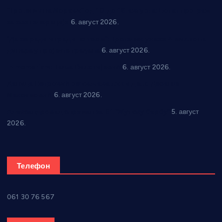
“Трстеник на Морави” од 10. до 16. августа: Богат програм
за све генерације
6. август 2026.
“Да се ради и гради по твом”: Трстеник улаже 4 милиона
динара у пројекте грађана
6. август 2026.
In memoriam: Тања Вилотијевић
6. август 2026.
Даница Петровић оживљава лик и дело Десанке
Максимовић
6. август 2026.
Александровац спреман за 61. “Жупску бербу”
5. август
2026.
Телефон
061 30 76 567