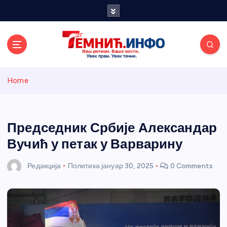
S
k
i
p
t
o
Темнићки
c
Home
o
n
информативн
t
e
Председник Србије Александар
и портал
n
Вучић у петак у Варварину
t
Редакција
Политика
јануар 30, 2025
0 Comments