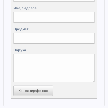
Имејл адреса
Предмет
Порука
Контактирајте нас