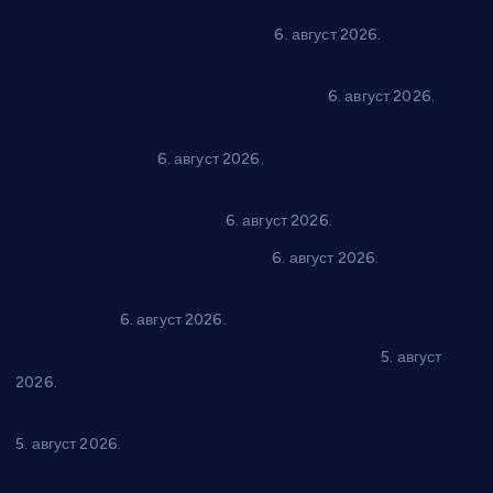
Вражогрнци чувају традицију: “Михољски сусрети села”
уз спортска надметања и забаву
6. август 2026.
Варварин подржао 25 нових предузетника: За
самозапошљавање по 380.000 динара
6. август 2026.
“Трстеник на Морави” од 10. до 16. августа: Богат програм
за све генерације
6. август 2026.
“Да се ради и гради по твом”: Трстеник улаже 4 милиона
динара у пројекте грађана
6. август 2026.
In memoriam: Тања Вилотијевић
6. август 2026.
Даница Петровић оживљава лик и дело Десанке
Максимовић
6. август 2026.
Александровац спреман за 61. “Жупску бербу”
5. август
2026.
Нова игралишта стижу у Бошњане, Доњи Катун и Парцане
5. август 2026.