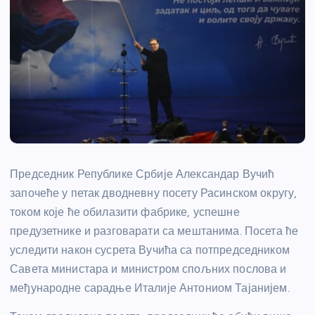
Председник Републике Србије Александар Вучић
започеће у петак дводневну посету Расинском округу,
током које ће обилазити фабрике, успешне
предузетнике и разговарати са мештанима. Посета ће
уследити након сусрета Вучића са потпредседником
Савета министара и министром спољних послова и
међународне сарадње Италије Антониом Тајанијем.