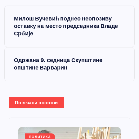
К
Милош Вучевић поднео неопозиву
р
оставку на место председника Владе
Србије
е
т
Одржана 9. седница Скупштине
општине Варварин
а
њ
е
Повезани постови
ч
л
ПОЛИТИКА