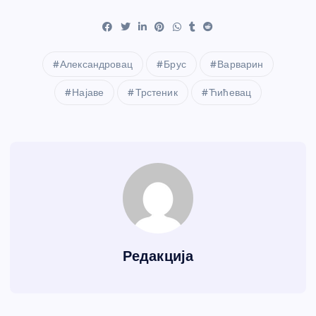
Александровац
Брус
Варварин
Најаве
Трстеник
Ћићевац
Редакција