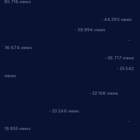
85.716 views
Горан Макрагић директор, Ђорђе Бајић спортски
директор новог прволигаша из Варварина
- 44.290 views
Цене на крушевачким пијацама
- 38.994 views
Планска искључења електричне енергије за 19.05.2021.
-
36.674 views
Реконструкција хотела “Плажа” у Варварину
- 26.717 views
Апел за помоћ породици Марковић из Варварина
- 25.542
views
Саопштење и демант Дома здравља “Др Властимир
Годић” на текст који кружи фејсбуком
- 22.168 views
Јелена Вујић-Обрадовић представник Александровца у
Парламенту Србије
- 20.246 views
Откривена илегална штампарија новца код Варварина
-
18.855 views