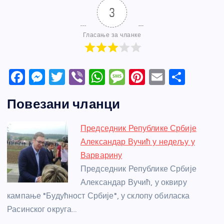
3
Гласање за чланке
F
M
T
Vi
W
M
Pi
E
S
a
e
w
b
h
e
nt
m
h
Повезани чланци
c
ss
itt
er
at
ss
er
ail
ar
e
e
er
s
a
e
e
Председник Републике Србије
b
n
A
g
st
Александар Вучић у недељу у
o
g
p
e
Варварину
o
er
p
Председник Републике Србије
Александар Вучић, у оквиру
k
кампање "Будућност Србије", у склопу обиласка
Расинског округа…