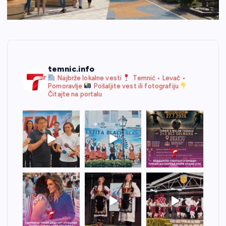
temnic.info
Najbrže lokalne vesti
Temnić • Levač •
Pomoravlje
Pošaljite vest ili fotografiju
Čitajte na portalu