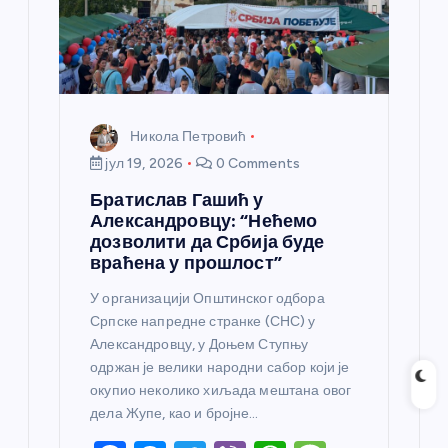
Никола Петровић
јул 19, 2026
0 Comments
Братислав Гашић у
Александровцу: “Нећемо
дозволити да Србија буде
враћена у прошлост”
У организацији Општинског одбора
Српске напредне странке (СНС) у
Александровцу, у Доњем Ступњу
одржан је велики народни сабор који је
окупио неколико хиљада мештана овог
дела Жупе, као и бројне…