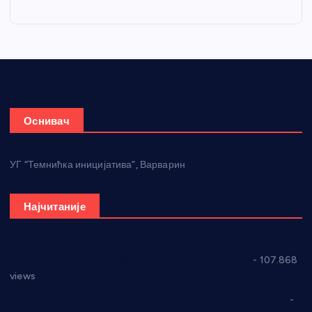
Оснивач
УГ “Темнићка иницијатива”, Варварин
Најчитаније
СНС: Осуда говора мржње и насиља над женама
- 107.868
views
Планска искључења електричне енергије за 27.07.2022.
-