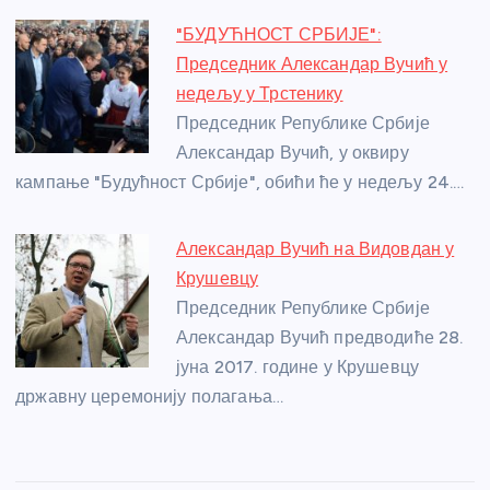
"БУДУЋНОСТ СРБИЈЕ":
Председник Александар Вучић у
недељу у Трстенику
Председник Републике Србије
Александар Вучић, у оквиру
кампање "Будућност Србије", обићи ће у недељу 24.…
Александар Вучић на Видовдан у
Крушевцу
Председник Републике Србије
Александар Вучић предводиће 28.
јуна 2017. године у Крушевцу
државну церемонију полагања…