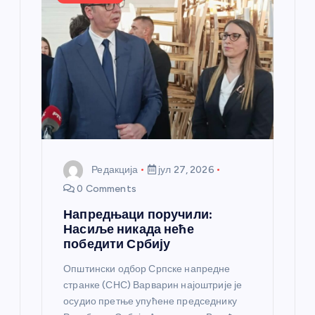
а
н
к
а
Редакција
јул 27, 2026
0 Comments
Напредњаци поручили:
Насиље никада неће
победити Србију
Општински одбор Српске напредне
странке (СНС) Варварин најоштрије је
осудио претње упућене председнику