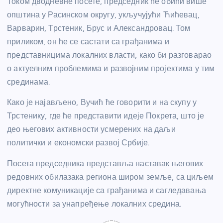
Током дводневне посете, председник ће обићи више
општина у Расинском округу, укључујући Ћићевац,
Варварин, Трстеник, Брус и Александровац. Том
приликом, он ће се састати са грађанима и
представницима локалних власти, како би разговарао
о актуелним проблемима и развојним пројектима у тим
срединама.
Како је најављено, Вучић ће говорити и на скупу у
Трстенику, где ће представити идеје Покрета, што је
део његових активности усмерених на даљи
политички и економски развој Србије.
Посета председника представља наставак његових
редовних обилазака региона широм земље, са циљем
директне комуникације са грађанима и сагледавања
могућности за унапређење локалних средина.