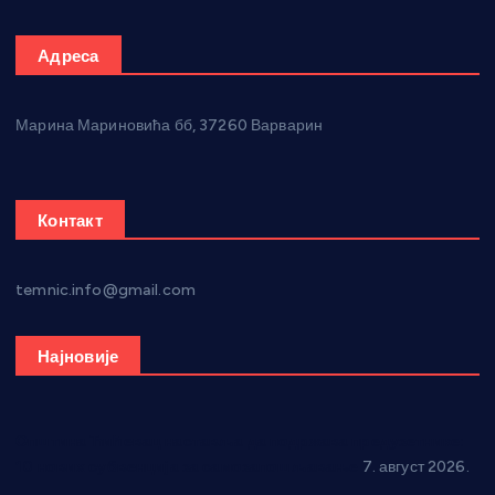
Адреса
Марина Мариновића бб, 37260 Варварин
Контакт
temnic.info@gmail.com
Најновије
Општина Ћићевац наставља да подржава предузетнике:
10 нових субвенција за самозапошљавање
7. август 2026.