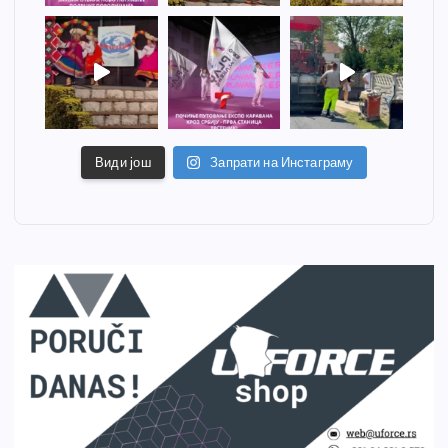
Види још
Запрати на Инстаграму