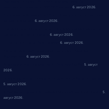
Варварин подржао 25 нових предузетника: За
самозапошљавање по 380.000 динара
6. август 2026.
“Трстеник на Морави” од 10. до 16. августа: Богат програм
за све генерације
6. август 2026.
“Да се ради и гради по твом”: Трстеник улаже 4 милиона
динара у пројекте грађана
6. август 2026.
In memoriam: Тања Вилотијевић
6. август 2026.
Даница Петровић оживљава лик и дело Десанке
Максимовић
6. август 2026.
Александровац спреман за 61. “Жупску бербу”
5. август
2026.
Нова игралишта стижу у Бошњане, Доњи Катун и Парцане
5. август 2026.
У Ћићевцу одржана Конференција клубова Зоне “Запад”
5.
август 2026.