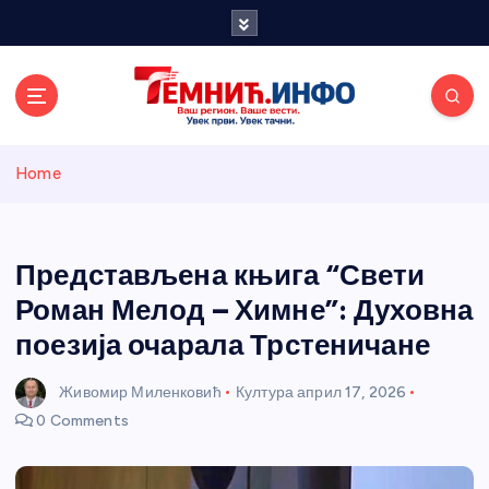
S
k
i
p
t
o
Темнићки
c
Home
o
n
информативн
t
e
Представљена књига “Свети
и портал
n
Роман Мелод – Химне”: Духовна
t
поезија очарала Трстеничане
Живомир Миленковић
Култура
април 17, 2026
0 Comments