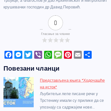
Тројице, а благослов је дао Архиепископ и Митрополит
крушевачки господин др Давид Перовић.
0
Гласање за чланке
F
M
T
Vi
W
M
Pi
E
S
a
e
w
b
h
e
nt
m
h
Повезани чланци
c
ss
itt
er
at
ss
er
ail
ar
e
e
er
s
a
e
e
Представљена књига "Ходочашће
b
n
A
g
st
на исток"
o
g
p
e
Љубитељи лепе писане речи у
o
er
p
Трстенику имали су прилике да се
упознају са садржајем нове…
k