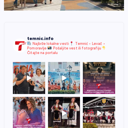
temnic.info
Najbrže lokalne vesti
Temnić • Levač •
Pomoravlje
Pošaljite vest ili fotografiju
Čitajte na portalu