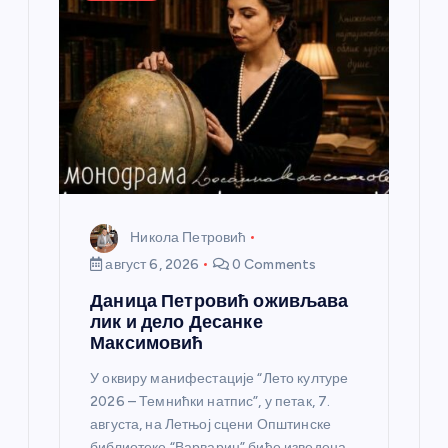
л
а
н
к
а
Никола Петровић
август 6, 2026
0 Comments
Даница Петровић оживљава
лик и дело Десанке
Максимовић
У оквиру манифестације “Лето културе
2026 – Темнићки натпис”, у петак, 7.
августа, на Летњој сцени Општинске
библиотеке “Варварин” биће изведена