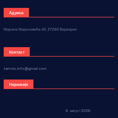
Адреса
Марина Мариновића бб, 37260 Варварин
Контакт
temnic.info@gmail.com
Најновије
Вражогрнци чувају традицију: “Михољски сусрети села”
уз спортска надметања и забаву
6. август 2026.