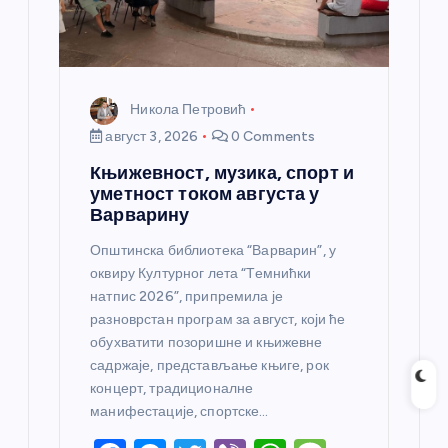
Никола Петровић
август 3, 2026
0 Comments
Књижевност, музика, спорт и
уметност током августа у
Варварину
Општинска библиотека “Варварин”, у
оквиру Културног лета “Темнићки
натпис 2026”, припремила је
разноврстан програм за август, који ће
обухватити позоришне и књижевне
садржаје, представљање књиге, рок
концерт, традиционалне
манифестације, спортске…