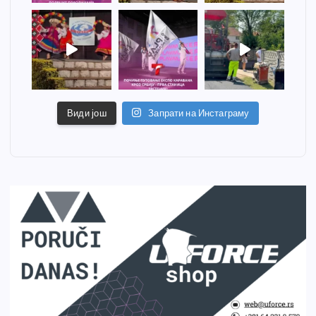
Види још
Запрати на Инстаграму