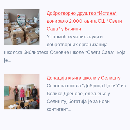
Добротворно друштво "Истина"
донирало 2.000 књига ОШ "Свети
Сава" у Бачини
Уз помоћ хуманих људи и
добротворних организација
школска библиотека Основне школе "Свети Сава", која
је…
Донација књига школи у Селишту
Основна школа "Добрица Цосић" из
Велике Дренове, одељење у
Селишту, богатија је за нови
контигент…