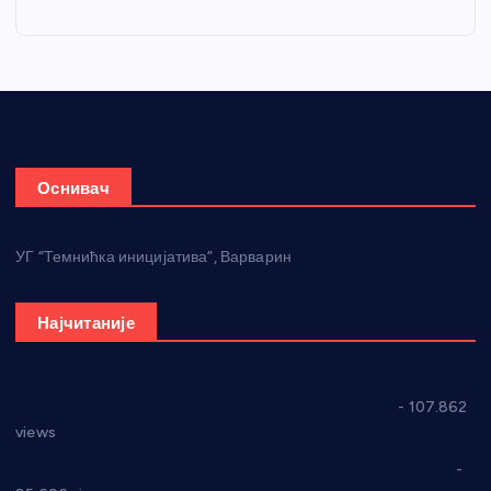
Оснивач
УГ “Темнићка иницијатива”, Варварин
Најчитаније
СНС: Осуда говора мржње и насиља над женама
- 107.862
views
Планска искључења електричне енергије за 27.07.2022.
-