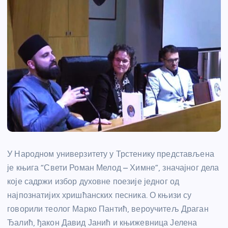
У Народном универзитету у Трстенику представљена
је књига “Свети Роман Мелод – Химне”, значајног дела
које садржи избор духовне поезије једног од
најпознатијих хришћанских песника. О књизи су
говорили теолог Марко Пантић, вероучитељ Драган
Ђалић, ђакон Давид Јанић и књижевница Јелена