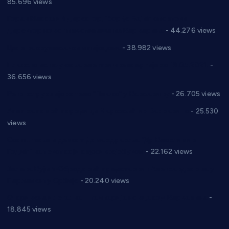
85.696 views
Горан Макрагић директор, Ђорђе Бајић спортски
директор новог прволигаша из Варварина
- 44.276 views
Цене на крушевачким пијацама
- 38.982 views
Планска искључења електричне енергије за 19.05.2021.
-
36.656 views
Реконструкција хотела “Плажа” у Варварину
- 26.705 views
Апел за помоћ породици Марковић из Варварина
- 25.530
views
Саопштење и демант Дома здравља “Др Властимир
Годић” на текст који кружи фејсбуком
- 22.162 views
Јелена Вујић-Обрадовић представник Александровца у
Парламенту Србије
- 20.240 views
Откривена илегална штампарија новца код Варварина
-
18.845 views