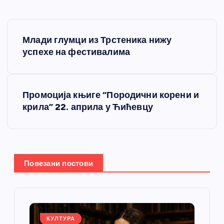
К
Млади глумци из Трстеника нижу
р
успехе на фестивалима
е
Промоција књиге “Породични корени и
т
крила” 22. априла у Ћићевцу
а
њ
Повезани постови
е
ч
КУЛТУРА