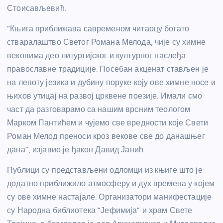
Стоисављевић.
“Књига приближава савременом читаоцу богато
стваралаштво Светог Романа Мелода, чије су химне
вековима део литургијског и културног наслеђа
православне традиције. Посебан акценат стављен је
на лепоту језика и дубину поруке коју ове химне носе и
њихов утицај на развој црквене поезије. Имали смо
част да разговарамо са нашим врсним теологом
Марком Пантићем и чујемо све вредности које Свети
Роман Мелод преноси кроз векове све до данашњег
дана”, изјавио је ђакон Давид Јанић.
Публици су представљени одломци из књиге што је
додатно приближило атмосферу и дух времена у којем
су ове химне настајале. Организатори манифестације
су Народна библиотека “Јефимија” и храм Свете