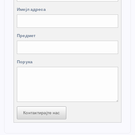
Имејл адреса
Предмет
Порука
Контактирајте нас