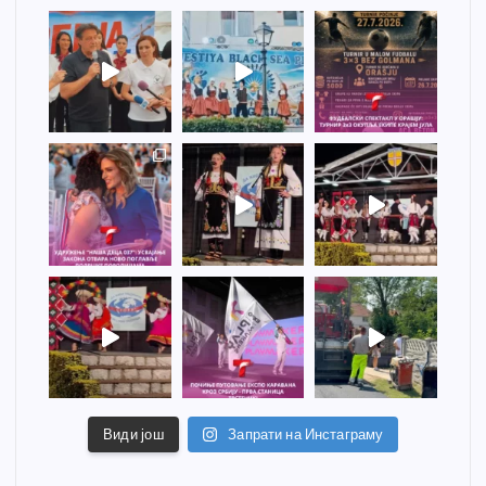
Види још
Запрати на Инстаграму