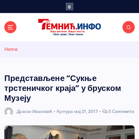
S
k
i
p
t
o
Темнићки
c
Home
o
n
информативн
t
e
Представљене “Сукње
и портал
n
трстеничког краја” у бруском
t
Музеју
Драган Ивановић
Култура
мај 21, 2017
0 Comments