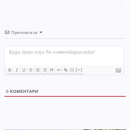
k
Претплати се
{}
[+]
0
КОМЕНТАРИ