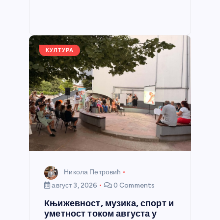
b
n
A
g
e
e
o
g
p
e
st
o
er
p
k
КУЛТУРА
Никола Петровић
август 3, 2026
0 Comments
Књижевност, музика, спорт и
уметност током августа у