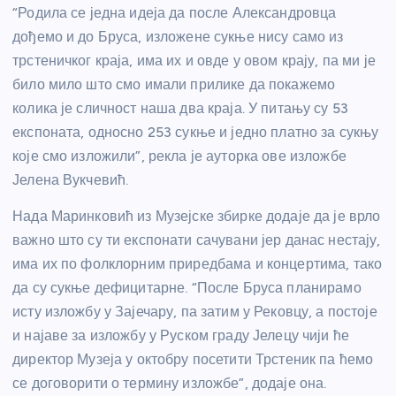
“Родила се једна идеја да после Александровца
дођемо и до Бруса, изложене сукње нису само из
трстеничког краја, има их и овде у овом крају, па ми је
било мило што смо имали прилике да покажемо
колика је сличност наша два краја. У питању су 53
експоната, односно 253 сукње и једно платно за сукњу
које смо изложили”, рекла је ауторка ове изложбе
Јелена Вукчевић.
Нада Маринковић из Музејске збирке додаје да је врло
важно што су ти експонати сачувани јер данас нестају,
има их по фолклорним приредбама и концертима, тако
да су сукње дефицитарне. “После Бруса планирамо
исту изложбу у Зајечару, па затим у Рековцу, а постоје
и најаве за изложбу у Руском граду Јелецу чији ће
директор Музеја у октобру посетити Трстеник па ћемо
се договорити о термину изложбе”, додаје она.