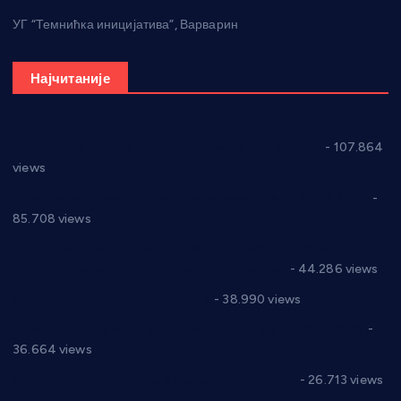
УГ “Темнићка иницијатива”, Варварин
Најчитаније
СНС: Осуда говора мржње и насиља над женама
- 107.864
views
Планска искључења електричне енергије за 27.07.2022.
-
85.708 views
Горан Макрагић директор, Ђорђе Бајић спортски
директор новог прволигаша из Варварина
- 44.286 views
Цене на крушевачким пијацама
- 38.990 views
Планска искључења електричне енергије за 19.05.2021.
-
36.664 views
Реконструкција хотела “Плажа” у Варварину
- 26.713 views