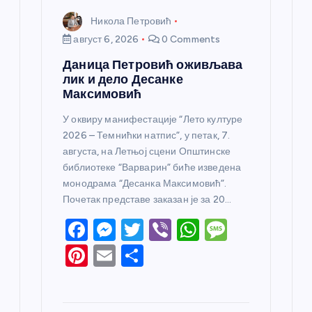
Никола Петровић
август 6, 2026
0 Comments
Даница Петровић оживљава
лик и дело Десанке
Максимовић
У оквиру манифестације “Лето културе
2026 – Темнићки натпис”, у петак, 7.
августа, на Летњој сцени Општинске
библиотеке “Варварин” биће изведена
монодрама “Десанка Максимовић”.
Почетак представе заказан је за 20…
F
M
T
Vi
W
M
a
e
w
b
h
e
Pi
E
S
c
ss
itt
er
at
ss
nt
m
h
e
e
er
s
a
er
ail
ar