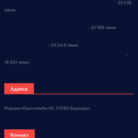
Апел за помоћ породици Марковић из Варварина
- 25.538
views
Саопштење и демант Дома здравља “Др Властимир
Годић” на текст који кружи фејсбуком
- 22.168 views
Јелена Вујић-Обрадовић представник Александровца у
Парламенту Србије
- 20.244 views
Откривена илегална штампарија новца код Варварина
-
18.851 views
Адреса
Марина Мариновића бб, 37260 Варварин
Контакт