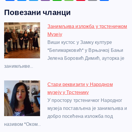
a
e
w
b
h
e
nt
m
h
Повезани чланци
c
ss
itt
er
at
ss
er
ail
ar
e
e
er
s
a
e
e
Занимљива изложба у трстеничком
b
n
A
g
st
Музеју
o
g
p
e
Виши кустос у Замку културе
o
er
p
"Белимарковић" у Врњачкој Бањи
Јелена Боровић Димић, ауторка је
k
занимљиве…
Стари реквизити у Народном
музеју у Трстенику
У простору трстеничког Народног
музеја постављена је занимљива и
добро посећена изложба под
називом "Оком…