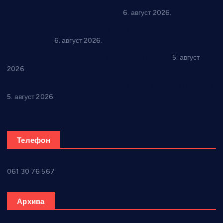
In memoriam: Тања Вилотијевић
6. август 2026.
Даница Петровић оживљава лик и дело Десанке
Максимовић
6. август 2026.
Александровац спреман за 61. “Жупску бербу”
5. август
2026.
Нова игралишта стижу у Бошњане, Доњи Катун и Парцане
5. август 2026.
Телефон
061 30 76 567
Архива