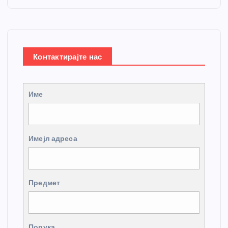
Контактирајте нас
Име
Имејл адреса
Предмет
Порука