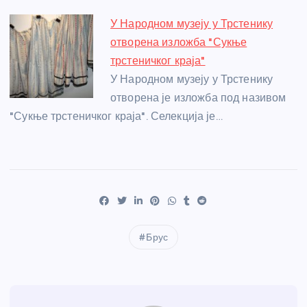
У Народном музеју у Трстенику
отворена изложба "Сукње
трстеничког краја"
У Народном музеју у Трстенику
отворена је изложба под називом
"Сукње трстеничког краја". Селекција је…
Брус