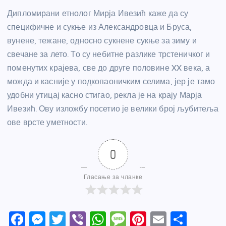
Дипломирани етнолог Мирја Ивезић каже да су
специфичне и сукње из Александровца и Бруса,
вунене, тежане, односно сукнене сукње за зиму и
свечане за лето. То су небитне разлике трстеничког и
поменутих крајева, све до друге половине XX века, а
можда и касније у подкопаоничким селима, јер је тамо
удобни утицај касно стигао, рекла је на крају Марја
Ивезић. Ову изложбу посетио је велики број љубитеља
ове врсте уметности.
0
Гласање за чланке
F
M
T
Vi
W
M
Pi
E
S