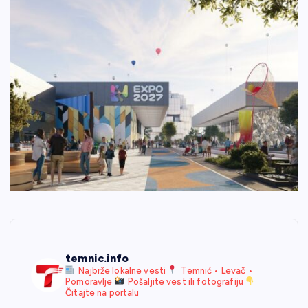
temnic.info
Najbrže lokalne vesti
Temnić • Levač •
Pomoravlje
Pošaljite vest ili fotografiju
Čitajte na portalu