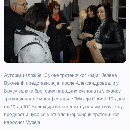
Ауторка изложбе “Сукње трстеничког краја” Јелена
Вукчевић представила је, после Александровца, и у
Брусу велики број ових народних експоната у оквиру
традиционалне манифестације “Музеји Србије 10 дана
од 10 до 10”. Колекција изложених сукњи има изузетну
вредност и чува се у етнолошкој збирци трстеничког
народног Музеја.