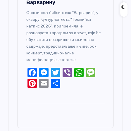
Варварину
Општинска библиотека “Варварин”, у
оквиру Културног лета “Темнићки
натпис 2026”, припремила је
разноврстан програм за август, који ће
обухватити позоришне и књижевне
садржаје, представљање књиге, рок
концерт, традиционалне
манифестације, спортске…
F
M
T
Vi
W
M
a
e
w
b
h
e
Pi
E
S
c
ss
itt
er
at
ss
nt
m
h
e
e
er
s
a
er
ail
ar
b
n
A
g
e
e
o
g
p
e
st
o
er
p