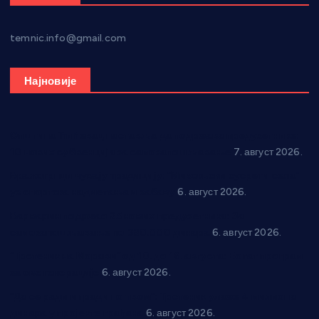
temnic.info@gmail.com
Најновије
Општина Ћићевац наставља да подржава предузетнике:
10 нових субвенција за самозапошљавање
7. август 2026.
Вражогрнци чувају традицију: “Михољски сусрети села”
уз спортска надметања и забаву
6. август 2026.
Варварин подржао 25 нових предузетника: За
самозапошљавање по 380.000 динара
6. август 2026.
“Трстеник на Морави” од 10. до 16. августа: Богат програм
за све генерације
6. август 2026.
“Да се ради и гради по твом”: Трстеник улаже 4 милиона
динара у пројекте грађана
6. август 2026.