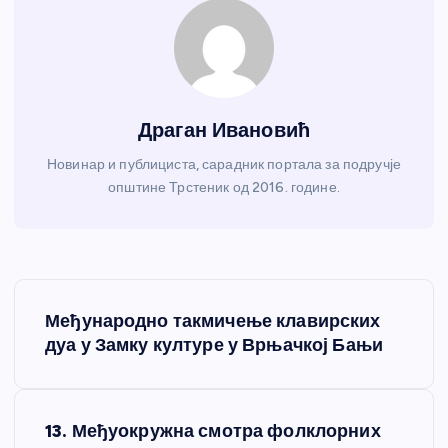
Драган Ивановић
Новинар и публициста, сарадник портала за подручје
општине Трстеник од 2016. године.
К
Међународно такмичење клавирских
р
дуа у Замку културе у Врњачкој Бањи
е
13. Међуокружна смотра фолклорних