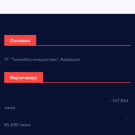
Оснивач
УГ “Темнићка иницијатива”, Варварин
Најчитаније
СНС: Осуда говора мржње и насиља над женама
- 107.854
views
Планска искључења електричне енергије за 27.07.2022.
-
85.690 views
Горан Макрагић директор, Ђорђе Бајић спортски