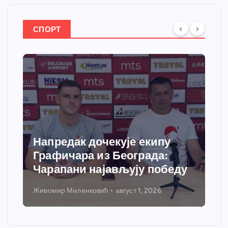
СПОРТ
Спортски центар “Ћићевац”
добија савремени систем
грејања
Никола Петровић
јул 31, 2026