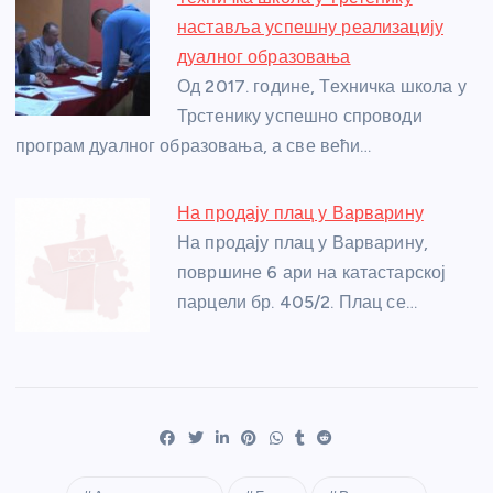
наставља успешну реализацију
дуалног образовања
Од 2017. године, Техничка школа у
Трстенику успешно спроводи
програм дуалног образовања, а све већи…
На продају плац у Варварину
На продају плац у Варварину,
површине 6 ари на катастарској
парцели бр. 405/2. Плац се…