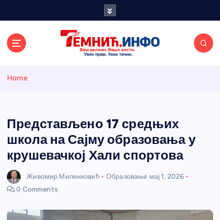
S
k
i
p
t
o
Темнићки
c
Home
o
n
информативн
t
e
Представљено 17 средњих
и портал
n
школа на Сајму образовања у
t
крушевачкој Хали спортова
Живомир Миленковић
Образовање
мај 1, 2026
0 Comments