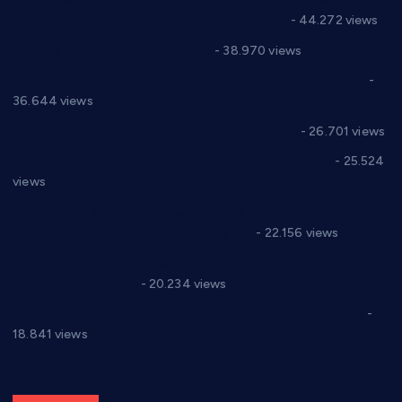
директор новог прволигаша из Варварина
- 44.272 views
Цене на крушевачким пијацама
- 38.970 views
Планска искључења електричне енергије за 19.05.2021.
-
36.644 views
Реконструкција хотела “Плажа” у Варварину
- 26.701 views
Апел за помоћ породици Марковић из Варварина
- 25.524
views
Саопштење и демант Дома здравља “Др Властимир
Годић” на текст који кружи фејсбуком
- 22.156 views
Јелена Вујић-Обрадовић представник Александровца у
Парламенту Србије
- 20.234 views
Откривена илегална штампарија новца код Варварина
-
18.841 views