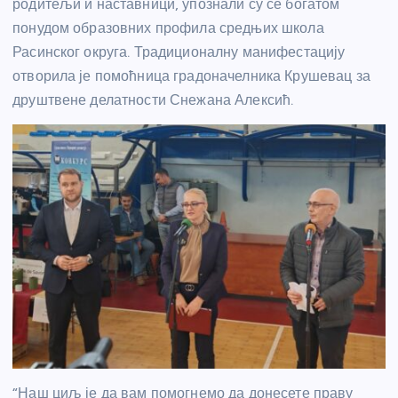
родитељи и наставници, упознали су се богатом
понудом образовних профила средњих школа
Расинског округа. Традиционалну манифестацију
отворила је помоћница градоначелника Крушевац за
друштвене делатности Снежана Алексић.
“Наш циљ је да вам помогнемо да донесете праву