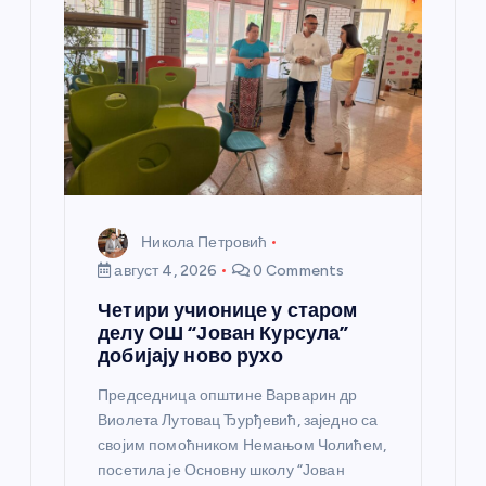
н
к
а
Никола Петровић
август 4, 2026
0 Comments
Четири учионице у старом
делу ОШ “Јован Курсула”
добијају ново рухо
Председница општине Варварин др
Виолета Лутовац Ђурђевић, заједно са
својим помоћником Немањом Чолићем,
посетила је Основну школу “Јован