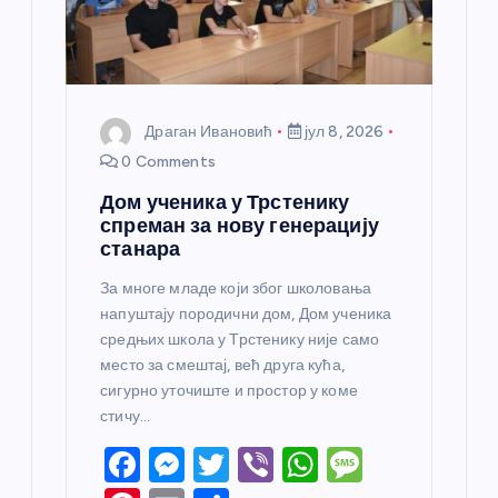
Драган Ивановић
јул 8, 2026
0 Comments
Дом ученика у Трстенику
спреман за нову генерацију
станара
За многе младе који због школовања
напуштају породични дом, Дом ученика
средњих школа у Трстенику није само
место за смештај, већ друга кућа,
сигурно уточиште и простор у коме
стичу…
F
M
T
Vi
W
M