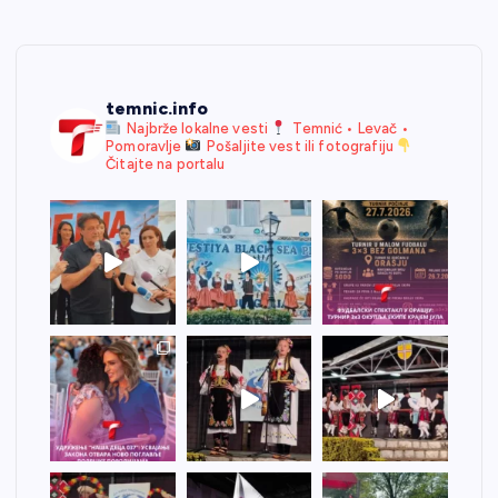
temnic.info
Najbrže lokalne vesti
Temnić • Levač •
Pomoravlje
Pošaljite vest ili fotografiju
Čitajte na portalu