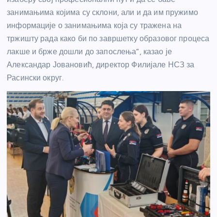
занимањима којима су склони, али и да им пружимо
информације о занимањима која су тражена на
тржишту рада како би по завршетку образовог процеса
лакше и брже дошли до запослења”, казао је
Александар Јовановић, директор Филијале НСЗ за
Расински округ.