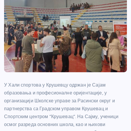
У Хали спортова у Крушевцу одржан је Сајам
образовања и професионалне оријентације, у
организацији Школске управе за Расински округ и
партнерства са Градском управом Крушевац и
Спортским центром “Крушевац”. На Сајму, ученици
осмог разреда основних школа, као и њихови