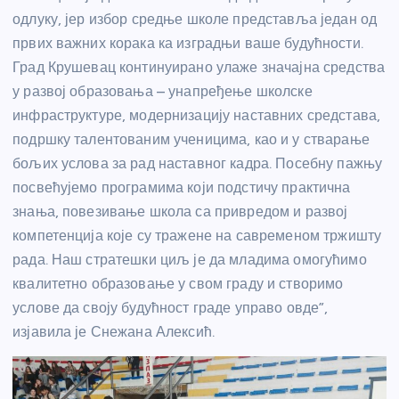
одлуку, јер избор средње школе представља један од
првих важних корака ка изградњи ваше будућности.
Град Крушевац континуирано улаже значајна средства
у развој образовања – унапређење школске
инфраструктуре, модернизацију наставних средстава,
подршку талентованим ученицима, као и у стварање
бољих услова за рад наставног кадра. Посебну пажњу
посвећујемо програмима који подстичу практична
знања, повезивање школа са привредом и развој
компетенција које су тражене на савременом тржишту
рада. Наш стратешки циљ је да младима омогућимо
квалитетно образовање у свом граду и створимо
услове да своју будућност граде управо овде”,
изјавила је Снежана Алексић.