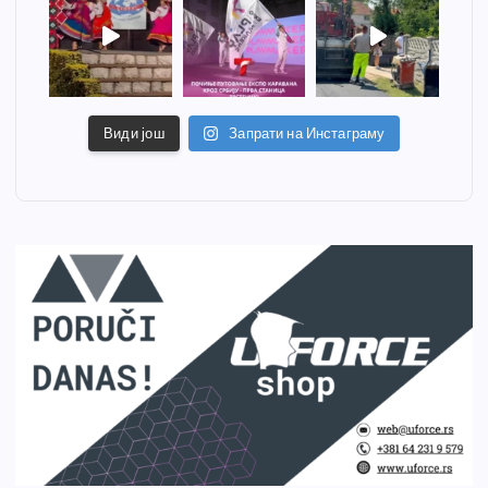
Види још
Запрати на Инстаграму