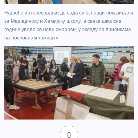
Највеће интересовање до сада су основци показивали
за Медицинску и Хемијску школу, а сваке школске
године уводе се нови смерови, у складу са приликама
на пословном тржишту.
0