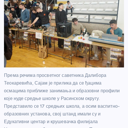
Према речима просветног саветника Далибора
Теокаревића, Сајам је прилика да се ђацима
осмацима приближе занимања и образовни профили
које нуде средње школе у Расинском округу.
Представило се 17 средњих школа, а осим васпитно-
образовних установа, свој штанд имали су и
Едукативни центар и крушевачка филијала