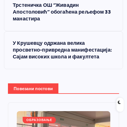
Трстеничка ОШ “Живадин
р
Апостоловић” обогаћена рељефом 33
манастира
е
т
У Крушевцу одржана велика
просветно-привредна манифестација:
а
Сајам високих школа и факултета
њ
е
Повезани постови
ч
л
а
ОБРАЗОВАЊЕ