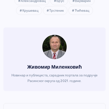
Александровац
Брус
Варварин
Крушевац
Трстеник
Ћићевац
Живомир Миленковић
Новинар и публициста, сарадник портала за подручје
Расинског округа од 2021. године.
К