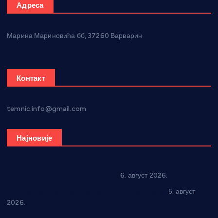
Адреса
Марина Мариновића бб, 37260 Варварин
Контакт
temnic.info@gmail.com
Најновије
In memoriam: Тања Вилотијевић
6. август 2026.
Александровац спреман за 61. “Жупску бербу”
5. август
2026.