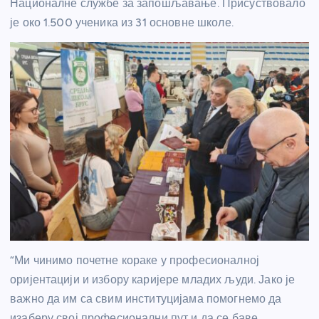
Националне службе за запошљавање. Присуствовало
је око 1.500 ученика из 31 основне школе.
“Ми чинимо почетне кораке у професионалној
оријентацији и избору каријере младих људи. Јако је
важно да им са свим институцијама помогнемо да
изаберу свој професионални пут и да се баве