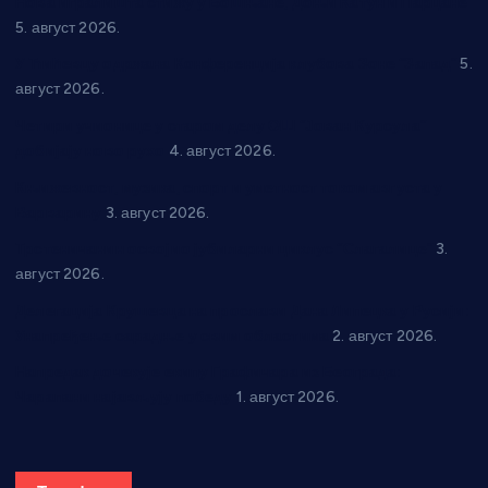
Нова игралишта стижу у Бошњане, Доњи Катун и Парцане
5. август 2026.
У Ћићевцу одржана Конференција клубова Зоне “Запад”
5.
август 2026.
Четири учионице у старом делу ОШ “Јован Курсула”
добијају ново рухо
4. август 2026.
Књижевност, музика, спорт и уметност током августа у
Варварину
3. август 2026.
Трстеничанин освојио јубиларни циклус “Слагалице”
3.
август 2026.
Делегација Крушевца на прослави Дана Липецка у Русији:
Унапређење сарадње у свим областима
2. август 2026.
Напредак дочекује екипу Графичара из Београда:
Чарапани најављују победу
1. август 2026.