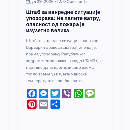
јул 29, 2026
0 Comments
Штаб за ванредне ситуације
упозорава: Не палите ватру,
опасност од пожара је
изузетно велика
Штаб за ванредне ситуације општине
Варварин обавештава грађане да је,
према упозорењу Републичког
хидрометеоролошког завода (РХМЗ), за
наредне дане прогнозирано веома
топло време уз изузетно високе
температуре и повећан ризик…
F
M
T
Vi
W
M
a
e
w
b
h
e
Pi
E
S
c
ss
itt
er
at
ss
nt
m
h
e
e
er
s
a
er
ail
ar