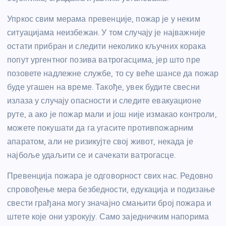
Упркос свим мерама превенције, пожар је у неким
ситуацијама неизбежан. У том случају је најважније
остати прибран и следити неколико кључних корака
попут ургентног позива ватрогасцима, јер што пре
позовете надлежне службе, то су веће шансе да пожар
буде угашен на време. Такође, увек будите свесни
излаза у случају опасности и следите евакуационе
руте, а ако је пожар мали и још није измакао контроли,
можете покушати да га угасите противпожарним
апаратом, али не ризикујте свој живот, некада је
најбоље удаљити се и сачекати ватрогасце.
Превенција пожара је одговорност свих нас. Редовно
спровођење мера безбедности, едукација и подизање
свести грађана могу значајно смањити број пожара и
штете које они узрокују. Само заједничким напорима