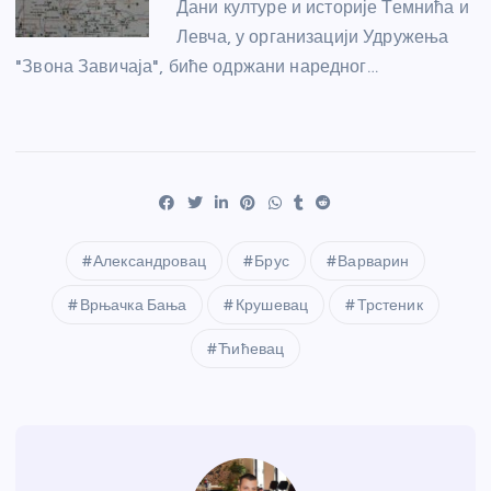
Дани културе и историје Темнића и
Левча, у организацији Удружења
"Звона Завичаја", биће одржани наредног…
Александровац
Брус
Варварин
Врњачка Бања
Крушевац
Трстеник
Ћићевац