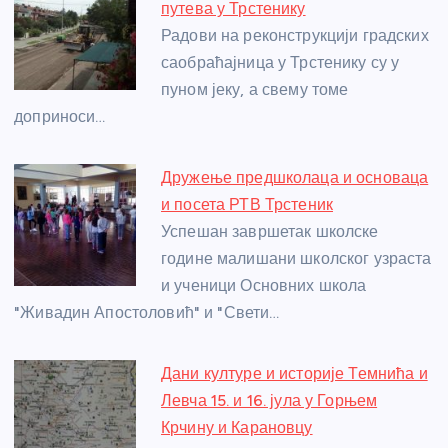
b
n
A
g
st
путева у Трстенику
o
g
p
e
Радови на реконструкцији градских
o
er
p
саобраћајница у Трстенику су у
пуном јеку, а свему томе
k
доприноси…
Дружење предшколаца и основаца
и посета РТВ Трстеник
Успешан завршетак школске
године малишани школског узраста
и ученици Основних школа
"Живадин Апостоловић" и "Свети…
Дани културе и историје Темнића и
Левча 15. и 16. јула у Горњем
Крчину и Карановцу