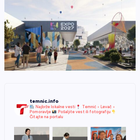
temnic.info
Najbrže lokalne vesti
Temnić • Levač •
Pomoravlje
Pošaljite vest ili fotografiju
Čitajte na portalu