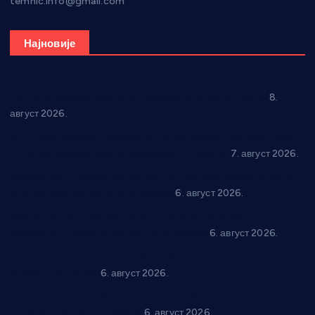
temnic.info@gmail.com
Најновије
“Долина Бачине” кренула у уређење кутка за младе
8.
август 2026.
Општина Ћићевац наставља да подржава предузетнике:
10 нових субвенција за самозапошљавање
7. август 2026.
Вражогрнци чувају традицију: “Михољски сусрети села”
уз спортска надметања и забаву
6. август 2026.
Варварин подржао 25 нових предузетника: За
самозапошљавање по 380.000 динара
6. август 2026.
“Трстеник на Морави” од 10. до 16. августа: Богат програм
за све генерације
6. август 2026.
“Да се ради и гради по твом”: Трстеник улаже 4 милиона
динара у пројекте грађана
6. август 2026.