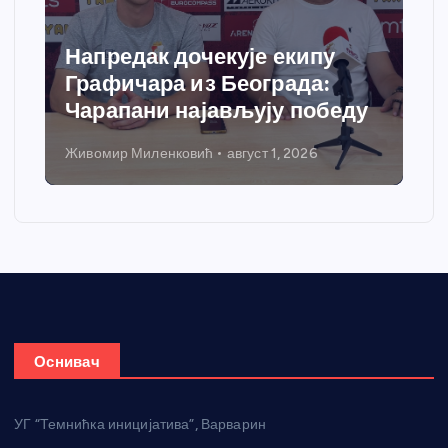
Спортски центар “Ћићевац”
добија савремени систем
грејања
Никола Петровић
јул 31, 2026
Оснивач
УГ “Темнићка иницијатива”, Варварин