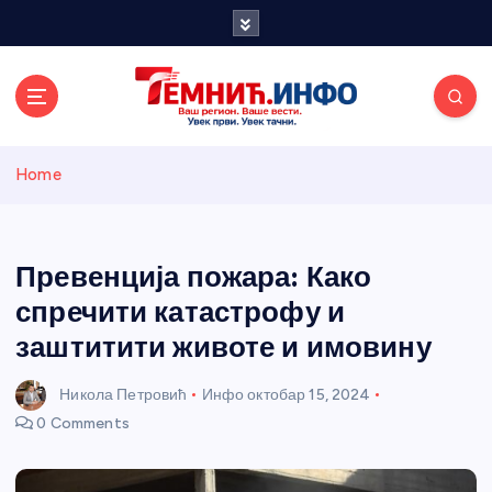
S
k
i
p
t
o
Темнићки
c
Home
o
n
информативн
t
e
Превенција пожара: Како
и портал
n
спречити катастрофу и
t
заштитити животе и имовину
Никола Петровић
Инфо
октобар 15, 2024
0 Comments