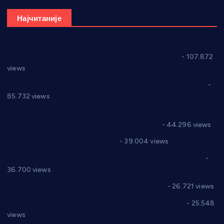
Најчитаније
СНС: Осуда говора мржње и насиља над женама
- 107.872
views
Планска искључења електричне енергије за 27.07.2022.
-
85.732 views
Горан Макрагић директор, Ђорђе Бајић спортски
директор новог прволигаша из Варварина
- 44.296 views
Цене на крушевачким пијацама
- 39.004 views
Планска искључења електричне енергије за 19.05.2021.
-
36.700 views
Реконструкција хотела “Плажа” у Варварину
- 26.721 views
Апел за помоћ породици Марковић из Варварина
- 25.548
views