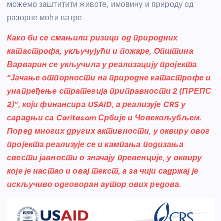
можемо заштитити животе, имовину и природу од
разорне моћи ватре.
Како би се смањили ризици од природних
катастрофа, укључујући и пожаре, Општина
Варварин се укључила у реализацију пројекта
“Јачање отпорности на природне катастрофе и
унапређење стратегија приправности 2 (ПРЕПС
2)”, који финансира USAID, а реализује CRS у
сарадњи са Caritasom Србије и Човекољубљем.
Поред многих других активности, у оквиру овог
пројекта реализује се и кампања подизања
свести јавности о значају превенције, у оквиру
које је настао и овај текст, а за чији садржај је
искључиво одговоран аутор ових редова.