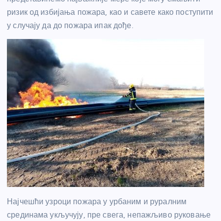
ризик од избијања пожара, као и савете како поступити
у случају да до пожара ипак дође.
Најчешћи узроци пожара у урбаним и руралним
срединама укључују, пре свега, непажљиво руковање