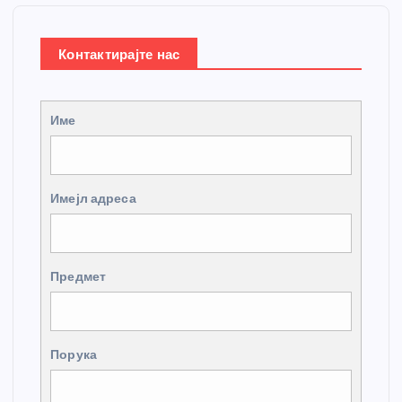
Контактирајте нас
Име
Имејл адреса
Предмет
Порука