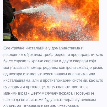
Електричне инсталације у домаћинствима и
пословним објектима треба редовно проверавати како
би се спречили кратки спојеви и други кварови који
могу изазвати пожар, редовна контрола смањује ризик
од пожара изазваних неисправним апаратима или
инсталацијама, али и противпожарни системи, као што
су аларми и прскалице, могу спасити животе и
минимизирати штету у случају пожара. Посебно је
важно да ови системи буду инсталирани у великим
објектима, зградама и јавним установама.