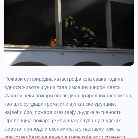
Пожари су природна катастрофа која сваке године
односи животе и уништава имовину широм света.
Иако су неки пожари последица природних феномена,
као што су удари грома или вулканске ерупције,
највећи број пожара изазивају људске активности.
Превенција пожара је кључна у очувању људских
живота, природе и економије, а у наставку текста
представићемо најважније мере које могу смањити