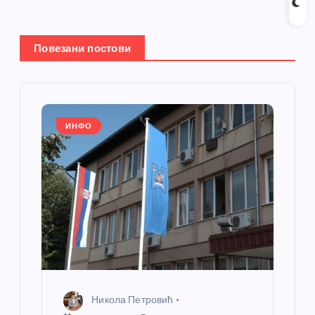
њ
Повезани постови
е
ч
л
ИНФО
а
н
к
а
Никола Петровић