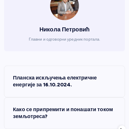
Никола Петровић
Главни и одговорни уредник портала.
К
Планска искључења електричне
р
енергије за 16.10.2024.
е
Како се припремити и понашати током
т
земљотреса?
а