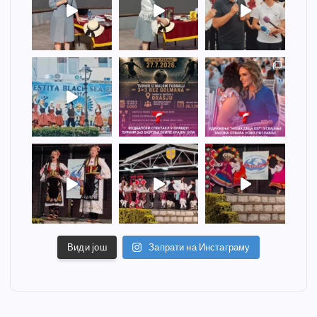
Види још
Запрати на Инстаграму