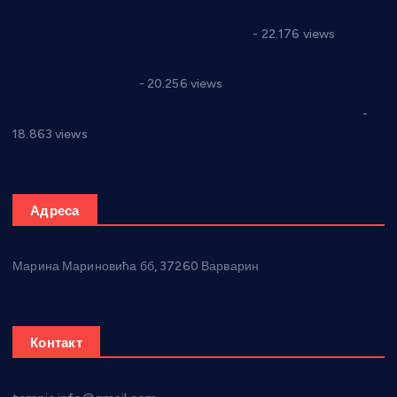
Саопштење и демант Дома здравља “Др Властимир
Годић” на текст који кружи фејсбуком
- 22.176 views
Јелена Вујић-Обрадовић представник Александровца у
Парламенту Србије
- 20.256 views
Откривена илегална штампарија новца код Варварина
-
18.863 views
Адреса
Марина Мариновића бб, 37260 Варварин
Контакт