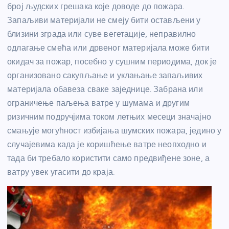
број људских грешака које доводе до пожара.
Запаљиви материјали не смеју бити остављени у
близини зграда или суве вегетације, неправилно
одлагање смећа или дрвеног материјала може бити
окидач за пожар, посебно у сушним периодима, док је
организовано сакупљање и уклањање запаљивих
материјала обавеза сваке заједнице. Забрана или
ограничење паљења ватре у шумама и другим
ризичним подручјима током летњих месеци значајно
смањује могућност избијања шумских пожара, једино у
случајевима када је коришћење ватре неопходно и
тада би требало користити само предвиђене зоне, а
ватру увек угасити до краја.