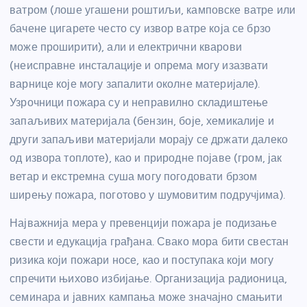
ватром (лоше угашени роштиљи, камповске ватре или
бачене цигарете често су извор ватре која се брзо
може проширити), али и електрични кварови
(неисправне инсталације и опрема могу изазвати
варнице које могу запалити околне материјале).
Узрочници пожара су и неправилно складиштење
запаљивих материјала (бензин, боје, хемикалије и
други запаљиви материјали морају се држати далеко
од извора топлоте), као и природне појаве (гром, јак
ветар и екстремна суша могу погодовати брзом
ширењу пожара, поготово у шумовитим подручјима).
Најважнија мера у превенцији пожара је подизање
свести и едукација грађана. Свако мора бити свестан
ризика који пожари носе, као и поступака који могу
спречити њихово избијање. Организација радионица,
семинара и јавних кампања може значајно смањити