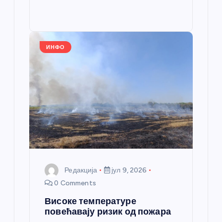
b
n
A
g
e
e
o
g
p
e
st
o
er
p
k
ИНФО
Редакција
јул 9, 2026
0 Comments
Високе температуре
повећавају ризик од пожара