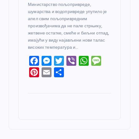
Министарство пољопривреде,
шумарства и водопривреде упутило је
апел свим пољопривредним
произвођачима да не пале стрњику,
жетвене остатке, смеће и биљни отпад,
имајући у виду најављени нови талас
високих температура и…
F
M
T
Vi
W
M
a
e
w
b
h
e
Pi
E
S
c
ss
itt
er
at
ss
nt
m
h
e
e
er
s
a
er
ail
ar
b
n
A
g
e
e
o
g
p
e
st
o
er
p
k