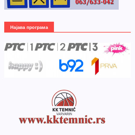
Најава програма