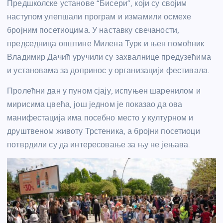
Предшколске установе “Бисери”, који су својим
наступом улепшали програм и измамили осмехе
бројним посетиоцима. У наставку свечаности,
председница општине Милена Турк и њен помоћник
Владимир Дачић уручили су захвалнице предузећима
и установама за допринос у организацији фестивала.
Пролећни дан у пуном сјају, испуњен шаренилом и
мирисима цвећа, још једном је показао да ова
манифестација има посебно место у културном и
друштвеном животу Трстеника, а бројни посетиоци
потврдили су да интересовање за њу не јењава.