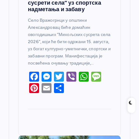
сусрети села” уз спортска
надметања и забаву
Село Вражогрнци у општини
Александровац биће домаћин
овогодишњих “Михољских сусрета села
2026”, који ће бити одржани 15. августа,
уз богат културно-уметнички, спортски и
забавни програм. Манифестација је
посвећена очувању традиције,…
F
M
T
Vi
W
M
a
e
w
b
h
e
Pi
E
S
c
ss
itt
er
at
ss
nt
m
h
e
e
er
s
a
er
ail
ar
b
n
A
g
e
e
o
g
p
e
st
o
er
p