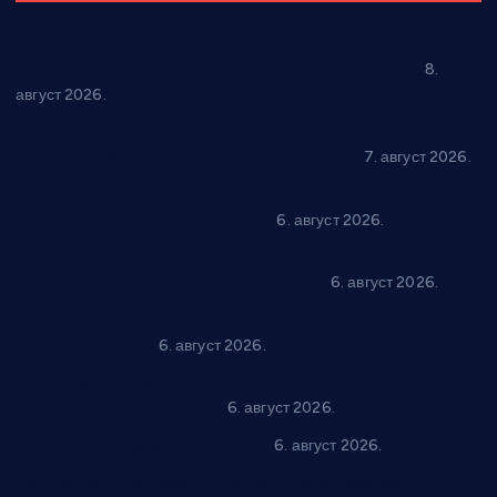
“Долина Бачине” кренула у уређење кутка за младе
8.
август 2026.
Општина Ћићевац наставља да подржава предузетнике:
10 нових субвенција за самозапошљавање
7. август 2026.
Вражогрнци чувају традицију: “Михољски сусрети села”
уз спортска надметања и забаву
6. август 2026.
Варварин подржао 25 нових предузетника: За
самозапошљавање по 380.000 динара
6. август 2026.
“Трстеник на Морави” од 10. до 16. августа: Богат програм
за све генерације
6. август 2026.
“Да се ради и гради по твом”: Трстеник улаже 4 милиона
динара у пројекте грађана
6. август 2026.
In memoriam: Тања Вилотијевић
6. август 2026.
Даница Петровић оживљава лик и дело Десанке