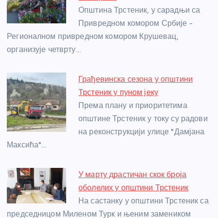
o
er
p
Општина Трстеник, у сарадњи са
Привредном комором Србије -
k
Регионалном привредном комором Крушевац,
организује четврту…
Грађевинска сезона у општини
Трстеник у пуном јеку
Према плану и приоритетима
општине Трстеник у току су радови
на реконструкцији улице "Дамјана
Максића"…
У марту драстичан скок броја
оболелих у општини Трстеник
На састанку у општини Трстеник са
председницом Миленом Турк и њеним замеником