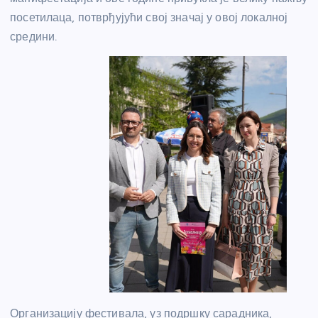
посетилаца, потврђујући свој значај у овој локалној
средини.
Организацију фестивала, уз подршку сарадника,