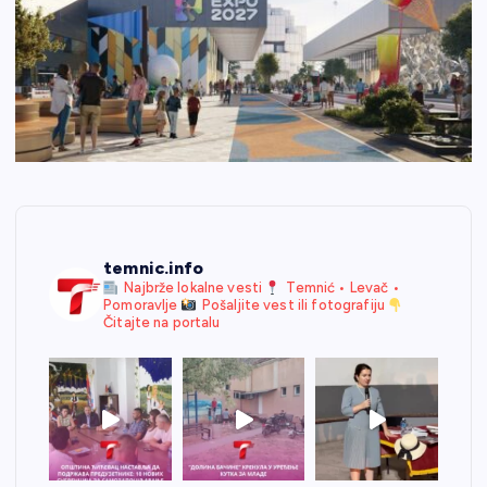
temnic.info
Najbrže lokalne vesti
Temnić • Levač •
Pomoravlje
Pošaljite vest ili fotografiju
Čitajte na portalu