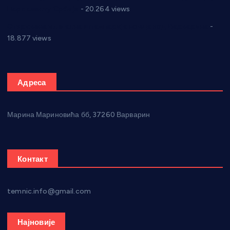
Парламенту Србије
- 20.264 views
Откривена илегална штампарија новца код Варварина
-
18.877 views
Адреса
Марина Мариновића бб, 37260 Варварин
Контакт
temnic.info@gmail.com
Најновије