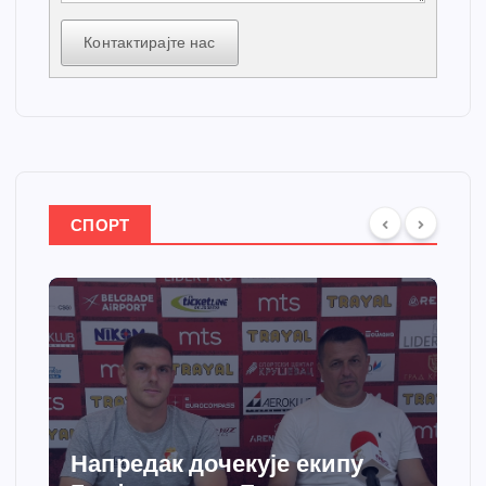
Контактирајте нас
СПОРТ
Напредак дочекује екипу
Сп