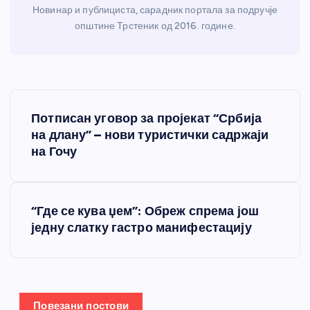
Новинар и публициста, сарадник портала за подручје
општине Трстеник од 2016. године.
К
Потписан уговор за пројекат “Србија
р
на длану” – нови туристички садржаји
на Гочу
е
т
“Где се кува џем”: Обреж спрема још
једну слатку гастро манифестацију
а
њ
е
Повезани постови