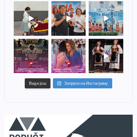
Види још
Запрати на Инстаграму