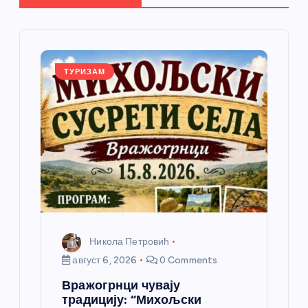
ч
л
ТУРИЗАМ
а
н
к
а
Никола Петровић
август 6, 2026
0 Comments
Вражогрнци чувају
традицију: “Михољски