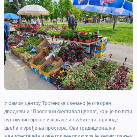
У самом центру Трстеника свечано је отворен
дводневни “Пролећни фестивал цвећа”, који је по пети
пут окупио бројне излагаче и љубитеље природе,
цвећа и уређења простора. Ова традиционална
манифестација и ове године привукла је велику пажњу