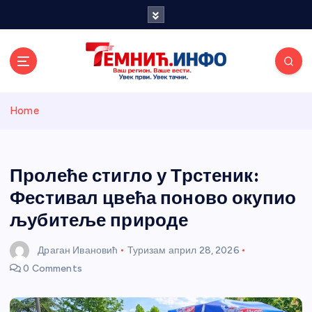
S
k
i
p
t
o
Темнићки
c
Home
o
n
информативн
t
e
Пролеће стигло у Трстеник:
и портал
n
Фестивал цвећа поново окупио
t
љубитеље природе
Драган Ивановић
Туризам
април 28, 2026
0 Comments