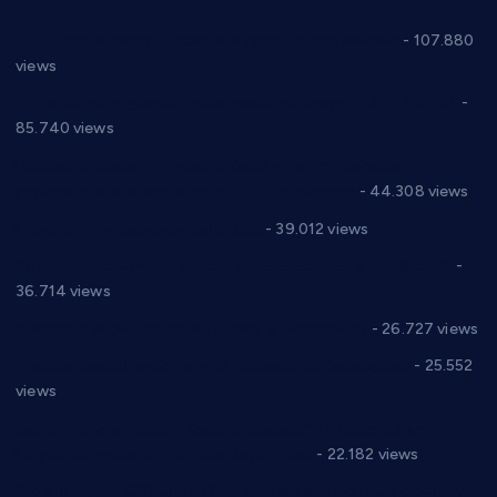
СНС: Осуда говора мржње и насиља над женама
- 107.880
views
Планска искључења електричне енергије за 27.07.2022.
-
85.740 views
Горан Макрагић директор, Ђорђе Бајић спортски
директор новог прволигаша из Варварина
- 44.308 views
Цене на крушевачким пијацама
- 39.012 views
Планска искључења електричне енергије за 19.05.2021.
-
36.714 views
Реконструкција хотела “Плажа” у Варварину
- 26.727 views
Апел за помоћ породици Марковић из Варварина
- 25.552
views
Саопштење и демант Дома здравља “Др Властимир
Годић” на текст који кружи фејсбуком
- 22.182 views
Јелена Вујић-Обрадовић представник Александровца у