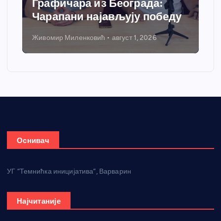
Графичара из Београда:
доб
Чарапани најављују победу
гре
Живомир Миленковић
август 1, 2026
Нико
Оснивач
УГ “Темнићка иницијатива”, Варварин
Најчитаније