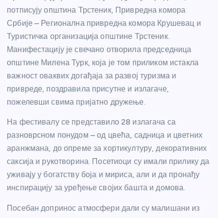
потписују општина Трстеник, Привредна комора
Србије – Регионална привредна комора Крушевац и
Туристичка организација општине Трстеник.
Манифестацију је свечано отворила председница
општине Милена Турк, која је том приликом истакла
важност оваквих догађаја за развој туризма и
привреде, поздравила присутне и излагаче,
пожелевши свима пријатно дружење.
На фестивалу се представило 28 излагача са
разноврсном понудом – од цвећа, садница и цветних
аранжмана, до опреме за хортикултуру, декоративних
саксија и рукотворина. Посетиоци су имали прилику да
уживају у богатству боја и мириса, али и да пронађу
инспирацију за уређење својих башта и домова.
Посебан допринос атмосфери дали су малишани из