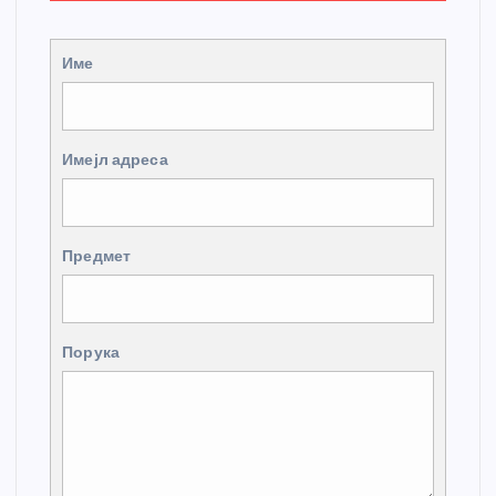
Име
Имејл адреса
Предмет
Порука