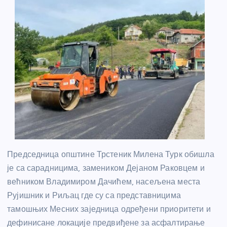
Председница општине Трстеник Милена Турк обишла
је са сарадницима, замеником Дејаном Раковцем и
већником Владимиром Дачићем, насељена места
Рујишник и Риљац где су са представницима
тамошњих Месних заједница одређени приоритети и
дефинисане локације предвиђене за асфалтирање