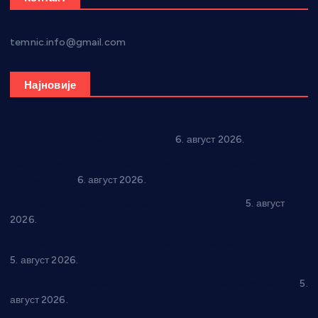
temnic.info@gmail.com
Најновије
In memoriam: Тања Вилотијевић
6. август 2026.
Даница Петровић оживљава лик и дело Десанке
Максимовић
6. август 2026.
Александровац спреман за 61. “Жупску бербу”
5. август
2026.
Нова игралишта стижу у Бошњане, Доњи Катун и Парцане
5. август 2026.
У Ћићевцу одржана Конференција клубова Зоне “Запад”
5.
август 2026.