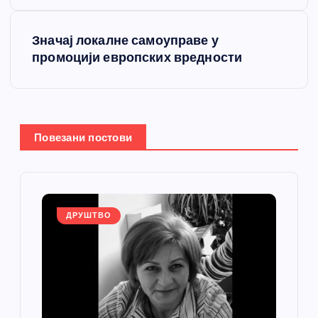
е
Значај локалне самоуправе у
т
промоцији европских вредности
а
њ
Повезани постови
е
ч
л
ДРУШТВО
а
н