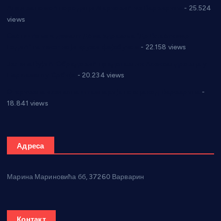
Апел за помоћ породици Марковић из Варварина
- 25.524
views
Саопштење и демант Дома здравља “Др Властимир
Годић” на текст који кружи фејсбуком
- 22.158 views
Јелена Вујић-Обрадовић представник Александровца у
Парламенту Србије
- 20.234 views
Откривена илегална штампарија новца код Варварина
-
18.841 views
Адреса
Марина Мариновића бб, 37260 Варварин
Контакт