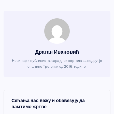
Драган Ивановић
Новинар и публициста, сарадник портала за подручје
општине Трстеник од 2016. године.
К
Сећања нас вежу и обавезују да
р
памтимо жртве