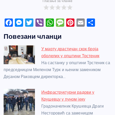
Гласање за чланке
F
M
T
Vi
W
M
Pi
E
S
a
e
w
b
h
e
nt
m
h
Повезани чланци
c
ss
itt
er
at
ss
er
ail
ar
e
e
er
s
a
e
e
У марту драстичан скок броја
b
n
A
g
st
оболелих у општини Трстеник
o
g
p
e
На састанку у општини Трстеник са
o
er
p
председницом Миленом Турк и њеним замеником
Дејаном Раковцем директорка…
k
Инфраструктурни радови у
Крушевцу у пуном јеку
Градоначелник Крушевца Драги
Несторовић са заменицом