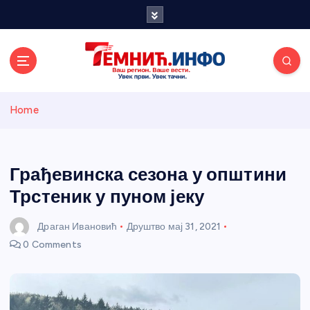
S
k
i
p
t
o
Темнићки
c
Home
o
n
информативн
t
e
Грађевинска сезона у општини
и портал
n
Трстеник у пуном јеку
t
Драган Ивановић
Друштво
мај 31, 2021
0 Comments