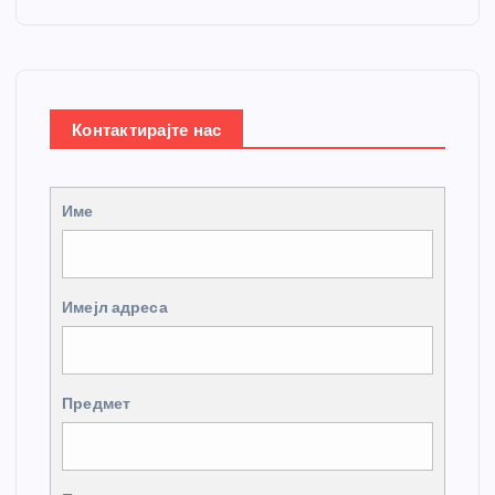
Контактирајте нас
Име
Имејл адреса
Предмет