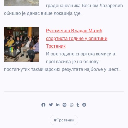
градоначелника Весном Лазаревић
обишао је данас више локација где…
Рукометаш Владан Матић
спортиста године у општини
Трстеник
И ове године спортска комисија
прогласила је на основу
постигнутих такмичарских резултата најбоље у шест…
Трстеник