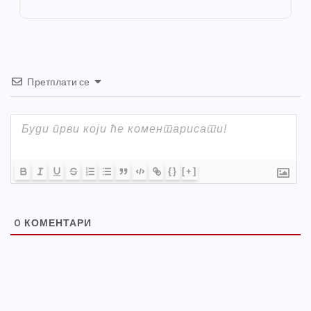
k
Претплати се
{}
[+]
0
КОМЕНТАРИ