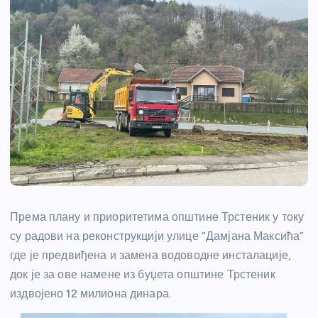
Према плану и приоритетима општине Трстеник у току
су радови на реконструкцији улице “Дамјана Максића”
где је предвиђена и замена водоводне инсталације,
док је за ове намене из буџета општине Трстеник
издвојено 12 милиона динара.