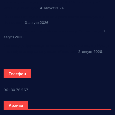
Четири учионице у старом делу ОШ “Јован Курсула”
добијају ново рухо
4. август 2026.
Књижевност, музика, спорт и уметност током августа у
Варварину
3. август 2026.
Трстеничанин освојио јубиларни циклус “Слагалице”
3.
август 2026.
Делегација Крушевца на прослави Дана Липецка у Русији:
Унапређење сарадње у свим областима
2. август 2026.
Телефон
061 30 76 567
Архива