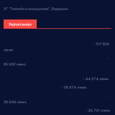
УГ “Темнићка иницијатива”, Варварин
Најчитаније
СНС: Осуда говора мржње и насиља над женама
- 107.856
views
Планска искључења електричне енергије за 27.07.2022.
-
85.692 views
Горан Макрагић директор, Ђорђе Бајић спортски
директор новог прволигаша из Варварина
- 44.274 views
Цене на крушевачким пијацама
- 38.974 views
Планска искључења електричне енергије за 19.05.2021.
-
36.646 views
Реконструкција хотела “Плажа” у Варварину
- 26.701 views