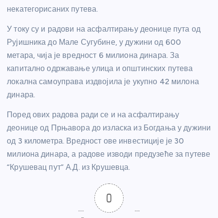
некатегорисаних путева.
У току су и радови на асфалтирању деонице пута од
Рујишника до Мале Сугубине, у дужини од 600
метара, чија је вредност 6 милиона динара. За
капитално одржавање улица и општинских путева
локална самоуправа издвојила је укупно 42 милона
динара.
Поред ових радова ради се и на асфалтирању
деонице од Прњавора до изласка из Богдања у дужини
од 3 километра. Вредност ове инвестиције је 30
милиона динара, а радове изводи предузеће за путеве
“Крушевац пут” А.Д. из Крушевца.
0