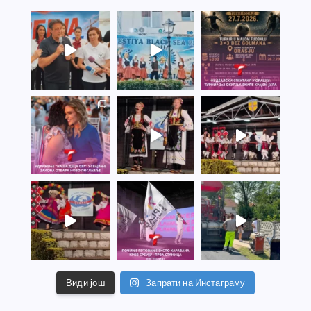
Види још
Запрати на Инстаграму