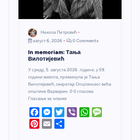
к
а
Никола Петровић
август 6, 2026
0 Comments
In memoriam: Тања
Вилотијевић
У среду, 5. августа 2026. године, у 59.
години живота, преминула је Тања
Вилотијевић, секретар Општинског већа
општине Варварин. 0 0 гласова
Гласање за чланке
F
M
T
Vi
W
M
a
e
w
b
h
e
Pi
E
S
c
ss
itt
er
at
ss
nt
m
h