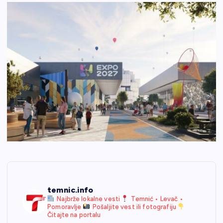
temnic.info
Najbrže lokalne vesti
Temnić • Levač •
Pomoravlje
Pošaljite vest ili fotografiju
Čitajte na portalu