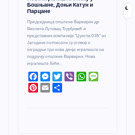
Бошњане, Доњи Катун и
Парцане
Председница општине Варварин др
Виолета Лутовац Ђурђевић и
представник компаније “Џунгла 035” из
Јагодине потписали су уговор о
изградњи три нова дечја игралишта на
подручју општине Варварин. Нова
игралишта биће…
F
M
T
Vi
W
M
a
e
w
b
h
e
Pi
E
S
c
ss
itt
er
at
ss
nt
m
h
e
e
er
s
a
er
ail
ar
b
n
A
g
e
e
o
g
p
e
st
o
er
p