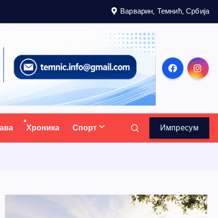
Варварин, Темнић, Србија
ава
Хроника
Спорт
Импресум