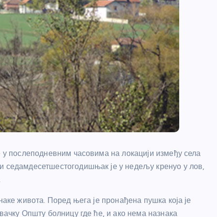
че у послеподневним часовима на локацији између села
ни седамдесетшестогодишњак је у недељу кренуо у лов,
.
наке живота. Поред њега је пронађена пушка која је
вачку Општу болницу где ће, и ако нема назнака