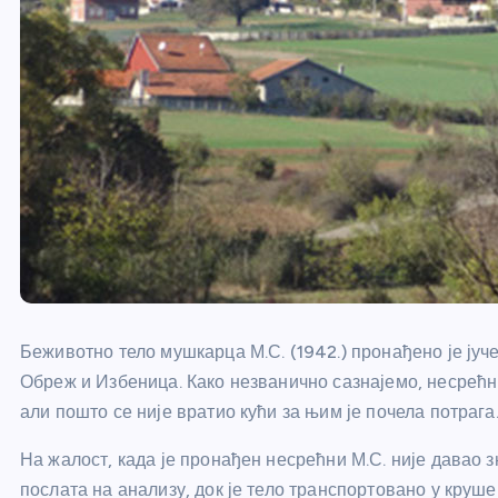
Беживотно тело мушкарца М.С. (1942.) пронађено је ју
Обреж и Избеница. Како незванично сазнајемо, несрећ
али пошто се није вратио кући за њим је почела потрага
На жалост, када је пронађен несрећни М.С. није давао з
послата на анализу, док је тело транспортовано у круше