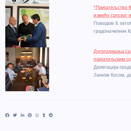
"Пријатељство К
између српског и
Поводом 5. окто
градоначелник К
Дугогодишња са
пријатељским о
Делегација град
Јанком Косом, д