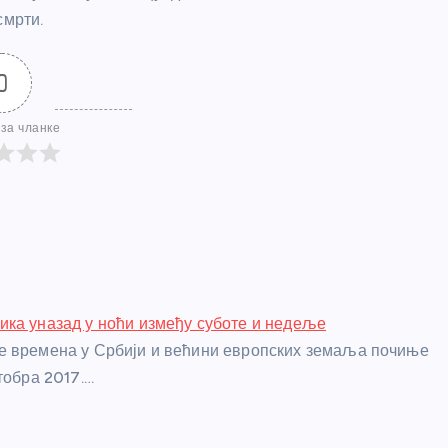
смрти.
0
за чланке
ка уназад у ноћи између суботе и недеље
е времена у Србији и већини европских земаља почиње
тобра 2017.…