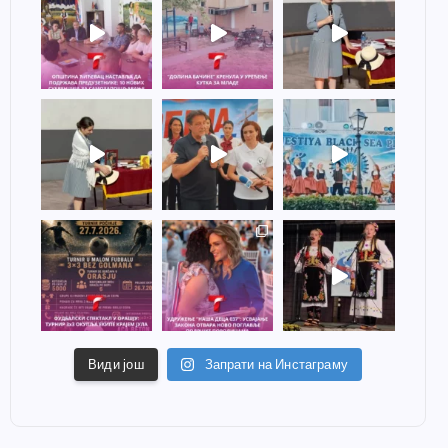
Види још
Запрати на Инстаграму