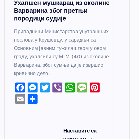
Ухапшен мушкарац из околине
Варварина због претњи
породици судије
Припадници Министарства унутрашњих
послова у Крушевцу, у сарадњи са
Основним јавним тужилаштвом у овом
граду, ухапсили су М. М. (40) из околине
Варварина, због сумње да је извршио
кривично дело…
F
M
T
Vi
W
M
Pi
a
e
w
b
h
e
nt
E
S
c
ss
itt
er
at
ss
er
m
h
e
e
er
s
a
e
ail
ar
b
n
A
g
st
e
Наставите са
o
g
p
e