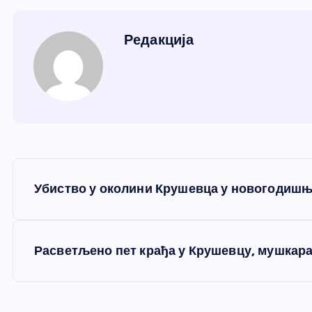
Редакција
К
Убиство у околини Крушевца у новогодишњ
р
е
Расветљено пет крађа у Крушевцу, мушкара
т