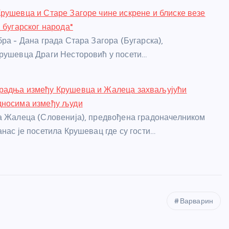
рушевца и Старе Загоре чине искрене и блиске везе
 бугарског народа"
бра - Дана града Стара Загора (Бугарска),
рушевца Драги Несторовић у посети…
радња између Крушевца и Жалеца захваљујући
дносима између људи
а Жалеца (Словенија), предвођена градоначелником
анас је посетила Крушевац где су гости…
Варварин