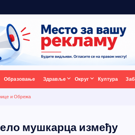
а
с
т
а
ативни портал
Образовање
Здравље
Округ
Култура
Заб
нице и Обрежа
тело мушкарца између