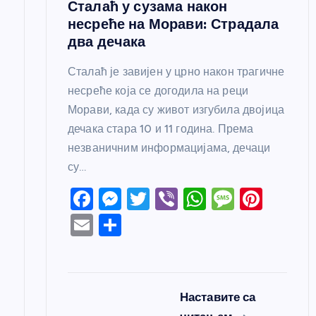
Сталаћ у сузама након
а
несреће на Морави: Страдала
два дечака
Сталаћ је завијен у црно након трагичне
несреће која се догодила на реци
Морави, када су живот изгубила двојица
дечака стара 10 и 11 година. Према
незваничним информацијама, дечаци
су…
F
M
T
Vi
W
M
Pi
a
e
w
b
h
e
nt
E
S
c
ss
itt
er
at
ss
er
m
h
e
e
er
s
a
e
ail
ar
b
n
A
g
st
e
Наставите са
o
g
p
e