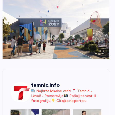
temnic.info
Najbrže lokalne vesti
Temnić •
Levač • Pomoravlje
Pošaljite vest ili
fotografiju
Čitajte na portalu