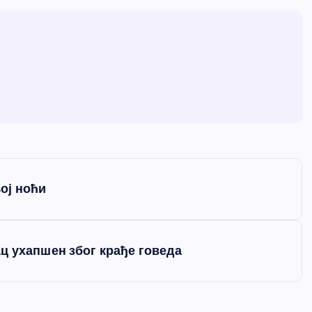
ој ноћи
ц ухапшен због крађе говеда