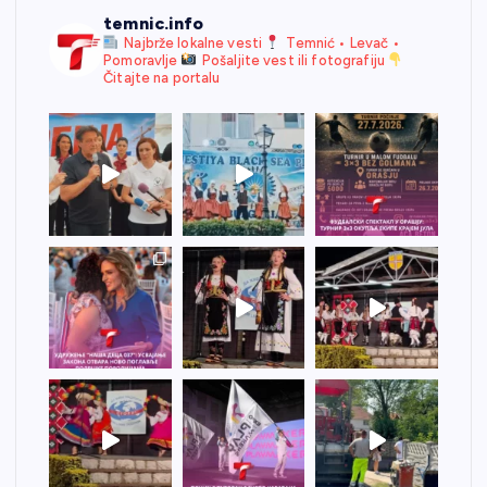
temnic.info
Najbrže lokalne vesti
Temnić • Levač •
Pomoravlje
Pošaljite vest ili fotografiju
Čitajte na portalu