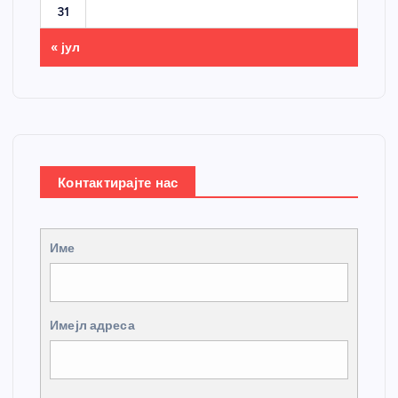
31
« јул
Контактирајте нас
Име
Имејл адреса