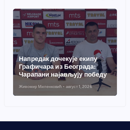
едак дочекује екипу
Спортски 
фичара из Београда:
добија са
апани најављују победу
грејања
ир Миленковић
август 1, 2026
Никола Петрови