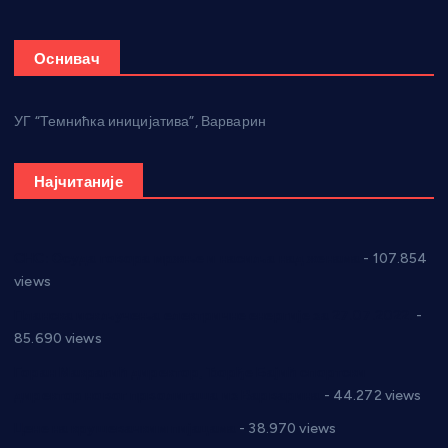
Оснивач
УГ “Темнићка иницијатива”, Варварин
Најчитаније
СНС: Осуда говора мржње и насиља над женама
- 107.854
views
Планска искључења електричне енергије за 27.07.2022.
-
85.690 views
Горан Макрагић директор, Ђорђе Бајић спортски
директор новог прволигаша из Варварина
- 44.272 views
Цене на крушевачким пијацама
- 38.970 views