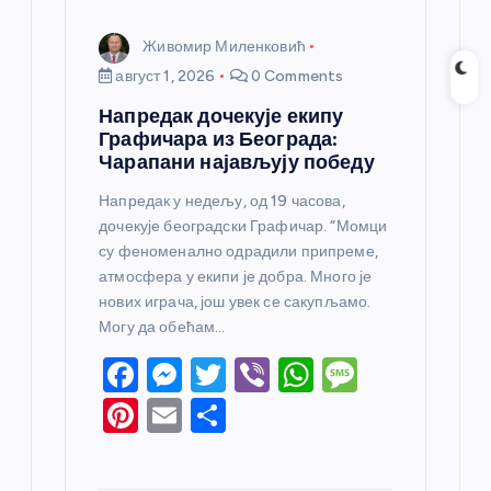
Живомир Миленковић
август 1, 2026
0 Comments
Напредак дочекује екипу
Графичара из Београда:
Чарапани најављују победу
Напредак у недељу, од 19 часова,
дочекује београдски Графичар. “Момци
су феноменално одрадили припреме,
атмосфера у екипи је добра. Много је
нових играча, још увек се сакупљамо.
Могу да обећам…
F
M
T
Vi
W
M
a
e
w
b
h
e
Pi
E
S
c
ss
itt
er
at
ss
nt
m
h
e
e
er
s
a
er
ail
ar