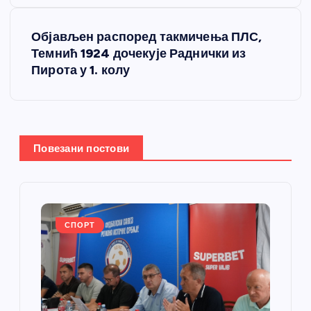
е
Објављен распоред такмичења ПЛС,
Темнић 1924 дочекује Раднички из
т
Пирота у 1. колу
а
њ
Повезани постови
е
ч
л
СПОРТ
а
н