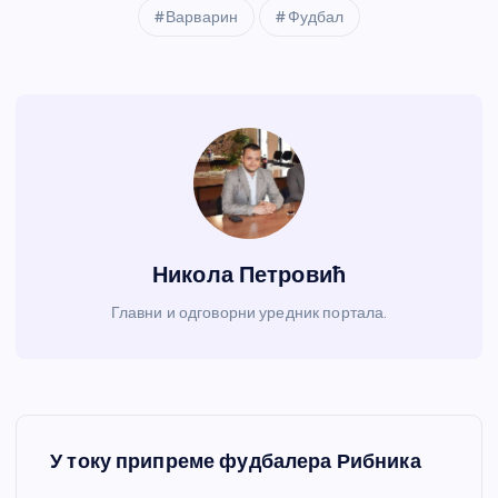
Варварин
Фудбал
Никола Петровић
Главни и одговорни уредник портала.
К
У току припреме фудбалера Рибника
р