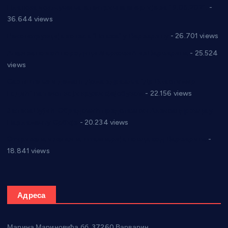
Планска искључења електричне енергије за 19.05.2021.
-
36.644 views
Реконструкција хотела “Плажа” у Варварину
- 26.701 views
Апел за помоћ породици Марковић из Варварина
- 25.524
views
Саопштење и демант Дома здравља “Др Властимир
Годић” на текст који кружи фејсбуком
- 22.156 views
Јелена Вујић-Обрадовић представник Александровца у
Парламенту Србије
- 20.234 views
Откривена илегална штампарија новца код Варварина
-
18.841 views
Адреса
Марина Мариновића бб, 37260 Варварин