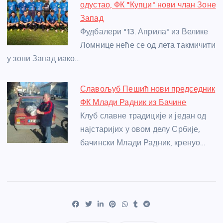
одустао, ФК "Купци" нови члан Зоне
Запад
Фудбалери "13. Априла" из Велике
Ломнице неће се од лета такмичити
у зони Запад иако…
Славољуб Пешић нови председник
ФК Млади Радник из Бачине
Клуб славне традиције и један од
најстаријих у овом делу Србије,
бачински Млади Радник, кренуо…