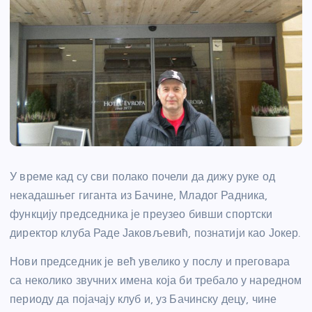
У време кад су сви полако почели да дижу руке од
некадашњег гиганта из Бачине, Младог Радника,
функцију председника је преузео бивши спортски
директор клуба Раде Јаковљевић, познатији као Јокер.
Нови председник је већ увелико у послу и преговара
са неколико звучних имена која би требало у наредном
периоду да појачају клуб и, уз Бачинску децу, чине