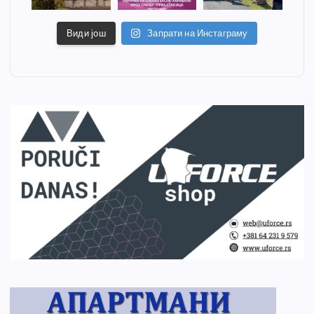
Види још
Запрати на Инстаграму