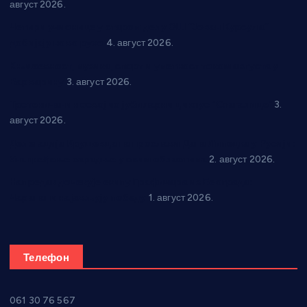
август 2026.
Четири учионице у старом делу ОШ “Јован Курсула”
добијају ново рухо
4. август 2026.
Књижевност, музика, спорт и уметност током августа у
Варварину
3. август 2026.
Трстеничанин освојио јубиларни циклус “Слагалице”
3.
август 2026.
Делегација Крушевца на прослави Дана Липецка у Русији:
Унапређење сарадње у свим областима
2. август 2026.
Напредак дочекује екипу Графичара из Београда:
Чарапани најављују победу
1. август 2026.
Телефон
061 30 76 567