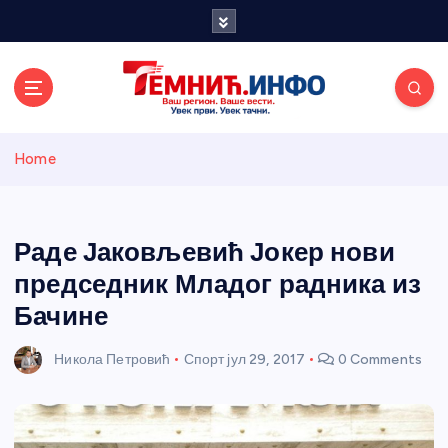
S
k
i
p
t
o
Темнићки
c
Home
o
n
информативн
t
e
Раде Јаковљевић Јокер нови
и портал
n
председник Младог радника из
t
Бачине
Никола Петровић
Спорт
јул 29, 2017
0 Comments