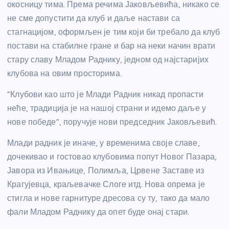
окосницу тима. Према речима Јаковљевића, никако се
не сме допустити да клуб и даље настави са
стагнацијом, оформљен је тим који би требало да клуб
постави на стабилне гране и бар на неки начин врати
стару славу Младом Раднику, једном од најстаријих
клубова на овим просторима.
“Клубови као што је Млади Радник никад пропасти
неће, традиција је на нашој страни и идемо даље у
нове победе”, поручује нови председник Јаковљевић.
Млади радник је иначе, у временима своје славе,
дочекивао и гостовао клубовима попут Новог Пазара,
Јавора из Ивањице, Полимља, Црвене Заставе из
Крагујевца, краљевачке Слоге итд. Нова опрема је
стигла и нове гарнитуре дресова су ту, тако да мало
фали Младом Раднику да опет буде онај стари.