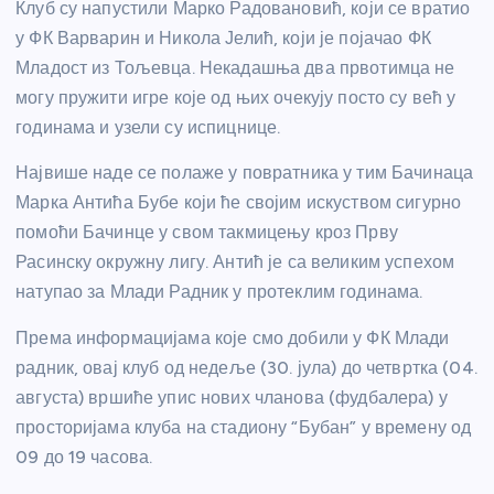
Клуб су напустили Марко Радовановић, који се вратио
у ФК Варварин и Никола Јелић, који је појачао ФК
Младост из Тољевца. Некадашња два првотимца не
могу пружити игре које од њих очекују посто су већ у
годинама и узели су испицнице.
Највише наде се полаже у повратника у тим Бачинаца
Марка Антића Бубе који ће својим искуством сигурно
помоћи Бачинце у свом такмицењу кроз Прву
Расинску окружну лигу. Антић је са великим успехом
натупао за Млади Радник у протеклим годинама.
Према информацијама које смо добили у ФК Млади
радник, овај клуб од недеље (30. јула) до четвртка (04.
августа) вршиће упис нових чланова (фудбалера) у
просторијама клуба на стадиону “Бубан” у времену од
09 до 19 часова.