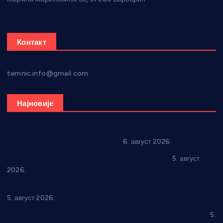
Контакт
temnic.info@gmail.com
Најновије
In memoriam: Тања Вилотијевић
6. август 2026.
Александровац спреман за 61. “Жупску бербу”
5. август
2026.
Нова игралишта стижу у Бошњане, Доњи Катун и Парцане
5. август 2026.
У Ћићевцу одржана Конференција клубова Зоне “Запад”
5.