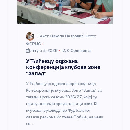
к
а
Текст: Никола Петровић, Фото:
ФСРИС
август 5, 2026
0 Comments
У Ћићевцу одржана
Конференција клубова Зоне
“Запад”
У Ћићевцу је одржана прва седница
Конференције клубова Зоне “Запад” за
такмичарску сезону 2026/27, којој су
присуствовали представници свих 12
клубова, руководство Фудбалског
савеза региона Источне Србије, на челу
са…