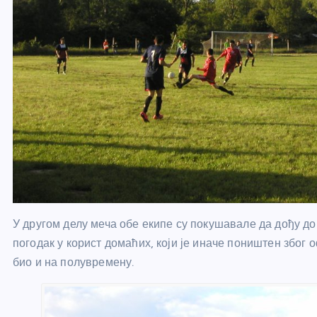
У другом делу меча обе екипе су покушавале да дођу до 
погодак у корист домаћих, који је иначе поништен због о
био и на полувремену.