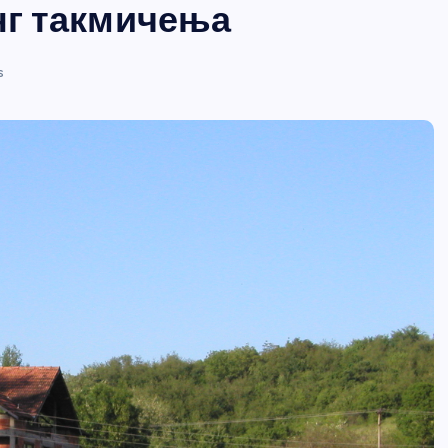
нг такмичења
s