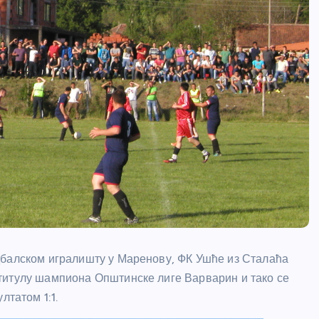
дбалском игралишту у Маренову, ФК Ушће из Сталаћа
титулу шампиона Општинске лиге Варварин и тако се
лтатом 1:1.