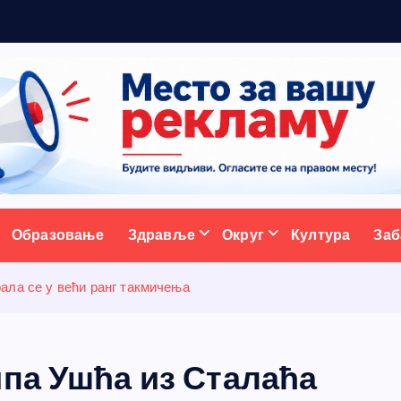
р
а
д
и
ц
и
ј
у
ативни портал
Образовање
Здравље
Округ
Култура
Заб
ала се у већи ранг такмичења
ипа Ушћа из Сталаћа