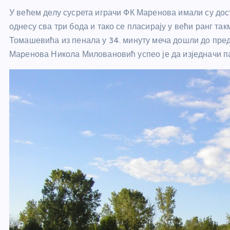
У већем делу сусрета играчи ФК Маренова имали су до
однесу сва три бода и тако се пласирају у већи ранг та
Томашевића из пенала у 34. минуту меча дошли до предн
Маренова Никола Миловановић успео је да изједначи па 