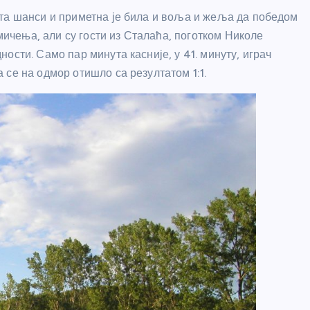
ста шанси и приметна је била и воља и жеља да победом
кмичења, али су гости из Сталаћа, поготком Николе
ости. Само пар минута касније, у 41. минуту, играч
се на одмор отишло са резултатом 1:1.