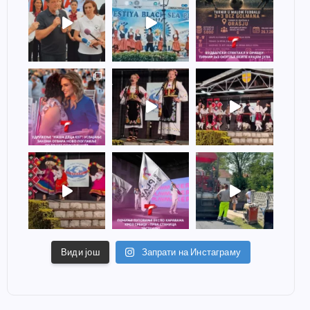
Види још
Запрати на Инстаграму