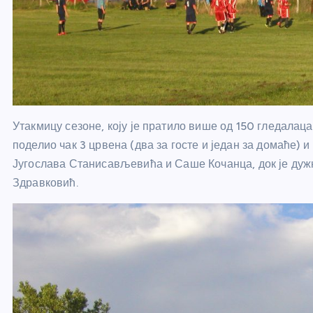
Утакмицу сезоне, коју је пратило више од 150 гледалаца,
поделио чак 3 црвена (два за госте и један за домаће) и
Југослава Станисављевића и Саше Кочанца, док је ду
Здравковић.