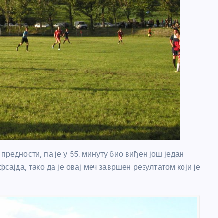
предности, па је у 55. минуту био виђен још један
фсајда, тако да је овај меч завршен резултатом који је