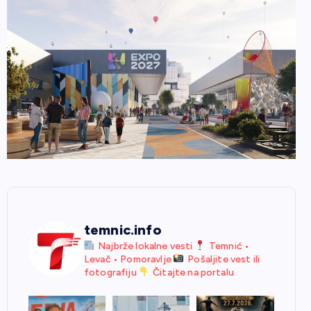
temnic.info
Najbrže lokalne vesti
Temnić •
Levač • Pomoravlje
Pošaljite vest ili
fotografiju
Čitajte na portalu