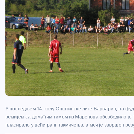
У последњем 14. колу Општинске лиге Варварин, на фу
ремијем са домаћим тимом из Маренова обезбедило је 
пласирало у већи ранг такмичења, а меч је завршен резу