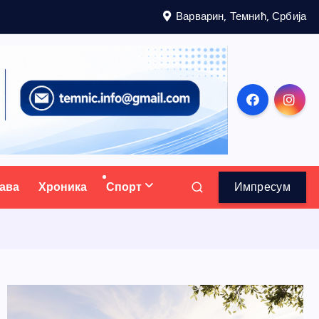
Варварин, Темнић, Србија
ава
Хроника
Спорт
Импресум