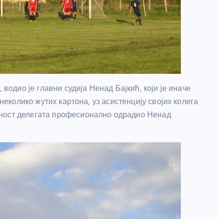
 водио је главни судија Ненад Бајкић, који је иначе
 неколико жутих картона, уз асистенцију својих колега
жност делегата професионално одрадио Ненад