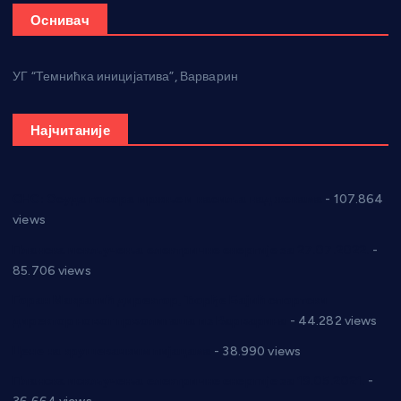
Оснивач
УГ “Темнићка иницијатива”, Варварин
Најчитаније
СНС: Осуда говора мржње и насиља над женама
- 107.864
views
Планска искључења електричне енергије за 27.07.2022.
-
85.706 views
Горан Макрагић директор, Ђорђе Бајић спортски
директор новог прволигаша из Варварина
- 44.282 views
Цене на крушевачким пијацама
- 38.990 views
Планска искључења електричне енергије за 19.05.2021.
-