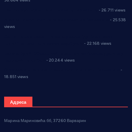
36.664 views
Реконструкција хотела “Плажа” у Варварину
- 26.711 views
Апел за помоћ породици Марковић из Варварина
- 25.538
views
Саопштење и демант Дома здравља “Др Властимир
Годић” на текст који кружи фејсбуком
- 22.168 views
Јелена Вујић-Обрадовић представник Александровца у
Парламенту Србије
- 20.244 views
Откривена илегална штампарија новца код Варварина
-
18.851 views
Адреса
Марина Мариновића бб, 37260 Варварин