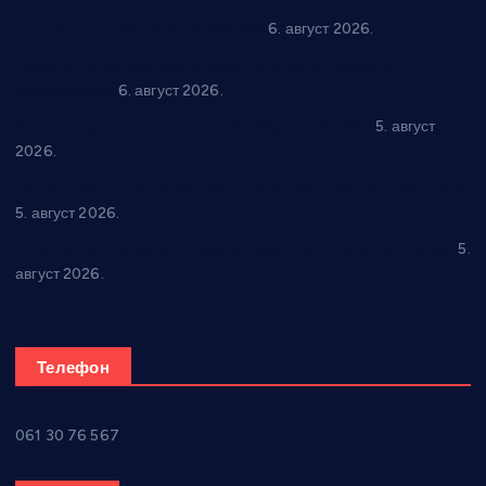
In memoriam: Тања Вилотијевић
6. август 2026.
Даница Петровић оживљава лик и дело Десанке
Максимовић
6. август 2026.
Александровац спреман за 61. “Жупску бербу”
5. август
2026.
Нова игралишта стижу у Бошњане, Доњи Катун и Парцане
5. август 2026.
У Ћићевцу одржана Конференција клубова Зоне “Запад”
5.
август 2026.
Телефон
061 30 76 567