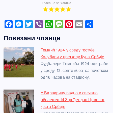
Гласање за чланке
F
M
T
Vi
W
M
Pi
E
S
a
e
w
b
h
e
nt
m
h
Повезани чланци
c
ss
itt
er
at
ss
er
ail
ar
e
e
er
s
a
e
e
Темнић 1924 у среду гостује
b
n
A
g
st
Колубари у претколу Купа Србије
o
g
p
e
Фудбалери Темнића 1924 одиграће
o
er
p
у среду, 12. септембра, са почетком
од 16 часова на стадиону…
k
У Варварину радно и свечано
обележен 142. рођендан Црвеног
крста Србије