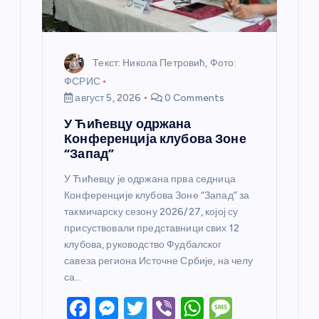
к
а
Текст: Никола Петровић, Фото:
ФСРИС
август 5, 2026
0 Comments
У Ћићевцу одржана
Конференција клубова Зоне
“Запад”
У Ћићевцу је одржана прва седница
Конференције клубова Зоне “Запад” за
такмичарску сезону 2026/27, којој су
присуствовали представници свих 12
клубова, руководство Фудбалског
савеза региона Источне Србије, на челу
са…
F
M
T
Vi
W
M