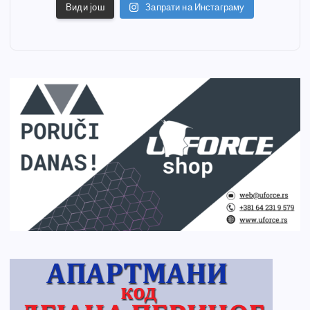
Види још
Запрати на Инстаграму