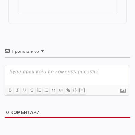
o
g
p
e
st
o
er
p
k
Претплати се
{}
[+]
0
КОМЕНТАРИ