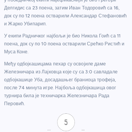
Делгидис са 23 поена, затим Иван Тодоровић са 16,
док су по 12 поена остварили Александар Стефановић
и Жарко Убипарип.
У екипи Радничког најбољи је био Никола Гоић са 11
поена, док су по 10 поена остварили Срећко Ристић и
Муса Коне.
Међу одбојкашицама пехар су освојиле даме
Железничара из Лајковца које су са 3:0 савладале
одбојкашице Уба, досадашњег браниоца трофеја,
после 74 минута игре. Најбоља одбојкашица овог
турнира била је техничарка Железничара Рада
Перовић.
5