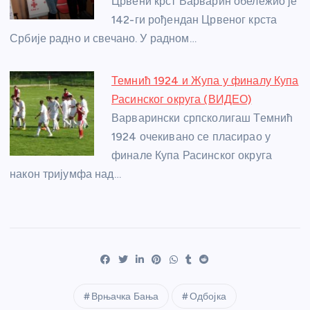
Црвени крст Варварин обележио је
142-ги рођендан Црвеног крста
Србије радно и свечано. У радном…
Темнић 1924 и Жупа у финалу Купа
Расинског округа (ВИДЕО)
Варварински српсколигаш Темнић
1924 очекивано се пласирао у
финале Купа Расинског округа
након тријумфа над…
Врњачка Бања
Одбојка