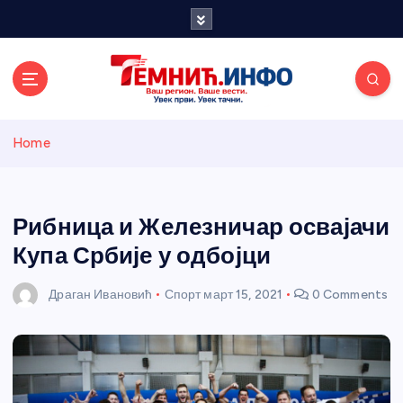
S
k
i
p
t
o
Темнићки
c
Home
o
n
информативн
t
e
Рибница и Железничар освајачи
и портал
n
Купа Србије у одбојци
t
Драган Ивановић
Спорт
март 15, 2021
0 Comments