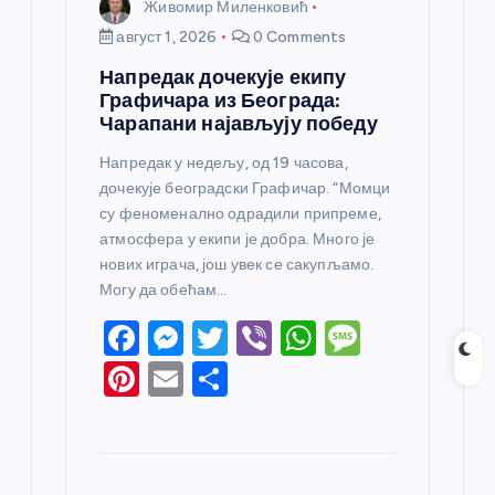
Живомир Миленковић
август 1, 2026
0 Comments
Напредак дочекује екипу
Графичара из Београда:
Чарапани најављују победу
Напредак у недељу, од 19 часова,
дочекује београдски Графичар. “Момци
су феноменално одрадили припреме,
атмосфера у екипи је добра. Много је
нових играча, још увек се сакупљамо.
Могу да обећам…
F
M
T
Vi
W
M
a
e
w
b
h
e
Pi
E
S
c
ss
itt
er
at
ss
nt
m
h
e
e
er
s
a
er
ail
ar
b
n
A
g
e
e