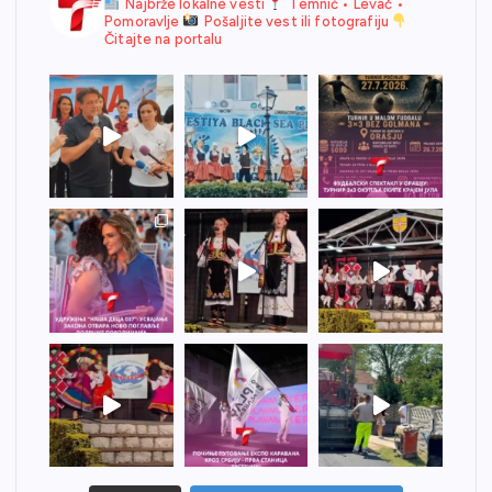
Najbrže lokalne vesti
Temnić • Levač •
Pomoravlje
Pošaljite vest ili fotografiju
Čitajte na portalu