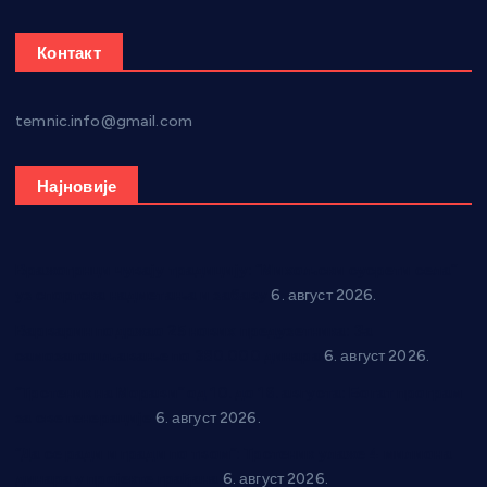
Контакт
temnic.info@gmail.com
Најновије
Вражогрнци чувају традицију: “Михољски сусрети села”
уз спортска надметања и забаву
6. август 2026.
Варварин подржао 25 нових предузетника: За
самозапошљавање по 380.000 динара
6. август 2026.
“Трстеник на Морави” од 10. до 16. августа: Богат програм
за све генерације
6. август 2026.
“Да се ради и гради по твом”: Трстеник улаже 4 милиона
динара у пројекте грађана
6. август 2026.