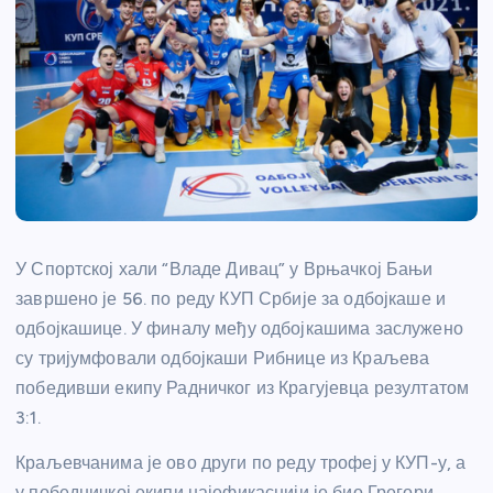
У Спортској хали “Владе Дивац” у Врњачкој Бањи
завршено је 56. по реду КУП Србије за одбојкаше и
одбојкашице. У финалу међу одбојкашима заслужено
су тријумфовали одбојкаши Рибнице из Краљева
победивши екипу Радничког из Крагујевца резултатом
3:1.
Краљевчанима је ово други по реду трофеј у КУП-у, а
у победничкој екипи најефикаснији је био Грегори