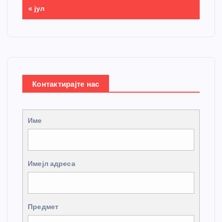
« јул
Контактирајте нас
Име
Имејл адреса
Предмет