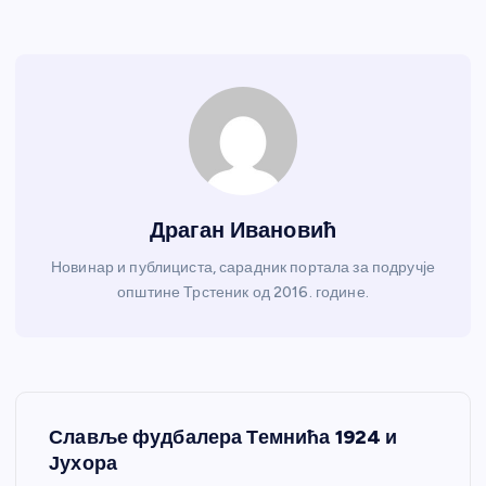
Драган Ивановић
Новинар и публициста, сарадник портала за подручје
општине Трстеник од 2016. године.
К
Славље фудбалера Темнића 1924 и
р
Јухора