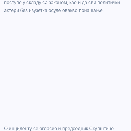
поступе у складу са законом, као и да сви политички
актери без изузетка осуде овакво понашање.
О инциденту се огласио и председник Скупштине