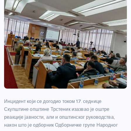
Инцидент који се догодио током 17. седнице
Скупштине општине Трстеник изазвао је оштре
реакције јавности, али и општинског руководства,
након што је одборник Одборничке групе Народног