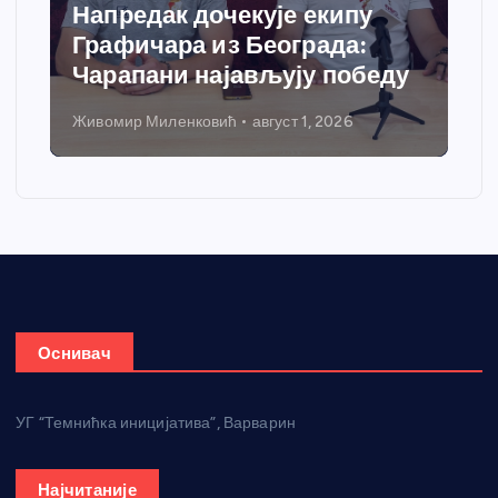
у
Спортски центар “Ћићевац”
:
добија савремени систем
беду
грејања
Никола Петровић
јул 31, 2026
Оснивач
УГ “Темнићка иницијатива”, Варварин
Најчитаније