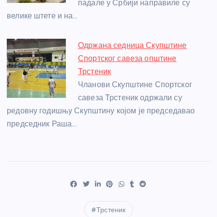
падале у Србији направиле су
велике штете и на…
Одржана седница Скупштине
Спортског савеза општине
Трстеник
Чланови Скупштине Спортског
савеза Трстеник одржали су
редовну годишњу Скупштину којом је председавао
председник Раша…
Трстеник