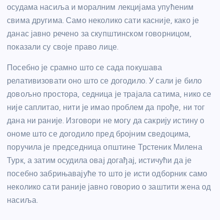
осудама насиља и моралним лекцијама упућеним
свима другима. Само неколико сати касније, како је
данас јавно речено за скупштинском говорницом,
показали су своје право лице.
Посебно је срамно што се сада покушава
релативизовати оно што се догодило. У сали је било
довољно простора, седница је трајала сатима, нико се
није саплитао, нити је имао проблем да прође, ни тог
дана ни раније. Изговори не могу да сакрију истину о
ономе што се догодило пред бројним сведоцима,
поручила је председница општине Трстеник Милена
Турк, а затим осудила овај догађај, истичући да је
посебно забрињавајуће то што је исти одборник само
неколико сати раније јавно говорио о заштити жена од
насиља.