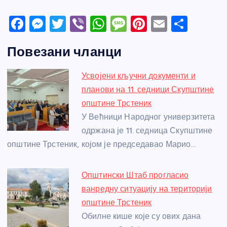
F
M
T
Vi
W
M
Pi
E
S
a
e
w
b
h
e
nt
m
h
Повезани чланци
c
ss
itt
er
at
ss
er
ail
ar
e
e
er
s
a
e
e
Усвојени кључни документи и
b
n
A
g
st
планови на 11. седници Скупштине
o
g
p
e
општине Трстеник
o
er
p
У Већници Народног универзитета
одржана је 11. седница Скупштине
k
општине Трстеник, којом је председавао Марио…
Општински Штаб прогласио
ванредну ситуацију на територији
општине Трстеник
Обилне кише које су ових дана