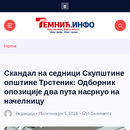
S
k
i
p
t
o
Темнићки
c
Home
o
n
информативн
t
e
Скандал на седници Скупштине
и портал
n
општине Трстеник: Одборник
t
опозиције два пута насрнуо на
начелницу
Редакција
Политика
јун 5, 2026
1 Comments