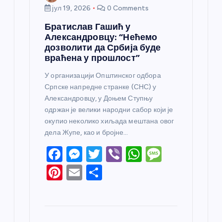
јул 19, 2026
0 Comments
Братислав Гашић у
Александровцу: “Нећемо
дозволити да Србија буде
враћена у прошлост”
У организацији Општинског одбора
Српске напредне странке (СНС) у
Александровцу, у Доњем Ступњу
одржан је велики народни сабор који је
окупио неколико хиљада мештана овог
дела Жупе, као и бројне…
F
M
T
Vi
W
M
a
e
w
b
h
e
Pi
E
S
c
ss
itt
er
at
ss
nt
m
h
e
e
er
s
a
er
ail
ar
b
n
A
g
e
e