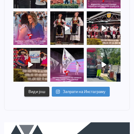
Види још
Запрати на Инстаграму