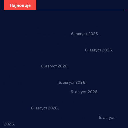
Најновије
Вражогрнци чувају традицију: “Михољски сусрети села”
уз спортска надметања и забаву
6. август 2026.
Варварин подржао 25 нових предузетника: За
самозапошљавање по 380.000 динара
6. август 2026.
“Трстеник на Морави” од 10. до 16. августа: Богат програм
за све генерације
6. август 2026.
“Да се ради и гради по твом”: Трстеник улаже 4 милиона
динара у пројекте грађана
6. август 2026.
In memoriam: Тања Вилотијевић
6. август 2026.
Даница Петровић оживљава лик и дело Десанке
Максимовић
6. август 2026.
Александровац спреман за 61. “Жупску бербу”
5. август
2026.