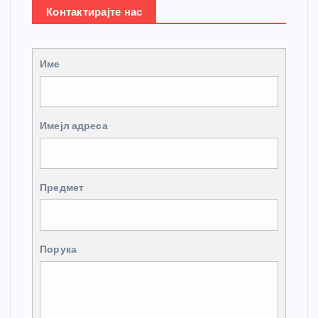
Контактирајте нас
Име
Имејл адреса
Предмет
Порука