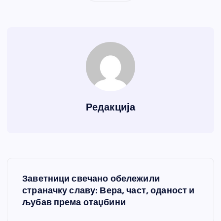
Редакција
К
Заветници свечано обележили
р
страначку славу: Вера, част, оданост и
љубав према отаџбини
е