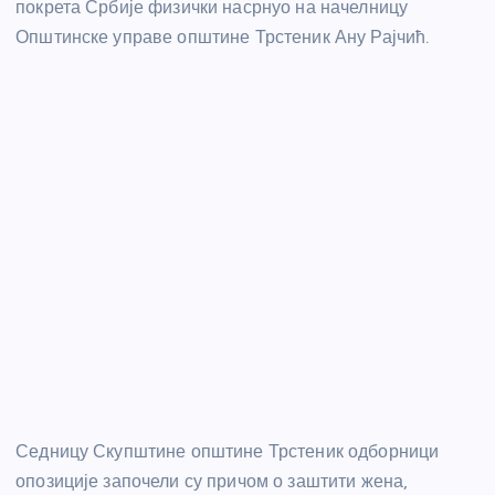
покрета Србије физички насрнуо на начелницу
Општинске управе општине Трстеник Ану Рајчић.
Седницу Скупштине општине Трстеник одборници
опозиције започели су причом о заштити жена,