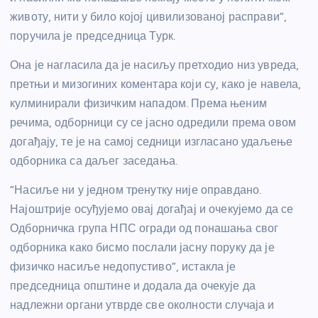
животу, нити у било којој цивилизованој расправи”,
поручила је председница Турк.
Она је нагласила да је насиљу претходио низ увреда,
претњи и мизогиних коментара који су, како је навела,
кулминирали физичким нападом. Према њеним
речима, одборници су се јасно одредили према овом
догађају, те је на самој седници изгласано удаљење
одборника са даљег заседања.
“Насиље ни у једном тренутку није оправдано.
Најоштрије осуђујемо овај догађај и очекујемо да се
Одборничка група НПС огради од понашања свог
одборника како бисмо послали јасну поруку да је
физичко насиље недопустиво”, истакла је
председница општине и додала да очекује да
надлежни органи утврде све околности случаја и