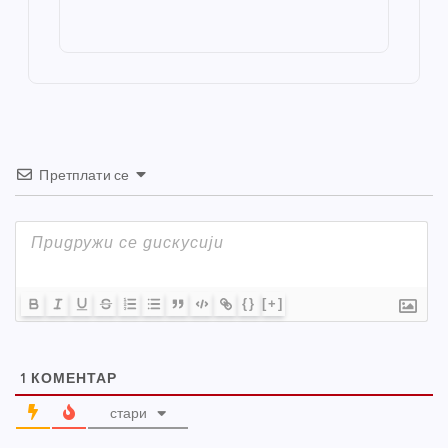
o
g
p
e
st
o
er
p
k
Претплати се
{}
[+]
1
КОМЕНТАР
стари