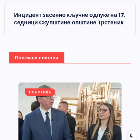
т
Инцидент засенио кључне одлуке на 17.
седници Скупштине општине Трстеник
а
њ
е
Повезани постови
ч
л
ПОЛИТИКА
а
н
к