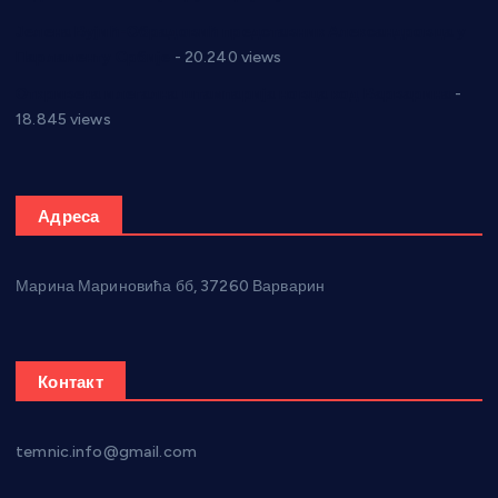
Јелена Вујић-Обрадовић представник Александровца у
Парламенту Србије
- 20.240 views
Откривена илегална штампарија новца код Варварина
-
18.845 views
Адреса
Марина Мариновића бб, 37260 Варварин
Контакт
temnic.info@gmail.com