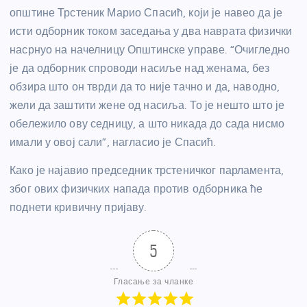
општине Трстеник Марио Спасић, који је навео да је
исти одборник током заседања у два наврата физички
насрнуо на начелницу Општинске управе. “Очигледно
је да одборник спроводи насиље над женама, без
обзира што он тврди да то није тачно и да, наводно,
жели да заштити жене од насиља. То је нешто што је
обележило ову седницу, а што никада до сада нисмо
имали у овој сали”, нагласио је Спасић.
Како је најавио председник трстеничког парламента,
због ових физичких напада против одборника ће
поднети кривичну пријаву.
5
Гласање за чланке