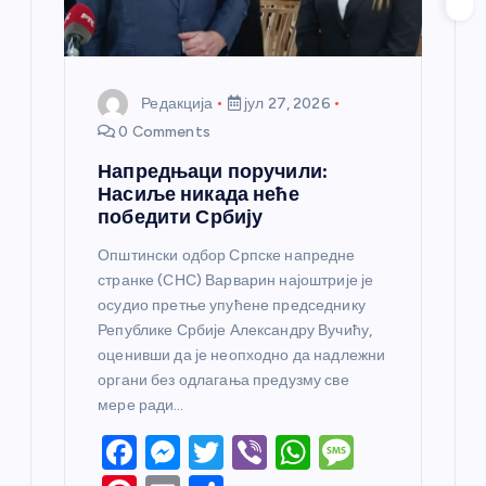
а
Редакција
јул 27, 2026
0 Comments
Напредњаци поручили:
Насиље никада неће
победити Србију
Општински одбор Српске напредне
странке (СНС) Варварин најоштрије је
осудио претње упућене председнику
Републике Србије Александру Вучићу,
оценивши да је неопходно да надлежни
органи без одлагања предузму све
мере ради…
F
M
T
Vi
W
M