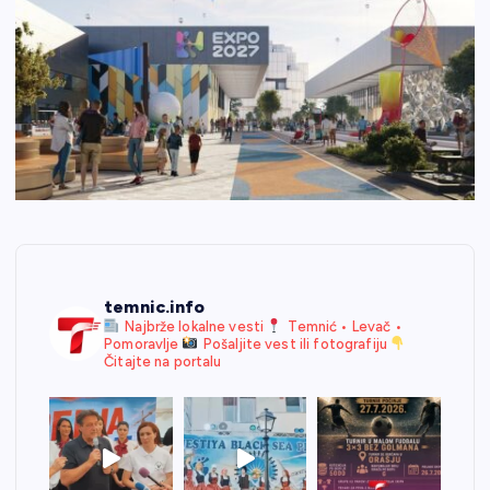
temnic.info
Najbrže lokalne vesti
Temnić • Levač •
Pomoravlje
Pošaljite vest ili fotografiju
Čitajte na portalu