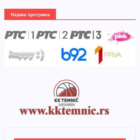
Најава програма