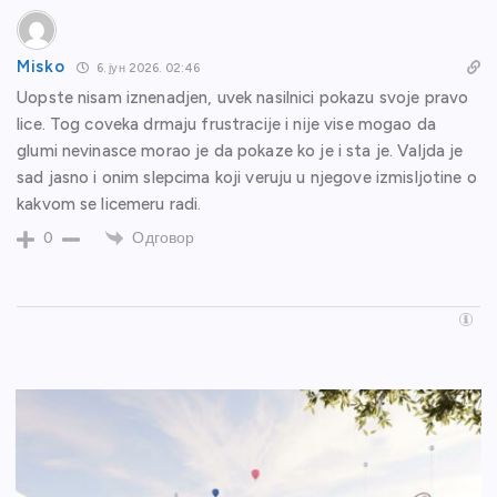
Misko
6. јун 2026. 02:46
Uopste nisam iznenadjen, uvek nasilnici pokazu svoje pravo
lice. Tog coveka drmaju frustracije i nije vise mogao da
glumi nevinasce morao je da pokaze ko je i sta je. Valjda je
sad jasno i onim slepcima koji veruju u njegove izmisljotine o
kakvom se licemeru radi.
Одговор
0