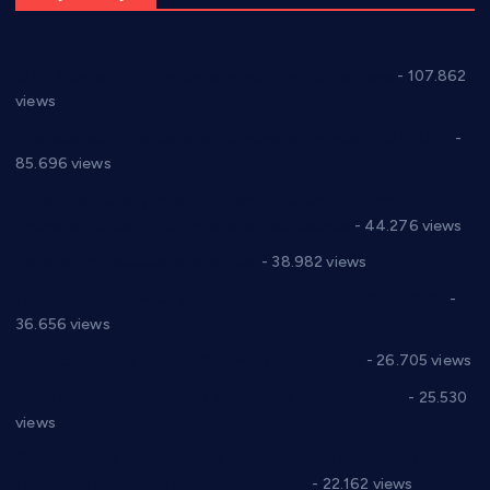
СНС: Осуда говора мржње и насиља над женама
- 107.862
views
Планска искључења електричне енергије за 27.07.2022.
-
85.696 views
Горан Макрагић директор, Ђорђе Бајић спортски
директор новог прволигаша из Варварина
- 44.276 views
Цене на крушевачким пијацама
- 38.982 views
Планска искључења електричне енергије за 19.05.2021.
-
36.656 views
Реконструкција хотела “Плажа” у Варварину
- 26.705 views
Апел за помоћ породици Марковић из Варварина
- 25.530
views
Саопштење и демант Дома здравља “Др Властимир
Годић” на текст који кружи фејсбуком
- 22.162 views