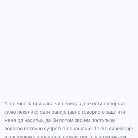
“Посебно забрињава чињеница да је исти одборник
само неколико сати раније јавно говорио о заштити
жена од насиља, да би потом својим поступком
показао потпуно супротно понашање. Такво лицемерје
и насилничко понашање немају место у политичком