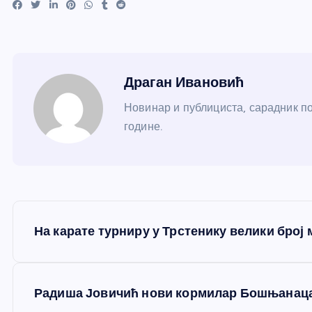
Драган Ивановић
Новинар и публициста, сарадник по
године.
К
На карате турниру у Трстенику велики број
р
е
Радиша Јовичић нови кормилар Бошњанац