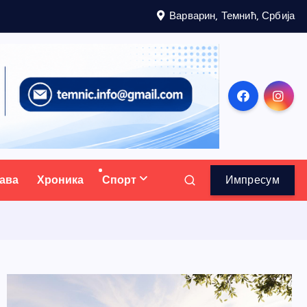
Варварин, Темнић, Србија
ава
Хроника
Спорт
Импресум