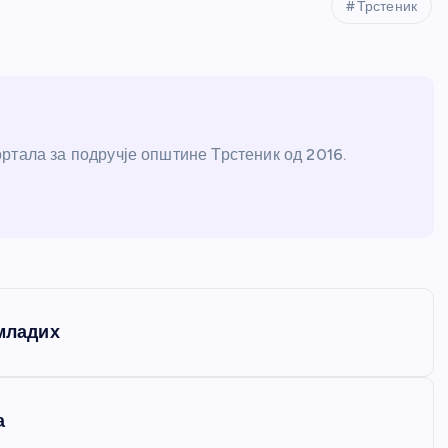
Трстеник
ртала за подручје општине Трстеник од 2016.
 младих
а