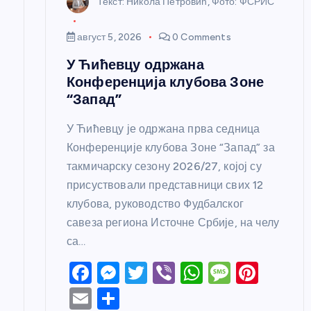
Текст: Никола Петровић, Фото: ФСРИС
к
август 5, 2026
0 Comments
а
У Ћићевцу одржана
Конференција клубова Зоне
“Запад”
У Ћићевцу је одржана прва седница
Конференције клубова Зоне “Запад” за
такмичарску сезону 2026/27, којој су
присуствовали представници свих 12
клубова, руководство Фудбалског
савеза региона Источне Србије, на челу
са…
F
M
T
Vi
W
M
Pi
a
e
w
b
h
e
nt
E
S