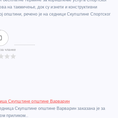
ова на такмичење, док су изнети и конструктивни
кој општини, речено је на седници Скупштине Спортског
0
за чланке
дница Скупштине општине Варварин
едница Скупштине општине Варварин заказана је за
и том приликом…