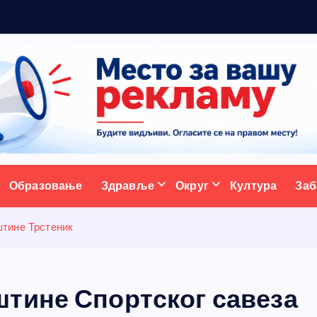
р
а
ативни портал
Образовање
Здравље
Округ
Култура
Заб
тине Трстеник
тине Спортског савеза