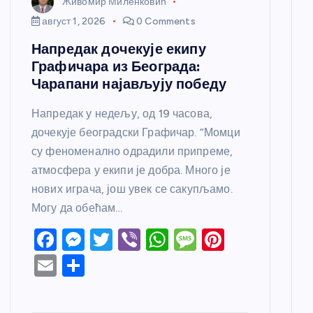
Живомир Миленковић
август 1, 2026
0 Comments
Напредак дочекује екипу
Графичара из Београда:
Чарапани најављују победу
Напредак у недељу, од 19 часова,
дочекује београдски Графичар. “Момци
су феноменално одрадили припреме,
атмосфера у екипи је добра. Много је
нових играча, још увек се сакупљамо.
Могу да обећам…
F
M
T
Vi
W
M
Pi
a
e
w
b
h
e
nt
E
S
c
ss
itt
er
at
ss
er
m
h
e
e
er
s
a
e
ail
ar