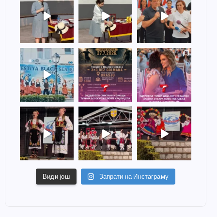
Види још
Запрати на Инстаграму