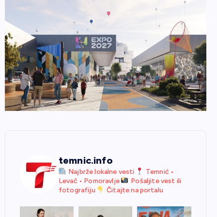
temnic.info
Najbrže lokalne vesti
Temnić •
Levač • Pomoravlje
Pošaljite vest ili
fotografiju
Čitajte na portalu