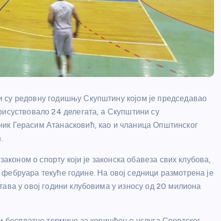
 су редовну годишњу Скупштину којом је председавао
рисуствовало 24 делегата, а Скупштини су
ик Герасим Атанасковић, као и чланица Општинског
.
законом о спорту који је законска обавеза свих клубова,
7. фебруара текуће године. На овој седници размотрена је
тава у овој години клубовима у износу од 20 милиона
 и бесплатне термине за коришћење услуга Спортског