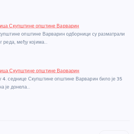
ница Скупштине општине Варварин
Скупштине општине Варварин одборници су разматрали
г реда, међу којима…
ница Скупштине општине Варварин
 4. седнице Скупштине општине Варварин било је 35
на је донела…