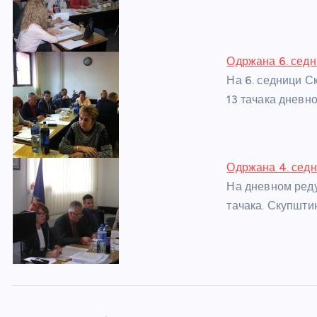
o
er
p
k
Одржана 6. сед
На 6. седници 
13 тачака дневно
Одржана 4. сед
На дневном реду
тачака. Скупшти