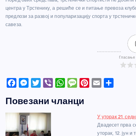
центра у Трстенику, а решиће се и питање превоза клуб
предлози за развој и популаризацију спорта у трстенич
савеза.
Гласање 
F
M
T
Vi
W
M
Pi
E
S
a
e
w
b
h
e
nt
m
h
Повезани чланци
c
ss
itt
er
at
ss
er
ail
ar
e
e
er
s
a
e
e
У уторак 21. се
b
n
A
g
st
Двадесет прва с
o
g
p
e
уторак, 12. јун 