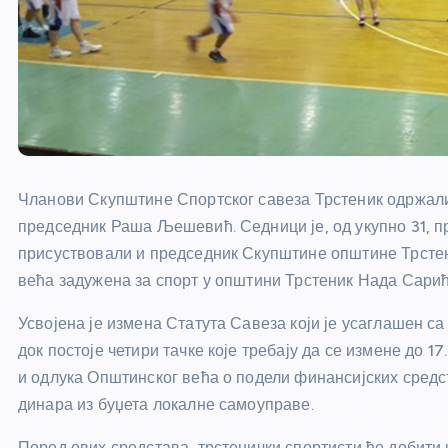
Чланови Скупштине Спортског савеза Трстеник одржали
председник Раша Љешевић. Седници је, од укупно 31, п
присуствовали и председник Скупштине општине Трстен
већа задужена за спорт у општини Трстеник Нада Сарић
Усвојена је измена Статута Савеза који је усаглашен са 
док постоје четири тачке које требају да се измене до 1
и одлука Општинског већа о подели финансијских средс
динара из буџета локалне самоуправе.
Поред ових средстава, трстенички спортисти ће добити