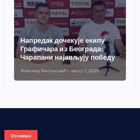
Спортски центар “Ћићевац”
добија савремени систем
грејања
Никола Петровић
јул 31, 2026
Оснивач