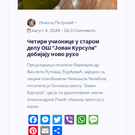
а
Никола Петровић
август 4, 2026
0 Comments
Четири учионице у старом
делу ОШ “Јован Курсула”
добијају ново рухо
Председница општине Варварин др
Виолета Лутовац Ђурђевић, заједно са
својим помоћником Немањом Чолићем,
посетила је Основну школу “Јован
Курсула”, где је са директорком школе
Александром Ракић обишла простор у
којем…
F
M
T
Vi
W
M
a
e
w
b
h
e
Pi
E
S