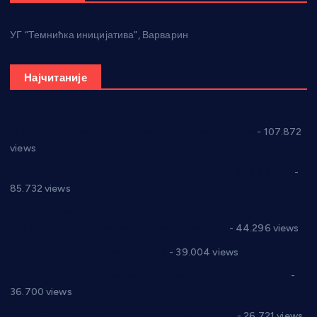
УГ “Темнићка иницијатива”, Варварин
Најчитаније
СНС: Осуда говора мржње и насиља над женама
- 107.872
views
Планска искључења електричне енергије за 27.07.2022.
-
85.732 views
Горан Макрагић директор, Ђорђе Бајић спортски
директор новог прволигаша из Варварина
- 44.296 views
Цене на крушевачким пијацама
- 39.004 views
Планска искључења електричне енергије за 19.05.2021.
-
36.700 views
Реконструкција хотела “Плажа” у Варварину
- 26.721 views