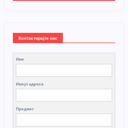
Контактирајте нас
Име
Имејл адреса
Предмет