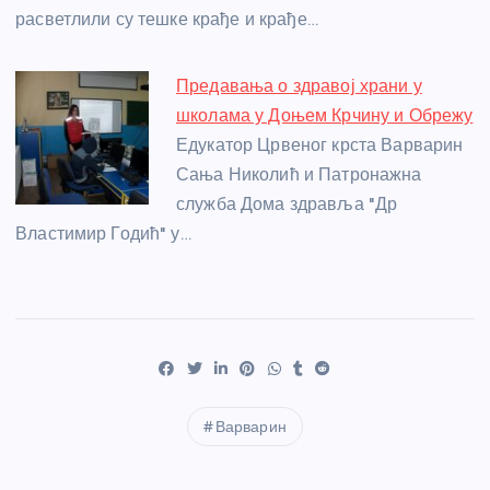
расветлили су тешке крађе и крађе…
Предавања о здравој храни у
школама у Доњем Крчину и Обрежу
Едукатор Црвеног крста Варварин
Сања Николић и Патронажна
служба Дома здравља "Др
Властимир Годић" у…
Варварин