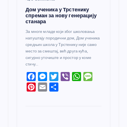
Дом ученика у Трстенику
спреман за нову генерацију
станара
За многе младе који због школовања
напуштају породични дом, Дом ученика
средњих школа у Трстенику није само
место за смештај, већ друга кућа,
сигурно уточиште и простор у коме
стичу…
F
M
T
Vi
W
M
a
e
w
b
h
e
Pi
E
S
c
ss
itt
er
at
ss
nt
m
h
e
e
er
s
a
er
ail
ar
b
n
A
g
e
e
o
g
p
e
st