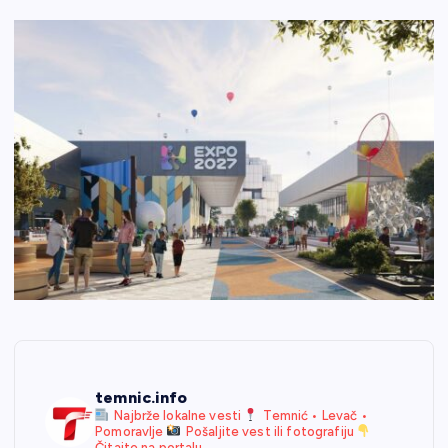
temnic.info
Najbrže lokalne vesti
Temnić • Levač •
Pomoravlje
Pošaljite vest ili fotografiju
Čitajte na portalu