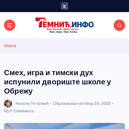
S
k
i
p
t
o
Темнићки
c
Home
o
n
информативн
t
e
Смех, игра и тимски дух
и портал
n
испунили двориште школе у
t
Обрежу
Никола Петровић
Образовање
октобар 24, 2025
0 Comments