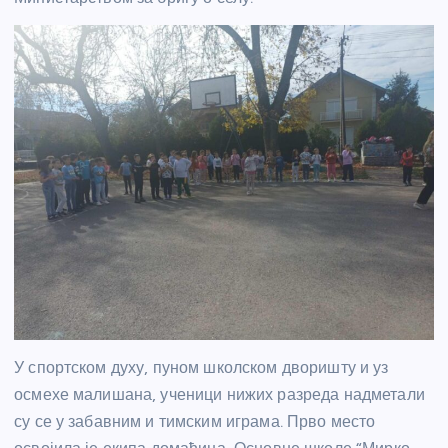
У спортском духу, пуном школском дворишту и уз
осмехе малишана, ученици нижих разреда надметали
су се у забавним и тимским играма. Прво место