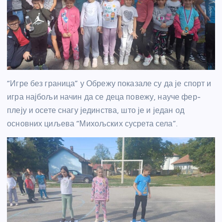
“Игре без граница” у Обрежу показале су да је спорт и
игра најбољи начин да се деца повежу, науче фер-
плеју и осете снагу јединства, што је и један од
основних циљева “Михољских сусрета села”.