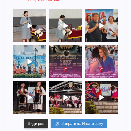
Види још
Запрати на Инстаграму