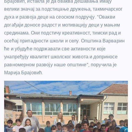
Брајовић, истакла је да оваква дешавања имају
велики значај за подстицање дружења, такмичарског
духа и развоја деце на сеоском подручју. “Овакви
догађаји доносе радост и мотивацију деци у мањим
срединама. Они подстичу креативност, тимски рад и
осећај припадности школи и селу. Општина Варварин
ће и убудуће подржавати све активности које
унапређују квалитет школског живота и доприносе
равномерном развоју наше општине”, поручила је
Марија Брајовић.