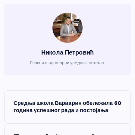
Никола Петровић
Главни и одговорни уредник портала.
К
Средња школа Варварин обележила 60
р
година успешног рада и постојања
е