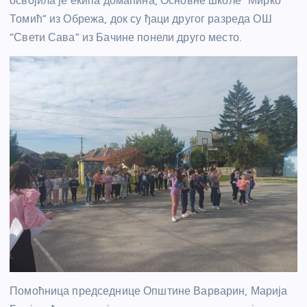
освојила је екипа домаћина, Основне школе “Мирко
Томић” из Обрежа, док су ђаци другог разреда ОШ
“Свети Сава” из Бачине понели друго место.
Помоћница председнице Општине Варварин, Марија