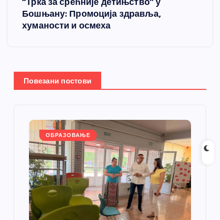
“Трка за срећније детињство” у
т
Бошњану: Промоција здравља,
хуманости и осмеха
а
њ
е
Повезани постови
ч
л
ОБРАЗОВАЊЕ
а
н
к