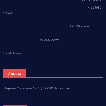
Апел за помоћ породици Марковић из Варварина
- 25.548
views
Саопштење и демант Дома здравља “Др Властимир
Годић” на текст који кружи фејсбуком
- 22.176 views
Јелена Вујић-Обрадовић представник Александровца у
Парламенту Србије
- 20.256 views
Откривена илегална штампарија новца код Варварина
-
18.863 views
Адреса
Марина Мариновића бб, 37260 Варварин