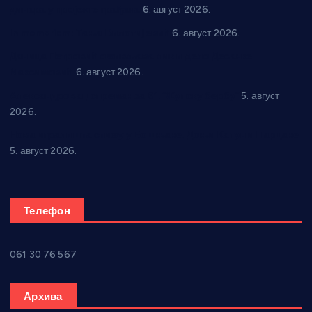
динара у пројекте грађана
6. август 2026.
In memoriam: Тања Вилотијевић
6. август 2026.
Даница Петровић оживљава лик и дело Десанке
Максимовић
6. август 2026.
Александровац спреман за 61. “Жупску бербу”
5. август
2026.
Нова игралишта стижу у Бошњане, Доњи Катун и Парцане
5. август 2026.
Телефон
061 30 76 567
Архива