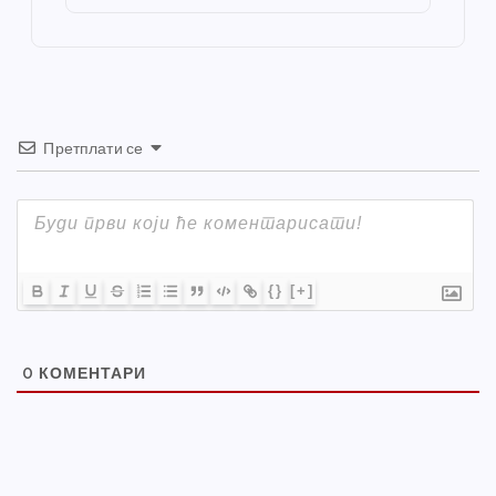
o
er
p
k
Претплати се
{}
[+]
0
КОМЕНТАРИ