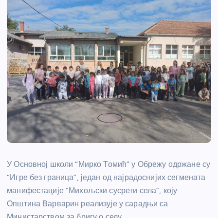
У Основној школи “Мирко Томић” у Обрежу одржане су
“Игре без граница”, један од најрадоснијих сегмената
манифестације “Михољски сусрети села”, коју
Општина Варварин реализује у сарадњи са
Министарством за бригу о селу.