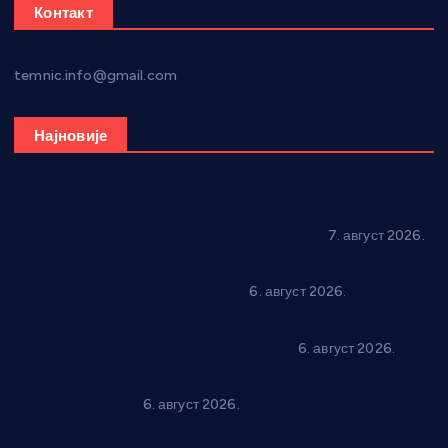
Контакт
temnic.info@gmail.com
Најновије
Општина Ћићевац наставља да подржава предузетнике:
10 нових субвенција за самозапошљавање
7. август 2026.
Вражогрнци чувају традицију: “Михољски сусрети села”
уз спортска надметања и забаву
6. август 2026.
Варварин подржао 25 нових предузетника: За
самозапошљавање по 380.000 динара
6. август 2026.
“Трстеник на Морави” од 10. до 16. августа: Богат програм
за све генерације
6. август 2026.
“Да се ради и гради по твом”: Трстеник улаже 4 милиона