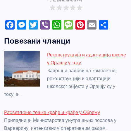
Гласање за чланке
F
M
T
Vi
W
M
Pi
E
S
a
e
w
b
h
e
nt
m
h
Повезани чланци
c
ss
itt
er
at
ss
er
ail
ar
e
e
er
s
a
e
e
Реконструкција и адаптација школе
b
n
A
g
st
у Орашју у току
o
g
p
e
Завршни радови на комплетној
o
er
p
реконструкцији и адаптацији
школског објекта у Орашју су у
k
току, а…
Расветљене тешке крађе и крађе у Обрежу
Припадници Министарства унутрашњих послова у
Варварину, интензивним оперативним радом,