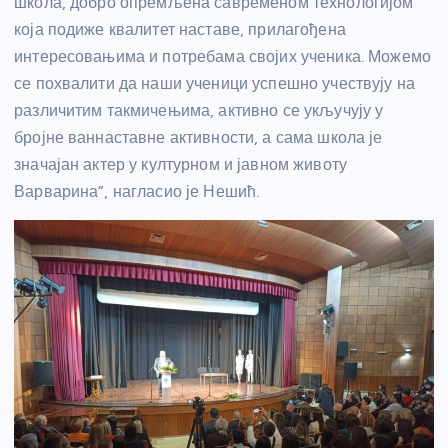
школа, добро опремљена савременом технологијом
која подиже квалитет наставе, прилагођена
интересовањима и потребама својих ученика. Можемо
се похвалити да наши ученици успешно учествују на
различитим такмичењима, активно се укључују у
бројне ваннаставне активности, а сама школа је
значајан актер у културном и јавном животу
Варварина”, нагласио је Нешић.