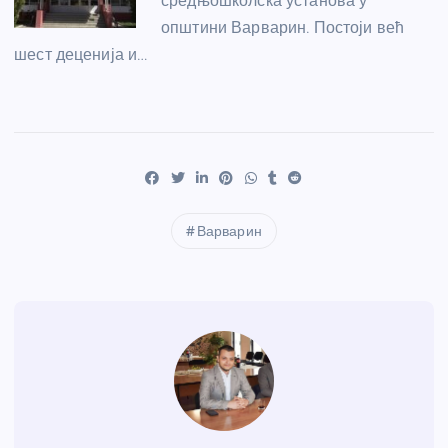
средњошколска установа у
општини Варварин. Постоји већ
шест деценија и…
Варварин