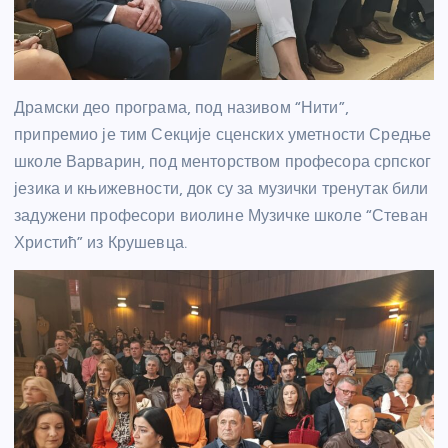
Драмски део програма, под називом “Нити”,
припремио је тим Секције сценских уметности Средње
школе Варварин, под менторством професора српског
језика и књижевности, док су за музички тренутак били
задужени професори виолине Музичке школе “Стеван
Христић” из Крушевца.