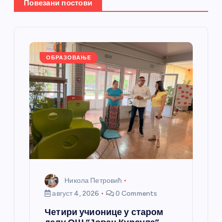
е
Повезани постови
ч
л
ОБРАЗОВАЊЕ
а
н
к
а
Никола Петровић
август 4, 2026
0 Comments
Четири учионице у старом