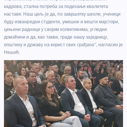
кадрова, стална потреба за подизање квалитета
наставе. Наш циљ је да, по завршетку школе, ученици
буду изванредни студенти, умешни и вешти мајстори,
цењени радници у својим колективима, угледни
домаћини и да, као такви, граде нашу заједницу,
општину и државу на корист свих грађана”, нагласио је
Нешић.