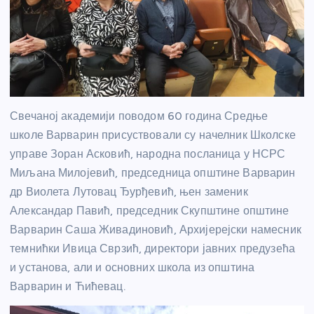
Свечаној академији поводом 60 година Средње
школе Варварин присуствовали су начелник Школске
управе Зоран Асковић, народна посланица у НСРС
Миљана Милојевић, председница општине Варварин
др Виолета Лутовац Ђурђевић, њен заменик
Александар Павић, председник Скупштине општине
Варварин Саша Живадиновић, Архијерејски намесник
темнићки Ивица Сврзић, директори јавних предузећа
и установа, али и основних школа из општина
Варварин и Ћићевац.