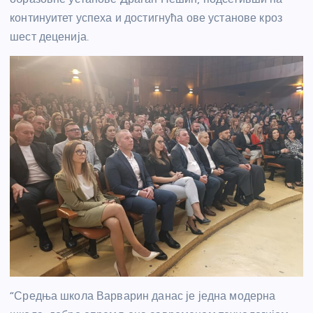
континуитет успеха и достигнућа ове установе кроз
шест деценија.
“Средња школа Варварин данас је једна модерна