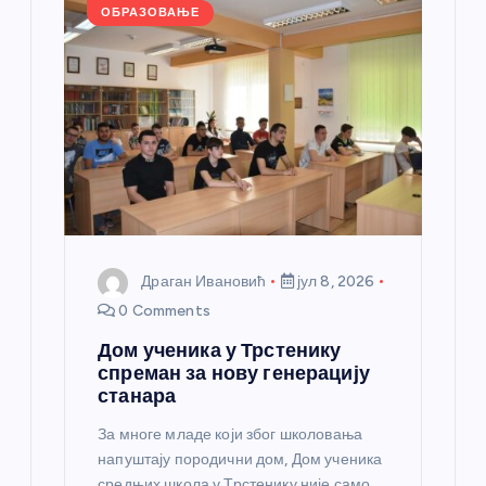
k
ОБРАЗОВАЊЕ
Драган Ивановић
јул 8, 2026
0 Comments
Дом ученика у Трстенику
спреман за нову генерацију
станара
За многе младе који због школовања
напуштају породични дом, Дом ученика
средњих школа у Трстенику није само