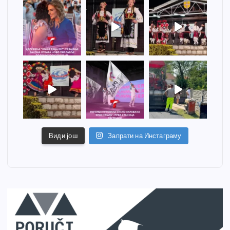
Види још
Запрати на Инстаграму