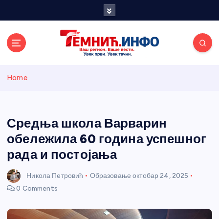
S
k
i
p
t
o
Темнићки
c
Home
o
n
информативн
t
e
Средња школа Варварин
и портал
n
обележила 60 година успешног
t
рада и постојања
Никола Петровић
Образовање
октобар 24, 2025
0 Comments