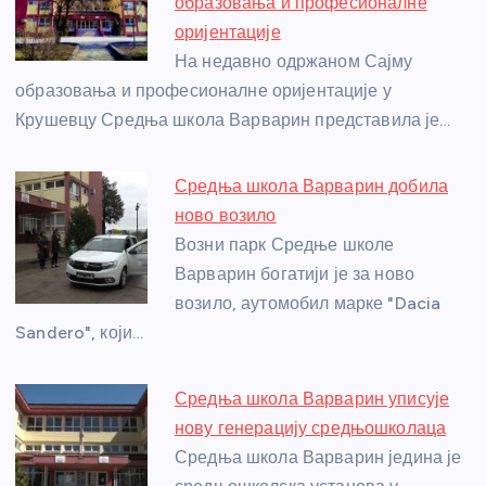
o
g
p
e
образовања и професионалне
o
er
p
оријентације
На недавно одржаном Сајму
k
образовања и професионалне оријентације у
Крушевцу Средња школа Варварин представила је…
Средња школа Варварин добила
ново возило
Возни парк Средње школе
Варварин богатији је за ново
возило, аутомобил марке "Dacia
Sandero", који…
Средња школа Варварин уписује
нову генерацију средњошколаца
Средња школа Варварин једина је