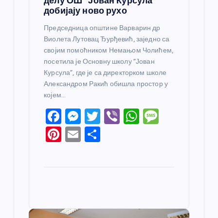
делу ОШ “Јован Курсула”
добијају ново рухо
Председница општине Варварин др
Виолета Лутовац Ђурђевић, заједно са
својим помоћником Немањом Чолићем,
посетила је Основну школу “Јован
Курсула”, где је са директорком школе
Александром Ракић обишла простор у
којем…
F
M
T
Vi
W
M
a
e
w
b
h
e
Pi
E
S
c
ss
itt
er
at
ss
nt
m
h
e
e
er
s
a
er
ail
ar
b
n
A
g
e
e
o
g
p
e
st
o
er
p