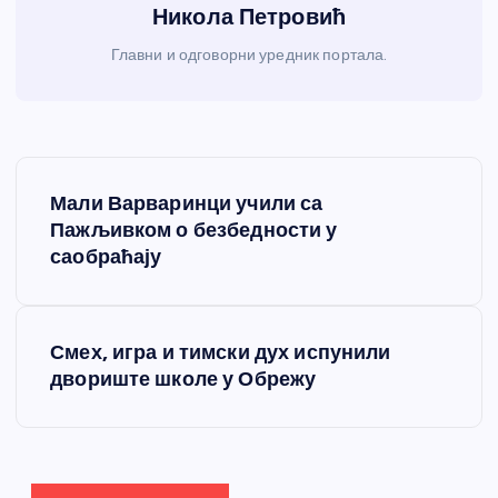
Никола Петровић
Главни и одговорни уредник портала.
К
Мали Варваринци учили са
р
Пажљивком о безбедности у
саобраћају
е
т
Смех, игра и тимски дух испунили
двориште школе у Обрежу
а
њ