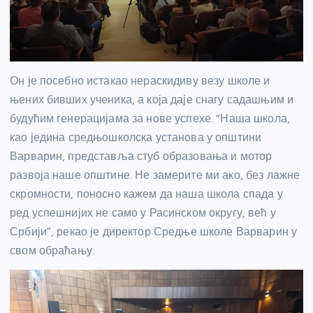
Он је посебно истакао нераскидиву везу школе и
њених бивших ученика, а која даје снагу садашњим и
будућим генерацијама за нове успехе. “Наша школа,
као једина средњошколска установа у општини
Варварин, представља стуб образовања и мотор
развоја наше општине. Не замерите ми ако, без лажне
скромности, поносно кажем да наша школа спада у
ред успешнијих не само у Расинском округу, већ у
Србији”, рекао је директор Средње школе Варварин у
свом обраћању.