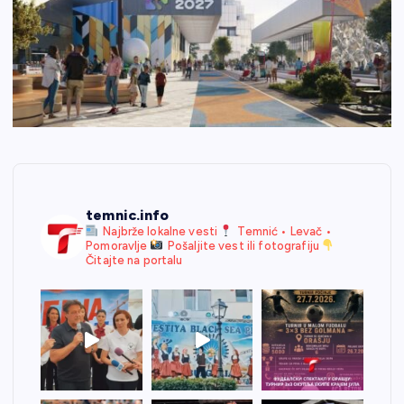
temnic.info
Najbrže lokalne vesti
Temnić • Levač •
Pomoravlje
Pošaljite vest ili fotografiju
Čitajte na portalu