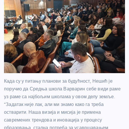
Када су у питању планови за будућност, Нешић је
поручио да Средња школа Варварин себе види раме
уз раме са најбољим школама у овом делу земље.
“Задатак није лак, али ми знамо како га треба
остварити. Наша визија и мисија је примена
савремених трендова и иновација у процесу
образовања, стална потреба за усавршавањем