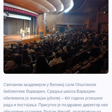
Свечаном академијом у Великој сали Општинске
библиотеке Варварин, Средња школа Варварин
обележила је значајан јубилеј – 60 година успешног
рада и постојања. Присутне је поздравио директор ове
образовне установе Драган Нешић, подсетивши на