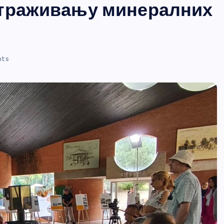
страживању минералних
nts