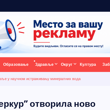
р
а
ативни портал
Образовање
Здравље
Округ
Култура
Заб
авље у научном истраживању минералних вода
еркур” отворила ново