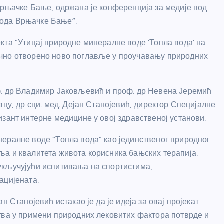
Врњачке Бање, одржана је конференција за медије под
ода Врњачке Бање”.
кта “Утицај природне минералне воде ‘Топла вода’ на
ично отворено ново поглавље у проучавању природних
ф. др Владимир Јаковљевић и проф. др Невена Јеремић
вцу, др сци. мед. Дејан Станојевић, директор Специјалне
зант интерне медицине у овој здравственој установи.
ералне воде “Топла вода” као јединственог природног
а и квалитета живота корисника бањских терапија.
укључујући испитивања на спортистима,
ацијената.
 Станојевић истакао је да је идеја за овај пројекат
тва у примени природних лековитих фактора потврде и