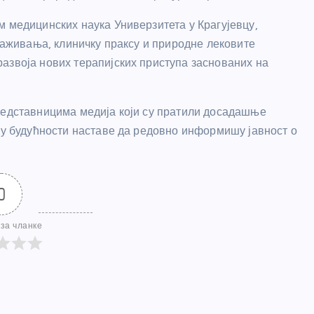
м медицинских наука Универзитета у Крагујевцу,
траживања, клиничку праксу и природне лековите
азвоја нових терапијских приступа заснованих на
редставницима медија који су пратили досадашње
и у будућности наставе да редовно информишу јавност о
0
за чланке