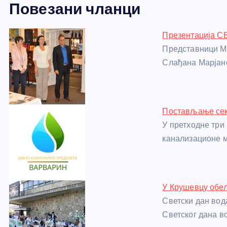
Повезани чланци
c
ss
itt
er
at
ss
er
ail
ar
e
e
er
s
a
e
e
Презентација СБ
b
n
A
g
st
Представници М
o
g
p
e
Слађана Марјано
o
er
p
k
Постављање секу
У претходне три
канализационе м
У Крушевцу обел
Светски дан вод
Светског дана во