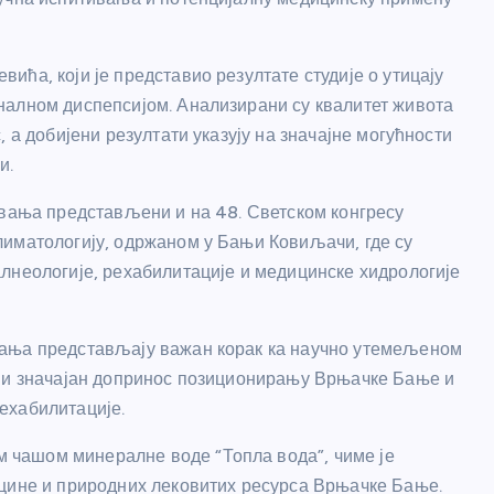
ћа, који је представио резултате студије о утицају
налном диспепсијом. Анализирани су квалитет живота
 а добијени резултати указују на значајне могућности
и.
ивања представљени и на 48. Светском конгресу
лиматологију, одржаном у Бањи Ковиљачи, где су
лнеологије, рехабилитације и медицинске хидрологије
вања представљају важан корак ка научно утемељеном
о и значајан допринос позиционирању Врњачке Бање и
ехабилитације.
чашом минералне воде “Топла вода”, чиме је
ицине и природних лековитих ресурса Врњачке Бање.