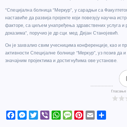
“Специјална болница “Меркур”, у сарадњи са Факултето
наставиће да развија пројекте који повезују научна ис
факторе, са циљем унапређења здравствених услуга и р
доказима”, поручио је др сци. мед. Дејан Станојевић.
Он је захвалио свим учесницима конференције, као и п
активности Специјалне болнице “Меркур”, уз позив да 
значајним пројектима и достигнућима ове установе.
Гласање 
F
M
T
Vi
W
M
Pi
E
S
a
e
w
b
h
e
nt
m
h