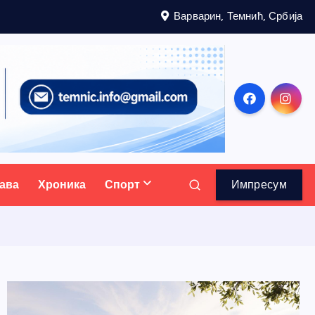
Варварин, Темнић, Србија
ава
Хроника
Спорт
Импресум