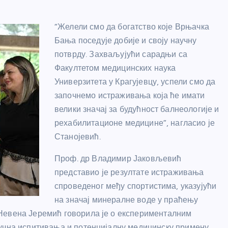
“Желели смо да богатство које Врњачка
Бања поседује добије и своју научну
потврду. Захваљујући сарадњи са
Факултетом медицинских наука
Универзитета у Крагујевцу, успели смо да
започнемо истраживања која ће имати
велики значај за будућност балнеологије и
рехабилитационе медицине”, нагласио је
Станојевић.
Проф. др Владимир Јаковљевић
представио је резултате истраживања
спроведеног међу спортистима, указујући
на значај минералне воде у праћењу
Невена Јеремић говорила је о експерименталним
аучна испитивања и потенцијалну медицинску примену