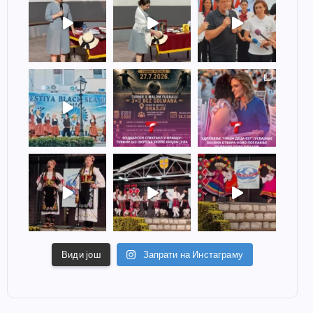
Види још
Запрати на Инстаграму