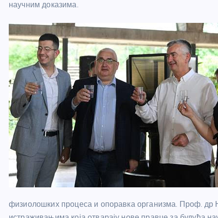
научним доказима.
физиолошких процеса и опоравка организма. Проф. др 
истраживањима која отварају нове правце за будућа н