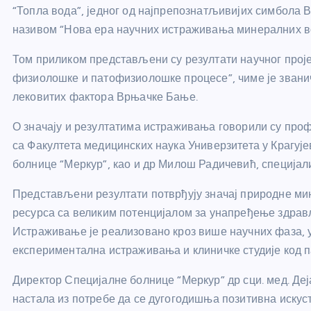
“Топла вода”, једног од најпрепознатљивијих симбола 
називом “Нова ера научних истраживања минералних в
Том приликом представљени су резултати научног проје
физиолошке и патофизиолошке процесе”, чиме је зван
лековитих фактора Врњачке Бање.
О значају и резултатима истраживања говорили су про
са Факултета медицинских наука Универзитета у Крагује
болнице “Меркур”, као и др Милош Радичевић, специјали
Представљени резултати потврђују значај природне мин
ресурса са великим потенцијалом за унапређење здрављ
Истраживање је реализовано кроз више научних фаза, 
експериментална истраживања и клиничке студије код п
Директор Специјалне болнице “Меркур” др сци. мед. Дејан
настала из потребе да се дугогодишња позитивна искус