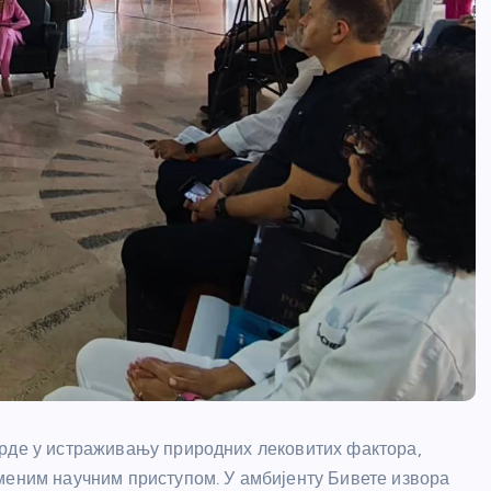
арде у истраживању природних лековитих фактора,
меним научним приступом. У амбијенту Бивете извора