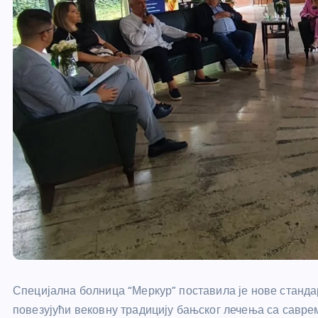
Специјална болница “Меркур” поставила је нове станд
повезујући вековну традицију бањског лечења са савре