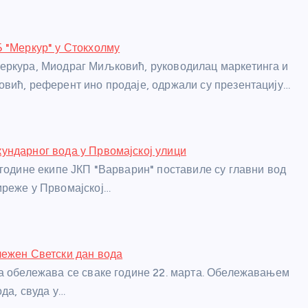
 "Меркур" у Стокхолму
еркура, Миодраг Миљковић, руководилац маркетинга и
вић, референт ино продаје, одржали су презентацију…
ндарног вода у Првомајској улици
 године екипе ЈКП "Варварин" поставиле су главни вод
реже у Првомајској…
ежен Светски дан вода
а обележава се сваке године 22. марта. Обележавањем
да, свуда у…