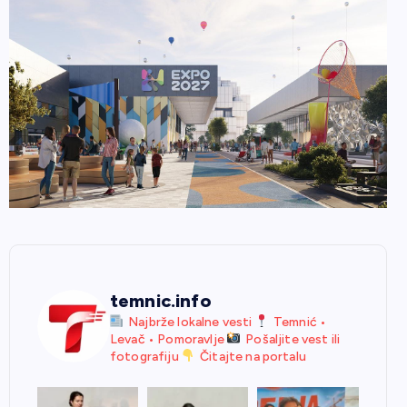
temnic.info
Najbrže lokalne vesti
Temnić •
Levač • Pomoravlje
Pošaljite vest ili
fotografiju
Čitajte na portalu