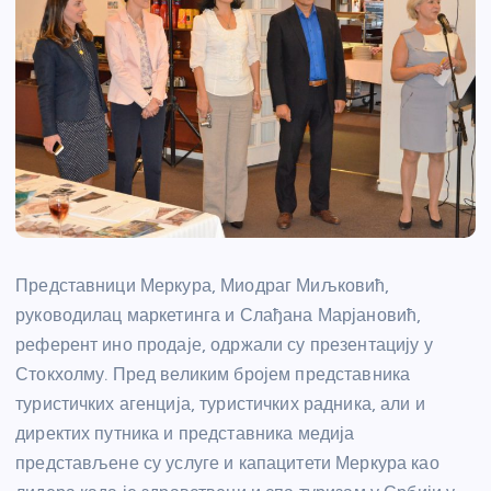
Представници Меркура, Миодраг Миљковић,
руководилац маркетинга и Слађана Марјановић,
референт ино продаје, одржали су презентацију у
Стокхолму. Пред великим бројем представника
туристичких агенција, туристичких радника, али и
директих путника и представника медија
представљене су услуге и капацитети Меркура као