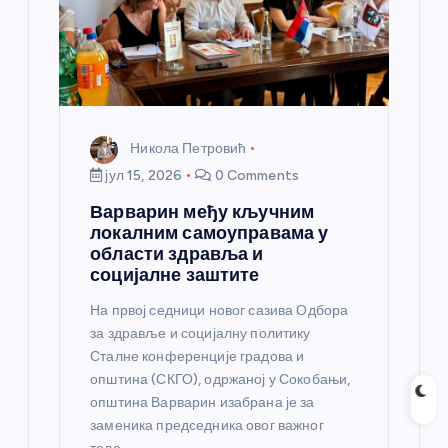
Никола Петровић
јул 15, 2026
0 Comments
Варварин међу кључним
локалним самоуправама у
области здравља и
социјалне заштите
На првој седници новог сазива Одбора
за здравље и социјалну политику
Сталне конференције градова и
општина (СКГО), одржаној у Сокобањи,
општина Варварин изабрана је за
заменика председника овог важног