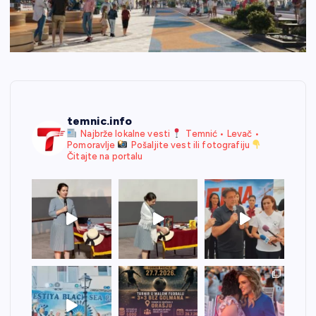
temnic.info
Najbrže lokalne vesti
Temnić • Levač •
Pomoravlje
Pošaljite vest ili fotografiju
Čitajte na portalu