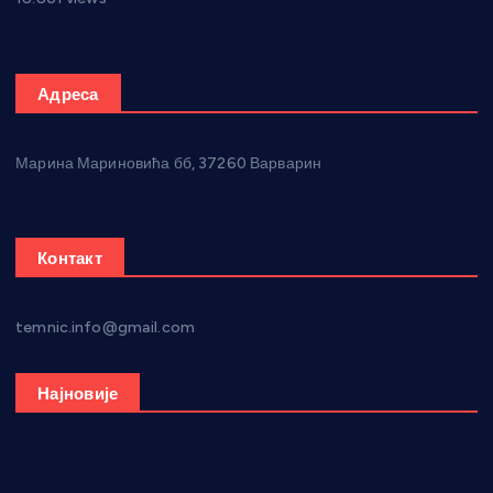
Адреса
Марина Мариновића бб, 37260 Варварин
Контакт
temnic.info@gmail.com
Најновије
Општина Ћићевац наставља да подржава предузетнике: