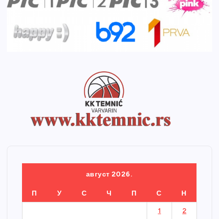
август 2026.
П
У
С
Ч
П
С
Н
1
2