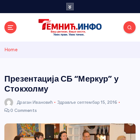
S
k
i
p
t
o
Темнићки
c
Home
o
n
информативн
t
e
Презентација СБ “Меркур” у
и портал
n
Стокхолму
t
Драган Ивановић
Здравље
септембар 15, 2016
0 Comments