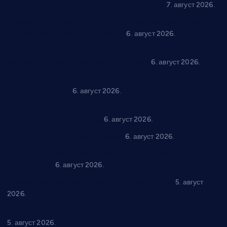
10 нових субвенција за самозапошљавање
7. август 2026.
Вражогрнци чувају традицију: “Михољски сусрети села”
уз спортска надметања и забаву
6. август 2026.
Варварин подржао 25 нових предузетника: За
самозапошљавање по 380.000 динара
6. август 2026.
“Трстеник на Морави” од 10. до 16. августа: Богат програм
за све генерације
6. август 2026.
“Да се ради и гради по твом”: Трстеник улаже 4 милиона
динара у пројекте грађана
6. август 2026.
In memoriam: Тања Вилотијевић
6. август 2026.
Даница Петровић оживљава лик и дело Десанке
Максимовић
6. август 2026.
Александровац спреман за 61. “Жупску бербу”
5. август
2026.
Нова игралишта стижу у Бошњане, Доњи Катун и Парцане
5. август 2026.