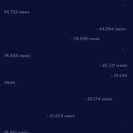
Планска искључења електричне енергије за 27.07.2022.
-
85.722 views
Горан Макрагић директор, Ђорђе Бајић спортски
директор новог прволигаша из Варварина
- 44.294 views
Цене на крушевачким пијацама
- 38.998 views
Планска искључења електричне енергије за 19.05.2021.
-
36.686 views
Реконструкција хотела “Плажа” у Варварину
- 26.721 views
Апел за помоћ породици Марковић из Варварина
- 25.546
views
Саопштење и демант Дома здравља “Др Властимир
Годић” на текст који кружи фејсбуком
- 22.174 views
Јелена Вујић-Обрадовић представник Александровца у
Парламенту Србије
- 20.254 views
Откривена илегална штампарија новца код Варварина
-
18.861 views