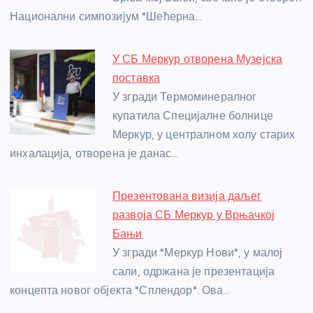
k
Национални симпозијум "Шећерна…
У СБ Меркур отворена Музејска
поставка
У згради Термоминералног
купатила Специјалне болнице
Меркур, у централном холу старих
инхалација, отворена је данас…
Презентована визија даљег
развоја СБ Меркур у Врњачкој
Бањи
У згради "Меркур Нови", у малој
сали, одржана је презентација
концепта новог објекта "Сплендор". Ова…