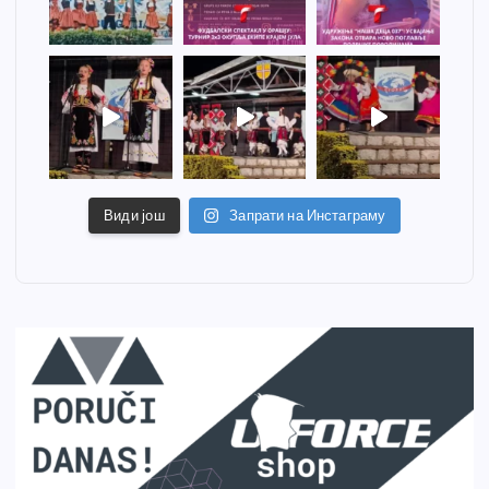
Види још
Запрати на Инстаграму