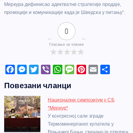
Меркура дефинисао адектватне стратегије продаје,
промоције и комуникације када је Шведска у питању”.
0
Гласање за чланке
F
M
T
Vi
W
M
Pi
E
S
a
e
w
b
h
e
nt
m
h
Повезани чланци
c
ss
itt
er
at
ss
er
ail
ar
e
e
er
s
a
e
e
Национални симпозијум у СБ
b
n
A
g
st
"Меркур"
o
g
p
e
У конгресној сали зграде
o
er
p
Термоминерланог купатила у
Врњачкој Бањи, свечано је отворен