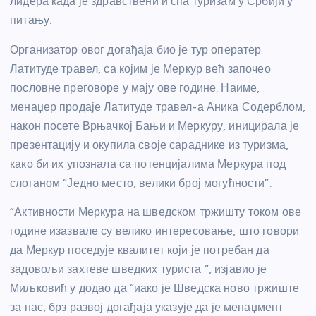
лидера када је здравствени и спа туризам у Србији у
питању.
Организатор овог догађаја био је тур оператер
Латитуде травел, са којим је Меркур већ започео
пословне преговоре у мају ове године. Наиме,
менаџер продаје Латитуде травел-а Аника Содерблом,
након посете Врњачкој Бањи и Меркуру, иницирала је
презентацију и окупила своје сараднике из туризма,
како би их упознала са потенцијалима Меркура под
слоганом “Једно место, велики број могућности”.
“Активности Меркура на шведском тржишту током ове
године изазвале су велико интересовање, што говори
да Меркур поседује квалитет који је потребан да
задовољи захтеве шведких туриста “, изјавио је
Миљковић у додао да “иако је Шведска ново тржиште
за нас, брз развој догађаја указује да је менаџмент