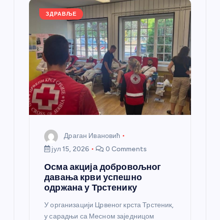
л
ЗДРАВЉЕ
а
н
к
а
Драган Ивановић
јул 15, 2026
0 Comments
Осма акција добровољног
давања крви успешно
одржана у Трстенику
У организацији Црвеног крста Трстеник,
у сарадњи са Месном заједницом