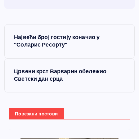
К
Највећи број гостију коначио у
р
“Соларис Ресорту”
е
Црвени крст Варварин обележио
т
Светски дан срца
а
њ
Повезани постови
е
ч