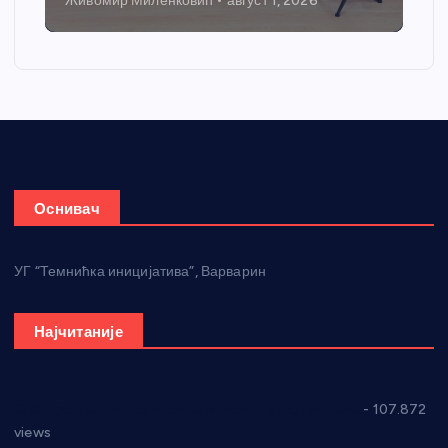
Живомир Миленковић
август 1, 2026
Оснивач
УГ “Темнићка иницијатива”, Варварин
Најчитаније
СНС: Осуда говора мржње и насиља над женама
- 107.872
views