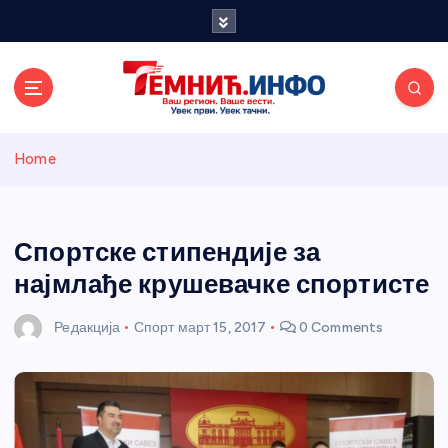
S
k
i
p
t
o
Темнићки
c
Home
o
n
информативн
t
e
Спортске стипендије за
и портал
n
најмлађе крушевачке спортисте
t
Редакција
Спорт
март 15, 2017
0 Comments