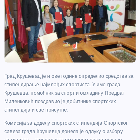
Град Крушевац је и ове године определио средства за
стипендирање најмлађих спортиста. У име града
Крушевца, помоћник за спорт и омладину Предраг
Миленковић поздравио је добитнике спортских
стипендија и све присутне.
Комисија за доделу спортских стипендија Спортског
савеза града Крушевца донела је одлуку о избору
кандидата – стипендиста по јавном позиву који је