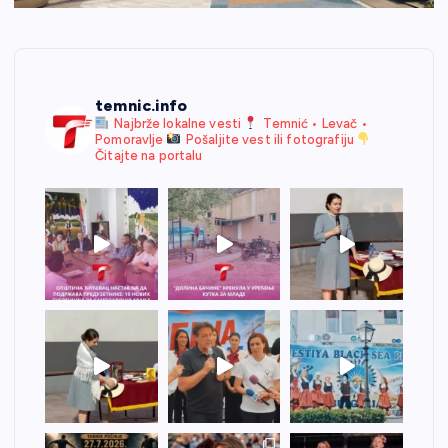
temnic.info
Najbrže lokalne vesti
Temnić • Levač •
Pomoravlje
Pošaljite vest ili fotografiju
Čitajte na portalu