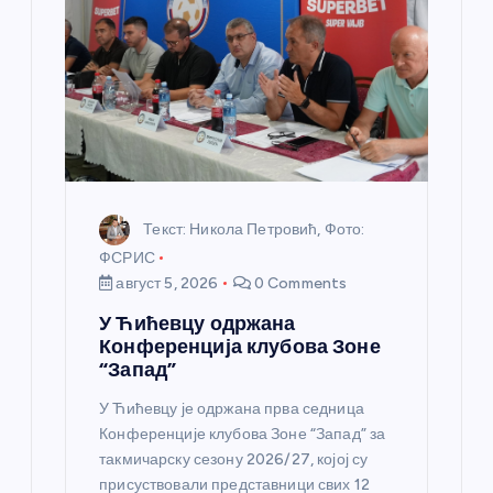
а
н
к
а
Текст: Никола Петровић, Фото:
ФСРИС
август 5, 2026
0 Comments
У Ћићевцу одржана
Конференција клубова Зоне
“Запад”
У Ћићевцу је одржана прва седница
Конференције клубова Зоне “Запад” за
такмичарску сезону 2026/27, којој су
присуствовали представници свих 12