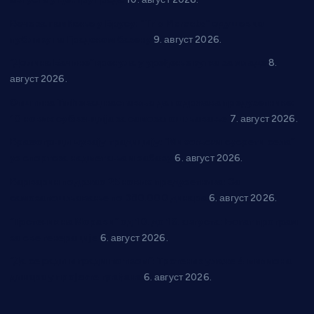
Вече за памћење у Брусу: “Trio Maracto” одушевио
публику на Градском базену
9. август 2026.
“Долина Бачине” кренула у уређење кутка за младе
8.
август 2026.
Општина Ћићевац наставља да подржава предузетнике:
10 нових субвенција за самозапошљавање
7. август 2026.
Вражогрнци чувају традицију: “Михољски сусрети села”
уз спортска надметања и забаву
6. август 2026.
Варварин подржао 25 нових предузетника: За
самозапошљавање по 380.000 динара
6. август 2026.
“Трстеник на Морави” од 10. до 16. августа: Богат програм
за све генерације
6. август 2026.
“Да се ради и гради по твом”: Трстеник улаже 4 милиона
динара у пројекте грађана
6. август 2026.