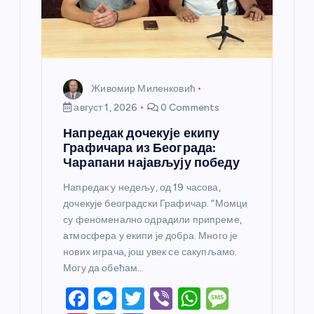
Живомир Миленковић
август 1, 2026
0 Comments
Напредак дочекује екипу
Графичара из Београда:
Чарапани најављују победу
Напредак у недељу, од 19 часова,
дочекује београдски Графичар. “Момци
су феноменално одрадили припреме,
атмосфера у екипи је добра. Много је
нових играча, још увек се сакупљамо.
Могу да обећам…
F
M
T
Vi
W
M