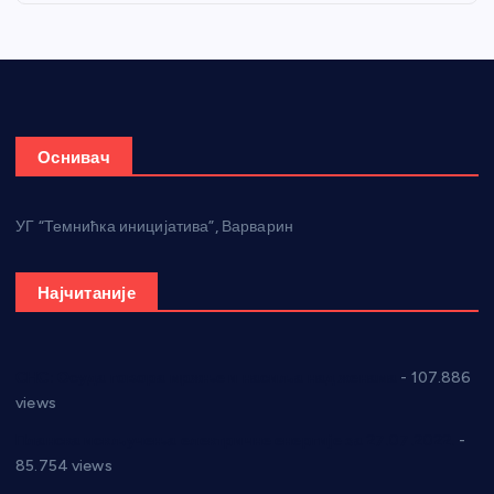
Оснивач
УГ “Темнићка иницијатива”, Варварин
Најчитаније
СНС: Осуда говора мржње и насиља над женама
- 107.886
views
Планска искључења електричне енергије за 27.07.2022.
-
85.754 views