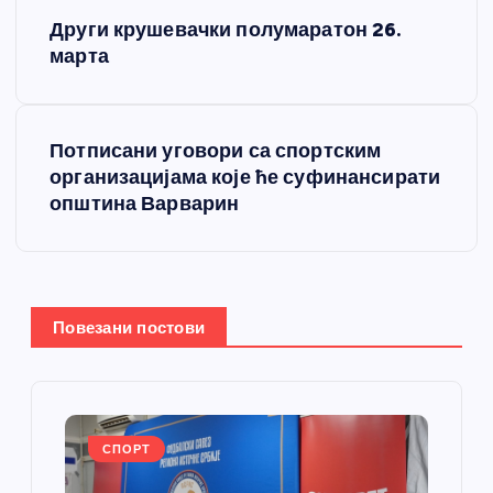
К
Други крушевачки полумаратон 26.
р
марта
е
Потписани уговори са спортским
т
организацијама које ће суфинансирати
општина Варварин
а
њ
е
Повезани постови
ч
л
СПОРТ