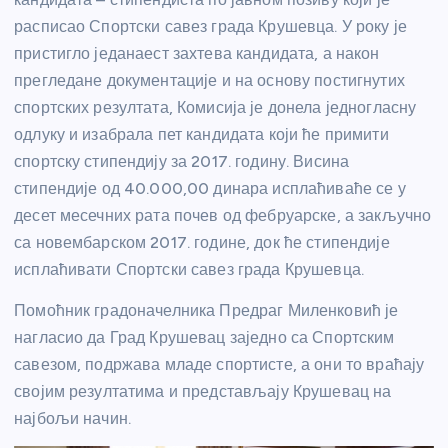
расписао Спортски савез града Крушевца. У року је
пристигло једанаест захтева кандидата, а након
прегледане документације и на основу постигнутих
спортских резултата, Комисија је донела једногласну
одлуку и изабрала пет кандидата који ће примити
спортску стипендију за 2017. годину. Висина
стипендије од 40.000,00 динара исплаћиваће се у
десет месечних рата почев од фебруарске, а закључно
са новембарском 2017. године, док ће стипендије
исплаћивати Спортски савез града Крушевца.
Помоћник градоначелника Предраг Миленковић је
нагласио да Град Крушевац заједно са Спортским
савезом, подржава младе спортисте, а они то враћају
својим резултатима и представљају Крушевац на
најбољи начин.