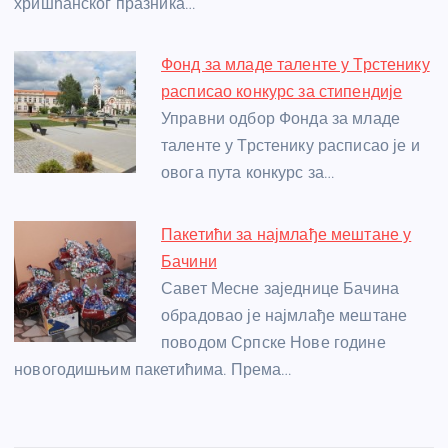
хришћанског празника…
Фонд за младе таленте у Трстенику
расписао конкурс за стипендије
Управни одбор Фонда за младе
таленте у Трстенику расписао је и
овога пута конкурс за…
Пакетићи за најмлађе мештане у
Бачини
Савет Месне заједнице Бачина
обрадовао је најмлађе мештане
поводом Српске Нове године
новогодишњим пакетићима. Према…