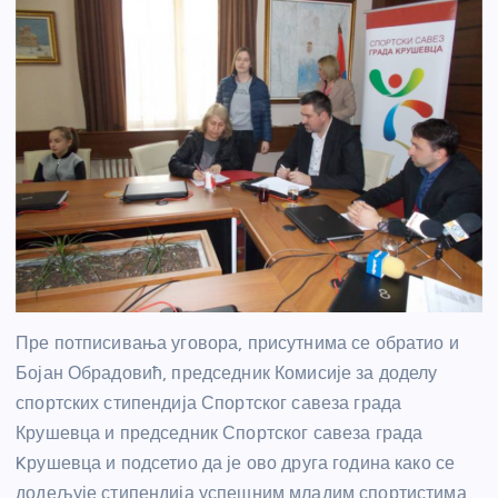
Пре потписивања уговора, присутнима се обратио и
Бојан Обрадовић, председник Комисије за доделу
спортских стипендија Спортског савеза града
Крушевца и председник Спортског савеза града
Kрушевца и подсетио да је ово друга година како се
додељује стипендија успешним младим спортистима