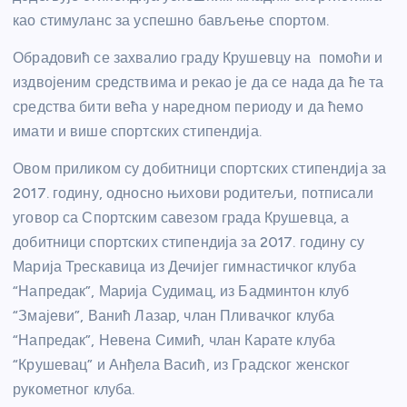
као стимуланс за успешно бављење спортом.
Обрадовић се захвалио граду Крушевцу на помоћи и
издвојеним средствима и рекао је да се нада да ће та
средства бити већа у наредном периоду и да ћемо
имати и више спортских стипендија.
Овом приликом су добитници спортских стипендија за
2017. годину, односно њихови родитељи, потписали
уговор са Спортским савезом града Крушевца, а
добитници спортских стипендија за 2017. годину су
Марија Трескавица из Дечијег гимнастичког клуба
“Напредак”, Марија Судимац, из Бадминтон клуб
“Змајеви”, Ванић Лазар, члан Пливачког клуба
“Напредак”, Невена Симић, члан Карате клуба
“Крушевац” и Анђела Васић, из Градског женског
рукометног клуба.