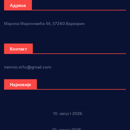
Адреса
Марина Мариновића бб, 37260 Варварин
Контакт
temnic.info@gmail.com
Најновије
Рок звуци крај средњовековне тврђаве: “Riff” бенд 15.
августа у Град Сталаћу
10. август 2026.
Спрема се рок спектакл у Варварину: “Трећа смена” 14.
августа у центру града
10. август 2026.