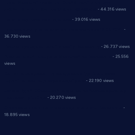
Горан Макрагић директор, Ђорђе Бајић спортски
директор новог прволигаша из Варварина
- 44.316 views
Цене на крушевачким пијацама
- 39.016 views
Планска искључења електричне енергије за 19.05.2021.
-
36.730 views
Реконструкција хотела “Плажа” у Варварину
- 26.737 views
Апел за помоћ породици Марковић из Варварина
- 25.556
views
Саопштење и демант Дома здравља “Др Властимир
Годић” на текст који кружи фејсбуком
- 22.190 views
Јелена Вујић-Обрадовић представник Александровца у
Парламенту Србије
- 20.270 views
Откривена илегална штампарија новца код Варварина
-
18.895 views