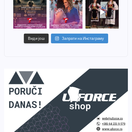
Види још
Запрати на Инстаграму