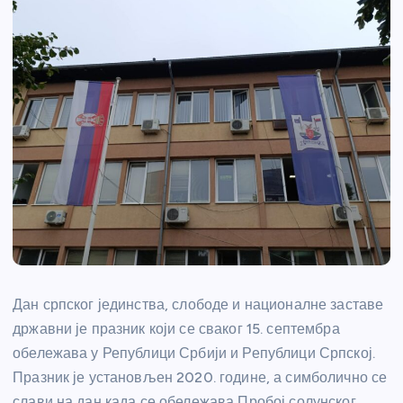
Дан српског јединства, слободе и националне заставе
државни је празник који се сваког 15. септембра
обележава у Републици Србији и Републици Српској.
Празник је установљен 2020. године, а симболично се
слави на дан када се обележава Пробој солунског