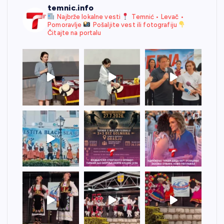
temnic.info
Najbrže lokalne vesti
Temnić • Levač •
Pomoravlje
Pošaljite vest ili fotografiju
Čitajte na portalu