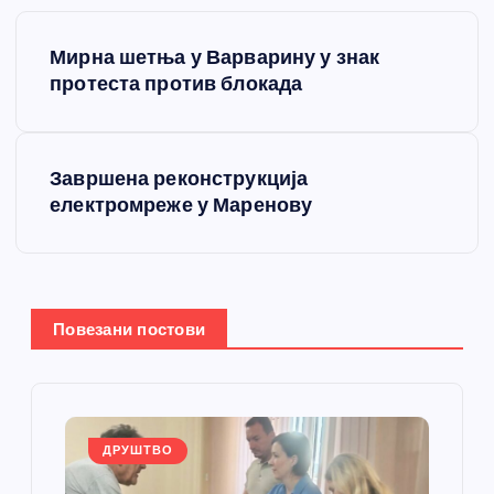
К
Мирна шетња у Варварину у знак
р
протеста против блокада
е
Завршена реконструкција
т
електромреже у Маренову
а
њ
Повезани постови
е
ч
л
ДРУШТВО