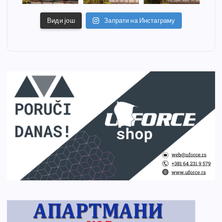
Види још
Запрати на Инстаграму