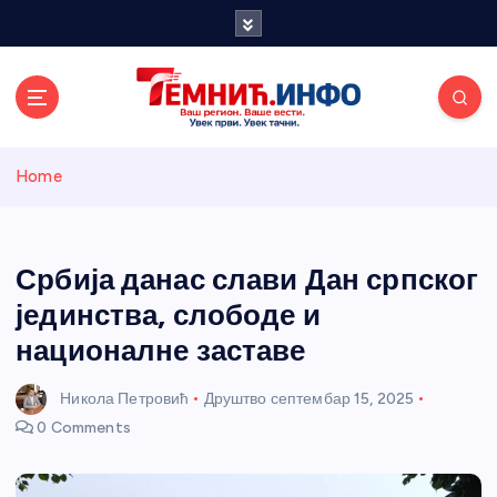
S
k
i
p
t
o
Темнићки
c
Home
o
n
информативн
t
e
Србија данас слави Дан српског
и портал
n
јединства, слободе и
t
националне заставе
Никола Петровић
Друштво
септембар 15, 2025
0 Comments