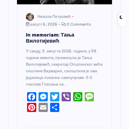
Никола Петровић
август 6, 2026
0 Comments
In memoriam: Тања
Вилотијевић
У среду, 5. августа 2026. године, у 59.
години живота, преминула је Тања
Вилотијевић, секретар Општинског већа
општине Варварин, саопштила је ова
јединица локалне самоуправе. 0 0
гласова Гласање за…
F
M
T
Vi
W
M
a
e
w
b
h
e
Pi
E
S
c
ss
itt
er
at
ss
nt
m
h
e
e
er
s
a
er
ail
ar