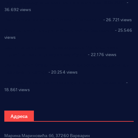
Планска искључења електричне енергије за 19.05.2021.
-
36.692 views
Реконструкција хотела “Плажа” у Варварину
- 26.721 views
Апел за помоћ породици Марковић из Варварина
- 25.546
views
Саопштење и демант Дома здравља “Др Властимир
Годић” на текст који кружи фејсбуком
- 22.176 views
Јелена Вујић-Обрадовић представник Александровца у
Парламенту Србије
- 20.254 views
Откривена илегална штампарија новца код Варварина
-
18.861 views
Адреса
Марина Мариновића бб, 37260 Варварин