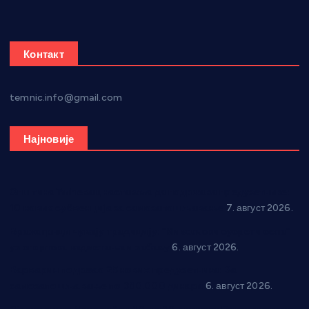
Контакт
temnic.info@gmail.com
Најновије
Општина Ћићевац наставља да подржава предузетнике:
10 нових субвенција за самозапошљавање
7. август 2026.
Вражогрнци чувају традицију: “Михољски сусрети села”
уз спортска надметања и забаву
6. август 2026.
Варварин подржао 25 нових предузетника: За
самозапошљавање по 380.000 динара
6. август 2026.