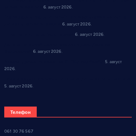
“Трстеник на Морави” од 10. до 16. августа: Богат програм
за све генерације
6. август 2026.
“Да се ради и гради по твом”: Трстеник улаже 4 милиона
динара у пројекте грађана
6. август 2026.
In memoriam: Тања Вилотијевић
6. август 2026.
Даница Петровић оживљава лик и дело Десанке
Максимовић
6. август 2026.
Александровац спреман за 61. “Жупску бербу”
5. август
2026.
Нова игралишта стижу у Бошњане, Доњи Катун и Парцане
5. август 2026.
Телефон
061 30 76 567