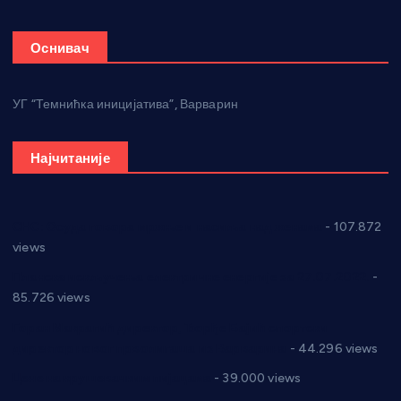
Оснивач
УГ “Темнићка иницијатива”, Варварин
Најчитаније
СНС: Осуда говора мржње и насиља над женама
- 107.872
views
Планска искључења електричне енергије за 27.07.2022.
-
85.726 views
Горан Макрагић директор, Ђорђе Бајић спортски
директор новог прволигаша из Варварина
- 44.296 views
Цене на крушевачким пијацама
- 39.000 views