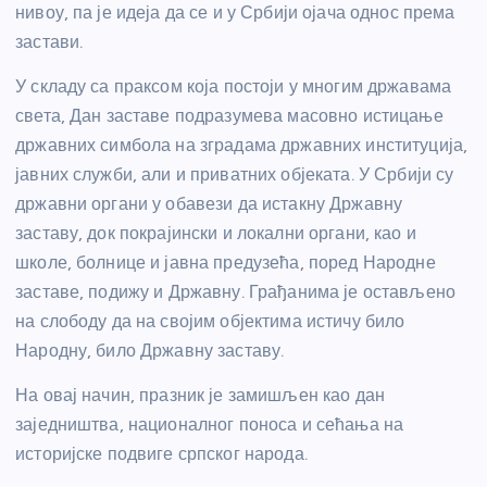
нивоу, па је идеја да се и у Србији ојача однос према
застави.
У складу са праксом која постоји у многим државама
света, Дан заставе подразумева масовно истицање
државних симбола на зградама државних институција,
јавних служби, али и приватних објеката. У Србији су
државни органи у обавези да истакну Државну
заставу, док покрајински и локални органи, као и
школе, болнице и јавна предузећа, поред Народне
заставе, подижу и Државну. Грађанима је остављено
на слободу да на својим објектима истичу било
Народну, било Државну заставу.
На овај начин, празник је замишљен као дан
заједништва, националног поноса и сећања на
историјске подвиге српског народа.