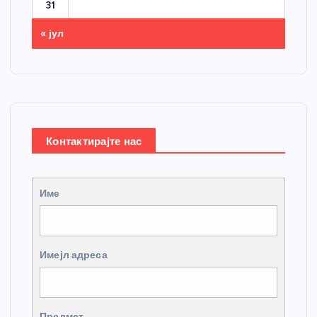
31
« јул
Контактирајте нас
Име
Имејл адреса
Предмет