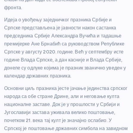
фронта.
Идеја о увођењу заједничког празника Србије и
Српске представљена је јавности након састанка
председника Србије Александра Вучића и тадашње
премијерке Ане Брнабић са руководством Републике
Српске у августу 2020. године. Већ у септембру исте
године Влада Српске, а дан касније и Влада Србије,
донеле су одлуке којима је празник званично уведен у
календар државних празника.
Основни циљ празника јесте јачање јединства српског
народа са обе стране Дрине, али и неговање култа
националне заставе. Док је у прошлости у Србији и
Југославији застава уживала велико поштовање,
почетком 21. века тај култ је значајно ослабио. У
Српској је поштовање државних симбола на завидном