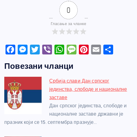
0
Гласање за чланке
F
M
T
Vi
W
M
Pi
E
S
a
e
w
b
h
e
nt
m
h
Повезани чланци
c
ss
itt
er
at
ss
er
ail
ar
e
e
er
s
a
e
e
Србија слави Дан српског
b
n
A
g
st
јединства, слободе и националне
o
g
p
e
заставе
o
er
p
Дан српског јединства, слободе и
националне заставе државни је
k
празник који се 15. септембра празнује…