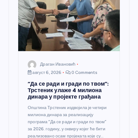
а
н
к
а
Драган Ивановић
август 6, 2026
0 Comments
“Да се ради и гради по твом”:
Трстеник улаже 4 милиона
динара у пројекте грађана
Општина Трстеник издвојила је четири
милиона динара за реализацију
програма “Да се ради и гради по твом”
за 2026. годину, у оквиру којег ће бити
реализовано осам пројеката које су…