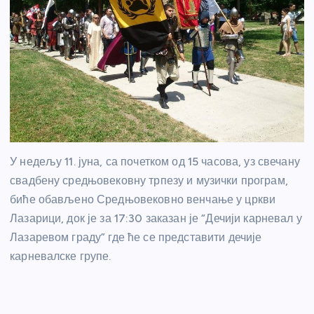
У недељу 11. јуна, са почетком од 15 часова, уз свечану
свадбену средњовековну трпезу и музички програм,
биће обављено Средњовековно венчање у цркви
Лазарици, док је за 17:30 заказан је “Дечији карневал у
Лазаревом граду” где ће се представити дечије
карневалске групе.