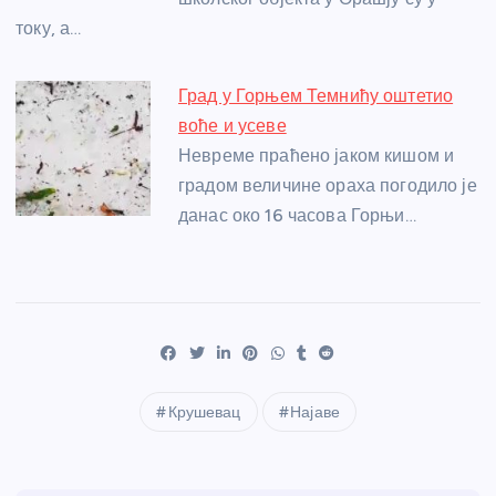
току, а…
Град у Горњем Темнићу оштетио
воће и усеве
Невреме праћено јаком кишом и
градом величине ораха погодило је
данас око 16 часова Горњи…
Крушевац
Најаве