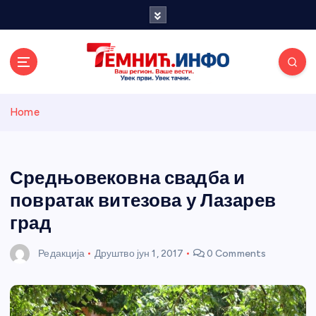
S
k
i
p
t
o
Темнићки
c
Home
o
n
информативн
t
e
Средњовековна свадба и
и портал
n
повратак витезова у Лазарев
t
град
Редакција
Друштво
јун 1, 2017
0 Comments