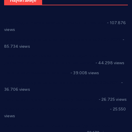
Најчитаније
СНС: Осуда говора мржње и насиља над женама
- 107.876
views
Планска искључења електричне енергије за 27.07.2022.
-
85.734 views
Горан Макрагић директор, Ђорђе Бајић спортски
директор новог прволигаша из Варварина
- 44.298 views
Цене на крушевачким пијацама
- 39.008 views
Планска искључења електричне енергије за 19.05.2021.
-
36.706 views
Реконструкција хотела “Плажа” у Варварину
- 26.725 views
Апел за помоћ породици Марковић из Варварина
- 25.550
views
Саопштење и демант Дома здравља “Др Властимир