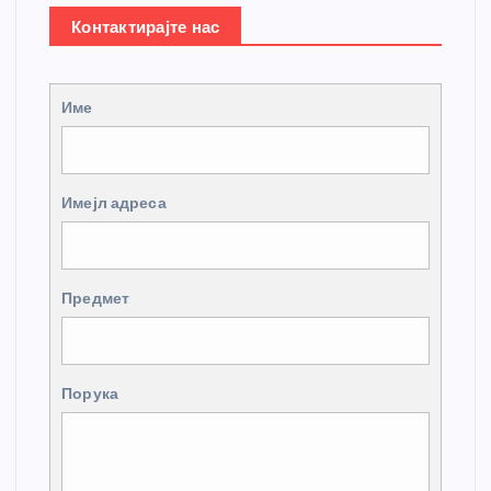
Контактирајте нас
Име
Имејл адреса
Предмет
Порука