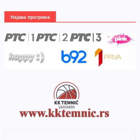
Најава програма