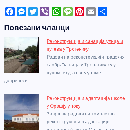
F
M
T
Vi
W
M
Pi
E
S
a
e
w
b
h
e
nt
m
h
Повезани чланци
c
ss
itt
er
at
ss
er
ail
ar
e
e
er
s
a
e
e
Реконструкција и санација улица и
b
n
A
g
st
путева у Трстенику
o
g
p
e
Радови на реконструкцији градских
o
er
p
саобраћајница у Трстенику су у
пуном јеку, а свему томе
k
доприноси…
Реконструкција и адаптација школе
у Орашју у току
Завршни радови на комплетној
реконструкцији и адаптацији
школског објекта у Орашју су у