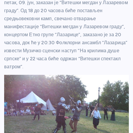
петак, 09. јун, заказан је “Витешки мегдан у Лазаревом
граду”. Од 18 до 20 часова биће постављен
средњовековни камп, свечано отварање
манифестације “Витешки мегдан у Лазаревом граду”,
концертом Етно групе “Лазарице”, заказано је за 20
часова, док ће у 20:30 Фолклорни ансамбл “Лазарица”
извести Музичко сценски наступ “На крилима душе
српске” и у 22 часа биће одржан “Витешки спектакл
ватром”.