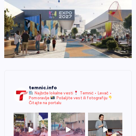
temnic.info
Najbrže lokalne vesti
Temnić • Levač •
Pomoravlje
Pošaljite vest ili fotografiju
Čitajte na portalu