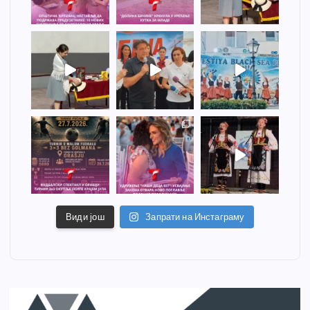
Види још
Запрати на Инстаграму