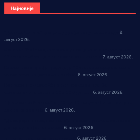
Најновије
“Долина Бачине” кренула у уређење кутка за младе
8.
август 2026.
Општина Ћићевац наставља да подржава предузетнике:
10 нових субвенција за самозапошљавање
7. август 2026.
Вражогрнци чувају традицију: “Михољски сусрети села”
уз спортска надметања и забаву
6. август 2026.
Варварин подржао 25 нових предузетника: За
самозапошљавање по 380.000 динара
6. август 2026.
“Трстеник на Морави” од 10. до 16. августа: Богат програм
за све генерације
6. август 2026.
“Да се ради и гради по твом”: Трстеник улаже 4 милиона
динара у пројекте грађана
6. август 2026.
In memoriam: Тања Вилотијевић
6. август 2026.