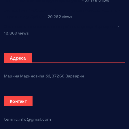
Годић” на текст који кружи фејсбуком
- 22.178 views
Јелена Вујић-Обрадовић представник Александровца у
Парламенту Србије
- 20.262 views
Откривена илегална штампарија новца код Варварина
-
18.869 views
Адреса
Марина Мариновића бб, 37260 Варварин
Контакт
temnic.info@gmail.com