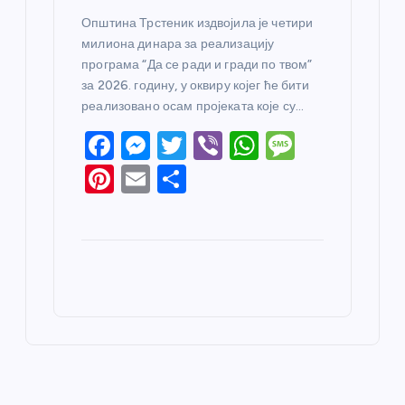
Општина Трстеник издвојила је четири
милиона динара за реализацију
програма “Да се ради и гради по твом”
за 2026. годину, у оквиру којег ће бити
реализовано осам пројеката које су…
F
M
T
Vi
W
M
a
e
w
b
h
e
Pi
E
S
c
ss
itt
er
at
ss
nt
m
h
e
e
er
s
a
er
ail
ar
b
n
A
g
e
e
o
g
p
e
st
o
er
p
k