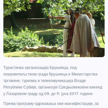
Туристичка организација Крушевца, под
покровитељством града Крушевца и Министарства
трговине, туризма и телекомуникација Владе
Републике Србије, организује Средњовековни викенд
у Лазаревом граду од 09. до 11. јуна 2017. године.
Према програму одржавања ове манифестације, за