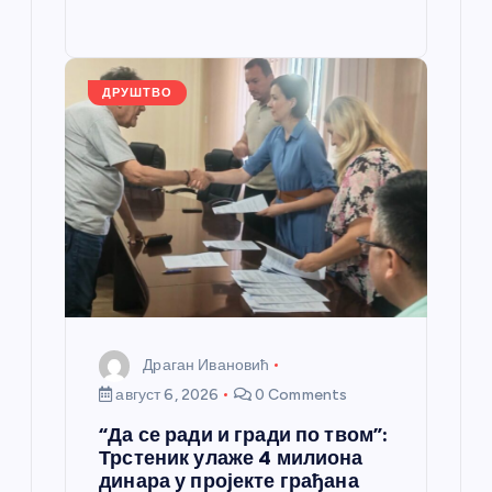
o
g
p
e
st
o
er
p
k
ДРУШТВО
Драган Ивановић
август 6, 2026
0 Comments
“Да се ради и гради по твом”:
Трстеник улаже 4 милиона
динара у пројекте грађана