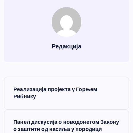
Редакција
К
Реализација пројекта у Горњем
р
Рибнику
е
Панел дискусија о новодонетом Закону
т
о заштити од насиља у породици