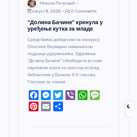
Никола Петровић
август 8, 2026
0 Comments
“Долина Бачине” кренула у
уређење кутка за младе
Средствима добијеним на конкурсу
Општине Варварин намењеном
подршци удружењима, Удружење
“Долина Бачине” обезбедило је нове
парковске клупе за простор испред
библиотеке у Бачини. 0 0 гласова
Гласање за чланке
F
M
T
Vi
W
M
a
e
w
b
h
e
Pi
E
S
c
ss
itt
er
at
ss
nt
m
h
e
e
er
s
a
er
ail
ar
b
n
A
g
e
e