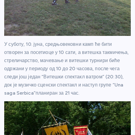
У суботу, 10. јуна, средњовековни камп ће бити
отворен за посетиоце у 10 сати, а витешка такмичења,
стреличарство, мачевање и витешки турнири биће
одржани у периоду од 10 до 20 часова, после чега
следи још један “Витешки спектакл ватром” (20:30),
док је музичко сценски спектакл и наступ групе “Una
saga Serbica”планиран за 21 час.