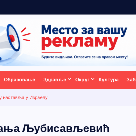
р
ативни портал
Образовање
Здравље
Округ
Култура
Заб
у наставља у Израелу
мања Љубисављевић