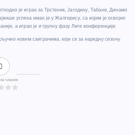
етходно је играо за Трстеник, Јагодину, Табане, Динамо
јвише успеха имао је у Жалгирису, са којим је освојио
аније, а играо је и групну фазу Лиге конференције.
учио новим саиграчима, који се за наредну сезону
0
за чланке