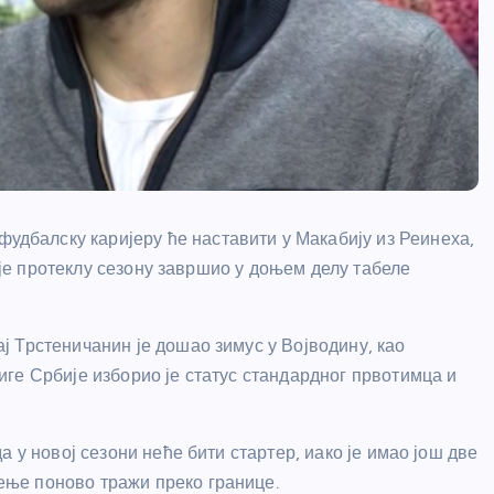
балску каријеру ће наставити у Макабију из Реинеха,
м је протеклу сезону завршио у доњем делу табеле
 Трстеничанин је дошао зимус у Војводину, као
ге Србије изборио је статус стандардног првотимца и
 у новој сезони неће бити стартер, иако је имао још две
ње поново тражи преко границе.