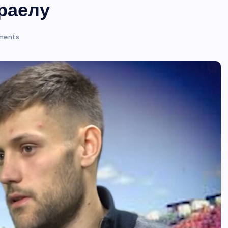
зраелу
ments