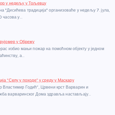
бор у недељу у Тољевцу
а "Дисићева традиција" организоваће у недељу 7. јула,
0 часова у…
трујомер у Обрежу
ерас избио мањи пожар на помоћном објекту у једном
аћинству, а…
ија “Селу у походе” у среду у Маскару
 Властимир Годић”, Црвени крст Варварин и
жба варваринског Дома здравља настављају…