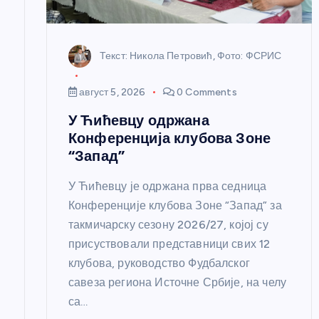
н
Текст: Никола Петровић, Фото: ФСРИС
к
август 5, 2026
0 Comments
а
У Ћићевцу одржана
Конференција клубова Зоне
“Запад”
У Ћићевцу је одржана прва седница
Конференције клубова Зоне “Запад” за
такмичарску сезону 2026/27, којој су
присуствовали представници свих 12
клубова, руководство Фудбалског
савеза региона Источне Србије, на челу
са…