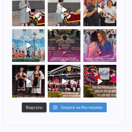
Види још
Запрати на Инстаграму