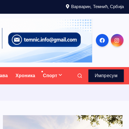
Варварин, Темнић, Србија
ава
Хроника
Спорт
Импресум