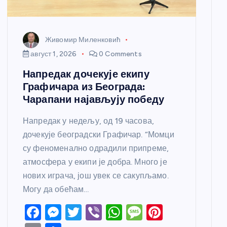
Живомир Миленковић
август 1, 2026
0 Comments
Напредак дочекује екипу
Графичара из Београда:
Чарапани најављују победу
Напредак у недељу, од 19 часова,
дочекује београдски Графичар. “Момци
су феноменално одрадили припреме,
атмосфера у екипи је добра. Много је
нових играча, још увек се сакупљамо.
Могу да обећам…
F
M
T
Vi
W
M
Pi