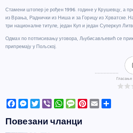
Стамени штопер је рођен 1996. године у Крушевцу, а пр
из Врања, Раднички из Ниша и за Горицу из Хрватске. На
три националне титуле, један Куп и један Суперкуп Литв
Одмах по потписивању уговора, Љубисављевић се прикљ
припремају у Пољској.
Гласање 
F
M
T
Vi
W
M
Pi
E
S
a
e
w
b
h
e
nt
m
h
Повезани чланци
c
ss
itt
er
at
ss
er
ail
ar
e
e
er
s
a
e
e