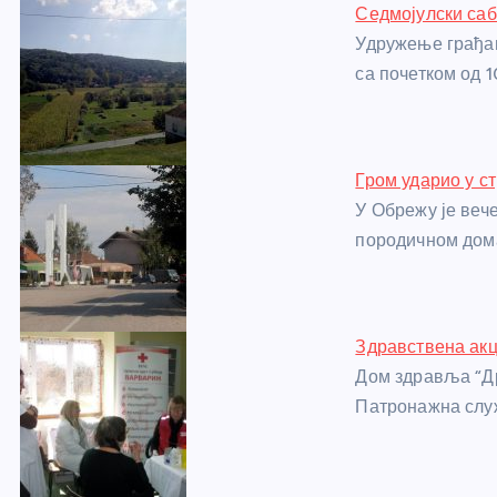
Седмојулски са
b
n
A
g
st
Удружење грађан
o
g
p
e
са почетком од 1
o
er
p
k
Гром ударио у с
У Обрежу је веч
породичном дом
Здравствена акц
Дом здравља “Др
Патронажна слу