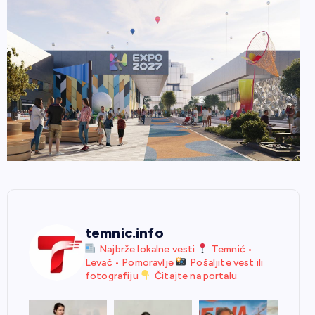
temnic.info
Najbrže lokalne vesti
Temnić •
Levač • Pomoravlje
Pošaljite vest ili
fotografiju
Čitajte na portalu