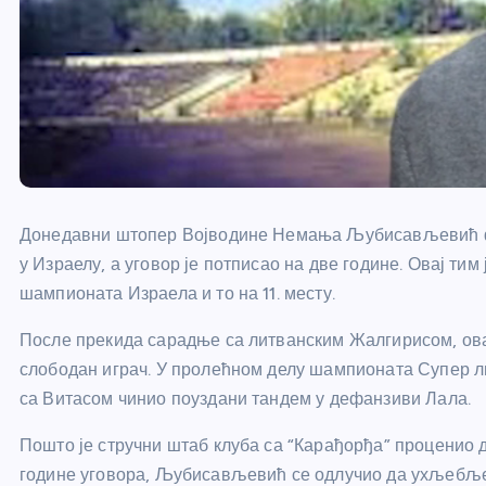
Донедавни штопер Војводине Немања Љубисављевић фуд
у Израелу, а уговор је потписао на две године. Овај ти
шампионата Израела и то на 11. месту.
После прекида сарадње са литванским Жалгирисом, овај
слободан играч. У пролећном делу шампионата Супер ли
са Витасом чинио поуздани тандем у дефанзиви Лала.
Пошто је стручни штаб клуба са “Карађорђа” проценио да
године уговора, Љубисављевић се одлучио да ухљебље