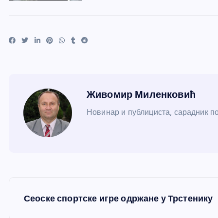
Живомир Миленковић
Новинар и публициста, сарадник пор
К
Сеоске спортске игре одржане у Трстенику
р