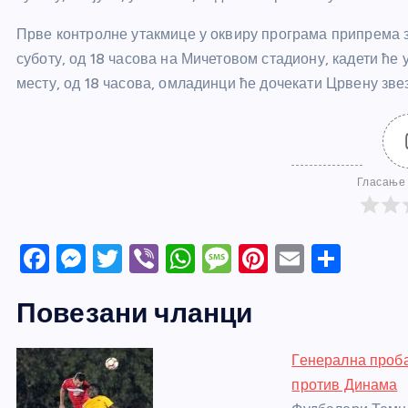
Прве контролне утакмице у оквиру програма припрема з
суботу, од 18 часова на Мичетовом стадиону, кадети ће 
месту, од 18 часова, омладинци ће дочекати Црвену зве
Гласање 
F
M
T
Vi
W
M
Pi
E
S
a
e
w
b
h
e
nt
m
h
Повезани чланци
c
ss
itt
er
at
ss
er
ail
ar
e
e
er
s
a
e
e
Генерална проба
b
n
A
g
st
против Динама
o
g
p
e