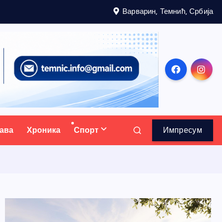
Варварин, Темнић, Србија
ава
Хроника
Спорт
Импресум