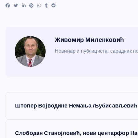
Живомир Миленковић
Новинар и публициста, сарадник пор
К
Штопер Војводине Немања Љубисављевић к
р
е
Слободан Станојловић, нови центарфор На