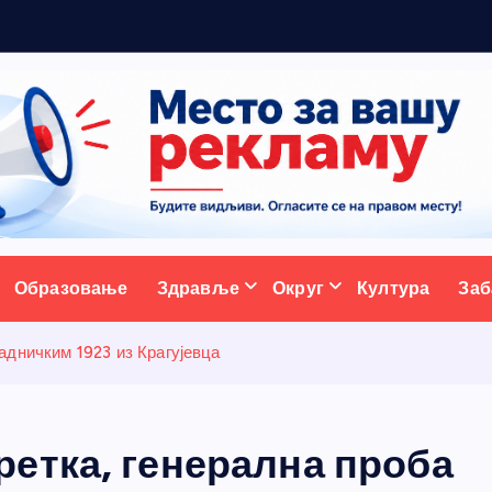
м
а
н
ативни портал
Образовање
Здравље
Округ
Култура
Заб
адничким 1923 из Крагујевца
етка, генерална проба