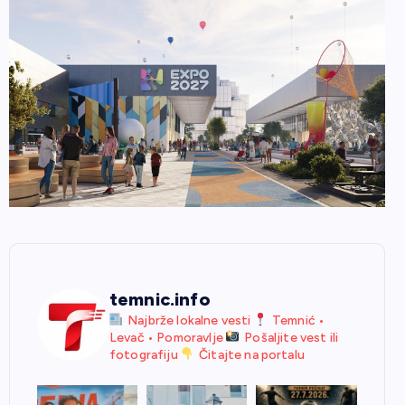
temnic.info
Najbrže lokalne vesti
Temnić •
Levač • Pomoravlje
Pošaljite vest ili
fotografiju
Čitajte na portalu