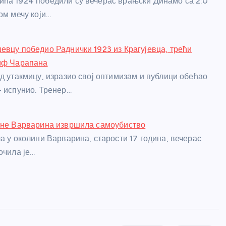
ћа 1924 победили су вечерас врањски Динамо са 2:0
ом мечу који…
евцу победио Раднички 1923 из Крагујевца, трећи
умф Чарапана
ед утакмицу, изразио свој оптимизам и публици обећао
- испунио. Тренер…
ине Варварина извршила самоубиство
ла у околини Варварина, старости 17 година, вечерас
очила је…