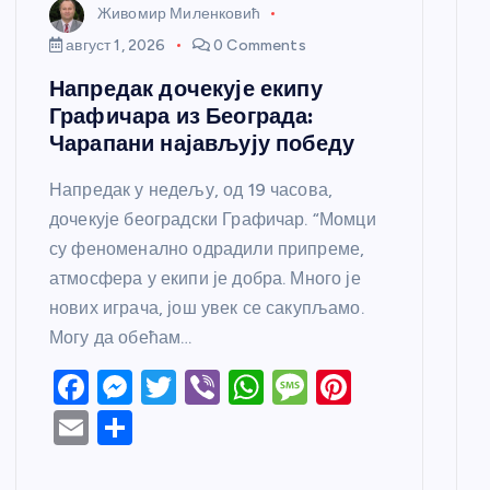
Живомир Миленковић
август 1, 2026
0 Comments
Напредак дочекује екипу
Графичара из Београда:
Чарапани најављују победу
Напредак у недељу, од 19 часова,
дочекује београдски Графичар. “Момци
су феноменално одрадили припреме,
атмосфера у екипи је добра. Много је
нових играча, још увек се сакупљамо.
Могу да обећам…
F
M
T
Vi
W
M
Pi
a
e
w
b
h
e
nt
E
S
c
ss
itt
er
at
ss
er
m
h