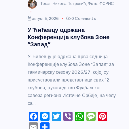
Текст: Никола Петровић, Фото: ФСРИС
к
август 5, 2026
0 Comments
а
У Ћићевцу одржана
Конференција клубова Зоне
“Запад”
У Ћићевцу је одржана прва седница
Конференције клубова Зоне “Запад” за
такмичарску сезону 2026/27, којој су
присуствовали представници свих 12
клубова, руководство Фудбалског
савеза региона Источне Србије, на челу
са…
F
M
T
Vi
W
M
Pi
a
e
w
b
h
e
nt
E
S