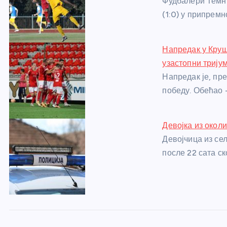
Фудбалери Темни
o
er
p
(1:0) у припремн
k
Напредак у Круш
узастопни триј
Напредак је, пр
победу. Обећао 
Девојка из окол
Девојчица из се
после 22 сата ск