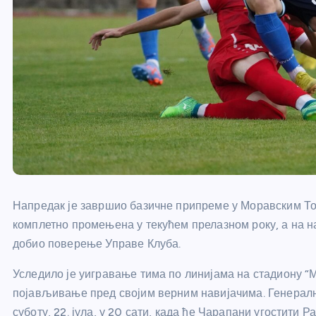
Напредак је завршио базичне припреме у Моравским Топ
комплетно промењена у текућем прелазном року, а на на
добио поверење Управе Клуба.
Уследило је уигравање тима по линијама на стадиону “М
појављивање пред својим верним навијачима. Генерална
суботу, 22. јула, у 20 сати, када ће Чарапани угостити Р