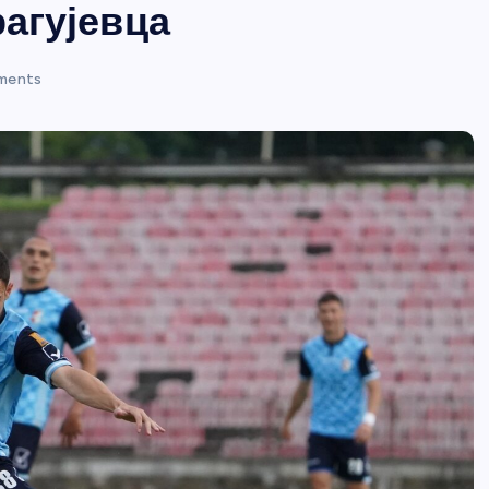
рагујевца
ments