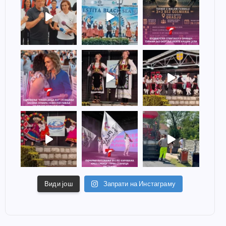
Види још
Запрати на Инстаграму