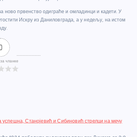
а ново првенство одиграће и омладинци и кадети. У
угостити Искру из Даниловграда, а у недељу, на истом
зду.
0
за чланке
 успешна, Станојевић и Сибиновић стрелци на мечу