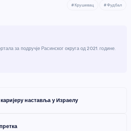
Крушевац
Фудбал
тала за подручје Расинског округа од 2021. године.
аријеру наставља у Израелу
претка