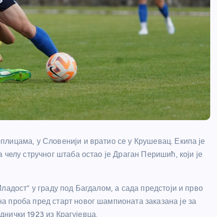
лицама, у Словенији и вратио се у Крушевац. Екипа је
 челу стручног штаба остао је Драган Перишић, који је
ладост” у граду под Багдалом, а сада предстоји и прво
 проба пред старт новог шампионата заказана је за
аднички 1923 из Крагујевца.