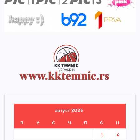
август 2026.
П
У
С
Ч
П
С
Н
1
2