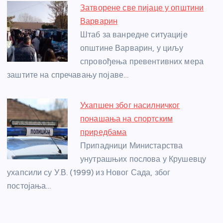
Затворене све пијаце у општини
Варварин
Штаб за ванредне ситуације
општине Варварин, у циљу
спровођења превентивних мера
заштите на спречавању појаве…
Ухапшен због насилничког
понашања на спортским
приредбама
Припадници Министарства
унутрашњих послова у Крушевцу
ухапсили су У.В. (1999) из Новог Сада, због
постојања…