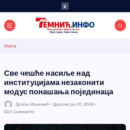
S
k
i
p
t
o
Темнићки
c
Home
o
n
информативн
t
e
Све чешће насиље над
и портал
n
институцијама незаконити
t
модус понашања појединаца
Драган Ивановић
Друштво
јун 20, 2024
0 Comments