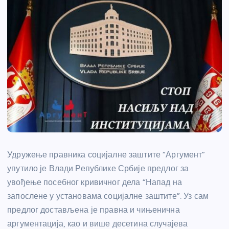
Удружење правника социјалне заштите “Аргумент”
упутило је Влади Републике Србије предлог за
увођење посебног кривичног дела “Напад на
запослене у установама социјалне заштите”. Уз сам
предлог достављена је правна и чињенична
аргументација, као и више десетина случајева