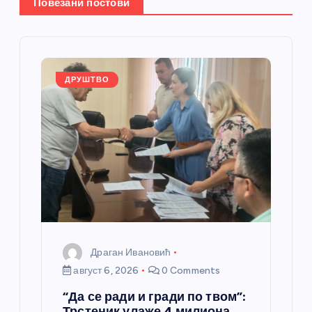
Повезани постови
ч
л
а
ДРУШТВО
н
к
а
Драган Ивановић
август 6, 2026
0 Comments
“Да се ради и гради по твом”:
Трстеник улаже 4 милиона