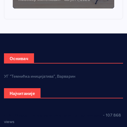
Оснивач
УГ “Темнићка иницијатива”, Варварин
Најчитаније
СНС: Осуда говора мржње и насиља над женама
- 107.868
views