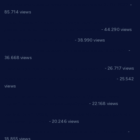
Планска искључења електричне енергије за 27.07.2022.
-
85.714 views
Горан Макрагић директор, Ђорђе Бајић спортски
директор новог прволигаша из Варварина
- 44.290 views
Цене на крушевачким пијацама
- 38.990 views
Планска искључења електричне енергије за 19.05.2021.
-
36.668 views
Реконструкција хотела “Плажа” у Варварину
- 26.717 views
Апел за помоћ породици Марковић из Варварина
- 25.542
views
Саопштење и демант Дома здравља “Др Властимир
Годић” на текст који кружи фејсбуком
- 22.168 views
Јелена Вујић-Обрадовић представник Александровца у
Парламенту Србије
- 20.246 views
Откривена илегална штампарија новца код Варварина
-
18.855 views