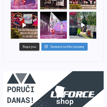
Види још
Запрати на Инстаграму