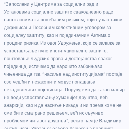
“Запослени у Центрима за социјални рад и
Установама социјалне заштите свакодневно раде
напословима са повећаним ризиком, који су као такви
дефинисани Посебним колективним уговором за
социјалну заштиту, као и појединачним Актима о
процени ризика. Из овог Удружења, које се залаже за
успостављање пуне институционалне заштите,
поштовање људских права и достојанства сваког
појединца, истичемо да нарочито забрињава
чињеница да тзв. “насиље над институцијама” постаје
све чешћи и незаконити модус понашања
незадовољних појединаца. Поручујемо да такав манир
не води успостављању хуманијег друштва, већ
анархији, као и да насиље никада и ни према коме не
сме бити сматрано решењем, већ искључиво
проблемом читавог друштва”, рекао нам је Владимир
Антић, члан Управног одбора Удружења правника