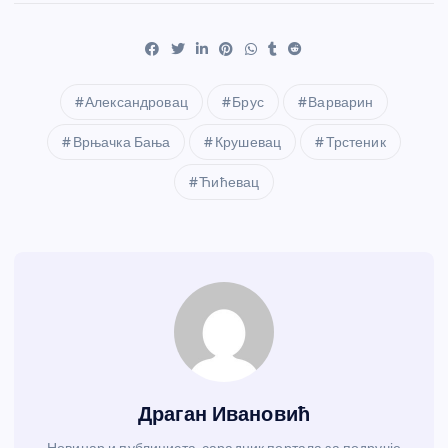
Александровац
Брус
Варварин
Врњачка Бања
Крушевац
Трстеник
Ћићевац
Драган Ивановић