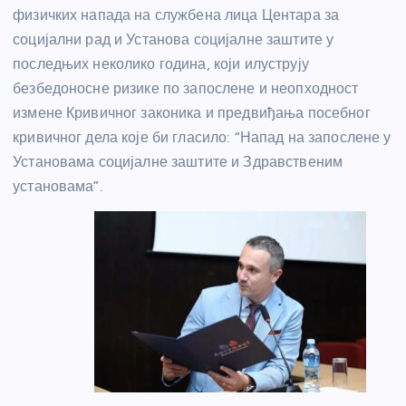
физичких напада на службена лица Центара за
социјални рад и Установа социјалне заштите у
последњих неколико година, који илуструју
безбедоносне ризике по запослене и неопходност
измене Кривичног законика и предвиђања посебног
кривичног дела које би гласило: “Напад на запослене у
Установама социјалне заштите и Здравственим
установама”.