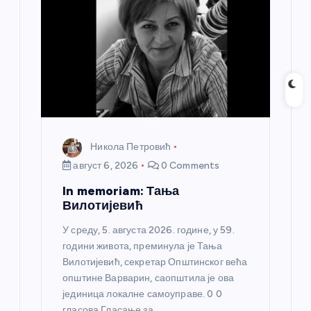
Никола Петровић
август 6, 2026
0 Comments
In memoriam: Тања
Вилотијевић
У среду, 5. августа 2026. године, у 59.
години живота, преминула је Тања
Вилотијевић, секретар Општинског већа
општине Варварин, саопштила је ова
јединица локалне самоуправе. 0 0
гласова Гласање за…