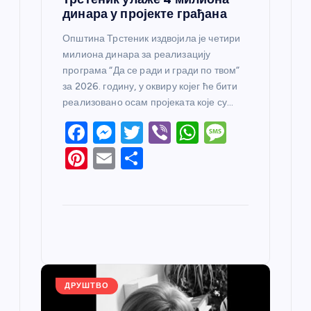
динара у пројекте грађана
Општина Трстеник издвојила је четири
милиона динара за реализацију
програма “Да се ради и гради по твом”
за 2026. годину, у оквиру којег ће бити
реализовано осам пројеката које су…
F
M
T
Vi
W
M
a
e
w
b
h
e
Pi
E
S
c
ss
itt
er
at
ss
nt
m
h
e
e
er
s
a
er
ail
ar
b
n
A
g
e
e
o
g
p
e
st
o
er
p
k
ДРУШТВО