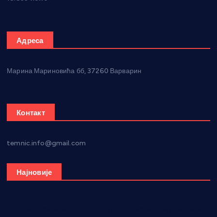
Адреса
Марина Мариновића бб, 37260 Варварин
Контакт
temnic.info@gmail.com
Најновије
Општина Ћићевац наставља да подржава предузетнике: