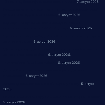
10 нових субвенција за самозапошљавање
7. август 2026.
Вражогрнци чувају традицију: “Михољски сусрети села”
уз спортска надметања и забаву
6. август 2026.
Варварин подржао 25 нових предузетника: За
самозапошљавање по 380.000 динара
6. август 2026.
“Трстеник на Морави” од 10. до 16. августа: Богат програм
за све генерације
6. август 2026.
“Да се ради и гради по твом”: Трстеник улаже 4 милиона
динара у пројекте грађана
6. август 2026.
In memoriam: Тања Вилотијевић
6. август 2026.
Даница Петровић оживљава лик и дело Десанке
Максимовић
6. август 2026.
Александровац спреман за 61. “Жупску бербу”
5. август
2026.
Нова игралишта стижу у Бошњане, Доњи Катун и Парцане
5. август 2026.