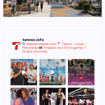
temnic.info
Najbrže lokalne vesti
Temnić • Levač •
Pomoravlje
Pošaljite vest ili fotografiju
Čitajte na portalu