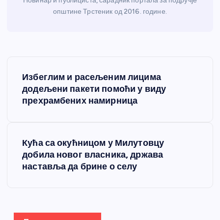
Новинар и публициста, сарадник портала за подручје
општине Трстеник од 2016. године.
К
Избеглим и расељеним лицима
р
додељени пакети помоћи у виду
прехрамбених намирница
е
т
Кућа са окућницом у Милутовцу
добила новог власника, држава
а
наставља да брине о селу
њ
е