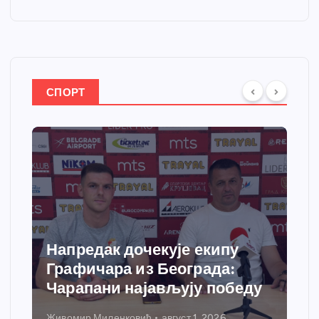
СПОРТ
Напредак дочекује екипу
Графичара из Београда:
Чарапани најављују победу
Живомир Миленковић
август 1, 2026