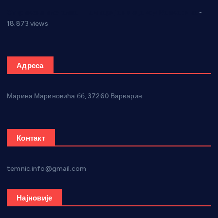
Откривена илегална штампарија новца код Варварина
-
18.873 views
Адреса
Марина Мариновића бб, 37260 Варварин
Контакт
temnic.info@gmail.com
Најновије