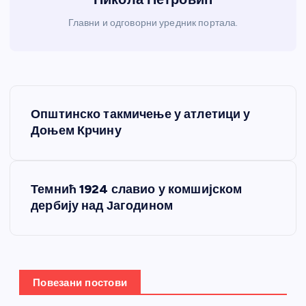
Главни и одговорни уредник портала.
К
Општинско такмичење у атлетици у
р
Доњем Крчину
е
Темнић 1924 славио у комшијском
т
дербију над Јагодином
а
њ
Повезани постови
е