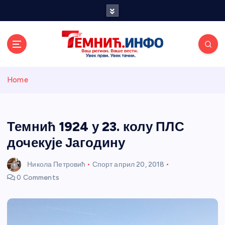
S
k
i
p
t
o
Темнићки
c
Home
o
n
информативн
t
e
Темнић 1924 у 23. колу ПЛС
и портал
n
дочекује Јагодину
t
Никола Петровић
Спорт
април 20, 2018
0 Comments