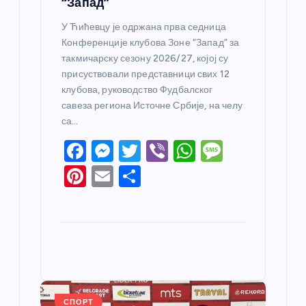
“Запад”
У Ћићевцу је одржана прва седница
Конференције клубова Зоне “Запад” за
такмичарску сезону 2026/27, којој су
присуствовали представници свих 12
клубова, руководство Фудбалског
савеза региона Источне Србије, на челу
са…
F
M
T
Vi
W
M
a
e
w
b
h
e
Pi
E
S
c
ss
itt
er
at
ss
nt
m
h
e
e
er
s
a
er
ail
ar
b
n
A
g
e
e
o
g
p
e
st
o
er
p
k
СПОРТ