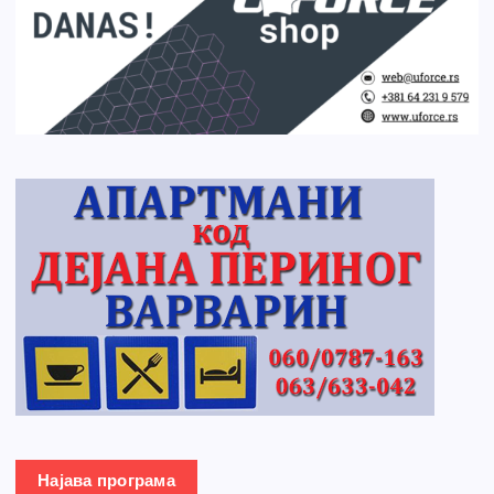
Најава програма