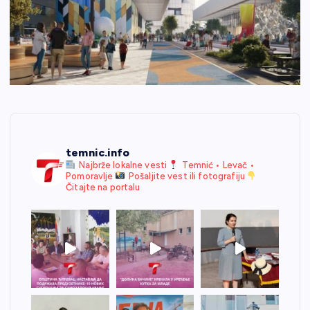
temnic.info
Najbrže lokalne vesti
Temnić • Levač •
Pomoravlje
Pošaljite vest ili fotografiju
Čitajte na portalu