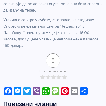
се очекује да ће до почетка утакмице они бити спремни
да изађу на терен.
Утакмица се игра у суботу, 21. априла, на стадиону
Спортско рекреативног центра “Јединство” у
Параћину. Почетак утакмице је заказан за 16:00
часова, док су цене улазница непромењене и износе
150 динара.
0
Гласање за чланке
F
M
T
Vi
W
M
Pi
E
S
a
e
w
b
h
e
nt
m
h
Повезани чланци