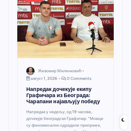
Живомир Миленковић
август 1, 2026
0 Comments
Напредак дочекује екипу
Графичара из Београда:
Чарапани најављују победу
Напредак у недељу, од 19 часова,
дочекује београдски Графичар. “Момци
су феноменално одрадили припреме,