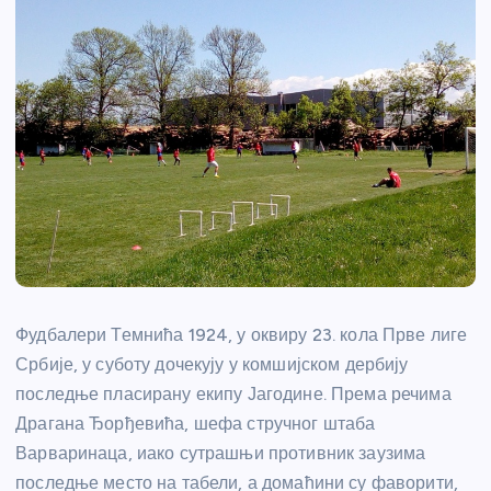
Фудбалери Темнића 1924, у оквиру 23. кола Прве лиге
Србије, у суботу дочекују у комшијском дербију
последње пласирану екипу Јагодине. Према речима
Драгана Ђорђевића, шефа стручног штаба
Варваринаца, иако сутрашњи противник заузима
последње место на табели, а домаћини су фаворити,