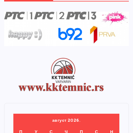
август 2026.
П
У
С
Ч
П
С
Н