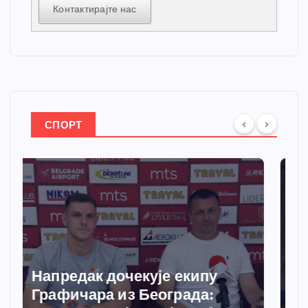
Контактирајте нас
СПОРТ
Спортски центар “Ћићевац”
добија савремени систем