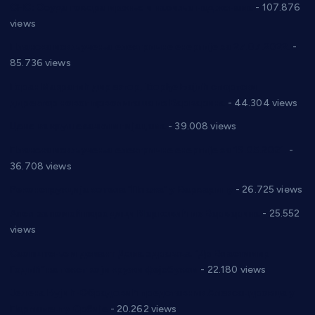
СНС: Осуда говора мржње и насиља над женама
- 107.876
views
Планска искључења електричне енергије за 27.07.2022.
-
85.736 views
Горан Макрагић директор, Ђорђе Бајић спортски
директор новог прволигаша из Варварина
- 44.304 views
Цене на крушевачким пијацама
- 39.008 views
Планска искључења електричне енергије за 19.05.2021.
-
36.708 views
Реконструкција хотела “Плажа” у Варварину
- 26.725 views
Апел за помоћ породици Марковић из Варварина
- 25.552
views
Саопштење и демант Дома здравља “Др Властимир
Годић” на текст који кружи фејсбуком
- 22.180 views
Јелена Вујић-Обрадовић представник Александровца у
Парламенту Србије
- 20.262 views