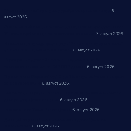
“Долина Бачине” кренула у уређење кутка за младе
8.
август 2026.
Општина Ћићевац наставља да подржава предузетнике:
10 нових субвенција за самозапошљавање
7. август 2026.
Вражогрнци чувају традицију: “Михољски сусрети села”
уз спортска надметања и забаву
6. август 2026.
Варварин подржао 25 нових предузетника: За
самозапошљавање по 380.000 динара
6. август 2026.
“Трстеник на Морави” од 10. до 16. августа: Богат програм
за све генерације
6. август 2026.
“Да се ради и гради по твом”: Трстеник улаже 4 милиона
динара у пројекте грађана
6. август 2026.
In memoriam: Тања Вилотијевић
6. август 2026.
Даница Петровић оживљава лик и дело Десанке
Максимовић
6. август 2026.