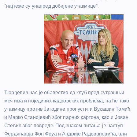
“најтеже су унапред добијене утакмице”.
Ђорђевић нас је обавестио да клуб пред сутрашњи
меч има и појединих кадровских проблема, па ће тако
утакмицу против Јагодине пропустити Вукашин Томић
и Марко Станојевић због парних картона, као и Јован
Стевић због повреде. Под знаком питања је наступ
Фердинанда Фон Фруа и Андрије Радовановића, али