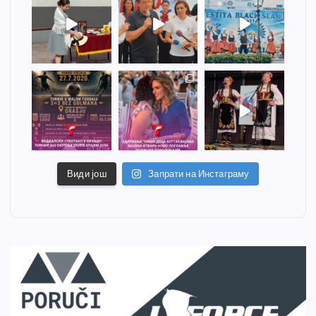
Види још
Запрати на Инстаграму