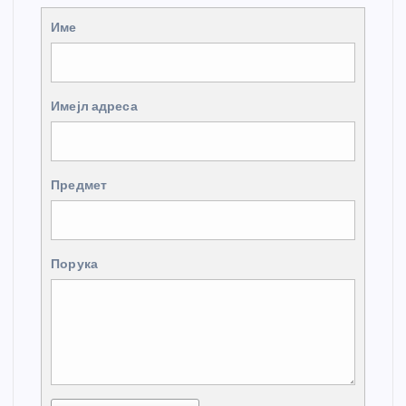
Име
Имејл адреса
Предмет
Порука