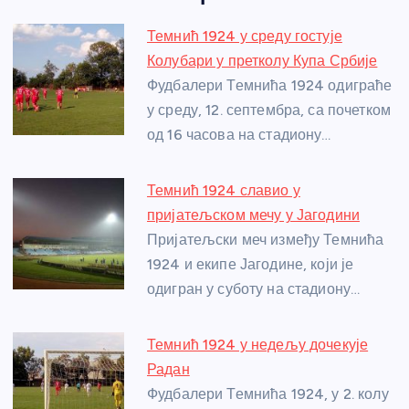
c
ss
itt
er
at
ss
er
ail
ar
e
e
er
s
a
e
e
Темнић 1924 у среду гостује
b
n
A
g
st
Колубари у претколу Купа Србије
o
g
p
e
Фудбалери Темнића 1924 одиграће
o
er
p
у среду, 12. септембра, са почетком
од 16 часова на стадиону…
k
Темнић 1924 славио у
пријатељском мечу у Јагодини
Пријатељски меч између Темнића
1924 и екипе Јагодине, који је
одигран у суботу на стадиону…
Темнић 1924 у недељу дочекује
Радан
Фудбалери Темнића 1924, у 2. колу