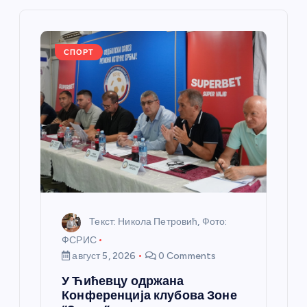
ч
л
СПОРТ
а
н
к
а
Текст: Никола Петровић, Фото:
ФСРИС
август 5, 2026
0 Comments
У Ћићевцу одржана
Конференција клубова Зоне