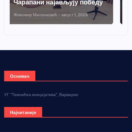
грејања
Никола Петровић
јул 31, 2026
Оснивач
УГ “Темнићка иницијатива”, Варварин
Најчитаније