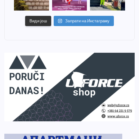
Види још
Запрати на Инстаграму