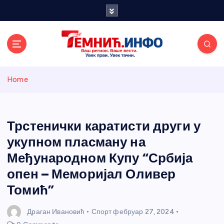
S
k
i
p
t
o
Темнићки
c
Home
o
n
информативн
t
e
Трстенички каратисти други у
и портал
n
укупном пласману на
t
Међународном Купу “Србија
опен – Меморијал Оливер
Томић”
Драган Ивановић
Спорт
фебруар 27, 2024