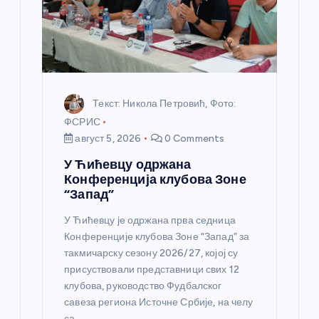
к
а
Текст: Никола Петровић, Фото:
ФСРИС
август 5, 2026
0 Comments
У Ћићевцу одржана
Конференција клубова Зоне
“Запад”
У Ћићевцу је одржана прва седница
Конференције клубова Зоне “Запад” за
такмичарску сезону 2026/27, којој су
присуствовали представници свих 12
клубова, руководство Фудбалског
савеза региона Источне Србије, на челу
са…