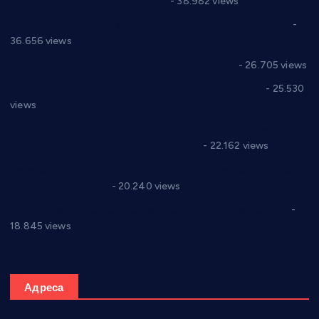
Цене на крушевачким пијацама
- 38.982 views
Планска искључења електричне енергије за 19.05.2021.
-
36.656 views
Реконструкција хотела “Плажа” у Варварину
- 26.705 views
Апел за помоћ породици Марковић из Варварина
- 25.530
views
Саопштење и демант Дома здравља “Др Властимир
Годић” на текст који кружи фејсбуком
- 22.162 views
Јелена Вујић-Обрадовић представник Александровца у
Парламенту Србије
- 20.240 views
Откривена илегална штампарија новца код Варварина
-
18.845 views
Адреса