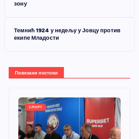
зону
е
т
Темнић 1924 у недељу у Јовцу против
екипе Младости
а
њ
е
Повезани постови
ч
л
СПОРТ
а
н