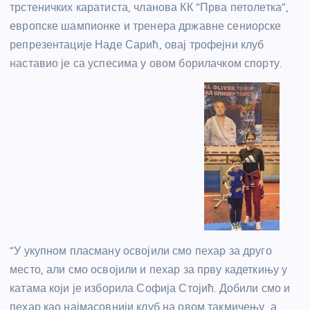
трстеничких каратиста, чланова КК “Прва петолетка”,
европске шампионке и тренера државне сениорске
репрезентације Наде Сарић, овај трофејни клуб
наставио је са успесима у овом борилачком спорту.
“У укупном пласману освојили смо пехар за друго
место, али смо освојили и пехар за прву кадеткињу у
катама који је изборила Софија Стојић. Добили смо и
пехар као најмасовнији клуб на овом такмичењу, а