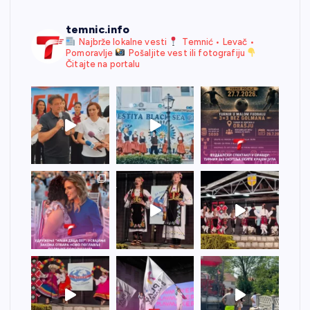
temnic.info
Najbrže lokalne vesti
Temnić • Levač •
Pomoravlje
Pošaljite vest ili fotografiju
Čitajte na portalu