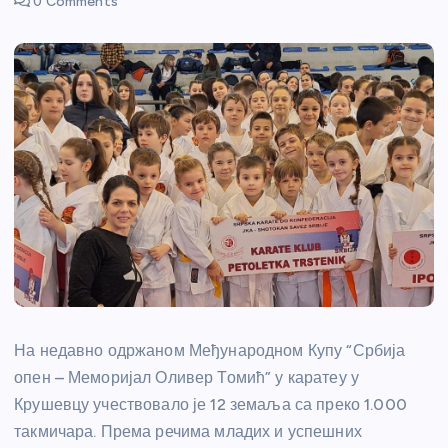
0 Comments
На недавно одржаном Међународном Купу “Србија
опен – Меморијал Оливер Томић” у каратеу у
Крушевцу учествовало је 12 земаља са преко 1.000
такмичара. Према речима младих и успешних