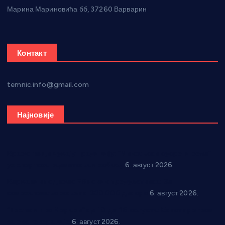
Марина Мариновића бб, 37260 Варварин
Контакт
temnic.info@gmail.com
Најновије
Вражогрнци чувају традицију: “Михољски сусрети села”
уз спортска надметања и забаву
6. август 2026.
Варварин подржао 25 нових предузетника: За
самозапошљавање по 380.000 динара
6. август 2026.
“Трстеник на Морави” од 10. до 16. августа: Богат програм
за све генерације
6. август 2026.