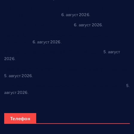
“Да се ради и гради по твом”: Трстеник улаже 4 милиона
динара у пројекте грађана
6. август 2026.
In memoriam: Тања Вилотијевић
6. август 2026.
Даница Петровић оживљава лик и дело Десанке
Максимовић
6. август 2026.
Александровац спреман за 61. “Жупску бербу”
5. август
2026.
Нова игралишта стижу у Бошњане, Доњи Катун и Парцане
5. август 2026.
У Ћићевцу одржана Конференција клубова Зоне “Запад”
5.
август 2026.
Телефон