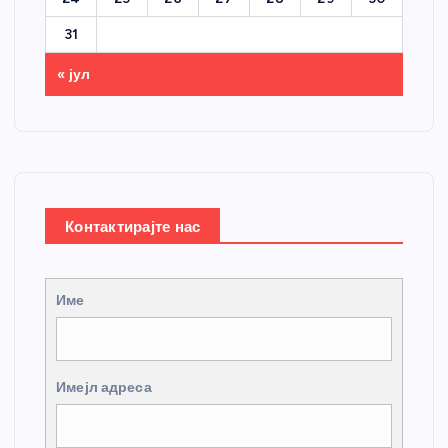
31
« јул
Контактирајте нас
Име
Имејл адреса