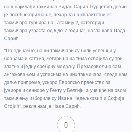
наш најмлађи такмичар Видан Сарић Ђурђевић добио
је посебно признање, пехар за најквалитетнијег
такмичара турнира на Татамију 2, категорији
такмичара узраста од 5 до 7 година”, наглашава Нада
Сарић.
“Појединачно, наши такмичари су били успешни у
борбама и катама, четири наша тима освојила су три
златне и једну сребрну медаљу. Презадовољна сам
ангажовањем и успесима наших такмичара, следе нам
даље припреме, ускоро Европско првенство за
јуниоре и сениоре у Генту у Белгији, а учешће на овом
такмичењу избориле су Ивана Недељковић и Софија
Стојић”, рекла нам је Нада Сарић.
0