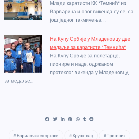
Млади каратисти КК "Темнић" из
Варварина и овог викенда су се, са
још једног такмичења,…
На Купу Србије у Младеновцу две
медаље за каратисте "Темнића"
На Купу Србије за полетарце,
пионире и наде, одржаном
протеклог викенда у Младеновцу,
за медаље…
Борилачки спортови
Крушевац
Трстеник