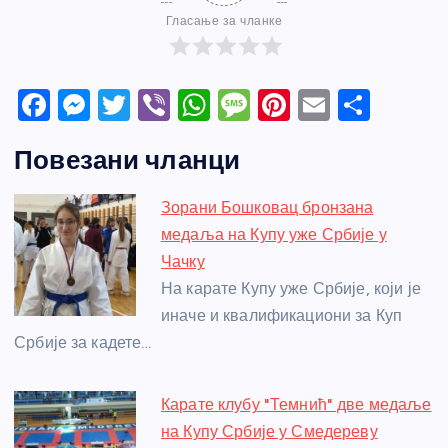
Гласање за чланке
F
M
T
Vi
W
M
Pi
E
S
a
e
w
b
h
e
nt
m
h
Повезани чланци
c
ss
itt
er
at
ss
er
ail
ar
e
e
er
s
a
e
e
Зорани Бошковац бронзана
b
n
A
g
st
медаља на Купу уже Србије у
o
g
p
e
Чачку
o
er
p
На карате Купу уже Србије, који је
иначе и квалификациони за Куп
k
Србије за кадете…
Карате клубу "Темнић" две медаље
на Купу Србије у Смедереву