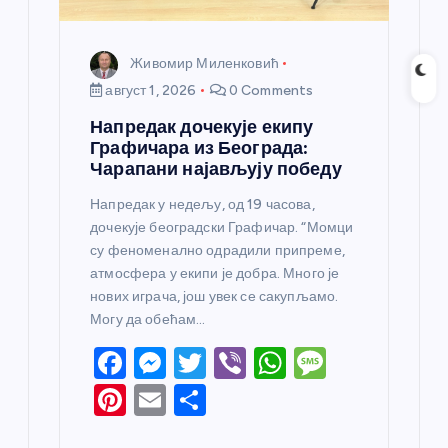
Живомир Миленковић
август 1, 2026
0 Comments
Напредак дочекује екипу
Графичара из Београда:
Чарапани најављују победу
Напредак у недељу, од 19 часова,
дочекује београдски Графичар. “Момци
су феноменално одрадили припреме,
атмосфера у екипи је добра. Много је
нових играча, још увек се сакупљамо.
Могу да обећам…
F
M
T
Vi
W
M
a
e
w
b
h
e
Pi
E
S
c
ss
itt
er
at
ss
nt
m
h