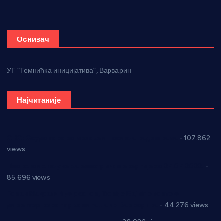
Оснивач
УГ “Темнићка иницијатива”, Варварин
Најчитаније
СНС: Осуда говора мржње и насиља над женама
- 107.862
views
Планска искључења електричне енергије за 27.07.2022.
-
85.696 views
Горан Макрагић директор, Ђорђе Бајић спортски
директор новог прволигаша из Варварина
- 44.276 views