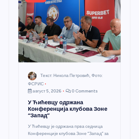
л
а
н
к
а
Текст: Никола Петровић, Фото:
ФСРИС
август 5, 2026
0 Comments
У Ћићевцу одржана
Конференција клубова Зоне
“Запад”
У Ћићевцу је одржана прва седница
Конференције клубова Зоне “Запад” за