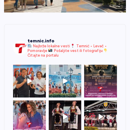
temnic.info
Najbrže lokalne vesti
Temnić • Levač •
Pomoravlje
Pošaljite vest ili fotografiju
Čitajte na portalu