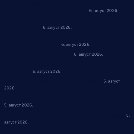
Варварин подржао 25 нових предузетника: За
самозапошљавање по 380.000 динара
6. август 2026.
“Трстеник на Морави” од 10. до 16. августа: Богат програм
за све генерације
6. август 2026.
“Да се ради и гради по твом”: Трстеник улаже 4 милиона
динара у пројекте грађана
6. август 2026.
In memoriam: Тања Вилотијевић
6. август 2026.
Даница Петровић оживљава лик и дело Десанке
Максимовић
6. август 2026.
Александровац спреман за 61. “Жупску бербу”
5. август
2026.
Нова игралишта стижу у Бошњане, Доњи Катун и Парцане
5. август 2026.
У Ћићевцу одржана Конференција клубова Зоне “Запад”
5.
август 2026.