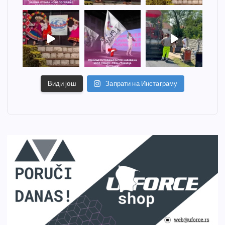
Види још
Запрати на Инстаграму