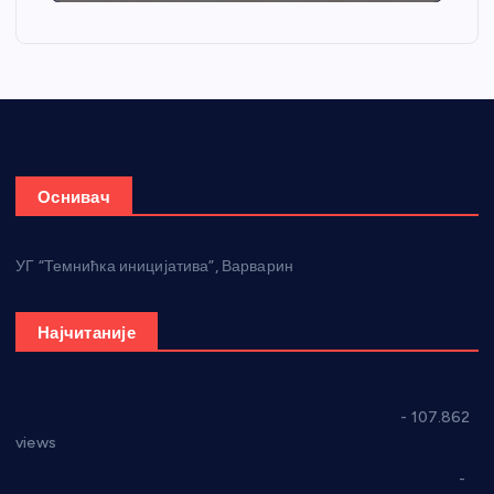
Оснивач
УГ “Темнићка иницијатива”, Варварин
Најчитаније
СНС: Осуда говора мржње и насиља над женама
- 107.862
views
Планска искључења електричне енергије за 27.07.2022.
-