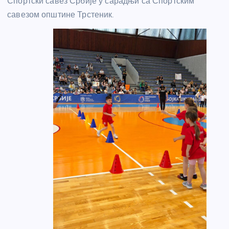
Спортски савез Србије у сарадњи са Спортским
савезом општине Трстеник.