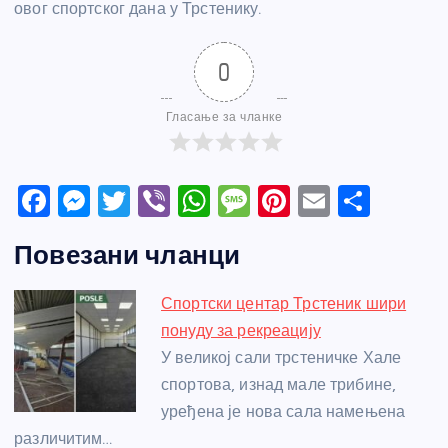
овог спортског дана у Трстенику.
0
Гласање за чланке
F
M
T
Vi
W
M
Pi
E
S
a
e
w
b
h
e
nt
m
h
Повезани чланци
c
ss
itt
er
at
ss
er
ail
ar
e
e
er
s
a
e
e
Спортски центар Трстеник шири
b
n
A
g
st
понуду за рекреацију
o
g
p
e
У великој сали трстеничке Хале
o
er
p
спортова, изнад мале трибине,
уређена је нова сала намењена
k
различитим…