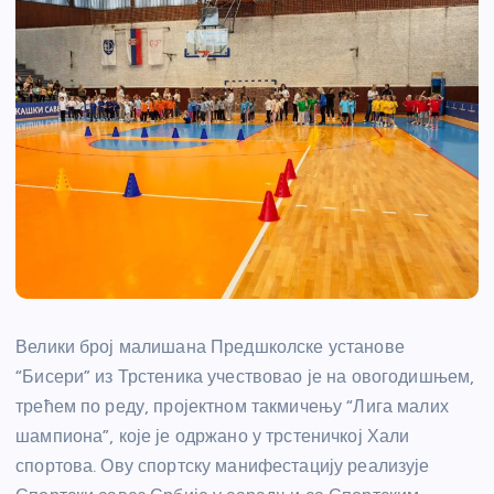
Велики број малишана Предшколске установе
“Бисери” из Трстеника учествовао је на овогодишњем,
трећем по реду, пројектном такмичењу “Лига малих
шампиона”, које је одржано у трстеничкој Хали
спортова. Ову спортску манифестацију реализује