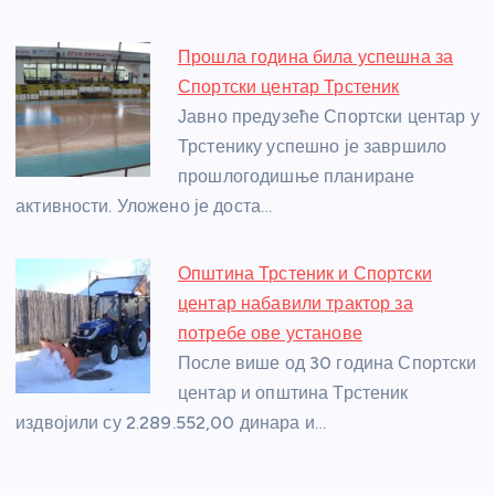
Прошла година била успешна за
Спортски центар Трстеник
Јавно предузеће Спортски центар у
Трстенику успешно је завршило
прошлогодишње планиране
активности. Уложено је доста…
Општина Трстеник и Спортски
центар набавили трактор за
потребе ове установе
После више од 30 година Спортски
центар и општина Трстеник
издвојили су 2.289.552,00 динара и…