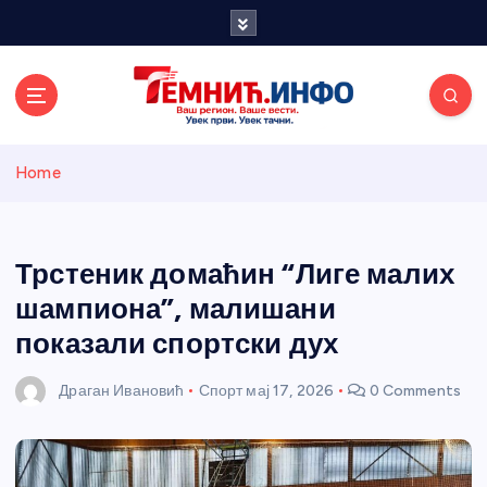
S
k
i
p
t
o
Темнићки
c
Home
o
n
информативн
t
e
Трстеник домаћин “Лиге малих
и портал
n
шампиона”, малишани
t
показали спортски дух
Драган Ивановић
Спорт
мај 17, 2026
0 Comments