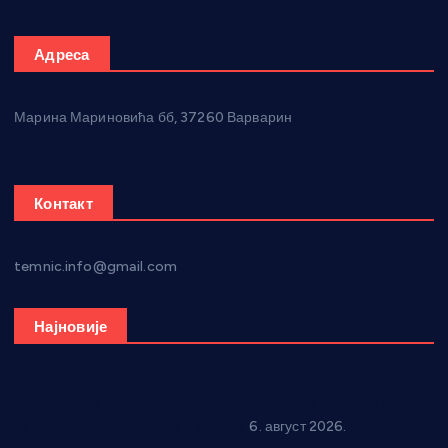
Адреса
Марина Мариновића бб, 37260 Варварин
Контакт
temnic.info@gmail.com
Најновије
Вражогрнци чувају традицију: “Михољски сусрети села”
уз спортска надметања и забаву
6. август 2026.