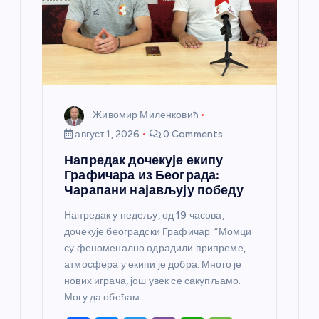
Живомир Миленковић
август 1, 2026
0 Comments
Напредак дочекује екипу
Графичара из Београда:
Чарапани најављују победу
Напредак у недељу, од 19 часова,
дочекује београдски Графичар. “Момци
су феноменално одрадили припреме,
атмосфера у екипи је добра. Много је
нових играча, још увек се сакупљамо.
Могу да обећам…