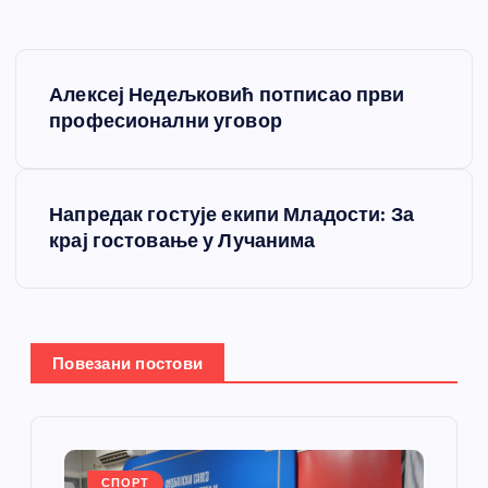
К
Алексеј Недељковић потписао први
р
професионални уговор
е
Напредак гостује екипи Младости: За
т
крај гостовање у Лучанима
а
њ
Повезани постови
е
ч
СПОРТ