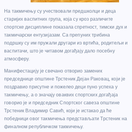
На такмичењу су учествовали предшколци и деца
старијих васпитних група, која су кроз различите
спортске дисциплине показала спретност, тимски дух и
такмичарски ентузијазам. Са препуних трибина
подршку су им пружали другари из вртића, родитељи и
васпитачи, што је читавом догађају дало посебну
атмосферу.
Манифестацију је свечано отворио заменик
председнице општине Трстеник Дејан Раковац, који је
поздравио присутне и пожелео деци пуно успеха у
такмичењу, а о значају оваквих спортских догађаја
говорио је и председник Спортског савеза општине
Трстеник Владимир Савић, који је истакао да ће
победници овог такмичења представљати Трстеник на
финалном републичком такмичењу.