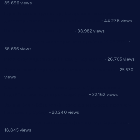
85.696 views
Горан Макрагић директор, Ђорђе Бајић спортски
директор новог прволигаша из Варварина
- 44.276 views
Цене на крушевачким пијацама
- 38.982 views
Планска искључења електричне енергије за 19.05.2021.
-
36.656 views
Реконструкција хотела “Плажа” у Варварину
- 26.705 views
Апел за помоћ породици Марковић из Варварина
- 25.530
views
Саопштење и демант Дома здравља “Др Властимир
Годић” на текст који кружи фејсбуком
- 22.162 views
Јелена Вујић-Обрадовић представник Александровца у
Парламенту Србије
- 20.240 views
Откривена илегална штампарија новца код Варварина
-
18.845 views