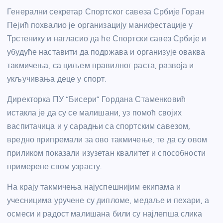
Генерални секретар Спортског савеза Србије Горан
Пејић похвалио је организацију манифестације у
Трстенику и нагласио да ће Спортски савез Србије и
убудуће наставити да подржава и организује оваква
такмичења, са циљем правилног раста, развоја и
укључивања деце у спорт.
Директорка ПУ “Бисери” Гордана Стаменковић
истакла је да су се малишани, уз помоћ својих
васпитачица и у сарадњи са спортским савезом,
вредно припремали за ово такмичење, те да су овом
приликом показали изузетан квалитет и способности
примерене свом узрасту.
На крају такмичења најуспешнијим екипама и
учесницима уручене су дипломе, медаље и пехари, а
осмеси и радост малишана били су најлепша слика