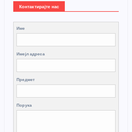
Контактирајте нас
Име
Имејл адреса
Предмет
Порука