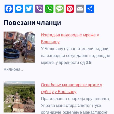
F
M
T
Vi
W
M
Pi
E
S
a
e
w
b
h
e
nt
m
h
Повезани чланци
c
ss
itt
er
at
ss
er
ail
ar
e
e
er
s
a
e
e
Изградња водоводне мреже у
b
n
A
g
st
Бошњану
o
g
p
e
У Бошњану су настављени радови
o
er
p
на изградњи секундарне водоводне
мреже, у вредности од 3.5
k
милиона…
Освећење манастирске цркве у
суботу у Бошњану
Православна епархија крушевачка,
Управа манастира Светог Луке,
организује освећење манастирске