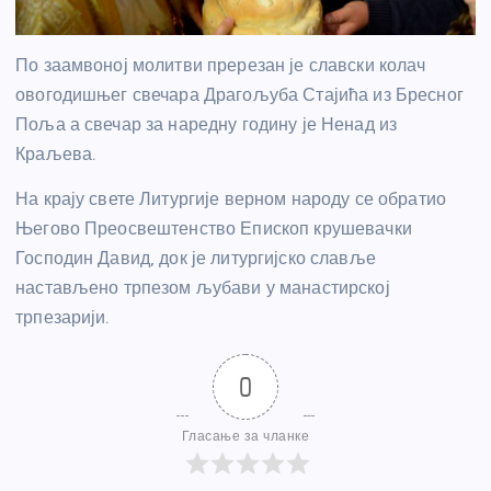
По заамвоној молитви пререзан је славски колач
овогодишњег свечара Драгољуба Стајића из Бресног
Поља а свечар за наредну годину је Ненад из
Краљева.
На крају свете Литургије верном народу се обратио
Његово Преосвештенство Епископ крушевачки
Господин Давид, док је литургијско славље
настављено трпезом љубави у манастирској
трпезарији.
0
Гласање за чланке