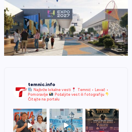
temnic.info
Najbrže lokalne vesti
Temnić • Levač •
Pomoravlje
Pošaljite vest ili fotografiju
Čitajte na portalu