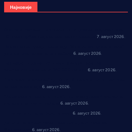
Најновије
Општина Ћићевац наставља да подржава предузетнике:
10 нових субвенција за самозапошљавање
7. август 2026.
Вражогрнци чувају традицију: “Михољски сусрети села”
уз спортска надметања и забаву
6. август 2026.
Варварин подржао 25 нових предузетника: За
самозапошљавање по 380.000 динара
6. август 2026.
“Трстеник на Морави” од 10. до 16. августа: Богат програм
за све генерације
6. август 2026.
“Да се ради и гради по твом”: Трстеник улаже 4 милиона
динара у пројекте грађана
6. август 2026.
In memoriam: Тања Вилотијевић
6. август 2026.
Даница Петровић оживљава лик и дело Десанке
Максимовић
6. август 2026.