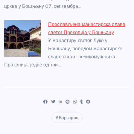
цркве у Бошњану 07. септембра…
Прослављена манастирска слава
светог Прокопија у Бошњану
У манастиру светог Луке у
Бошњану, поводом манастирске
славе светог великомученика
Прокопија, једне од три…
Варварин