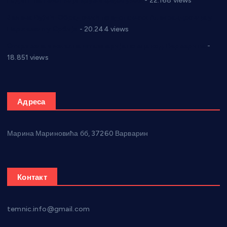
Годић” на текст који кружи фејсбуком
- 22.168 views
Јелена Вујић-Обрадовић представник Александровца у
Парламенту Србије
- 20.244 views
Откривена илегална штампарија новца код Варварина
-
18.851 views
Адреса
Марина Мариновића бб, 37260 Варварин
Контакт
temnic.info@gmail.com