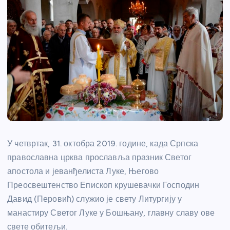
У четвртак, 31. октобра 2019. године, када Српска
православна црква прославља празник Светог
апостола и јеванђелиста Луке, Његово
Преосвештенство Епископ крушевачки Господин
Давид (Перовић) служио је свету Литургију у
манастиру Светог Луке у Бошњану, главну славу ове
свете обитељи.