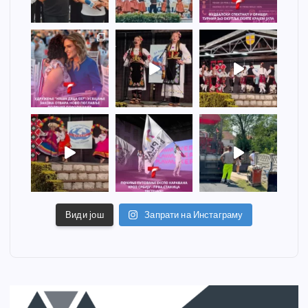
Види још
Запрати на Инстаграму