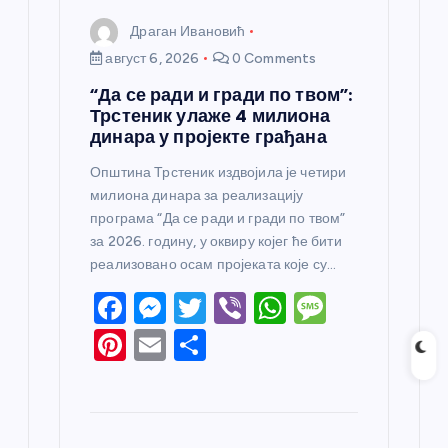
Драган Ивановић
август 6, 2026
0 Comments
“Да се ради и гради по твом”:
Трстеник улаже 4 милиона
динара у пројекте грађана
Општина Трстеник издвојила је четири
милиона динара за реализацију
програма “Да се ради и гради по твом”
за 2026. годину, у оквиру којег ће бити
реализовано осам пројеката које су…
F
M
T
Vi
W
M
a
e
w
b
h
e
Pi
E
S
c
ss
itt
er
at
ss
nt
m
h
e
e
er
s
a
er
ail
ar
b
n
A
g
e
e