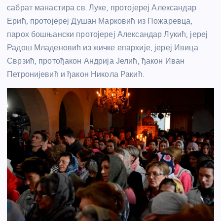
сабрат манастира св. Луке, протојереј Александар
Ерић, протојереј Душан Марковић из Пожаревца,
парох бошњански протојереј Александар Лукић, јереј
Радош Младеновић из жичке епархије, јереј Ивица
Сврзић, протођакон Андрија Јелић, ђакон Иван
Петронијевић и ђакон Никола Ракић.