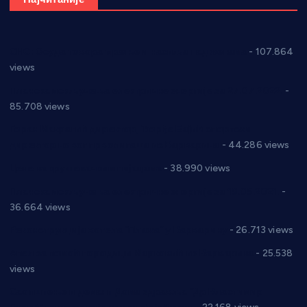
СНС: Осуда говора мржње и насиља над женама
- 107.864
views
Планска искључења електричне енергије за 27.07.2022.
-
85.708 views
Горан Макрагић директор, Ђорђе Бајић спортски
директор новог прволигаша из Варварина
- 44.286 views
Цене на крушевачким пијацама
- 38.990 views
Планска искључења електричне енергије за 19.05.2021.
-
36.664 views
Реконструкција хотела “Плажа” у Варварину
- 26.713 views
Апел за помоћ породици Марковић из Варварина
- 25.538
views
Саопштење и демант Дома здравља “Др Властимир