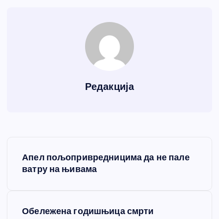
Редакција
К
Апел пољопривредницима да не пале
р
ватру на њивама
е
Обележена годишњица смрти