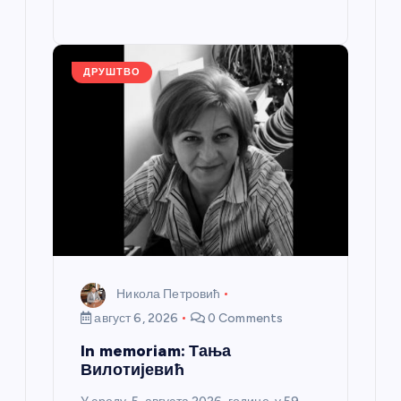
o
g
p
e
st
o
er
p
k
ДРУШТВО
Никола Петровић
август 6, 2026
0 Comments
In memoriam: Тања
Вилотијевић