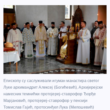
Епископу су саслуживали игуман манастира светог
Луке архимандрит Алексеј (Богићевић), Архијерејски
намесник темнићки протојереј-ставрофор Ђорђе
Марјановић, протојереј-ставрофор у пензији
Томислав Гајић, протосинђел Лука (Милошевић)