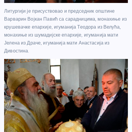
Литургији је присуствовао и председник општине
Варварин Војкан Павић са сарадницима, монахиње из
крушевачке епархије, игуманија Теодора из Велућа,
монахиње из шумадијске епархије, игуманија мати
Јелена из Драче, игуманија мати Анастасија из
Дивостина.