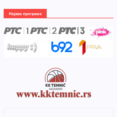
Најава програма