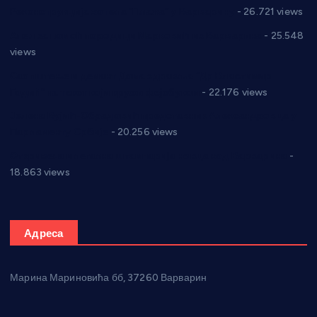
Реконструкција хотела “Плажа” у Варварину
- 26.721 views
Апел за помоћ породици Марковић из Варварина
- 25.548
views
Саопштење и демант Дома здравља “Др Властимир
Годић” на текст који кружи фејсбуком
- 22.176 views
Јелена Вујић-Обрадовић представник Александровца у
Парламенту Србије
- 20.256 views
Откривена илегална штампарија новца код Варварина
-
18.863 views
Адреса
Марина Мариновића бб, 37260 Варварин