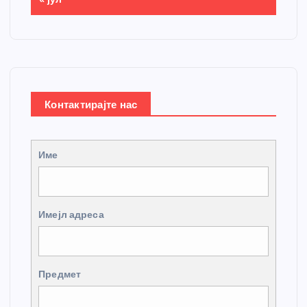
Контактирајте нас
Име
Имејл адреса
Предмет