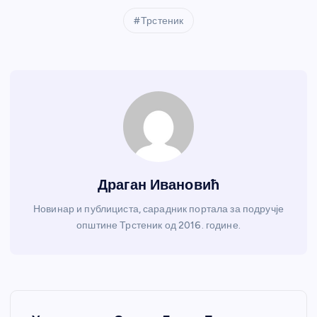
Трстеник
Драган Ивановић
Новинар и публициста, сарадник портала за подручје
општине Трстеник од 2016. године.
К