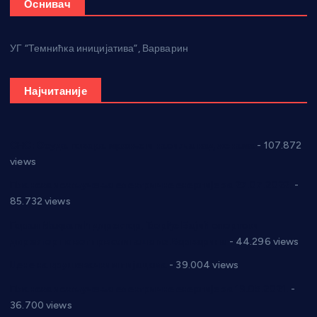
Оснивач
УГ “Темнићка иницијатива”, Варварин
Најчитаније
СНС: Осуда говора мржње и насиља над женама
- 107.872
views
Планска искључења електричне енергије за 27.07.2022.
-
85.732 views
Горан Макрагић директор, Ђорђе Бајић спортски
директор новог прволигаша из Варварина
- 44.296 views
Цене на крушевачким пијацама
- 39.004 views
Планска искључења електричне енергије за 19.05.2021.
-
36.700 views