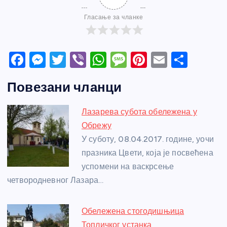
Гласање за чланке
F
M
T
Vi
W
M
Pi
E
S
a
e
w
b
h
e
nt
m
h
Повезани чланци
c
ss
itt
er
at
ss
er
ail
ar
e
e
er
s
a
e
e
Лазарева субота обележена у
b
n
A
g
st
Обрежу
o
g
p
e
У суботу, 08.04.2017. године, уочи
o
er
p
празника Цвети, која је посвећена
успомени на васкрсење
k
четвородневног Лазара…
Обележена стогодишњица
Топличког устанка