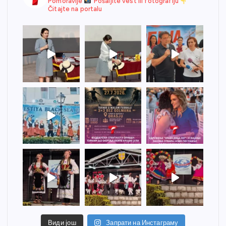
Pomoravlje
Pošaljite vest ili fotografiju
Čitajte na portalu
Види још
Запрати на Инстаграму