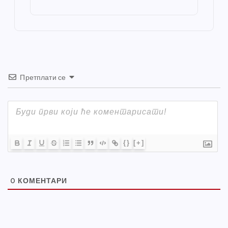
o
g
p
e
st
o
er
p
k
Претплати се
{}
[+]
0
КОМЕНТАРИ