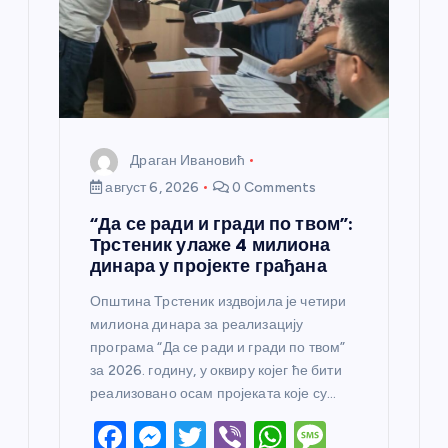
н
к
а
Драган Ивановић
август 6, 2026
0 Comments
“Да се ради и гради по твом”:
Трстеник улаже 4 милиона
динара у пројекте грађана
Општина Трстеник издвојила је четири
милиона динара за реализацију
програма “Да се ради и гради по твом”
за 2026. годину, у оквиру којег ће бити
реализовано осам пројеката које су…
F
M
T
Vi
W
M