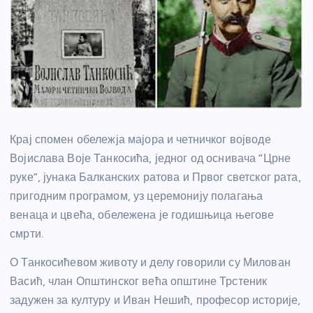
Крај спомен обележја мајора и четничког војводе
Војислава Воје Танкосића, једног од оснивача “Црне
руке”, јунака Балканских ратова и Првог светског рата,
пригодним програмом, уз церемонију полагања
венаца и цвећа, обележена је годишњица његове
смрти.
О Танкосићевом животу и делу говорили су Милован
Васић, члан Општинског већа општине Трстеник
задужен за културу и Иван Нешић, професор историје,