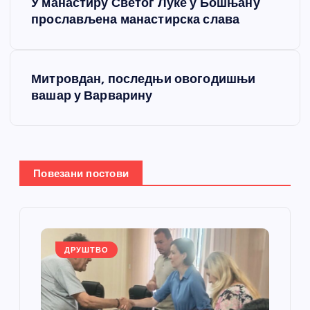
У манастиру Светог Луке у Бошњану
р
прослављена манастирска слава
е
Митровдан, последњи овогодишњи
т
вашар у Варварину
а
њ
Повезани постови
е
ч
л
ДРУШТВО
а