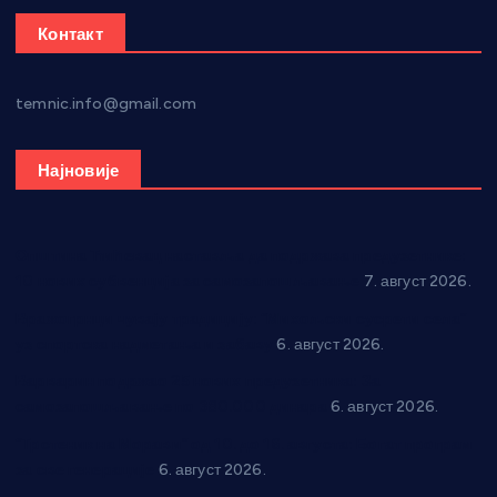
Контакт
temnic.info@gmail.com
Најновије
Општина Ћићевац наставља да подржава предузетнике:
10 нових субвенција за самозапошљавање
7. август 2026.
Вражогрнци чувају традицију: “Михољски сусрети села”
уз спортска надметања и забаву
6. август 2026.
Варварин подржао 25 нових предузетника: За
самозапошљавање по 380.000 динара
6. август 2026.
“Трстеник на Морави” од 10. до 16. августа: Богат програм
за све генерације
6. август 2026.