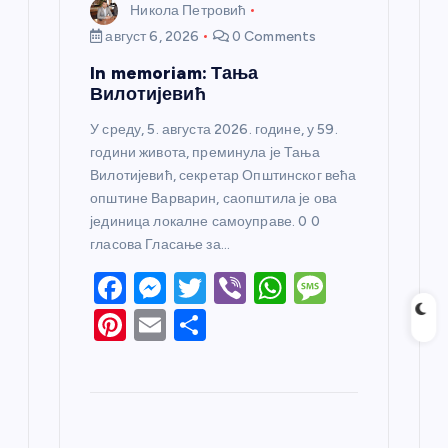
Никола Петровић
август 6, 2026
0 Comments
In memoriam: Тања
Вилотијевић
У среду, 5. августа 2026. године, у 59.
години живота, преминула је Тања
Вилотијевић, секретар Општинског већа
општине Варварин, саопштила је ова
јединица локалне самоуправе. 0 0
гласова Гласање за…
F
M
T
Vi
W
M
a
e
w
b
h
e
Pi
E
S
c
ss
itt
er
at
ss
nt
m
h
e
e
er
s
a
er
ail
ar
b
n
A
g
e
e