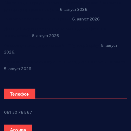
“Да се ради и гради по твом”: Трстеник улаже 4 милиона
динара у пројекте грађана
6. август 2026.
In memoriam: Тања Вилотијевић
6. август 2026.
Даница Петровић оживљава лик и дело Десанке
Максимовић
6. август 2026.
Александровац спреман за 61. “Жупску бербу”
5. август
2026.
Нова игралишта стижу у Бошњане, Доњи Катун и Парцане
5. август 2026.
Телефон
061 30 76 567
Архива