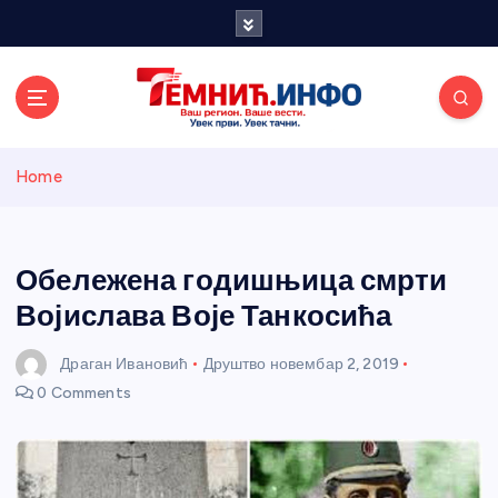
S
k
i
p
t
o
Темнићки
c
Home
o
n
информативн
t
e
Обележена годишњица смрти
и портал
n
Војислава Воје Танкосића
t
Драган Ивановић
Друштво
новембар 2, 2019
0 Comments