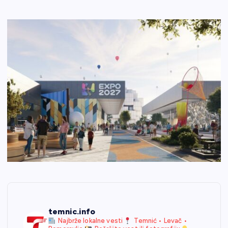
temnic.info
Najbrže lokalne vesti
Temnić • Levač •