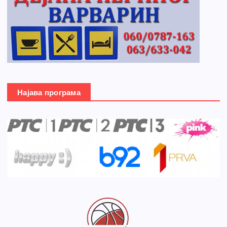
Најава програма