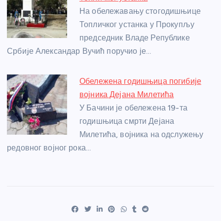
На обележавању стогодишњице
Топличког устанка у Прокупљу
председник Владе Републике
Србиjе Александар Вучић поручио је…
Обележена годишњица погибије
војника Дејана Милетића
У Бачини је обележена 19-та
годишњица смрти Дејана
Милетића, војника на одслужењу
редовног војног рока…