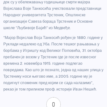
док су у обележавању годишњице смрти мајора
Војислава Воје Танкосића учествовали представници
Народног универзитета Трстеник, Општинске
организације Савеза бораца Трстеник и Основне
школе “Љубивоје Бајић” из Медвеђе.
“Мајор Војислав Воја Танкосић рођен је 1880. године у
Руклади недалеко од Уба. После тешког рањавања у
борбама у Игришту код Великог Поповића, 31. октобра
пребачен је возом у Трстеник где је после извесног
времена 2. новембра 1915. године подлегао
повредама. Као што је познато, једна од наших улица у
Трстенику носи његово име, а 2005. године му је
подигнут споменик пред којим се сада налазимо”,
рекао је том приликом проф. историје Иван Нешић.
0