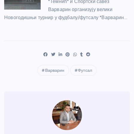
"Темнић" и Спортски савез
Варварин организују велики
Новогодишњи турнир у фудбалу/футсалу "Варварин…
Варварин
Футсал