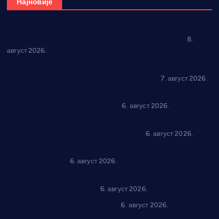
Најновије
“Долина Бачине” кренула у уређење кутка за младе
8.
август 2026.
Општина Ћићевац наставља да подржава предузетнике:
10 нових субвенција за самозапошљавање
7. август 2026.
Вражогрнци чувају традицију: “Михољски сусрети села”
уз спортска надметања и забаву
6. август 2026.
Варварин подржао 25 нових предузетника: За
самозапошљавање по 380.000 динара
6. август 2026.
“Трстеник на Морави” од 10. до 16. августа: Богат програм
за све генерације
6. август 2026.
“Да се ради и гради по твом”: Трстеник улаже 4 милиона
динара у пројекте грађана
6. август 2026.
In memoriam: Тања Вилотијевић
6. август 2026.