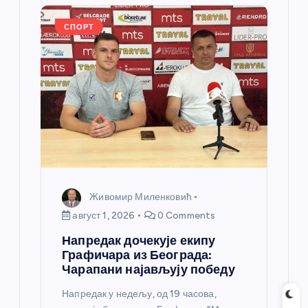
o
er
p
k
СПОРТ
Живомир Миленковић
август 1, 2026
0 Comments
Напредак дочекује екипу
Графичара из Београда:
Чарапани најављују победу
Напредак у недељу, од 19 часова,