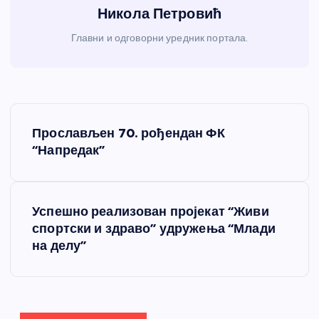
Никола Петровић
Главни и одговорни уредник портала.
К
Прослављен 70. рођендан ФК
р
“Напредак”
е
Успешно реализован пројекат “Живи
т
спортски и здраво” удружења “Млади
на делу”
а
њ