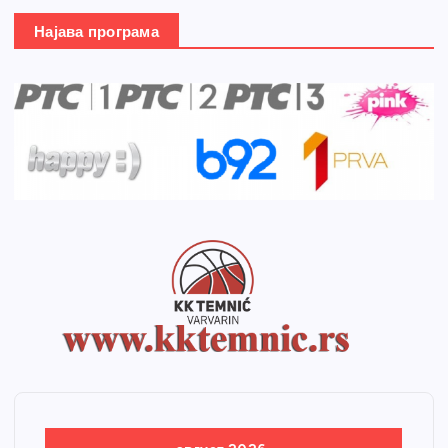
Најава програма