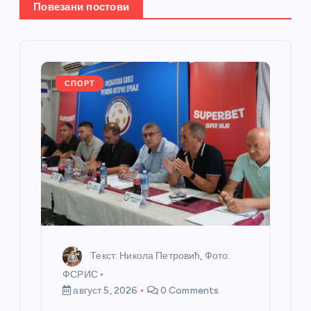
е
Повезани постови
ч
л
СПОРТ
а
н
к
а
Текст: Никола Петровић, Фото:
ФСРИС
август 5, 2026
0 Comments