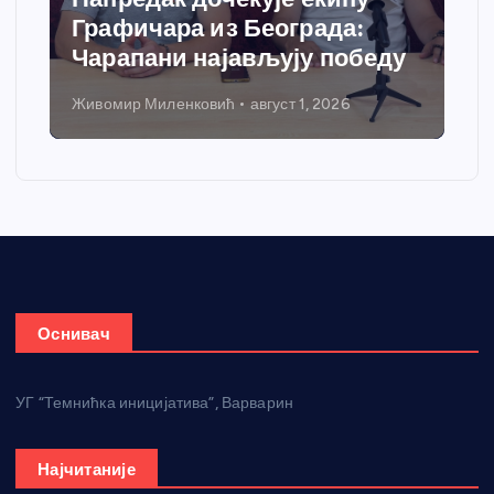
Графичара из Београда:
Чарапани најављују победу
Живомир Миленковић
август 1, 2026
Оснивач
УГ “Темнићка иницијатива”, Варварин
Најчитаније