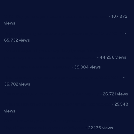
СНС: Осуда говора мржње и насиља над женама
- 107.872
views
Планска искључења електричне енергије за 27.07.2022.
-
85.732 views
Горан Макрагић директор, Ђорђе Бајић спортски
директор новог прволигаша из Варварина
- 44.296 views
Цене на крушевачким пијацама
- 39.004 views
Планска искључења електричне енергије за 19.05.2021.
-
36.702 views
Реконструкција хотела “Плажа” у Варварину
- 26.721 views
Апел за помоћ породици Марковић из Варварина
- 25.548
views
Саопштење и демант Дома здравља “Др Властимир
Годић” на текст који кружи фејсбуком
- 22.176 views