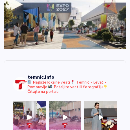
temnic.info
Najbrže lokalne vesti
Temnić • Levač •
Pomoravlje
Pošaljite vest ili fotografiju
Čitajte na portalu