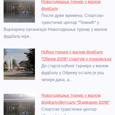
b
n
A
g
st
Новогодишњи турнир у малом
o
g
p
e
фудбалу
o
er
p
После дуже времена, Спортско-
туристички центар "Темнић" у
k
Варварину организује Новогодишњи турнир у малом
фудбалу који…
Ноћни турнир у малом фудбалу
"Обреж 2019" стартује у понедељак
До старта ноћног турнира у малом
фудбалу у Обрежу остало је још
четири дана, а…
Новогодишњи турнир у малом
фудбалу/футсалу "Варварин 2016"
Спортско туристички центар