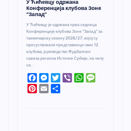
У Ћићевцу одржана
Конференција клубова Зоне
“Запад”
У Ћићевцу је одржана прва седница
Конференције клубова Зоне “Запад” за
такмичарску сезону 2026/27, којој су
присуствовали представници свих 12
клубова, руководство Фудбалског
савеза региона Источне Србије, на челу
са…
F
M
T
Vi
W
M
a
e
w
b
h
e
Pi
E
S
c
ss
itt
er
at
ss
nt
m
h
e
e
er
s
a
er
ail
ar
b
n
A
g
e
e
o
g
p
e
st