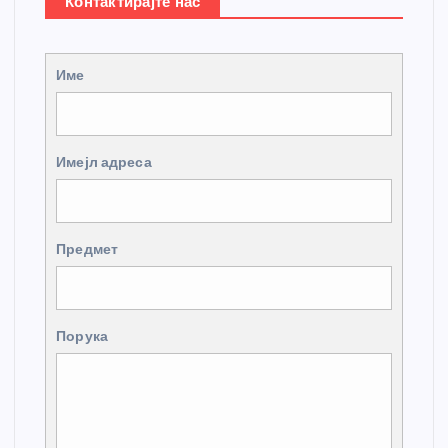
Контактирајте нас
Име
Имејл адреса
Предмет
Порука