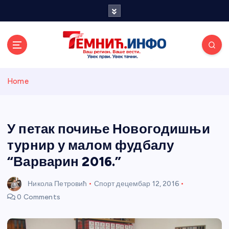
S
k
i
p
t
o
Темнићки
c
Home
o
n
информативн
t
e
У петак почиње Новогодишњи
и портал
n
турнир у малом фудбалу
t
“Варварин 2016.”
Никола Петровић
Спорт
децембар 12, 2016
0 Comments