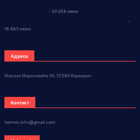
Јелена Вујић-Обрадовић представник Александровца у
Парламенту Србије
- 20.258 views
Откривена илегална штампарија новца код Варварина
-
18.863 views
Адреса
Марина Мариновића бб, 37260 Варварин
Контакт
temnic.info@gmail.com