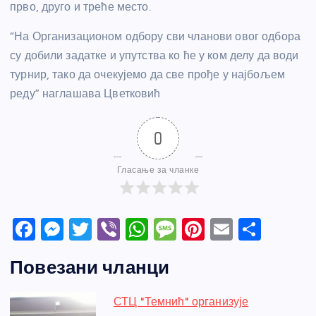
прво, друго и треће место.
“На Организационом одбору сви чланови овог одбора
су добили задатке и упутства ко ће у ком делу да води
турнир, тако да очекујемо да све прође у најбољем
реду” наглашава Цветковић
0
Гласање за чланке
F
M
T
Vi
W
M
Pi
E
S
a
e
w
b
h
e
nt
m
h
Повезани чланци
c
ss
itt
er
at
ss
er
ail
ar
e
e
er
s
a
e
e
СТЦ "Темнић" организује