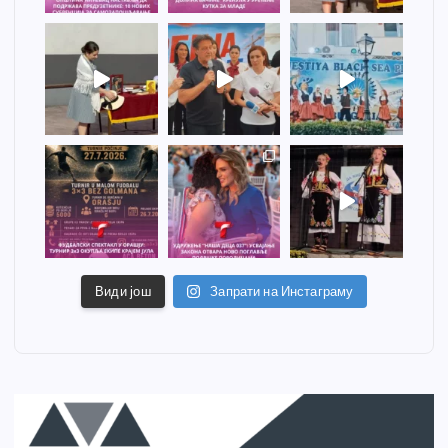
Види још
Запрати на Инстаграму