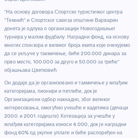
“На основу договора Спортско туристичког центра
“Темнић” и Спортског савеза општине Варварин
донета је одлука о организацији Новогодишњег
турнира у малом фудбалу. Наградни фонд, на основу
многих спонзора и великог броја екипа које очекујемо
да се укључе у такмичење, биће 200.000 динара за
прво место, 100.000 за друго и 50.000 за треће”
објашњава Цветковић.
Он додаје да је организовано и такмичење у млађим
категоријама, пионири и петлићи, док је
Организациони одбор накнадно, због великог
интересовања, омогућио учешће и кадетима (дечаци
2000. и 2001. годиште). Котизација за учешће у
млађим категоријама износи 4.000, док је наградни
фонд 60% од укупне уплате и биће распоређен на