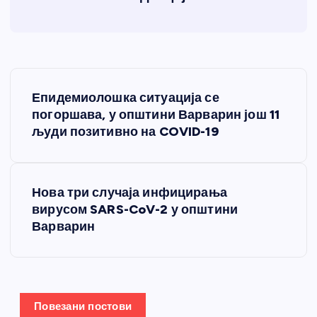
К
Епидемиолошка ситуација се
р
погоршава, у општини Варварин још 11
људи позитивно на COVID-19
е
т
Нова три случаја инфицирања
вирусом SARS-CoV-2 у општини
а
Варварин
њ
е
Повезани постови