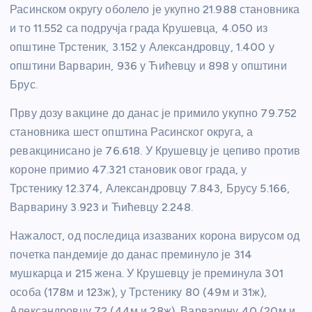
Расинском округу оболело је укупно 21.988 становника
и то 11.552 са подручја града Крушевца, 4.050 из
општине Трстеник, 3.152 у Александровцу, 1.400 у
општини Варварин, 936 у Ћићевцу и 898 у општини
Брус.
Прву дозу вакцине до данас је примило укупно 79.752
становника шест општина Расинског округа, а
ревакцинисано је 76.618. У Крушевцу је цепиво против
короне примио 47.321 становик овог града, у
Трстенику 12.374, Александровцу 7.843, Брусу 5.166,
Варварину 3.923 и Ћићевцу 2.248.
Нажалост, од последица изазваних корона вирусом од
почетка пандемије до данас преминуло је 314
мушкарца и 215 жена. У Крушевцу је преминула 301
особа (178м и 123ж), у Трстенику 80 (49м и 31ж),
Александровцу 72 (44м и 28ж), Варварину 40 (20м и