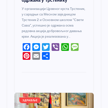
одржана у Трстенику
У организацији Црвеног крста Трстеник,
у сарадњи са Месном заједницом
Трстеник 2 и Основном школом “Свети
Сава”, успешно је одржана осма
редовна акција добровољног давања
крви. Акција је реализована у…
F
M
T
Vi
W
M
a
e
w
b
h
e
Pi
E
S
c
ss
itt
er
at
ss
nt
m
h
e
e
er
s
a
er
ail
ar
b
n
A
g
e
e
o
g
p
e
st
o
er
p
k
ЗДРАВЉЕ