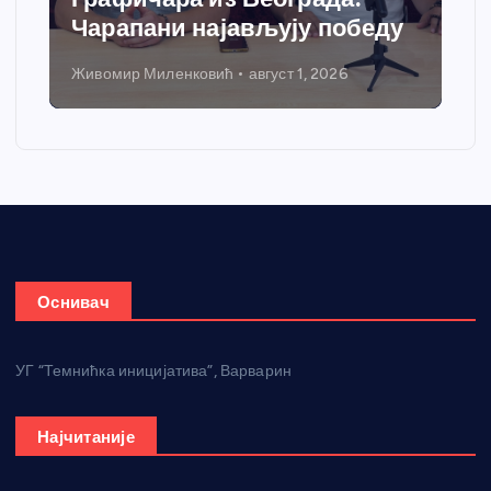
Чарапани најављују победу
Живомир Миленковић
август 1, 2026
Оснивач
УГ “Темнићка иницијатива”, Варварин
Најчитаније