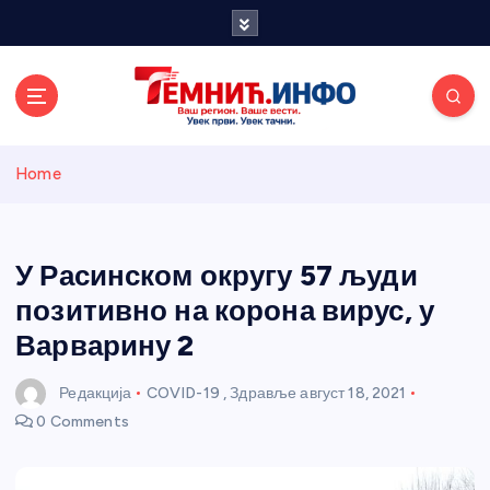
S
k
i
p
t
o
Темнићки
c
Home
o
n
информативн
t
e
У Расинском округу 57 људи
и портал
n
позитивно на корона вирус, у
t
Варварину 2
Редакција
COVID-19
,
Здравље
август 18, 2021
0 Comments