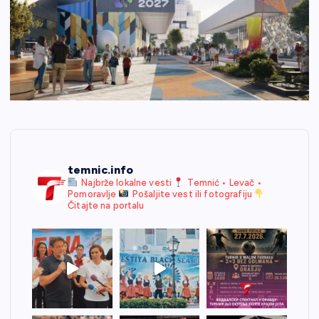
temnic.info
Najbrže lokalne vesti
Temnić • Levač •
Pomoravlje
Pošaljite vest ili fotografiju
Čitajte na portalu