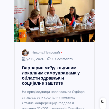
Никола Петровић
јул 15, 2026
0 Comments
Варварин међу кључним
локалним самоуправама у
области здравља и
социјалне заштите
На првој седници новог сазива Одбора
за здравље и социјалну политику
Сталне конференције градова и
општина (СКГО), одржаној у Сокобањи,