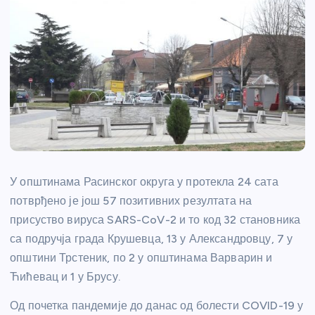
У општинама Расинског округа у протекла 24 сата
потврђено је још 57 позитивних резултата на
присуство вируса SARS-CoV-2 и то код 32 становника
са подручја града Крушевца, 13 у Александровцу, 7 у
општини Трстеник, по 2 у општинама Варварин и
Ћићевац и 1 у Брусу.
Од почетка пандемије до данас од болести COVID-19 у