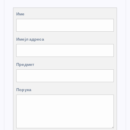
Име
Имејл адреса
Предмет
Порука