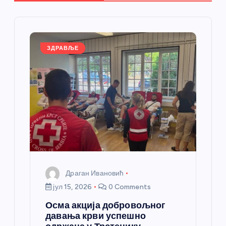
ч
л
а
ЗДРАВЉЕ
н
к
а
Драган Ивановић
јул 15, 2026
0 Comments
Осма акција добровољног
давања крви успешно