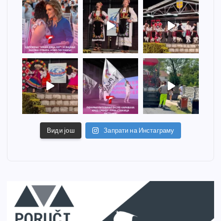
Види још
Запрати на Инстаграму