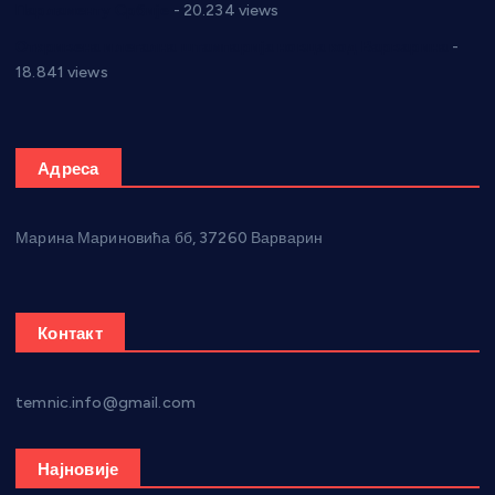
Парламенту Србије
- 20.234 views
Откривена илегална штампарија новца код Варварина
-
18.841 views
Адреса
Марина Мариновића бб, 37260 Варварин
Контакт
temnic.info@gmail.com
Најновије