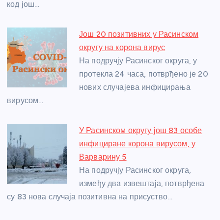
код још…
Још 20 позитивних у Расинском
округу на корона вирус
На подручју Расинског округа, у
протекла 24 часа, потврђено је 20
нових случајева инфицирања
вирусом…
У Расинском округу још 83 особе
инфициране корона вирусом, у
Варварину 5
На подручју Расинског округа,
између два извештаја, потврђена
су 83 нова случаја позитивна на присуство…