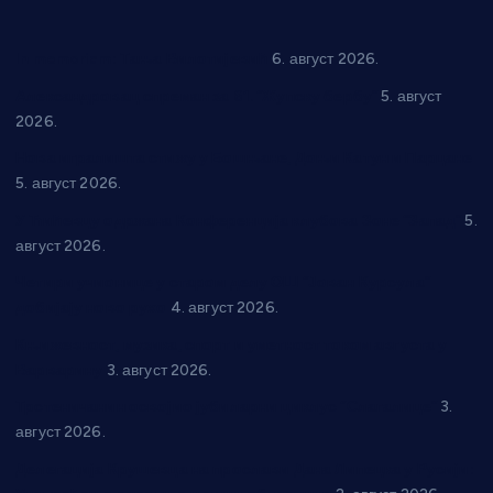
In memoriam: Тања Вилотијевић
6. август 2026.
Александровац спреман за 61. “Жупску бербу”
5. август
2026.
Нова игралишта стижу у Бошњане, Доњи Катун и Парцане
5. август 2026.
У Ћићевцу одржана Конференција клубова Зоне “Запад”
5.
август 2026.
Четири учионице у старом делу ОШ “Јован Курсула”
добијају ново рухо
4. август 2026.
Књижевност, музика, спорт и уметност током августа у
Варварину
3. август 2026.
Трстеничанин освојио јубиларни циклус “Слагалице”
3.
август 2026.
Делегација Крушевца на прослави Дана Липецка у Русији: