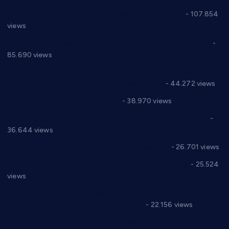
СНС: Осуда говора мржње и насиља над женама
- 107.854
views
Планска искључења електричне енергије за 27.07.2022.
-
85.690 views
Горан Макрагић директор, Ђорђе Бајић спортски
директор новог прволигаша из Варварина
- 44.272 views
Цене на крушевачким пијацама
- 38.970 views
Планска искључења електричне енергије за 19.05.2021.
-
36.644 views
Реконструкција хотела “Плажа” у Варварину
- 26.701 views
Апел за помоћ породици Марковић из Варварина
- 25.524
views
Саопштење и демант Дома здравља “Др Властимир
Годић” на текст који кружи фејсбуком
- 22.156 views
Јелена Вујић-Обрадовић представник Александровца у