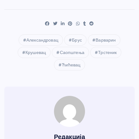
Александровац
Брус
Варварин
Крушевац
Саопштења
Трстеник
Ћићевац
Редакција