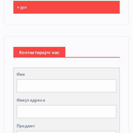
« јул
Контактирајте нас
Име
Имејл адреса
Предмет