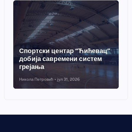
Спортски центар “Ћићевац”
добија савремени систем
грејања
Никола Петровић
јул 31, 2026