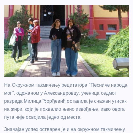
На Окружном такмичењу рецитатора “Песниче народа
мог”, одржаном у Александровцу, ученица седмог
разреда Милица Ђорђевић оставила је снажан утисак
на жири, који је похвалио њено извођење, иако овога
пута није освојила једно од места.
Значајан успех остварен је и на окружном такмичењу