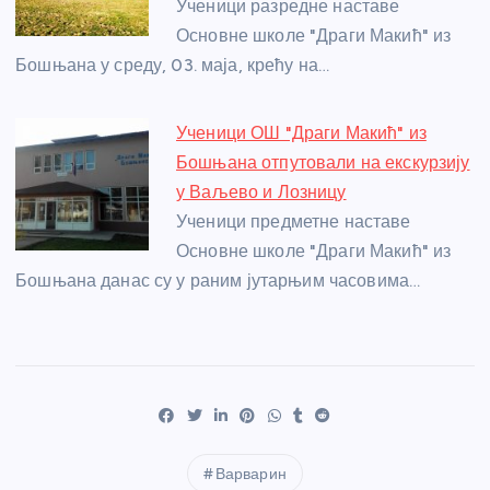
Ученици разредне наставе
Основне школе "Драги Макић" из
Бошњана у среду, 03. маја, крећу на…
Ученици ОШ "Драги Макић" из
Бошњана отпутовали на екскурзију
у Ваљево и Лозницу
Ученици предметне наставе
Основне школе "Драги Макић" из
Бошњана данас су у раним јутарњим часовима…
Варварин