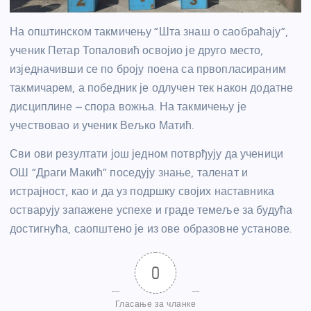
На општинском такмичењу “Шта знаш о саобраћају”,
ученик Петар Топаловић освојио је друго место,
изједначивши се по броју поена са првопласираним
такмичарем, а победник је одлучен тек након додатне
дисциплине – спора вожња. На такмичењу је
учествовао и ученик Вељко Матић.
Сви ови резултати још једном потврђују да ученици
ОШ “Драги Макић” поседују знање, таленат и
истрајност, као и да уз подршку својих наставника
остварују запажене успехе и граде темеље за будућа
достигнућа, саопштено је из ове образовне установе.
0
Гласање за чланке