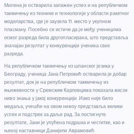
Милена је остварила запажен успех и на републичком
такмичењу из технике и технологије у области ракетног
моделарства, где је заузела 11. место у укупном
пласману. Посебно се истиче да је међу ученицима
осмог разреда била другопласирана, што представља
значајан резултат у конкуренцији ученика свих
разреда.
На републичком такмичењу из шпанског језика у
Београду, ученица Јана Петровић остварила је добар
резултат, док је на републичком такмичењу из
књижевности у Сремским Карловцима показала висок
ниво знања у јакој конкуренцији. Иако није било
медаља, учешће на овом нивоу представља велики
успех и подстрек за даљи рад. За постигнуте
резултате, Јани је упућена подршка и честитке, као и
њеној наставници Данијели Аврамовић.