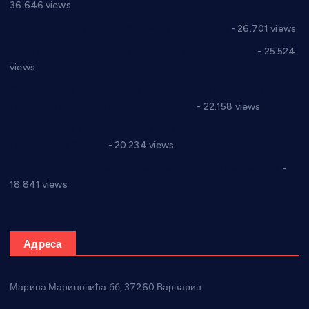
36.646 views
Реконструкција хотела “Плажа” у Варварину
- 26.701 views
Апел за помоћ породици Марковић из Варварина
- 25.524
views
Саопштење и демант Дома здравља “Др Властимир
Годић” на текст који кружи фејсбуком
- 22.158 views
Јелена Вујић-Обрадовић представник Александровца у
Парламенту Србије
- 20.234 views
Откривена илегална штампарија новца код Варварина
-
18.841 views
Адреса
Марина Мариновића бб, 37260 Варварин