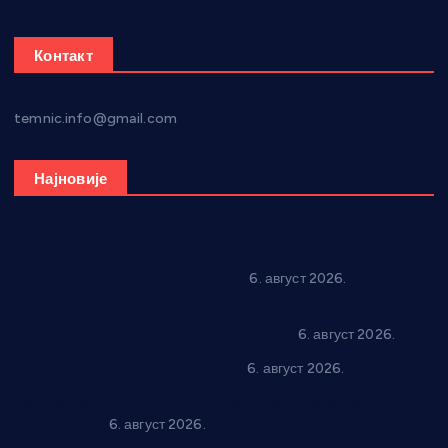
Контакт
temnic.info@gmail.com
Најновије
Вражогрнци чувају традицију: “Михољски сусрети села”
уз спортска надметања и забаву
6. август 2026.
Варварин подржао 25 нових предузетника: За
самозапошљавање по 380.000 динара
6. август 2026.
In memoriam: Тања Вилотијевић
6. август 2026.
Даница Петровић оживљава лик и дело Десанке
Максимовић
6. август 2026.