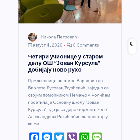
к
а
Никола Петровић
август 4, 2026
0 Comments
Четири учионице у старом
делу ОШ “Јован Курсула”
добијају ново рухо
Председница општине Варварин др
Виолета Лутовац Ђурђевић, заједно са
својим помоћником Немањом Чолићем,
посетила је Основну школу “Јован
Курсула”, где је са директорком школе
Александром Ракић обишла простор у
којем…
F
M
T
Vi
W
M