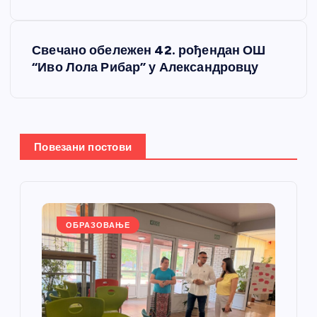
е
т
Свечано обележен 42. рођендан ОШ
“Иво Лола Рибар” у Александровцу
а
њ
е
Повезани постови
ч
л
ОБРАЗОВАЊЕ
а
н