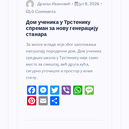
Драган Ивановић
јул 8, 2026
0 Comments
Дом ученика у Трстенику
спреман за нову генерацију
станара
За многе младе који због школовања
напуштају породични дом, Дом ученика
средњих школа у Трстенику није само
место за смештај, већ друга кућа,
сигурно уточиште и простор у коме
стичу…
F
M
T
Vi
W
M
a
e
w
b
h
e
Pi
E
S
c
ss
itt
er
at
ss
nt
m
h
e
e
er
s
a
er
ail
ar
b
n
A
g
e
e