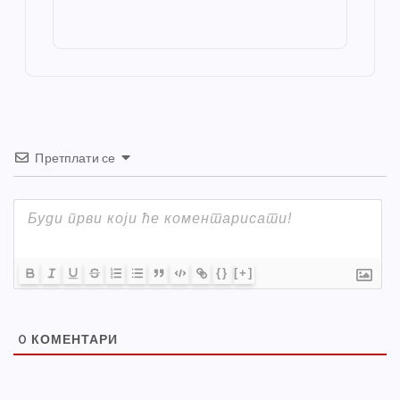
o
g
p
e
st
o
er
p
k
Претплати се
{}
[+]
0
КОМЕНТАРИ