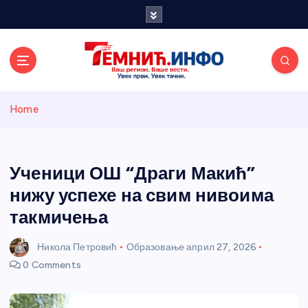
S
k
i
p
t
o
Темнићки
c
Home
o
n
информативн
t
e
Ученици ОШ “Драги Макић”
и портал
n
нижу успехе на свим нивоима
t
такмичења
Никола Петровић
Образовање
април 27, 2026
0 Comments