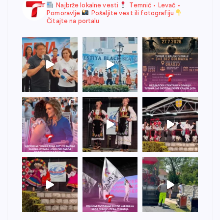
Najbrže lokalne vesti
Temnić • Levač •
Pomoravlje
Pošaljite vest ili fotografiju
Čitajte na portalu