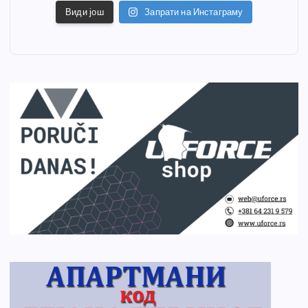
Види још
Запрати на Инстаграму