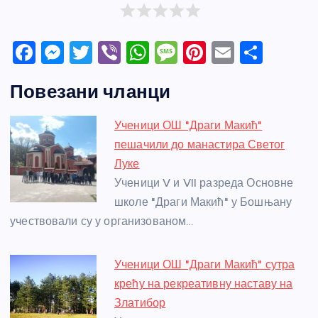
F
M
T
Vi
W
M
Pi
E
S
a
e
w
b
h
e
nt
m
h
Повезани чланци
c
ss
itt
er
at
ss
er
ail
ar
e
e
er
s
a
e
e
Ученици ОШ "Драги Макић"
b
n
A
g
st
пешачили до манастира Светог
o
g
p
e
Луке
o
er
p
Ученици V и VII разреда Основне
школе "Драги Макић" у Бошњану
k
учествовали су у организованом…
Ученици ОШ "Драги Макић" сутра
крећу на рекреативну наставу на
Златибор