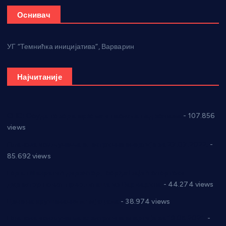
Оснивач
УГ “Темнићка иницијатива”, Варварин
Најчитаније
СНС: Осуда говора мржње и насиља над женама
- 107.856
views
Планска искључења електричне енергије за 27.07.2022.
-
85.692 views
Горан Макрагић директор, Ђорђе Бајић спортски
директор новог прволигаша из Варварина
- 44.274 views
Цене на крушевачким пијацама
- 38.974 views
Планска искључења електричне енергије за 19.05.2021.
-