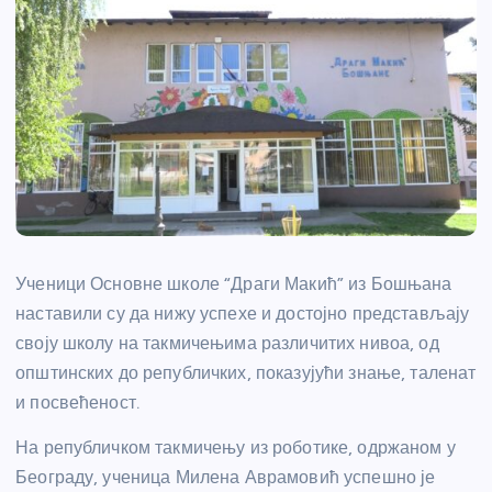
Ученици Основне школе “Драги Макић” из Бошњана
наставили су да нижу успехе и достојно представљају
своју школу на такмичењима различитих нивоа, од
општинских до републичких, показујући знање, таленат
и посвећеност.
На републичком такмичењу из роботике, одржаном у
Београду, ученица Милена Аврамовић успешно је