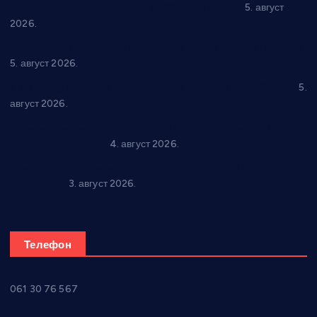
Александровац спреман за 61. “Жупску бербу”
5. август
2026.
Нова игралишта стижу у Бошњане, Доњи Катун и Парцане
5. август 2026.
У Ћићевцу одржана Конференција клубова Зоне “Запад”
5.
август 2026.
Четири учионице у старом делу ОШ “Јован Курсула”
добијају ново рухо
4. август 2026.
Књижевност, музика, спорт и уметност током августа у
Варварину
3. август 2026.
Телефон
061 30 76 567