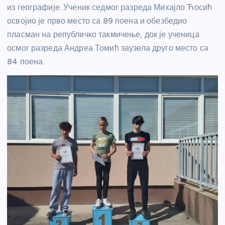
из географије. Ученик седмог разреда Михајло Ћосић
освојио је прво место са 89 поена и обезбедио
пласман на републичко такмичење, док је ученица
осмог разреда Андреа Томић заузела друго место са
84 поена.