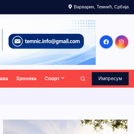
Варварин, Темнић, Србија
ава
Хроника
Спорт
Импресум