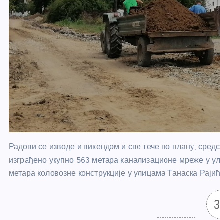
Радови се изводе и викендом и све тече по плану, сре
изграђено укупно 563 метара канализационе мреже у ул
метара коловозне конструкције у улицама Танаска Рајић
3