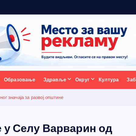
5
н
ативни портал
Образовање
Здравље
Округ
Култура
Заб
ог значаја за развој општине
 у Селу Варварин од