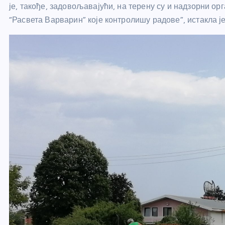
је, такође, задовољавајући, на терену су и надзорни ор
“Расвета Варварин” које контролишу радове”, истакла 