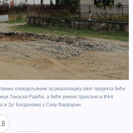
дствима опредељеним за реализацију овог пројекта биће
ици Танаска Рајића, а биће реконструисано и 844
а и Југ Богдановој у Селу Варварин.
.8