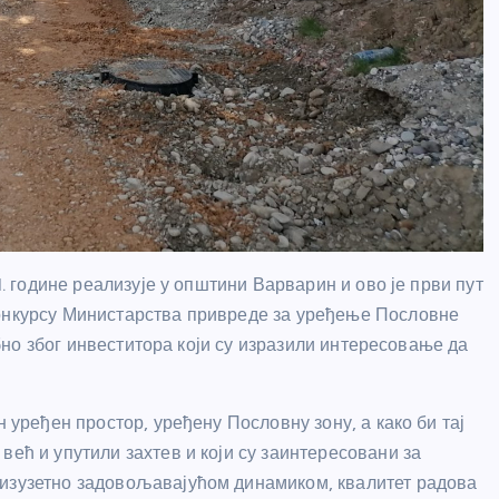
1. године реализује у општини Варварин и ово је први пут
конкурсу Министарства привреде за уређење Пословне
себно због инвеститора који су изразили интересовање да
н уређен простор, уређену Пословну зону, а како би тај
већ и упутили захтев и који су заинтересовани за
 изузетно задовољавајућом динамиком, квалитет радова