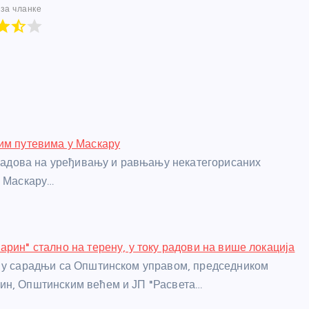
за чланке
им путевима у Маскару
а радова на уређивању и равњању некатегорисаних
у Маскару…
арин" стално на терену, у току радови на више локација
 у сарадњи са Општинском управом, председником
ин, Општинским већем и ЈП "Расвета…