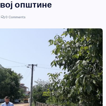
звој општине
0 Comments