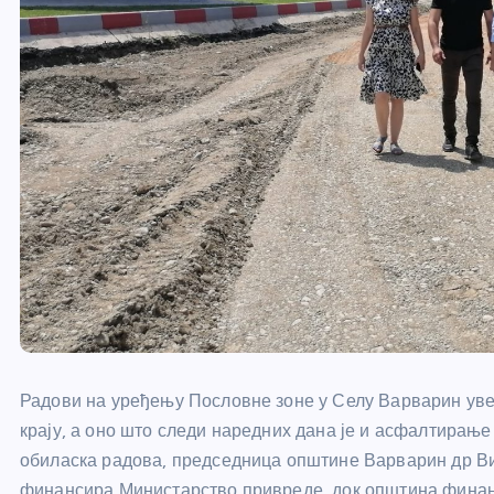
Радови на уређењу Пословне зоне у Селу Варварин увел
крају, а оно што следи наредних дана је и асфалтирање
обиласка радова, председница општине Варварин др В
финансира Министарство привреде, док општина финанс