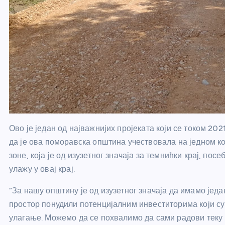
Ово је један од најважнијих пројеката који се током 202
да је ова поморавска општина учествовала на једном 
зоне, која је од изузетног значаја за темнићки крај, по
улажу у овај крај.
“За нашу општину је од изузетног значаја да имамо једа
простор понудили потенцијалним инвеститорима који су 
улагање. Можемо да се похвалимо да сами радови теку