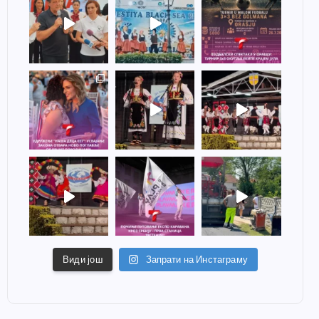
Види још
Запрати на Инстаграму