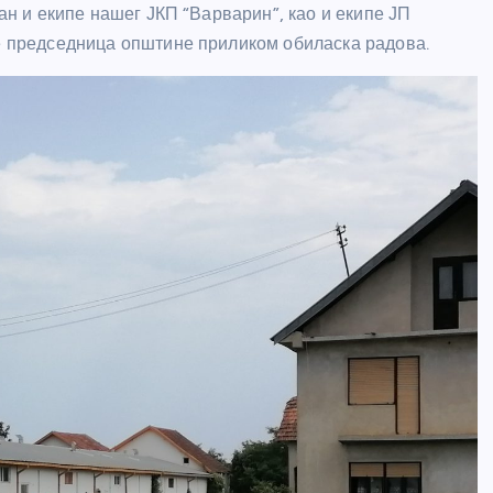
ган и екипе нашег ЈКП “Варварин”, као и екипе ЈП
је председница општине приликом обиласка радова.