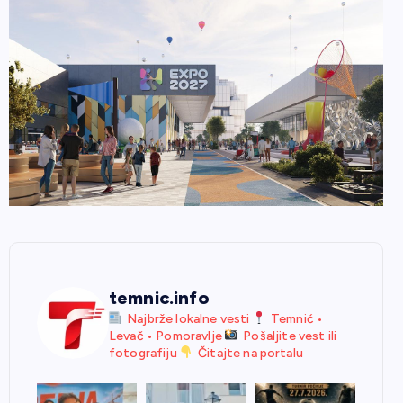
temnic.info
Najbrže lokalne vesti
Temnić •
Levač • Pomoravlje
Pošaljite vest ili
fotografiju
Čitajte na portalu