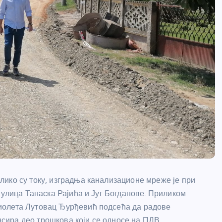
ико су току, изградња канализационе мреже је при
 улица Танаска Рајића и Југ Богданове. Приликом
иолета Лутовац Ђурђевић подсећа да радове
ира део трошкова који се односе на ПДВ.