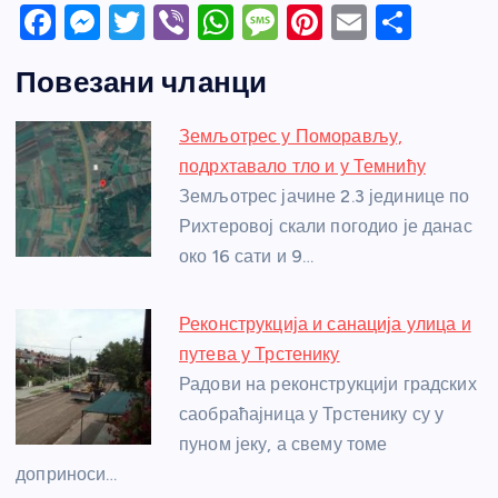
F
M
T
Vi
W
M
Pi
E
S
a
e
w
b
h
e
nt
m
h
Повезани чланци
c
ss
itt
er
at
ss
er
ail
ar
e
e
er
s
a
e
e
Земљотрес у Поморављу,
b
n
A
g
st
подрхтавало тло и у Темнићу
o
g
p
e
Земљотрес јачине 2.3 јединице по
o
er
p
Рихтеровој скали погодио је данас
око 16 сати и 9…
k
Реконструкција и санација улица и
путева у Трстенику
Радови на реконструкцији градских
саобраћајница у Трстенику су у
пуном јеку, а свему томе
доприноси…