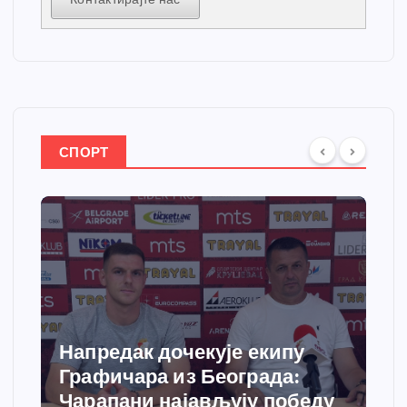
СПОРТ
Напредак дочекује екипу
Графичара из Београда:
Чарапани најављују победу