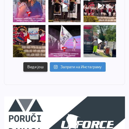
Види још
Запрати на Инстаграму