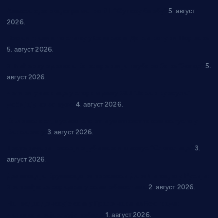
Александровац спреман за 61. “Жупску бербу”
5. август
2026.
Нова игралишта стижу у Бошњане, Доњи Катун и Парцане
5. август 2026.
У Ћићевцу одржана Конференција клубова Зоне “Запад”
5.
август 2026.
Четири учионице у старом делу ОШ “Јован Курсула”
добијају ново рухо
4. август 2026.
Књижевност, музика, спорт и уметност током августа у
Варварину
3. август 2026.
Трстеничанин освојио јубиларни циклус “Слагалице”
3.
август 2026.
Делегација Крушевца на прослави Дана Липецка у Русији:
Унапређење сарадње у свим областима
2. август 2026.
Напредак дочекује екипу Графичара из Београда:
Чарапани најављују победу
1. август 2026.