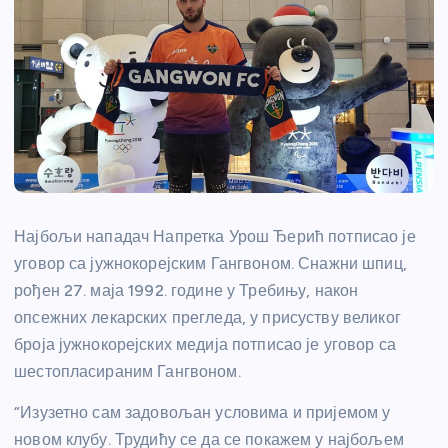
Најбољи нападач Напретка Урош Ђерић потписао је
уговор са јужнокорејским Гангвоном. Снажни шпиц,
рођен 27. маја 1992. године у Требињу, након
опсежних лекарских прегледа, у присуству великог
броја јужнокорејских медија потписао је уговор са
шестопласираним Гангвоном.
“Изузетно сам задовољан условима и пријемом у
новом клубу. Трудићу се да се покажем у најбољем