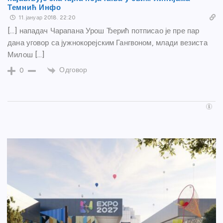
Темнић Инфо
11. јануар 2018. 22:20
[…] нападач Чарапана Урош Ђерић потписао је пре пар
дана уговор са јужнокорејским Гангвоном, млади везиста
Милош […]
Одговор
0