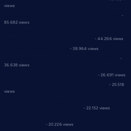
views
Планска искључења електричне енергије за 27.07.2022.
-
85.682 views
Горан Макрагић директор, Ђорђе Бајић спортски
директор новог прволигаша из Варварина
- 44.266 views
Цене на крушевачким пијацама
- 38.964 views
Планска искључења електричне енергије за 19.05.2021.
-
36.638 views
Реконструкција хотела “Плажа” у Варварину
- 26.691 views
Апел за помоћ породици Марковић из Варварина
- 25.518
views
Саопштење и демант Дома здравља “Др Властимир
Годић” на текст који кружи фејсбуком
- 22.152 views
Јелена Вујић-Обрадовић представник Александровца у
Парламенту Србије
- 20.226 views