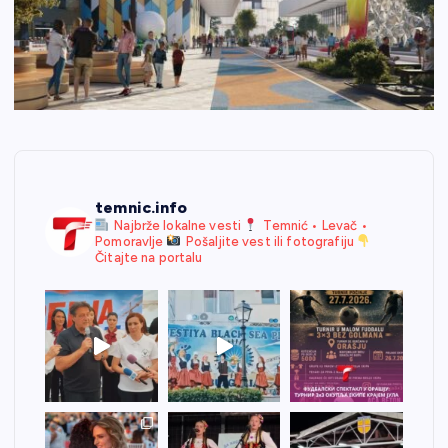
temnic.info
Najbrže lokalne vesti
Temnić • Levač •
Pomoravlje
Pošaljite vest ili fotografiju
Čitajte na portalu