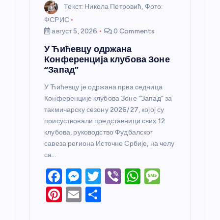
Текст: Никола Петровић, Фото:
ФСРИС
август 5, 2026
0 Comments
У Ћићевцу одржана
Конференција клубова Зоне
“Запад”
У Ћићевцу је одржана прва седница
Конференције клубова Зоне “Запад” за
такмичарску сезону 2026/27, којој су
присуствовали представници свих 12
клубова, руководство Фудбалског
савеза региона Источне Србије, на челу
са…
F
M
T
Vi
W
M
a
e
w
b
h
e
Pi
E
S
c
ss
itt
er
at
ss
nt
m
h