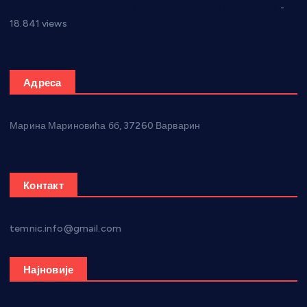
Откривена илегална штампарија новца код Варварина
-
18.841 views
Адреса
Марина Мариновића бб, 37260 Варварин
Контакт
temnic.info@gmail.com
Најновије