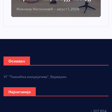
Живомир Миленковић
август 1, 2026
Оснивач
УГ “Темнићка иницијатива”, Варварин
Најчитаније
СНС: Осуда говора мржње и насиља над женама
- 107.854