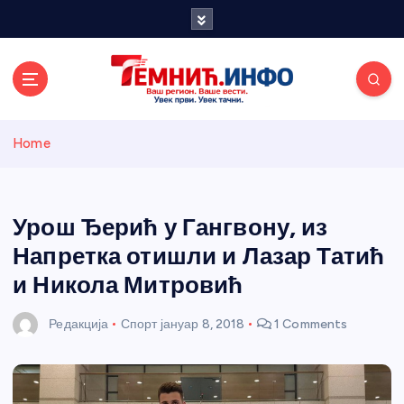
S
k
i
p
t
o
Темнићки
c
Home
o
n
информативн
t
e
Урош Ђерић у Гангвону, из
и портал
n
Напретка отишли и Лазар Татић
t
и Никола Митровић
Редакција
Спорт
јануар 8, 2018
1 Comments