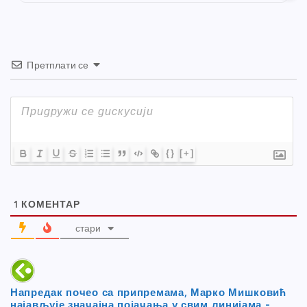
k
Претплати се
{}
[+]
1
КОМЕНТАР
стари
Напредак почео са припремама, Марко Мишковић
најављује значајна појачања у свим линијама -