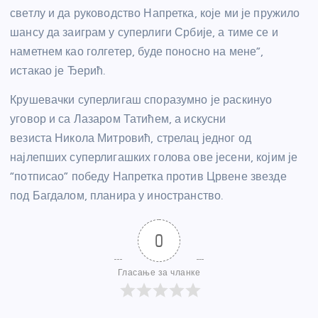
светлу и да руководство Напретка, које ми је пружило
шансу да заиграм у суперлиги Србије, а тиме се и
наметнем као голгетер, буде поносно на мене”,
истакао је Ђерић.
Крушевачки суперлигаш споразумно је раскинуо
уговор и са Лазаром Татићем, а искусни
везиста Никола Митровић, стрелац једног од
најлепших суперлигашких голова ове јесени, којим је
“потписао” победу Напретка против Црвене звезде
под Багдалом, планира у иностранство.
0
Гласање за чланке