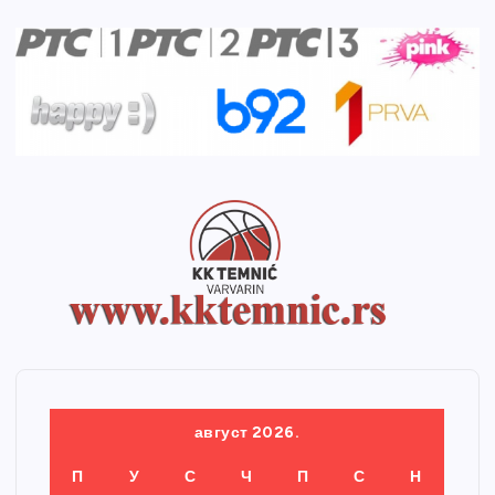
август 2026.
П
У
С
Ч
П
С
Н