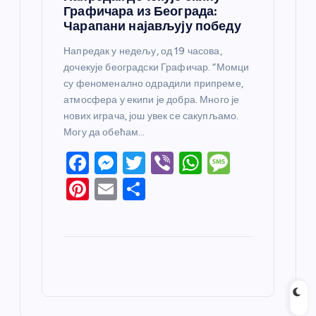
Графичара из Београда:
Чарапани најављују победу
Напредак у недељу, од 19 часова,
дочекује београдски Графичар. “Момци
су феноменално одрадили припреме,
атмосфера у екипи је добра. Много је
нових играча, још увек се сакупљамо.
Могу да обећам…
F
M
T
Vi
W
M
a
e
w
b
h
e
Pi
E
S
c
ss
itt
er
at
ss
nt
m
h
e
e
er
s
a
er
ail
ar
b
n
A
g
e
e
o
g
p
e
st
o
er
p