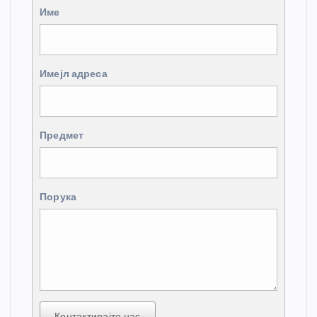
Име
Имејл адреса
Предмет
Порука
Контактирајте нас