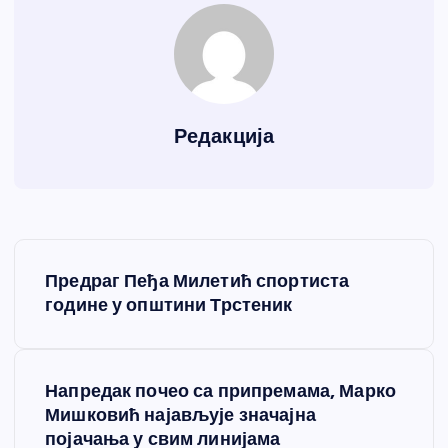
Редакција
К
Предраг Пеђа Милетић спортиста
р
године у општини Трстеник
е
Напредак почео са припремама, Марко
т
Мишковић најављује значајна
појачања у свим линијама