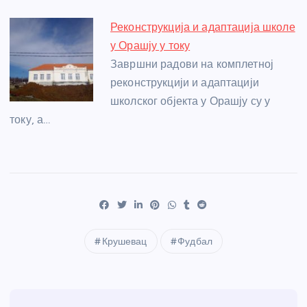
Реконструкција и адаптација школе
у Орашју у току
Завршни радови на комплетној
реконструкцији и адаптацији
школског објекта у Орашју су у
току, а…
Крушевац
Фудбал