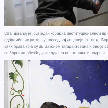
Овај догађај је још један корак ка институционалном п
одбрамбених ратова у последњој деценији 20. века. Бо
свих права која су им Законом загарантована и ово је с
се борцима обезбеди заслужено поштовање и подршка.