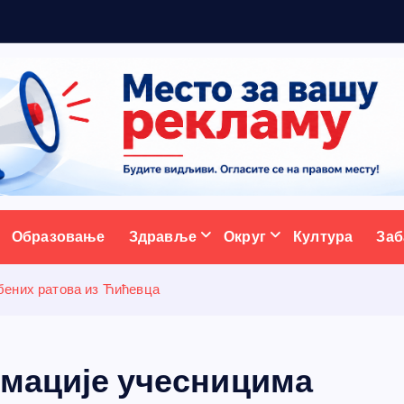
5
н
о
в
и
ативни портал
Образовање
Здравље
Округ
Култура
Заб
бених ратова из Ћићевца
имације учесницима