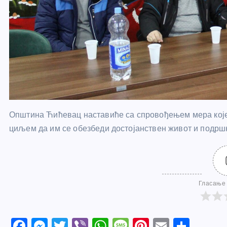
Општина Ћићевац наставиће са спровођењем мера које
циљем да им се обезбеди достојанствен живот и подршка 
Гласање 
F
M
T
Vi
W
M
Pi
E
S