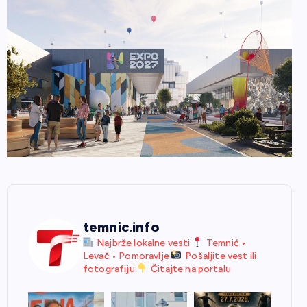
temnic.info
Najbrže lokalne vesti
Temnić •
Levač • Pomoravlje
Pošaljite vest ili
fotografiju
Čitajte na portalu