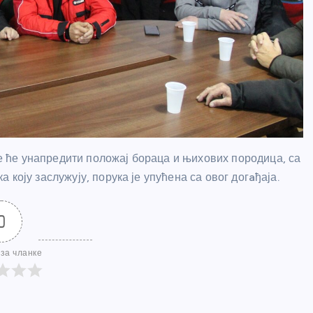
 ће унапредити положај бораца и њихових породица, са
коју заслужују, порука је упућена са овог догaђаја.
0
за чланке