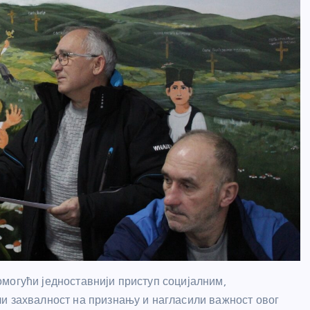
могући једноставнији приступ социјалним,
и захвалност на признању и нагласили важност овог