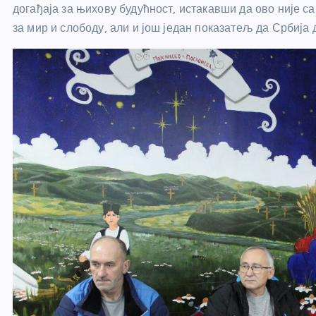
догађаја за њихову будућност, истакавши да ово није с
за мир и слободу, али и још један показатељ да Србија