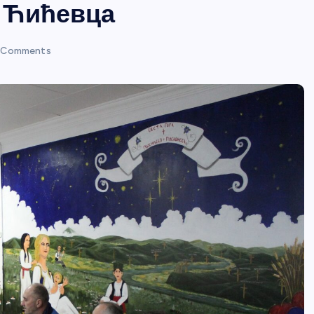
з Ћићевца
 Comments