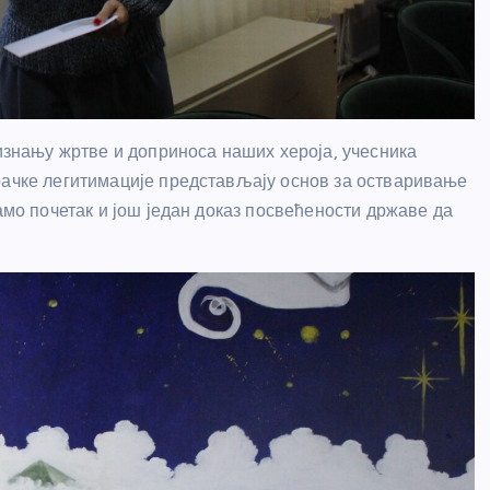
ризнању жртве и доприноса наших хероја, учесника
рачке легитимације представљају основ за остваривање
амо почетак и још један доказ посвећености државе да