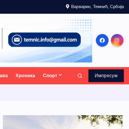
Варварин, Темнић, Србија
ава
Хроника
Спорт
Импресум