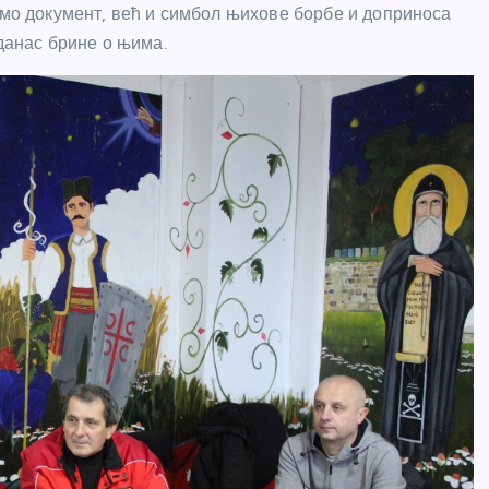
амо документ, већ и симбол њихове борбе и доприноса
 данас брине о њима.