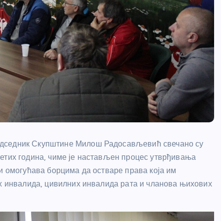
едседник Скупштине Милош Радосављевић свечано су
сетих година, чиме је настављен процес утврђивања
ји омогућава борцима да остваре права која им
их инвалида, цивилних инвалида рата и чланова њихових