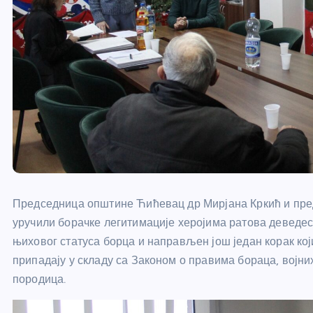
Председница општине Ћићевац др Мирјана Кркић и пр
уручили борачке легитимације херојима ратова деведе
њиховог статуса борца и направљен још један корак ко
припадају у складу са Законом о правима бораца, војн
породица.