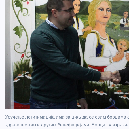
Уручење легитимација има за циљ да се свим борцима о
здравственим и другим бенефицијама. Борци су изразил