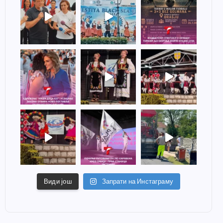
Види још
Запрати на Инстаграму