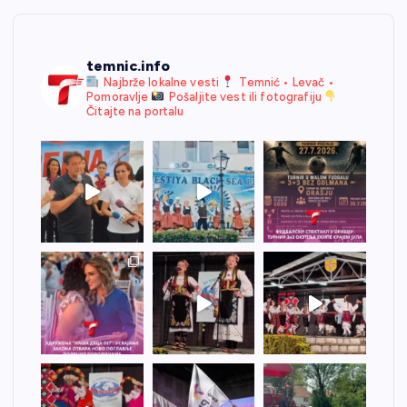
temnic.info
Najbrže lokalne vesti
Temnić • Levač •
Pomoravlje
Pošaljite vest ili fotografiju
Čitajte na portalu