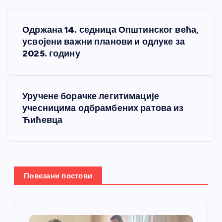
К
Одржана 14. седница Општинског већа,
р
усвојени важни планови и одлуке за
2025. годину
е
т
Уручене борачке легитимације
учесницима одбрамбених ратова из
а
Ћићевца
њ
е
Повезани постови
ч
л