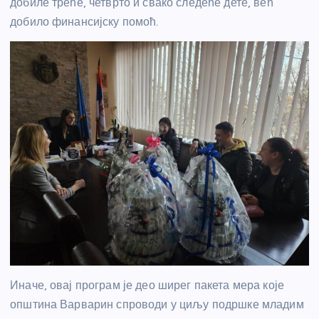
добиле треће, четврто и свако следеће дете, већ
добило финансијску помоћ.
Иначе, овај програм је део ширег пакета мера које
општина Варварин спроводи у циљу подршке младим