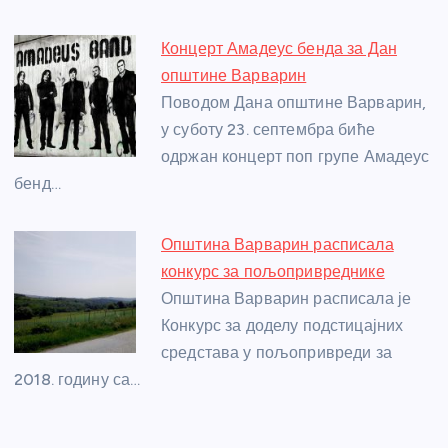
Концерт Амадеус бенда за Дан
општине Варварин
Поводом Дана општине Варварин,
у суботу 23. септембра биће
одржан концерт поп групе Амадеус
бенд…
Општина Варварин расписала
конкурс за пољопривреднике
Општина Варварин расписала је
Конкурс за доделу подстицајних
средстава у пољопривреди за
2018. годину са…