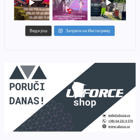
Види још
Запрати на Инстаграму