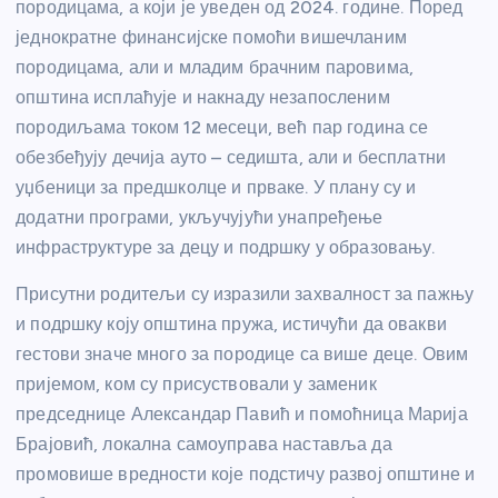
породицама, а који је уведен од 2024. године. Поред
једнократне финансијске помоћи вишечланим
породицама, али и младим брачним паровима,
општина исплаћује и накнаду незапосленим
породиљама током 12 месеци, већ пар година се
обезбеђују дечија ауто – седишта, али и бесплатни
уџбеници за предшколце и прваке. У плану су и
додатни програми, укључујући унапређење
инфраструктуре за децу и подршку у образовању.
Присутни родитељи су изразили захвалност за пажњу
и подршку коју општина пружа, истичући да овакви
гестови значе много за породице са више деце. Овим
пријемом, ком су присуствовали у заменик
председнице Александар Павић и помоћница Марија
Брајовић, локална самоуправа наставља да
промовише вредности које подстичу развој општине и