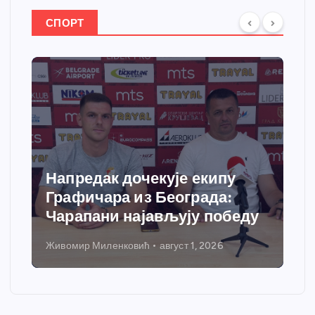
СПОРТ
Спортски центар “Ћићевац”
добија савремени систем
грејања
Никола Петровић
јул 31, 2026