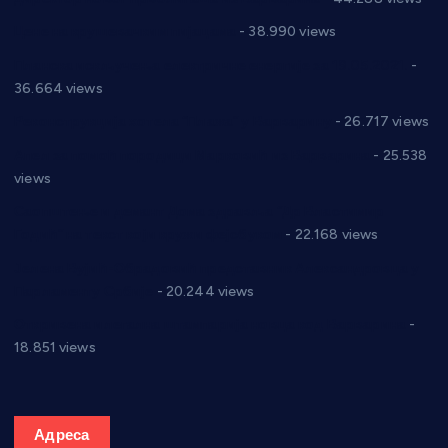
Цене на крушевачким пијацама
- 38.990 views
Планска искључења електричне енергије за 19.05.2021.
-
36.664 views
Реконструкција хотела “Плажа” у Варварину
- 26.717 views
Апел за помоћ породици Марковић из Варварина
- 25.538
views
Саопштење и демант Дома здравља “Др Властимир
Годић” на текст који кружи фејсбуком
- 22.168 views
Јелена Вујић-Обрадовић представник Александровца у
Парламенту Србије
- 20.244 views
Откривена илегална штампарија новца код Варварина
-
18.851 views
Адреса