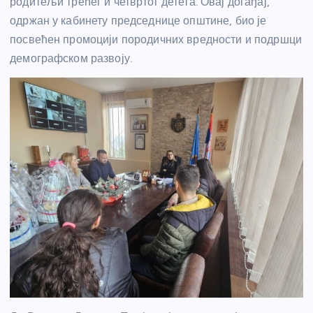
родитељи трећег и четвртог детета. Овај догађај,
одржан у кабинету председнице општине, био је
посвећен промоцији породичних вредности и подршци
демографском развоју.