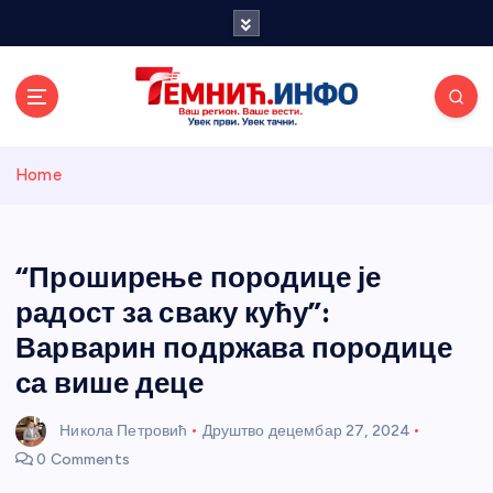
S
k
i
p
t
o
Темнићки
c
Home
o
n
информативн
t
e
“Проширење породице је
и портал
n
радост за сваку кућу”:
t
Варварин подржава породице
са више деце
Никола Петровић
Друштво
децембар 27, 2024
0 Comments