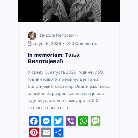
Никола Петровић
август 6, 2026
0 Comments
In memoriam: Тања
Вилотијевић
У среду, 5. августа 2026. године, у 59.
години живота, преминула је Тања
Вилотијевић, секретар Општинског већа
општине Варварин, саопштила је ова
јединица локалне самоуправе. 0 0
гласова Гласање за…
F
M
T
Vi
W
M
a
e
w
b
h
e
Pi
E
S