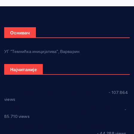
Оснивач
УГ “Темнићка иницијатива”, Варварин
Најчитаније
СНС: Осуда говора мржње и насиља над женама
- 107.864
views
Планска искључења електричне енергије за 27.07.2022.
-
85.710 views
Горан Макрагић директор, Ђорђе Бајић спортски
директор новог прволигаша из Варварина
- 44.288 views