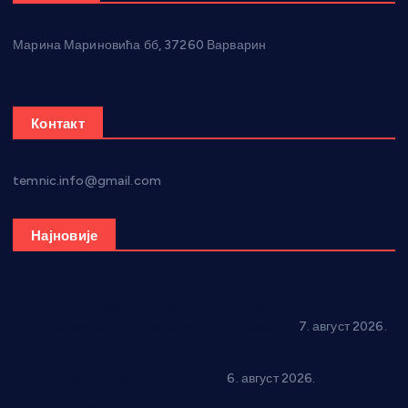
Марина Мариновића бб, 37260 Варварин
Контакт
temnic.info@gmail.com
Најновије
Општина Ћићевац наставља да подржава предузетнике:
10 нових субвенција за самозапошљавање
7. август 2026.
Вражогрнци чувају традицију: “Михољски сусрети села”
уз спортска надметања и забаву
6. август 2026.