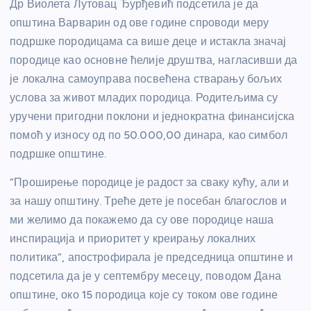
Др Виолета Лутовац Ђурђевић подсетила је да
општина Варварин од ове године спроводи меру
подршке породицама са више деце и истакла значај
породице као основне ћелије друштва, нагласивши да
је локална самоуправа посвећена стварању бољих
услова за живот младих породица. Родитељима су
уручени пригодни поклони и једнократна финансијска
помоћ у износу од по 50.000,00 динара, као симбол
подршке општине.
“Проширење породице је радост за сваку кућу, али и
за нашу општину. Треће дете је посебан благослов и
ми желимо да покажемо да су ове породице наша
инспирација и приоритет у креирању локалних
политика”, апострофирала је председница општине и
подсетила да је у септембру месецу, поводом Дана
општине, око 15 породица које су током ове године