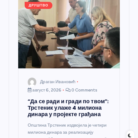
а
ДРУШТВО
н
к
а
Драган Ивановић
август 6, 2026
0 Comments
“Да се ради и гради по твом”:
Трстеник улаже 4 милиона
динара у пројекте грађана
Општина Трстеник издвојила је четири
милиона динара за реализацију