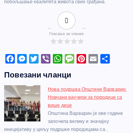
побољшање квалитета живота свих грађана.
0
Гласање за чланке
F
M
T
Vi
W
M
Pi
E
S
a
e
w
b
h
e
nt
m
h
Повезани чланци
c
ss
itt
er
at
ss
er
ail
ar
e
e
er
s
a
e
e
Нова подршка Општине Варварин:
b
n
A
g
st
Новчани ваучери за породице са
o
g
p
e
више деце
o
er
p
Општина Варварин је ове године
започела велику и значајну
k
иницијативу у циљу подршке породицама са…