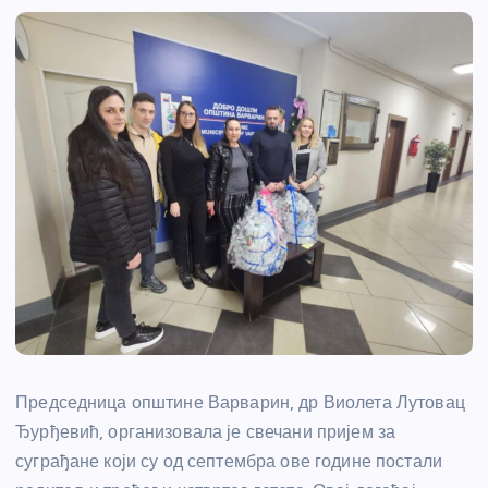
Председница општине Варварин, др Виолета Лутовац
Ђурђевић, организовала је свечани пријем за
суграђане који су од септембра ове године постали