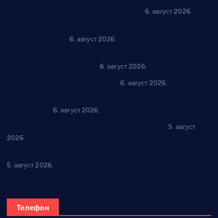
Варварин подржао 25 нових предузетника: За
самозапошљавање по 380.000 динара
6. август 2026.
“Трстеник на Морави” од 10. до 16. августа: Богат програм
за све генерације
6. август 2026.
“Да се ради и гради по твом”: Трстеник улаже 4 милиона
динара у пројекте грађана
6. август 2026.
In memoriam: Тања Вилотијевић
6. август 2026.
Даница Петровић оживљава лик и дело Десанке
Максимовић
6. август 2026.
Александровац спреман за 61. “Жупску бербу”
5. август
2026.
Нова игралишта стижу у Бошњане, Доњи Катун и Парцане
5. август 2026.
Телефон