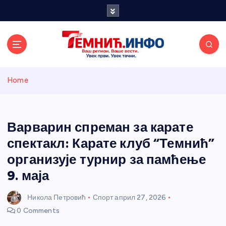
S
k
i
p
t
o
Темнићки
c
Home
o
n
информативн
t
e
Варварин спреман за карате
и портал
n
спектакл: Карате клуб “Темнић”
t
организује турнир за памћење
9. маја
Никола Петровић
Спорт
април 27, 2026
0 Comments