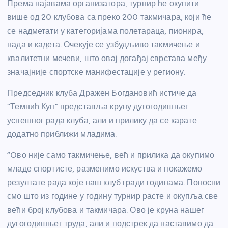
Према најавама организатора, турнир ће окупити
више од 20 клубова са преко 200 такмичара, који ће
се надметати у категоријама полетараца, пионира,
нада и кадета. Очекује се узбудљиво такмичење и
квалитетни мечеви, што овај догађај сврстава међу
значајније спортске манифестације у региону.
Председник клуба Дражен Богдановић истиче да
“Темнић Куп” представља круну дугогодишњег
успешног рада клуба, али и прилику да се карате
додатно приближи младима.
“Oво није само такмичење, већ и прилика да окупимо
младе спортисте, разменимо искуства и покажемо
резултате рада које наш клуб гради годинама. Поносни
смо што из године у годину турнир расте и окупља све
већи број клубова и такмичара. Ово је круна нашег
дугогодишњег труда, али и подстрек да наставимо да