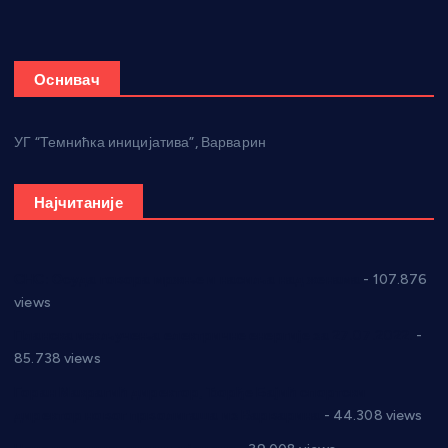
Оснивач
УГ “Темнићка иницијатива”, Варварин
Најчитаније
СНС: Осуда говора мржње и насиља над женама
- 107.876
views
Планска искључења електричне енергије за 27.07.2022.
-
85.738 views
Горан Макрагић директор, Ђорђе Бајић спортски
директор новог прволигаша из Варварина
- 44.308 views