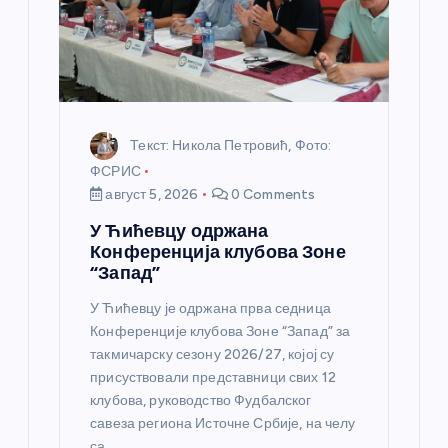
к
а
Текст: Никола Петровић, Фото:
ФСРИС
август 5, 2026
0 Comments
У Ћићевцу одржана
Конференција клубова Зоне
“Запад”
У Ћићевцу је одржана прва седница
Конференције клубова Зоне “Запад” за
такмичарску сезону 2026/27, којој су
присуствовали представници свих 12
клубова, руководство Фудбалског
савеза региона Источне Србије, на челу
са…