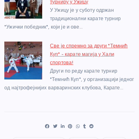
турниру у Ужицу
У Ужицу је у суботу одржан
традиционални карате турнир
"Ужички победник", који је и ове…
Све је спремно за други "Темнић
Куп" - карате магија у Хали
спортова!
Други по реду карате турнир
"Темнић Куп", у организацији једног
од најтрофејнијих варваринских клубова, Карате…