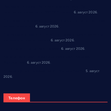
Варварин подржао 25 нових предузетника: За
самозапошљавање по 380.000 динара
6. август 2026.
“Трстеник на Морави” од 10. до 16. августа: Богат програм
за све генерације
6. август 2026.
“Да се ради и гради по твом”: Трстеник улаже 4 милиона
динара у пројекте грађана
6. август 2026.
In memoriam: Тања Вилотијевић
6. август 2026.
Даница Петровић оживљава лик и дело Десанке
Максимовић
6. август 2026.
Александровац спреман за 61. “Жупску бербу”
5. август
2026.
Телефон