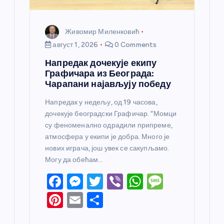
Живомир Миленковић
август 1, 2026
0 Comments
Напредак дочекује екипу
Графичара из Београда:
Чарапани најављују победу
Напредак у недељу, од 19 часова,
дочекује београдски Графичар. “Момци
су феноменално одрадили припреме,
атмосфера у екипи је добра. Много је
нових играча, још увек се сакупљамо.
Могу да обећам…
F
M
T
Vi
W
M
a
e
w
b
h
e
Pi
E
S
c
ss
itt
er
at
ss
nt
m
h