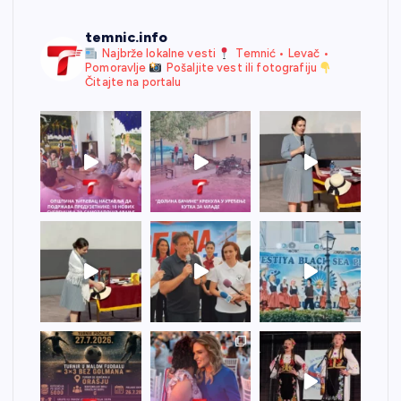
temnic.info
Najbrže lokalne vesti
Temnić • Levač •
Pomoravlje
Pošaljite vest ili fotografiju
Čitajte na portalu