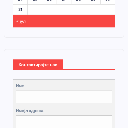
31
« јул
Контактирајте нас
Име
Имејл адреса