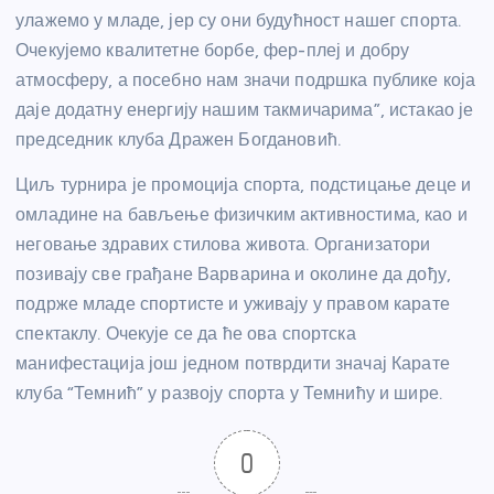
улажемо у младе, јер су они будућност нашег спорта.
Очекујемо квалитетне борбе, фер-плеј и добру
атмосферу, а посебно нам значи подршка публике која
даје додатну енергију нашим такмичарима”, истакао је
председник клуба Дражен Богдановић.
Циљ турнира је промоција спорта, подстицање деце и
омладине на бављење физичким активностима, као и
неговање здравих стилова живота. Организатори
позивају све грађане Варварина и околине да дођу,
подрже младе спортисте и уживају у правом карате
спектаклу. Очекује се да ће ова спортска
манифестација још једном потврдити значај Карате
клуба “Темнић” у развоју спорта у Темнићу и шире.
0