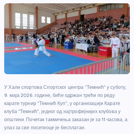
У Хали спортова Спортског центра “Темнић” у суботу,
9. маја 2026. године, биће одржан трећи по реду
карате турнир “Темнић Куп”, у организацији Карате
клуба “Темнић”, једног од најтрофејнијих клубова у
општини. Почетак такмичења заказан је за 11 часова, а
улаз за све посетиоце је бесплатан.