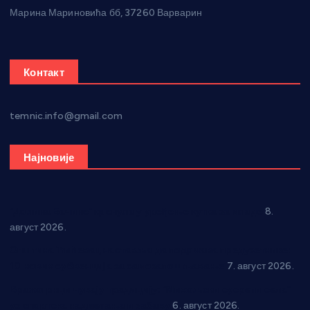
Марина Мариновића бб, 37260 Варварин
Контакт
temnic.info@gmail.com
Најновије
“Долина Бачине” кренула у уређење кутка за младе
8.
август 2026.
Општина Ћићевац наставља да подржава предузетнике:
10 нових субвенција за самозапошљавање
7. август 2026.
Вражогрнци чувају традицију: “Михољски сусрети села”
уз спортска надметања и забаву
6. август 2026.