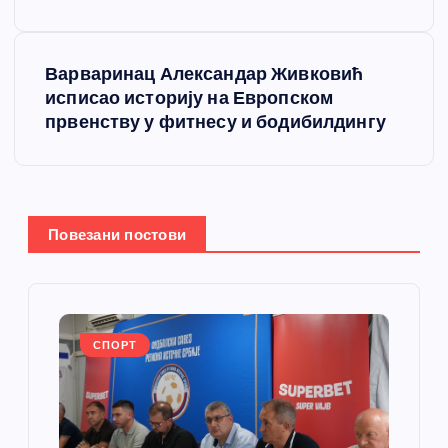
е
Варваринац Александар Живковић
т
исписао историју на Европском
првенству у фитнесу и бодибилдингу
а
њ
е
Повезани постови
ч
л
СПОРТ
а
н