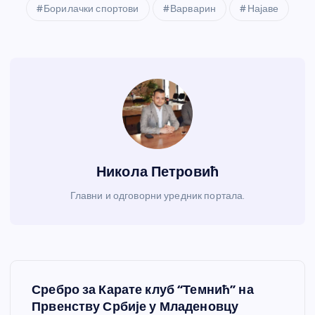
Борилачки спортови
Варварин
Најаве
Никола Петровић
Главни и одговорни уредник портала.
К
Сребро за Карате клуб “Темнић” на
р
Првенству Србије у Младеновцу