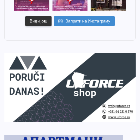
Види још
Запрати на Инстаграму