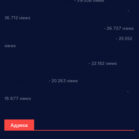
Цене на крушевачким пијацама
- 39.008 views
Планска искључења електричне енергије за 19.05.2021.
-
36.712 views
Реконструкција хотела “Плажа” у Варварину
- 26.727 views
Апел за помоћ породици Марковић из Варварина
- 25.552
views
Саопштење и демант Дома здравља “Др Властимир
Годић” на текст који кружи фејсбуком
- 22.182 views
Јелена Вујић-Обрадовић представник Александровца у
Парламенту Србије
- 20.262 views
Откривена илегална штампарија новца код Варварина
-
18.877 views
Адреса