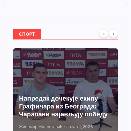
СПОРТ
Напредак дочекује екипу
Графичара из Београда:
Чарапани најављују победу
Живомир Миленковић
август 1, 2026