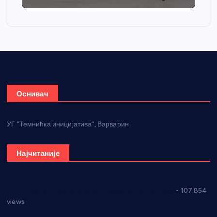
Оснивач
УГ “Темнићка иницијатива”, Варварин
Најчитаније
СНС: Осуда говора мржње и насиља над женама
- 107.854
views