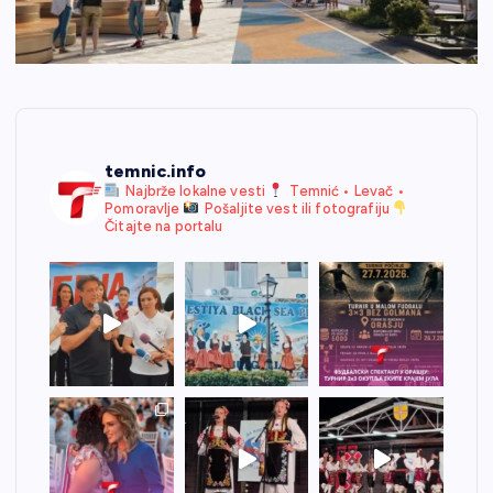
temnic.info
Najbrže lokalne vesti
Temnić • Levač •
Pomoravlje
Pošaljite vest ili fotografiju
Čitajte na portalu