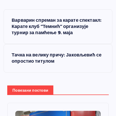
К
Варварин спреман за карате спектакл:
р
Карате клуб “Темнић” организује
турнир за памћење 9. маја
е
т
Тачка на велику причу: Јаковљевић се
опростио титулом
а
њ
е
Повезани постови
ч