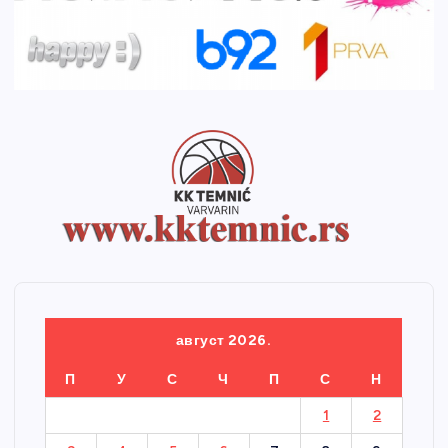
август 2026.
П
У
С
Ч
П
С
Н
1
2