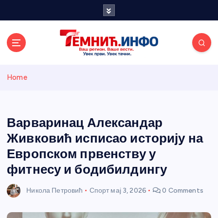
S
k
i
p
t
o
Темнићки
c
Home
o
n
информативн
t
e
Варваринац Александар
и портал
n
Живковић исписао историју на
t
Европском првенству у
фитнесу и бодибилдингу
Никола Петровић
Спорт
мај 3, 2026
0 Comments