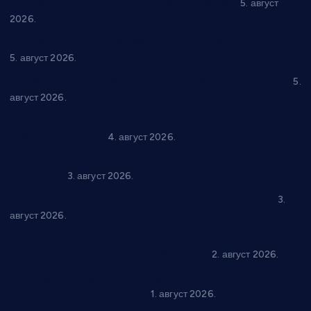
Александровац спреман за 61. “Жупску бербу”
5. август
2026.
Нова игралишта стижу у Бошњане, Доњи Катун и Парцане
5. август 2026.
У Ћићевцу одржана Конференција клубова Зоне “Запад”
5.
август 2026.
Четири учионице у старом делу ОШ “Јован Курсула”
добијају ново рухо
4. август 2026.
Књижевност, музика, спорт и уметност током августа у
Варварину
3. август 2026.
Трстеничанин освојио јубиларни циклус “Слагалице”
3.
август 2026.
Делегација Крушевца на прослави Дана Липецка у Русији:
Унапређење сарадње у свим областима
2. август 2026.
Напредак дочекује екипу Графичара из Београда:
Чарапани најављују победу
1. август 2026.