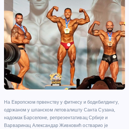
На Европском првенству у фитнесу и бодибилдингу,
одржаном у шпанском летовалишту Санта Сузана,
надомак Барселоне, репрезентативац Србије и
Варваринац Александар Живковић остварио је