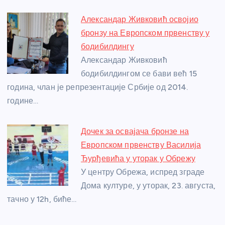
Александар Живковић освојио
бронзу на Европском првенству у
бодибилдингу
Александар Живковић
бодибилдингом се бави већ 15
година, члан је репрезентације Србије од 2014.
године…
Дочек за освајача бронзе на
Европском првенству Василија
Ђурђевића у уторак у Обрежу
У центру Обрежа, испред зграде
Дома културе, у уторак, 23. августа,
тачно у 12h, биће…