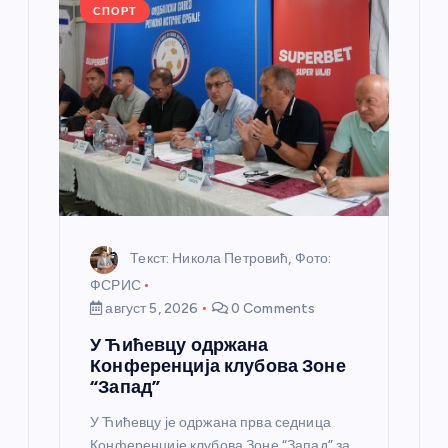
л
СПОРТ
а
н
к
а
Текст: Никола Петровић, Фото:
ФСРИС
август 5, 2026
0 Comments
У Ћићевцу одржана
Конференција клубова Зоне
“Запад”
У Ћићевцу је одржана прва седница
Конференције клубова Зоне “Запад” за