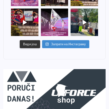
Види још
Запрати на Инстаграму