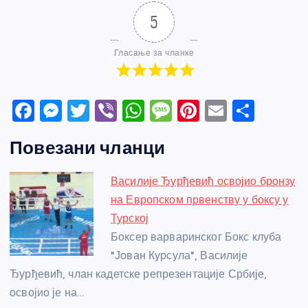
5
Гласање за чланке
F
M
T
Vi
W
M
Pi
E
S
a
e
w
b
h
e
nt
m
h
Повезани чланци
c
ss
itt
er
at
ss
er
ail
ar
e
e
er
s
a
e
e
Василије Ђурђевић освојио бронзу
b
n
A
g
st
на Европском првенству у боксу у
o
g
p
e
Турској
o
er
p
Боксер варваринског Бокс клуба
"Јован Курсула", Василије
k
Ђурђевић, члан кадетске репрезентације Србије,
освојио је на…