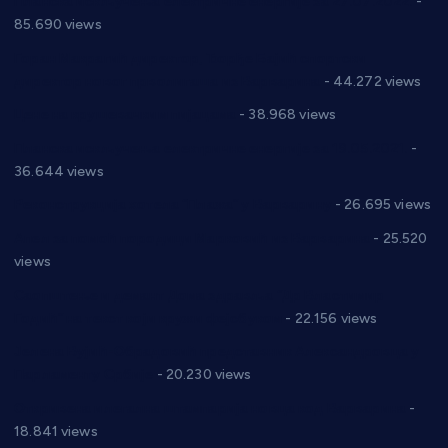
Планска искључења електричне енергије за 27.07.2022.
-
85.690 views
Горан Макрагић директор, Ђорђе Бајић спортски
директор новог прволигаша из Варварина
- 44.272 views
Цене на крушевачким пијацама
- 38.968 views
Планска искључења електричне енергије за 19.05.2021.
-
36.644 views
Реконструкција хотела “Плажа” у Варварину
- 26.695 views
Апел за помоћ породици Марковић из Варварина
- 25.520
views
Саопштење и демант Дома здравља “Др Властимир
Годић” на текст који кружи фејсбуком
- 22.156 views
Јелена Вујић-Обрадовић представник Александровца у
Парламенту Србије
- 20.230 views
Откривена илегална штампарија новца код Варварина
-
18.841 views