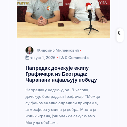
Живомир Миленковић
август 1, 2026
0 Comments
Напредак дочекује екипу
Графичара из Београда:
Чарапани најављују победу
Напредак у недељу, од 19 часова,
дочекује београдски Графичар. “Момци
су феноменално одрадили припреме,
атмосфера у екипи је добра. Много је
нових играча, још увек се сакупљамо.
Могу да обећам…