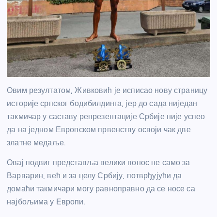
Овим резултатом, Живковић је исписао нову страницу
историје српског бодибилдинга, јер до сада ниједан
такмичар у саставу репрезентације Србије није успео
да на једном Европском првенству освоји чак две
златне медаље.
Овај подвиг представља велики понос не само за
Варварин, већ и за целу Србију, потврђујући да
домаћи такмичари могу равноправно да се носе са
најбољима у Европи.