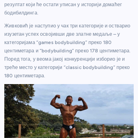
резултат који ће остати уписан у историји домаћег
бодибилдинга.
Живковић је наступио у чак три категорије и остварио
изузетан успех освојивши две златне медаље – у
категоријама “games bodybuilding” преко 180
центиметара и “bodybuilding” преко 178 центиметара.
Поред тога, у веома јакој конкуренцији изборио је и
треће место у категорији “classic bodybuilding” преко
180 центиметара.