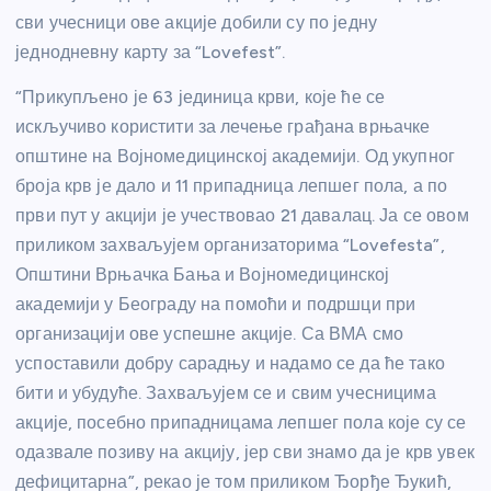
сви учесници ове акције добили су по једну
једнодневну карту за “Lovefest”.
“Прикупљено је 63 јединица крви, које ће се
искључиво користити за лечење грађана врњачке
општине на Војномедицинској академији. Од укупног
броја крв је дало и 11 припадница лепшег пола, а по
први пут у акцији је учествовао 21 давалац. Ја се овом
приликом захваљујем организаторима “Lovefesta”,
Општини Врњачка Бања и Војномедицинској
академији у Београду на помоћи и подршци при
организацији ове успешне акције. Са ВМА смо
успоставили добру сарадњу и надамо се да ће тако
бити и убудуће. Захваљујем се и свим учесницима
акције, посебно припадницама лепшег пола које су се
одазвале позиву на акцију, јер сви знамо да је крв увек
дефицитарна”, рекао је том приликом Ђорђе Ђукић,