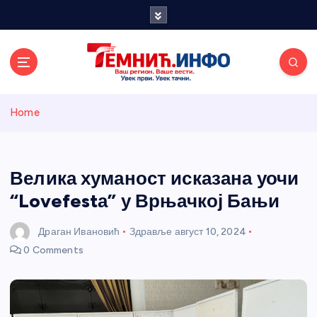
S
k
i
p
t
o
Темнићки
c
Home
o
n
информативн
t
e
Велика хуманост исказана уочи
и портал
n
“Lovefestа” у Врњачкој Бањи
t
Драган Ивановић
Здравље
август 10, 2024
0 Comments