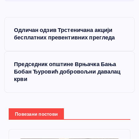
К
Одличан одзив Трстеничана акцији
р
бесплатних превентивних прегледа
е
Председник општине Врњачка Бања
т
Бобан Ђуровић добровољни давалац
крви
а
њ
е
Повезани постови
ч