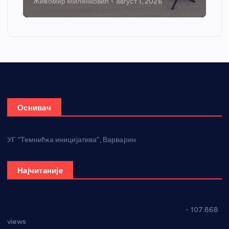
Живомир Миленковић
август 1, 2026
Оснивач
УГ “Темнићка иницијатива”, Варварин
Најчитаније
СНС: Осуда говора мржње и насиља над женама
- 107.868
views