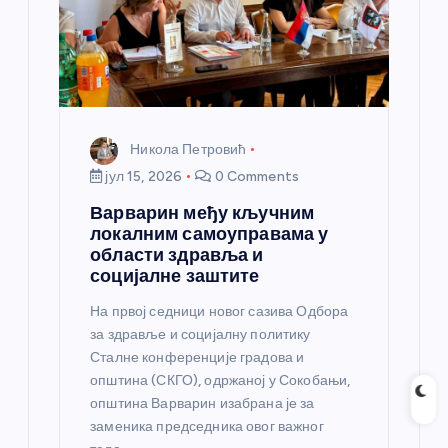
Никола Петровић
јул 15, 2026
0 Comments
Варварин међу кључним
локалним самоуправама у
области здравља и
социјалне заштите
На првој седници новог сазива Одбора
за здравље и социјалну политику
Сталне конференције градова и
општина (СКГО), одржаној у Сокобањи,
општина Варварин изабрана је за
заменика председника овог важног