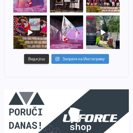
Види још
Запрати на Инстаграму