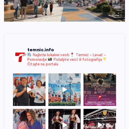
temnic.info
Najbrže lokalne vesti
Temnić • Levač •
Pomoravlje
Pošaljite vest ili fotografiju
Čitajte na portalu