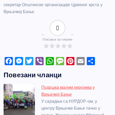
секретар Општинске организације Црвеног крста у
Врњачкој Бањи.
0
Гласање за чланке
F
M
T
Vi
W
M
Pi
E
S
a
e
w
b
h
e
nt
m
h
Повезани чланци
c
ss
itt
er
at
ss
er
ail
ar
e
e
er
s
a
e
e
Подршка малим херојима у
b
n
A
g
st
Врњачкој Бањи
o
g
p
e
У сарадњи са НУРДОР-ом, у
o
er
p
центру Врњачке Бање тачно у