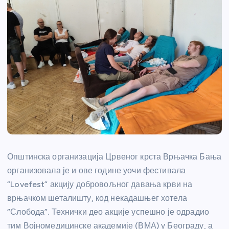
Општинска организација Црвеног крста Врњачка Бања
организовала је и ове године уочи фестивала
“Lovefest” акцију добровољног давања крви на
врњачком шеталишту, код некадашњег хотела
“Слобода”. Технички део акције успешно је одрадио
тим Војномедицинске академије (ВМА) у Београду, а