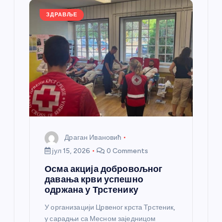
л
ЗДРАВЉЕ
а
н
к
а
Драган Ивановић
јул 15, 2026
0 Comments
Осма акција добровољног
давања крви успешно
одржана у Трстенику
У организацији Црвеног крста Трстеник,
у сарадњи са Месном заједницом