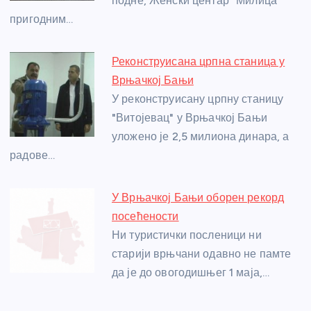
подне, Женски центар "Милица"
k
пригодним…
Реконструисана црпна станица у
Врњачкој Бањи
У реконструисану црпну станицу
"Витојевац" у Врњачкој Бањи
уложено је 2,5 милиона динара, а
радове…
У Врњачкој Бањи оборен рекорд
посећености
Ни туристички посленици ни
старији врњчани одавно не памте
да је до овогодишњег 1 маја,…