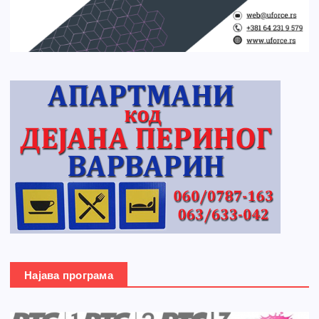
Најава програма