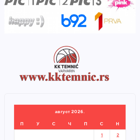
август 2026.
П
У
С
Ч
П
С
Н
1
2