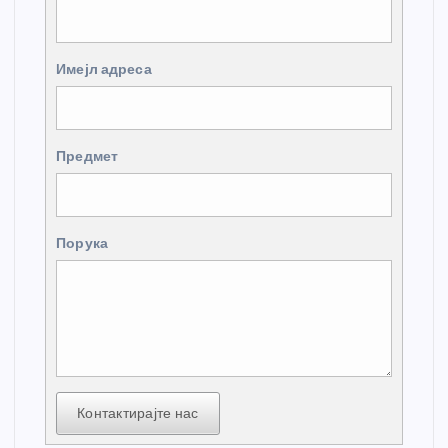
Имејл адреса
Предмет
Порука
Контактирајте нас