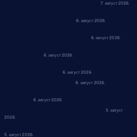
10 нових субвенција за самозапошљавање
7. август 2026.
Вражогрнци чувају традицију: “Михољски сусрети села”
уз спортска надметања и забаву
6. август 2026.
Варварин подржао 25 нових предузетника: За
самозапошљавање по 380.000 динара
6. август 2026.
“Трстеник на Морави” од 10. до 16. августа: Богат програм
за све генерације
6. август 2026.
“Да се ради и гради по твом”: Трстеник улаже 4 милиона
динара у пројекте грађана
6. август 2026.
In memoriam: Тања Вилотијевић
6. август 2026.
Даница Петровић оживљава лик и дело Десанке
Максимовић
6. август 2026.
Александровац спреман за 61. “Жупску бербу”
5. август
2026.
Нова игралишта стижу у Бошњане, Доњи Катун и Парцане
5. август 2026.