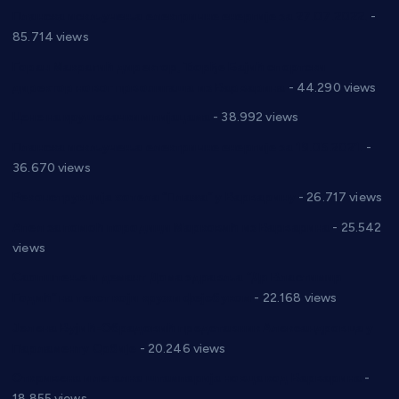
Планска искључења електричне енергије за 27.07.2022.
-
85.714 views
Горан Макрагић директор, Ђорђе Бајић спортски
директор новог прволигаша из Варварина
- 44.290 views
Цене на крушевачким пијацама
- 38.992 views
Планска искључења електричне енергије за 19.05.2021.
-
36.670 views
Реконструкција хотела “Плажа” у Варварину
- 26.717 views
Апел за помоћ породици Марковић из Варварина
- 25.542
views
Саопштење и демант Дома здравља “Др Властимир
Годић” на текст који кружи фејсбуком
- 22.168 views
Јелена Вујић-Обрадовић представник Александровца у
Парламенту Србије
- 20.246 views
Откривена илегална штампарија новца код Варварина
-