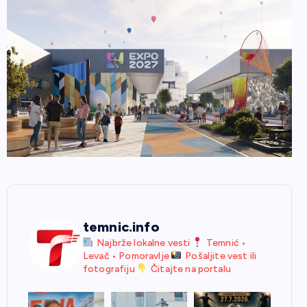
temnic.info
Najbrže lokalne vesti
Temnić •
Levač • Pomoravlje
Pošaljite vest ili
fotografiju
Čitajte na portalu