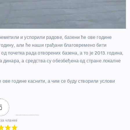
 реметили и успорили радове, базени ће ове године
 годину, али ће наши грађани благовремено бити
д почетка рада отворених базена, а то је 2013. година,
на динара, а средства су обезбеђена од стране локалне
 ове године каснити, а чим се буду створили услови
5
за чланке