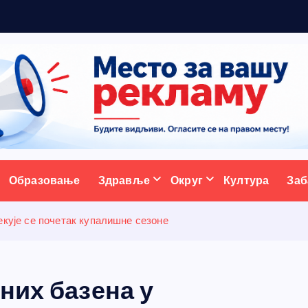
м
а
н
з
а
ативни портал
Образовање
Здравље
Округ
Култура
Заб
екује се почетак купалишне сезоне
них базена у