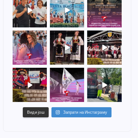
Види још
Запрати на Инстаграму