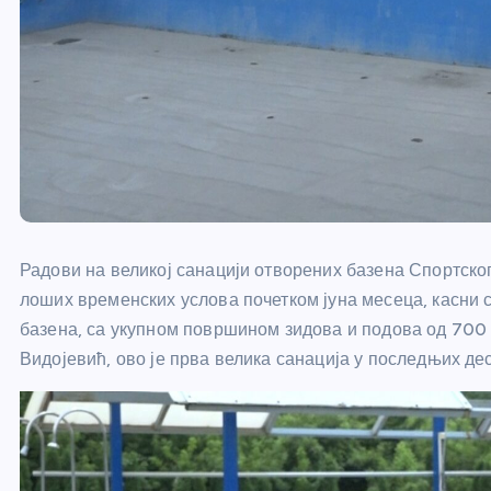
Радови на великој санацији отворених базена Спортског 
лоших временских услова почетком јуна месеца, касни с
базена, са укупном површином зидова и подова од 700 
Видојевић, ово је прва велика санација у последњих дес