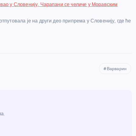
вао у Словенију, Чарапани се челиче у Моравским
отпутовала је на други део припрема у Словенију, где ће
Варварин
а.