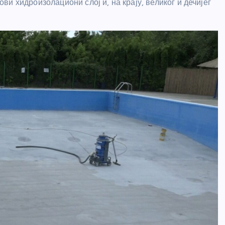
и хидроизолациони слој и, на крају, великог и дечијег