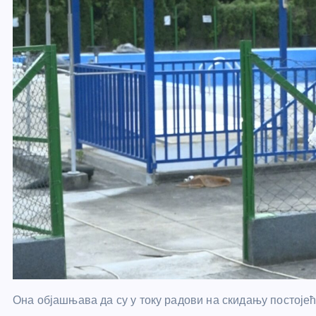
Она објашњава да су у току радови на скидању постојећ