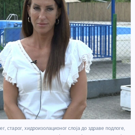
ег, старог, хидроизолационог слоја до здраве подлоге,