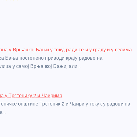
на у Врњачкој Бањи у току, ради се и у граду и у селима
а Бања постепено приводи крају радове на
улица у самој Врњачкој Бањи, али…
а у Трстенику 2 и Чаирима
еничке општине Трстеник 2 и Чаири у току су радови на
ца…