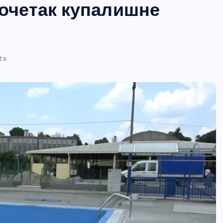
почетак купалишне
ts