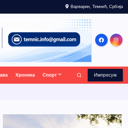
Варварин, Темнић, Србија
ава
Хроника
Спорт
Импресум