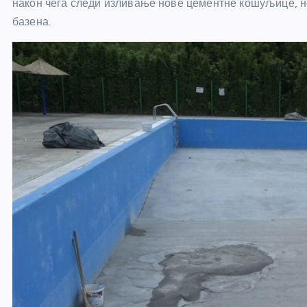
након чега следи изливање нове цементне кошуљице, нов
базена.